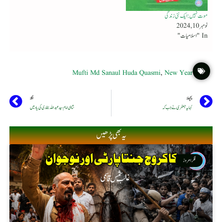
موت نہیں : ایک نئی زندگی
نومبر 10, 2024
In "اسلامیات"
Mufti Md Sanaul Huda Quasmi
,
New Year
پچھلا
اگلا
کہا یہ جعفری نے جب کہ
شاہی امام سید عبداللہ بخاری کی یاد میں
یہ بھی پڑھیں
فکر امروز