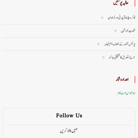
حالیہ پوسٹیں
کاکروچ جنتا پارٹی اور نوجوان
نغماتِ خواتین
پولیس تشدد کے خلاف اہم فیصلہ
جرح و تعدیل کا تحقیقی جائزہ
اعداد وشمار
ابوالمحاسن ڈاٹ کام
Follow Us
ہمیں فالو کریں