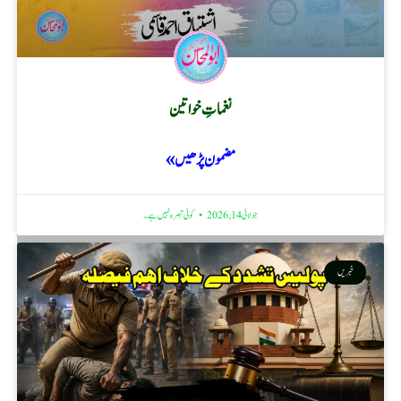
نغماتِ خواتین
مضمون پڑھیں »
جولائی 14, 2026
کوئی تبصرہ نہیں ہے۔
خبریں