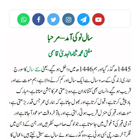
سال نوکی آمد – مرحبا
مفتی محمد ثناء الہدیٰ قاسمی
1445ھ گذرگیا اور ہم 1446ھ میں داخل ہوگیے، یعنی
نئے سال
کا سورج
ہماری زندگی کے مہ وسال سے ایک سال اور کم کرنے والا ہے، ہم موت سے اور
قریب ہو گیے، انسان بھی کتنا نادان ہے وہ بڑھتی عمر کا جشن مناتا ہے، مبارک
بادپیش کرتا ہے، قبول کرتا ہے اور بھول جاتا ہے کہ ہماری عمر جس قدر بڑھتی ہے،
موت اور قبر کی منزل قریب ہوتی رہتی ہے اور بالآخر وقت موعود آجاتا ہے اور
آدمی قبر کی آغوش میں جا سوتا ہے۔ جو لوگ صاحب نظر ہیں اور جن کے ذہن میں
فکر آخرت رچی بسی ہوئی ہے، وہ گذرے ہوئے سال سے سبق لیتے ہیں، اعمال کا