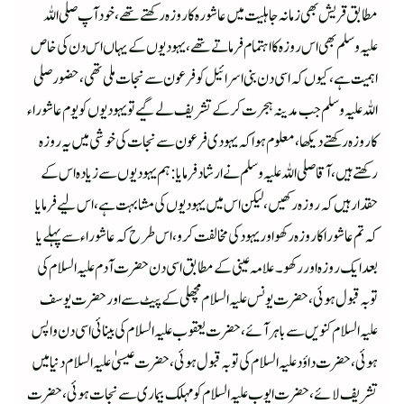
مطابق قریش بھی زمانہ جاہلیت میں عاشورہ کا روزہ رکھتے تھے، خود آپ صلی اللہ
علیہ وسلم بھی اس روزہ کا اہتمام فرماتے تھے، یہودیوں کے یہاں اس دن کی خاص
اہمیت ہے، کیوں کہ اسی دن بنی اسرائیل کو فرعون سے نجات ملی تھی، حضور صلی
اللہ علیہ وسلم جب مدینہ ہجرت کرکے تشریف لے گیے تو یہودیوں کو یوم عاشوراء
کا روزہ رکھتے دیکھا، معلوم ہوا کہ یہودی فرعون سے نجات کی خوشی میں یہ روزہ
رکھتے ہیں، آقا صلی اللہ علیہ وسلم نے ارشاد فرمایا: ہم یہودیوں سے زیادہ اس کے
حقدار ہیں کہ روزہ رکھیں، لیکن اس میں یہودیوں کی مشابہت ہے، اس لیے فرمایا
کہ تم عاشورا کا روزہ رکھو اور یہود کی مخالفت کرو، اس طرح کہ عاشوراء سے پہلے یا
بعد ایک روزہ اور رکھو۔ علامہ عینی کے مطابق اسی دن حضرت آدم علیہ السلام کی
توبہ قبول ہوئی،حضرت یونس علیہ السلام مچھلی کے پیٹ سے اور حضرت یوسف
علیہ السلام کنویں سے باہر آئے، حضرت یعقوب علیہ السلام کی بینائی اسی دن واپس
ہوئی، حضرت داؤد علیہ السلام کی توبہ قبول ہوئی، حضرت عیسیٰ علیہ السلام دنیا میں
تشریف لائے، حضرت ایوب علیہ السلام کو مہلک بیماری سے نجات ہوئی، حضرت