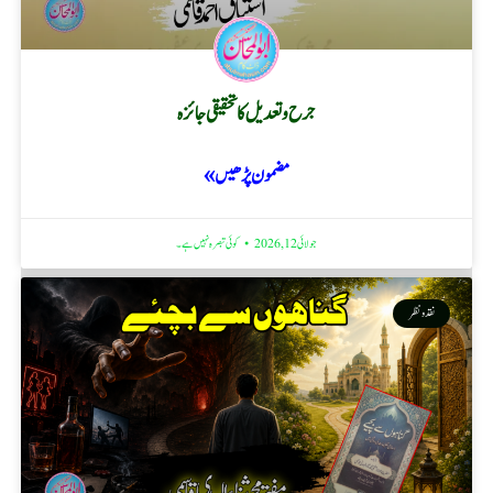
جرح و تعدیل کا تحقیقی جائزہ
مضمون پڑھیں »
جولائی 12, 2026
کوئی تبصرہ نہیں ہے۔
نقد ونظر