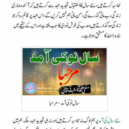
محاسبہ کرتے ہیں، نئے سال کا استقبال تجدید عہد سے کرتے ہیں کہ آئندہ ہماری
زندگی رب مانی گذرے گی، من مانی ہم نہیں کریں گے، اس عہد پر قائم رہ کر جو
زندگی وہ گذارتے ہیں وہ رب کی خوش نودی کا سبب بنتا ہے اور اس کے نتیجے میں
بندہ جنت کا مستحق ہوتا ہے۔
سال نوکی آمد – مرحبا
نئے سال کی آمد
پر ہم لوگ نہ محاسبہ کرتے ہیں اور نہ ہی تجدید عہد، بلکہ ہم میں