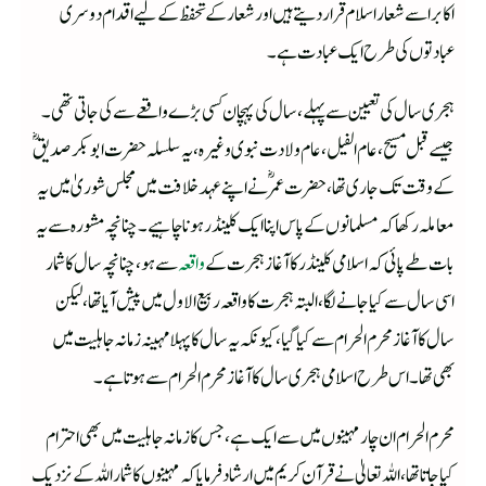
اکابر اسے شعار اسلام قرار دیتے ہیں اور شعار کے تحفظ کے لیے اقدام دوسری
عبادتوں کی طرح ایک عبادت ہے۔
ہجری سال کی تعیین سے پہلے، سال کی پہچان کسی بڑے واقعے سے کی جاتی تھی۔
جیسے قبل مسیح،عام الفیل، عام ولادت نبوی وغیرہ، یہ سلسلہ حضرت ابو بکر صدیق ؓ
کے وقت تک جاری تھا، حضرت عمر ؓ نے اپنے عہد خلافت میں مجلس شوریٰ میں یہ
معاملہ رکھا کہ مسلمانوں کے پاس اپنا ایک کلینڈر ہونا چاہیے۔ چنانچہ مشورہ سے یہ
بات طے پائی کہ اسلامی کلینڈر کا آغاز ہجرت کے
واقعہ
سے ہو، چنانچہ سال کا شمار
اسی سال سے کیاجانے لگا، البتہ ہجرت کا واقعہ ربیع الاول میں پیش آیا تھا،لیکن
سال کا آغاز محرم الحرام سے کیا گیا، کیونکہ یہ سال کا پہلا مہینہ زمانہ جاہلیت میں
بھی تھا۔اس طرح اسلامی ہجری سال کا آغاز محرم الحرام سے ہوتا ہے۔
محرم الحرام ان چا ر مہینوں میں سے ایک ہے، جس کا زمانہ جاہلیت میں بھی احترام
کیا جاتا تھا، اللہ تعالیٰ نے قرآن کریم میں ارشاد فرمایا کہ مہینوں کا شمار اللہ کے نزدیک