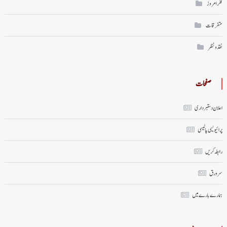
فکر امروز
متفرقات
نقد ونظر
صفحات
اعلان دستبرداری
پرائیویسی پالیسی
رابطہ کریں
سر ورق
ہمارے بارے میں