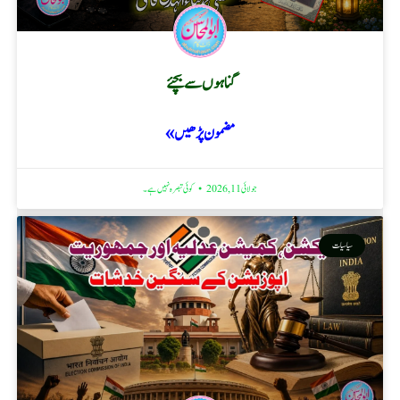
گناہوں سے بچئے
مضمون پڑھیں »
جولائی 11, 2026
کوئی تبصرہ نہیں ہے۔
سیاسیات