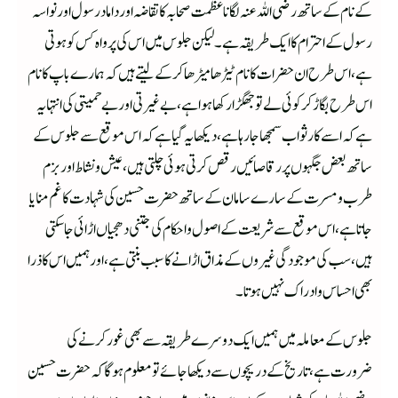
کے نام کے ساتھ رضی اللہ عنہ لگانا عظمت صحابہ کا تقاضہ اور داماد رسول اور نواسہ
رسول کے احترام کا ایک طریقہ ہے۔ لیکن جلوس میں اس کی پرواہ کس کو ہوتی
ہے، اس طرح ان حضرات کا نام ٹیڑھا میڑھا کرکے لیتے ہیں کہ ہمارے باپ کا نا م
اس طرح بگاڑ کرکوئی لے تو جھگڑا رکھا ہوا ہے، بے غیرتی اور بے حمیتی کی انتہا یہ
ہے کہ اسے کار ثواب سمجھا جا رہا ہے، دیکھا یہ گیا ہے کہ اس موقع سے جلوس کے
ساتھ بعض جگہوں پر رقاصائیں رقص کرتی ہوئی چلتی ہیں، عیش ونشاط اور بزم
طرب ومسرت کے سارے سامان کے ساتھ حضرت حسین کی شہادت کا غم منایا
جاتا ہے، اس موقع سے شریعت کے اصول واحکام کی جتنی دھجیاں اڑائی جا سکتی
ہیں، سب کی موجودگی غیروں کے مذاق اڑانے کا سبب بنتی ہے، اور ہمیں اس کا ذرا
بھی احساس وادراک نہیں ہوتا۔
جلوس کے معاملہ میں ہمیں ایک دوسرے طریقہ سے بھی غور کرنے کی
ضرورت ہے، تاریخ کے دریچوں سے دیکھا جائے تو معلوم ہو گا کہ حضرت حسین