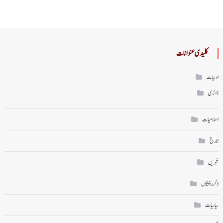
کلیدی عنوانات
ادبیات
ڈائری
اسلامیات
تاریخ
خبریں
ذکر رفتگاں
سیاسیات