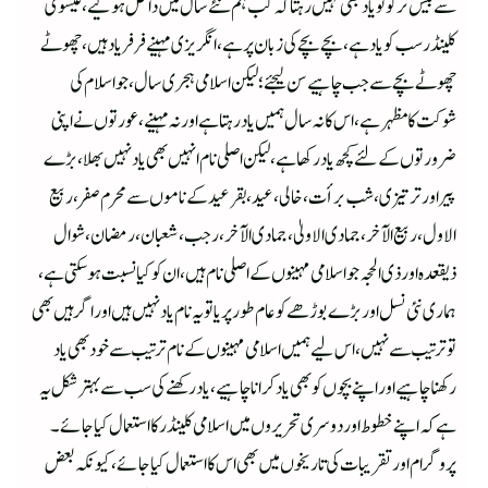
سے بیش تر کو تو یاد بھی نہیں رہتاکہ کب ہم نئے سال میں داخل ہو گیے، عیسوی
کلینڈر سب کو یادہے، بچے بچے کی زبان پر ہے، انگریزی مہینے فرفر یاد ہیں، چھوٹے
چھوٹے بچے سے جب چاہیے سن لیجئے؛ لیکن اسلامی ہجری سال، جو اسلام کی
شوکت کا مظہر ہے، اس کا نہ سال ہمیں یاد رہتا ہے اور نہ مہینے، عورتوں نے اپنی
ضرورتوں کے لئے کچھ یاد رکھا ہے، لیکن اصلی نام انہیں بھی یاد نہیں بھلا،بڑے
پیراور ترتیزی، شب برأت، خالی، عید، بقرعید کے ناموں سے محرم صفر، ربیع
الاول، ربیع الآخر، جمادی الاولیٰ، جمادی الآخر، رجب، شعبان، رمضان، شوال
ذیقعدہ اور ذی الحجہ جو اسلامی مہینوں کے اصلی نام ہیں، ان کو کیا نسبت ہو سکتی ہے،
ہماری نئی نسل اور بڑے بوڑھے کو عام طور پر یا تو یہ نام یاد نہیں ہیں اور اگر ہیں بھی
تو ترتیب سے نہیں، اس لیے ہمیں اسلامی مہینوں کے نام ترتیب سے خود بھی یاد
رکھنا چاہیے اور اپنے بچوں کو بھی یاد کرانا چاہیے، یاد رکھنے کی سب سے بہتر شکل یہ
ہے کہ اپنے خطوط اور دوسری تحریروں میں اسلامی کلینڈر کا استعمال کیا جائے۔
پروگرام اور تقریبات کی تاریخوں میں بھی اس کا استعمال کیا جائے، کیونکہ بعض