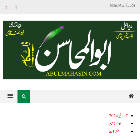
بدھ, اگست 05, 2026
7جولائی, 2024
7:16 شام
متفرقات