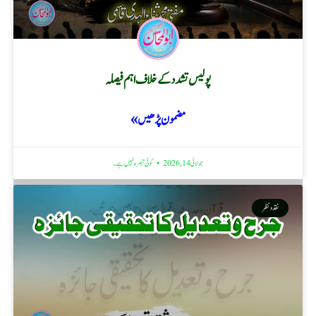
پولیس تشدد کے خلاف اہم فیصلہ
مضمون پڑھیں »
جولائی 14, 2026
کوئی تبصرہ نہیں ہے۔
نقد ونظر