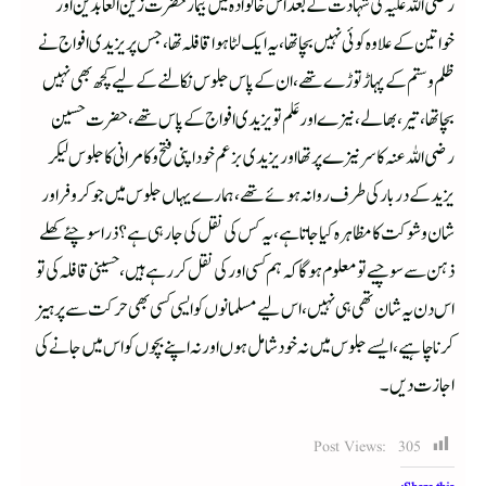
رضی اللہ علیہ کی شہادت کے بعد اس خانوادہ میں بیمار حضرت زین العابدین اور
خواتین کے علاوہ کوئی نہیں بچا تھا،یہ ایک لٹا ہوا قافلہ تھا، جس پریزیدی افواج نے
ظلم وستم کے پہاڑ توڑے تھے، ان کے پاس جلوس نکالنے کے لیے کچھ بھی نہیں
بچا تھا، تیر،بھالے، نیزے اورعَلم تو یزیدی افواج کے پاس تھے، حضرت حسین
رضی اللہ عنہ کا سر نیزے پر تھا اوریزیدی بزعم خود اپنی فتح وکامرانی کاجلوس لیکر
یزیدکے دربار کی طرف روانہ ہوئے تھے، ہمارے یہاں جلوس میں جو کروفراور
شان وشوکت کا مظاہرہ کیا جاتا ہے، یہ کس کی نقل کی جا رہی ہے؟ ذرا سوچئے کھلے
ذہن سے سوچیے تو معلوم ہوگا کہ ہم کسی اور کی نقل کر رہے ہیں، حسینی قافلہ کی تو
اس دن یہ شان تھی ہی نہیں، اس لیے مسلمانوں کو ایسی کسی بھی حرکت سے پر ہیز
کرنا چاہیے، ایسے جلوس میں نہ خود شامل ہوں اور نہ اپنے بچوں کو اس میں جانے کی
اجازت دیں۔
Post Views:
305