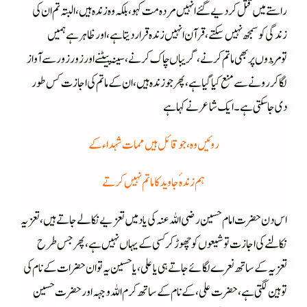
راستے میں قتل کردیے گئے انہیں مردہ مت کہو، بلکہ وہ زندہ ہیں، البتہ تم ان کی
زندگی کو سمجھ نہیں سکتے، قرآن انہیں زندہ قرار دیتا ہے، اور ظاہر ہے ہمیں
تومْردوں پر بھی ماتم کرنے، گریباں چاک کرنے، سینہ پیٹنے اور زور زور سے آواز
لگا کر رونے سے منع کیا گیاہے، پھر جو زندہ ہیں، ان کے ماتم کی اجازت کس طور
دی جا سکتی ہے۔ ایک شاعر نے کہا ہے
روئیں وہ، جو قائل ہیں ممات شہداء کے
ہم زندہ ٔجاوید کا ماتم نہیں کرتے
اس دن حضرت امام حسین رضی اللہ عنہ کی یاد میں تعزیے نکالے جاتے ہیں، تعزیہ
نکالنے کی اجازت تو شیعوں کو چھوڑ کر کسی کے یہاں نہیں ہے، پھر جس طرح
تعزیہ کے ساتھ نعرے لگائے جاتے ہی یاعلی، یا حسین یہ تو ان حضرات کے نام کی
توہین لگتی ہے، حضرت علی، کے نام کے ساتھ کرم اللہ وجہہ اور حضرت حسین