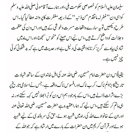
سلیمان علیہ السلام کو خصوصی حکومت ملی، اور ہمارے آقا مولیٰ صلی اللہ علیہ وسلم
کو اسی دن ”غفر لہ ما تقدم من ذنبہ“کے ذریعہ مغفرت کا پروانہ عطا کیا گیا۔ اس
طرح دیکھیں تو یہ سارے واقعات مسرت وخوشی کے ہیں اور اس دن کی عظمت
وجلالت کو واضح کرتے ہیں،اس لیے اس مہینے کو منحوس سمجھنا، اوراس ماہ میں
شادی بیاہ سے گریز کرنا نا واقفیت کی دلیل ہے اور حدیث میں ہے کہ بد شگونی کوئی
چیز نہیں ہے۔
یقیناً اس دن حضرت امام حسین رضی اللہ عنہ کی اہل خاندان کے ساتھ شہادت
تاریخ کا بڑاا لم ناک، کرب ناک اور افسوس ناک واقعہ ہے، جس نے اسلامی تاریخ پر
بڑے اثرات ڈالے ہیں، اس کے باوجود ہم اس دن کو بْرا بھلا نہیں کہہ سکتے اور نہ
ہی ماتم کر سکتے ہیں، اس لیے کہ ہمارا عقیدہ ہے حضرت حسین رضی اللہ تعالیٰ عنہ
اور ان کے خانوادے اللہ کی راہ میں شہید ہوئے، حق کی سر بلندی کے لیے شہید
ہوئے اور قرآن کریم میں ان حضرات کے بارے میں ارشاد ہے کہ جو اللہ کے