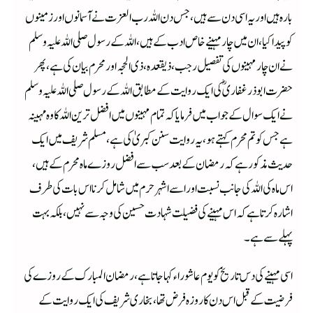
بارہ ہیں اور یہ اسی دن سے ہیں، جس دن اللہ رب ا لعزت نے آسمانوں اور زمینوں
کو پیدا کیا، ان میں چار مہینے خاص ادب کے ہیں، اللہ کے رسول صلی اللہ علیہ وسلم
نے ان چار مہینوں کی تفصیل رجب، ذیقعدہ، ذی الحجہ اور محرم بیان کی ہے، پھر
حضرت ابو ذر غفاری ؓکی ایک روایت کے مطابق اللہ کے رسول صلی اللہ علیہ وسلم
نے ایک سوال کے جواب میں فرمایا کہ تمام مہینوں میں افضل ترین اللہ کا وہ مہینہ
ہے جس کو تم محرم کہتے ہو، یہ روایت سنن کبریٰ کی ہے، مسلم شریف میں ایک
حدیث مذکور ہے کہ رمضان کے بعد سب سے افضل روزے ماہ محرم کے ہیں،
اس ماہ کی اللہ کی جانب نسبت اور اسے اشہر حرم میں شامل کرنا اس بات کی طرف
اشارہ کرتا ہے کہ اس مہینے کی فضیلت شہادت حسین کی وجہ سے نہیں، بلکہ بہت
پہلے سے ہے۔
اسی مہینے کی دس تاریخ کو یوم عاشوراء کہا جاتا ہے، رمضان المبارک کے روزے کی
فرضیت کے قبل اس دن کا روزہ فرض تھا، بخاری شریف کی ایک روایت کے