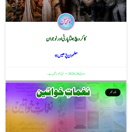
کاکروچ جنتا پارٹی اور نوجوان
مضمون پڑھیں »
جولائی 26, 2026
کوئی تبصرہ نہیں ہے۔
نقد ونظر