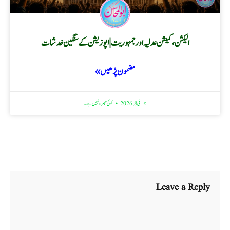
الیکشن، کمیشن عدلیہ اور جمہوریت | اپوزیشن کے سنگین خدشات
مضمون پڑھیں »
جولائی 8, 2026
کوئی تبصرہ نہیں ہے۔
Leave a Reply