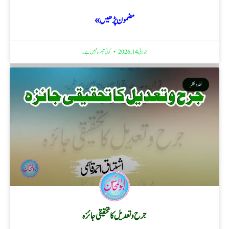
مضمون پڑھیں »
جولائی 14, 2026
کوئی تبصرہ نہیں ہے۔
نقد ونظر
جرح و تعدیل کا تحقیقی جائزہ