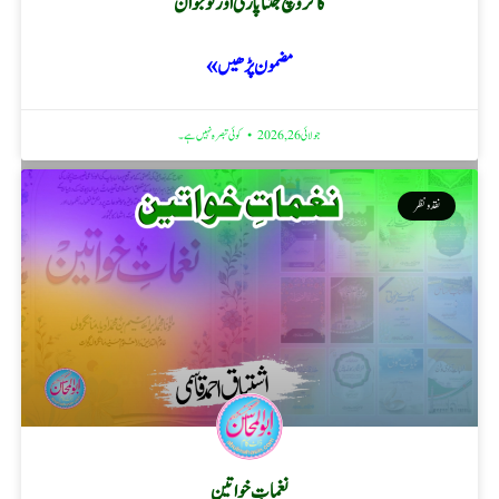
کاکروچ جنتا پارٹی اور نوجوان
مضمون پڑھیں »
جولائی 26, 2026
کوئی تبصرہ نہیں ہے۔
نقد ونظر
نغماتِ خواتین