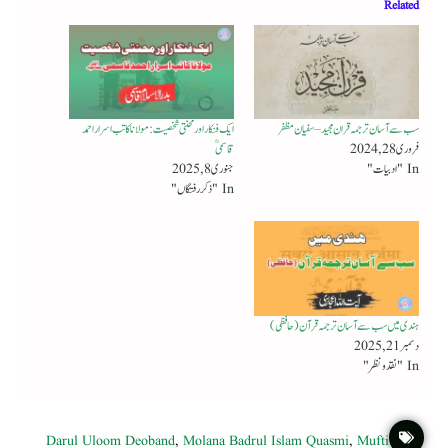
Related
سب سے آسان ترجمہ قران مجید – سفیان مظفر
ایک فنکار اور محنتی شخصیت : مولانا کاتب اسرار احمد
فروری 28, 2024
قاسمی ؒ
In "ادبیات"
جنوری 8, 2025
In "ذکر رفتگاں"
ہندی میں سب سے آسان ترجمہ قرآن (حافظی)
دسمبر 21, 2025
In "نقد ونظر"
Darul Uloom Deoband
,
Molana Badrul Islam Quasmi
,
Mufti