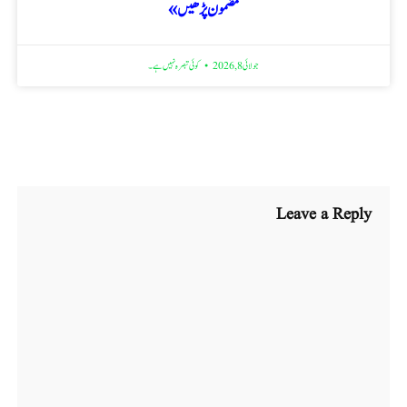
مضمون پڑھیں »
جولائی 8, 2026
کوئی تبصرہ نہیں ہے۔
Leave a Reply