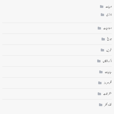
ادبیات
ڈائری
اسلامیات
تاریخ
خبریں
ذکر رفتگاں
سیاسیات
فکر امروز
متفرقات
نقد ونظر