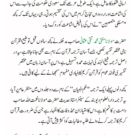
لسانی شکوہ کا حامل ہے، ایک طویل عرصے تک سعودی حکومت کی جانب سے اس
کی اشاعت اور اردو داں حجاج کرام میں اس کی تقسیم ہوتی رہی، یہاں تک کہ کچھ
"مسلکی متعصبین” نے اس کی با فیض اشاعت کو روک دیا۔
حضرت
مولانا مفتی محمد تقی عثمانی
صاحب مد ظلہ نے کچھ سالوں قبل توضیح القرآن
نامی مختصر تفسیر لکھی، جسے آسان ترجمہ قرآن کے نام سے بھی جانا جاتا ہے، یہ در
اصل ترجمہ شیخ الہند کی نہایت عمدہ تسہیل ہے، اس پر آسان زبان میں مختصر
تفسیری فوائد عوام کو قرآن کریم کا بنیادی مفہوم سمجھانے کے لیے کافی ہیں۔
کچھ دنوں پہلے ایک ترجمہ "نعم البیان” کے نام سے دو جلدوں میں منظر عام پر آیا،
یہ ترجمہ دارالعلوم دیوبند کے سینئر استاذ حدیث حضرت مولانا نعمت اللہ صاحب
دامت برکاتہم کا ہے، اس کا امتیاز ان محذوفات کا اظہار ہے جن کی ضرورت قرآن
کریم کا ترجمہ کرنے والے طلبہ و طالبات کو اکثر پیش آتی ہے۔