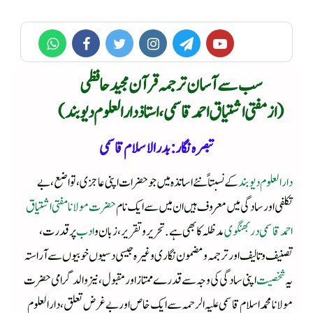
سب سے آسان ترجمہ قرآن مجید حافظی
(از مفتی اشتیاق احمد قاسمی، استاذ دارالعلوم دیوبند)
تبصرہ نگار: بدرالاسلام قاسمی
دارالعلوم دیوبند
کے نسبتاً نئے اساتذہ میں جو حضرات اپنی عاجزی، تواضع، بے
تکلفی اور سادگی میں معروف ہیں ان میں سے ایک نام
حضرت مولانا مفتی اشتیاق
احمد قاسمی دربھنگوی
مدظلہ کا بھی ہے. تحریر و تقریر، زبان و
ادب
پر قدرت،
تصنیف و تالیف اور ترجمہ و مضمون نگاری وغیرہ جیسی دسیوں خوبیوں سے آراستہ
یہ
شخصیت
اپنی سادگی کی وجہ سے قدرے ممتاز اور مقبول، نیز والد گرامی حضرت
مولانا محمد اسلام قاسمی علیہ الرحمہ سے ایک خاص اور بے غرض تعلق، دارالعلوم