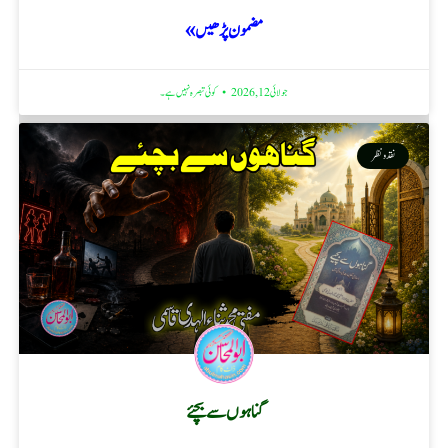
مضمون پڑھیں »
جولائی 12, 2026
کوئی تبصرہ نہیں ہے۔
نقد ونظر
گناہوں سے بچئے