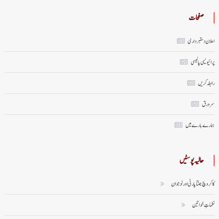
صفحات
اعلان دستبرداری
پرائیویسی پالیسی
رابطہ کریں
سر ورق
ہمارے بارے میں
حالیہ پوسٹیں
کاکروچ جنتا پارٹی اور نوجوان
نغماتِ خواتین