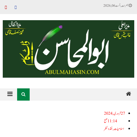
جمعرات, اگست 06, 2026
27فروری, 2024
11:14 صبح
اسلامیات
,
نقد ونظر