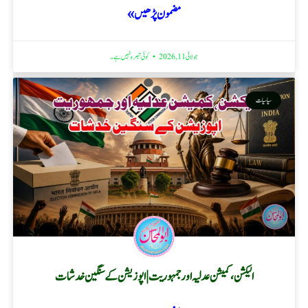
مضمون پڑھیں »
جولائی 11, 2026
کوئی تبصرہ نہیں ہے۔
سیاسیات
الیکشن، کمیشن عدلیہ اور جمہوریت | اپوزیشن کے سنگین خدشات