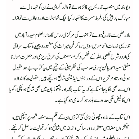
دیوبند میں منصب تدریس پر فائز ہوئے تو والد گرامی نے ان کو تہہ دل سے
مبارک باد پیش کی، فرط مسرت کا اظہار کیا، نیک خواہشات اور دعاؤں سے نوازا۔
مادر علمی سے فارغ ہوئے تو جنوب کی مرکزی درس گاہ دارالعلوم حیدرآباد میں
تدریسی خدمات انجام دیں، وہیں رہ کر فن میراث کی مشہور و پیچیدہ کتاب سراجی
کی اردو شرح لکھی. اللہ کے فضل و کرم، مصنف کی عرق ریزی اور حضرت مولانا
مفتی سعید احمد پالن پوری صاحب کی نظر ثانی کے نتیجے میں یہ کتاب بے حد مقبول
ہوئی اور تادم تحریر اس کے درجنوں ایڈیشن شائع ہو چکے ہیں. مقبولیت کا اندازہ
اس سے بھی لگایا جا سکتا ہے کہ یہ کتاب بنگلہ اور پشتو زبان میں بھی شائع ہو چکی، گویا
اس کا فیض ملکی حدود سے بلند ہو کر عالمی ہو گیا ہے۔
اس کتاب کے علاوہ چھوٹی بڑی کئی کتابیں ان کے قلم سے منصہ شہود پر آ چکی ہیں،
سینکڑوں مضامین معتبر اردو رسائل و جرائد میں شائع ہو کر قبولیت حاصل کر چکے.