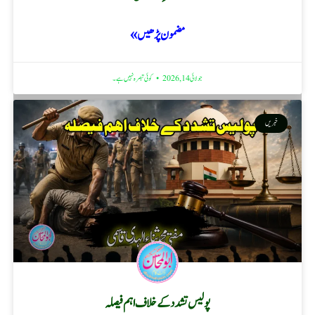
مضمون پڑھیں »
جولائی 14, 2026
کوئی تبصرہ نہیں ہے۔
خبریں
پولیس تشدد کے خلاف اہم فیصلہ