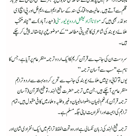
ماہنامہ دارالعلوم میں پابندی کے ساتھ نئی کتابوں پر تبصرے بھی ان ہی کے گہربار
قلم سے آتے ہیں. عالمیت و افتاء کی سند کے ساتھ ایم اے، ایم فل اور پی ایچ ڈی
ہولڈر بھی ہیں کہ
مولانا آزاد نیشنل اردو یونیورسٹی
(حیدرآباد) سے "چند منتخب
علمائے دیوبند کی شاعری کا تجزیاتی مطالعہ“ کے موضوع پر اپنا مقالہ پیش کر چکے
ہیں۔
سردست ان کی جانب سے قرآن کریم کا ایک اردو ترجمہ منظر عام پر آیا ہے، جس کا
نام ہے "سب سے آسان ترجمہ”
یوں تو کتابی دنیا میں علمائے دیوبند کی جانب سے تحریر کردہ بہت سے اردو تراجم
منظر عام پر آ چکے ہیں، جن میں ترجمہ حضرت شیخ الہند، توضیح القرآن (آسان
ترجمہ قرآن)، نعم البیان، اضواء البیان وغیرہ طلبہ و علماء میں کافی مقبول ہیں، تمام
تراجم کی اہمیت اور انفرادیت اپنی جگہ مسلم ہے۔
ترجمہ شیخ الہند کی زبان ٹکسالی ہے اور وہ تحت اللفظ تراجم میں ایک انفرادی شان اور