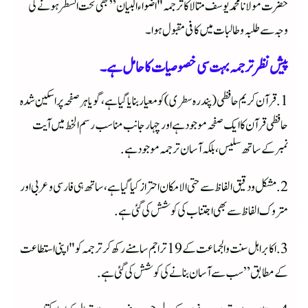
حضرت مولانا محمد یوسف متالا کا ترجمہ "اضواء البیان” بھی تحت السطر ہونے کی
وجہ سے طلبہ و طالبات میں کافی مقبول ہوا۔
پیش نظر ترجمہ بہت سی خصوصیات کا حامل ہے۔
1. قرآن کریم حافظی (پندرہ سطری) کو معیار بنایا گیا ہے، گویا ہر صفحہ پر اسکین شدہ
حافظی قرآن کا ایک صفحہ موجود ہے اور چہار جانب مناسب رسم الخط میں آیت
نمبر کے ساتھ سلیس، بلکہ آسان ترجمہ موجود ہے.
2. مشکل و دقیق الفاظ سے حتی الامکان احتراز کیا گیا ہے، ساتھ ہی فارسی و عربی اور
متروک الفاظ سے بھی اجتناب کی کوشش کی گئی ہے.
3. اکابر اہل سنت و الجماعت کے 19 تراجم سامنے رکھ کر ترجمہ کو "اپنی استطاعت
کے مطابق” سب سے آسان بنانے کی کوشش کی گئی ہے.