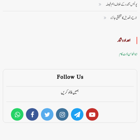
پولیس تشدد کے خلاف اہم فیصلہ
جرح و تعدیل کا تحقیقی جائزہ
اعداد وشمار
ابوالمحاسن ڈاٹ کام
Follow Us
ہمیں فالو کریں