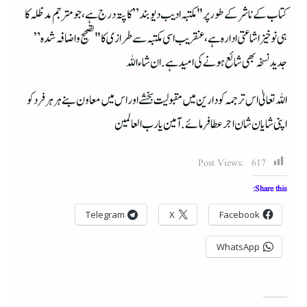
کتاب کے ناشر کے طور پر "مکتبہ ادیب دیوبند” کا پتہ درج ہے، جو مترجم مدظلہ کا
ہی نوخیز اشاعتی ادارہ ہے، عنقریب اسی مکتبہ سے طرازی کا "تصحیح و اضافہ شدہ”
جدید نسخہ بھی شائع ہونے کی امید ہے. ان شاء اللہ
اللہ تعالیٰ اس ترجمہ کو دارین میں مقبولیت بخشے اور اس میں معاون بنے ہر ہر فرد کو
اپنی شایان شان اجر عطا فرمائے. آمین یا رب العالمین
Post Views:
617
Share this:
Telegram
X
Facebook
WhatsApp