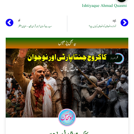
Ishtiyaque Ahmad Quasmi
پچھلا
اگلا
آواز دو انصاف کو انصاف کہاں ہے؟
سب سے آسان ترجمہ قران مجید – سفیان مظفر
یہ بھی پڑھیں
فکر امروز