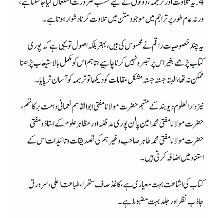
4. یہ تلاوت اور ترجمہ، دونوں کے لیے حسب ضرورت استعمال کیا جا سکتا ہے،
ورنہ عام طور پر تراجم میں موجود متن میں تلاوت کرنا دشوار ہوتا ہے۔
یہ چند خصوصیات راقم نے محسوس کی ہیں، بہتر بلکہ اصول تو یہی ہے کہ پوری
کتاب پڑھے بغیر اس پر تبصرہ نہیں کرنا چاہیے، تاہم اس کو مکمل بالاستیعاب پڑھنا
ممکن نہ تھا، البتہ جستہ جستہ مشکل مقامات کو دیکھا تو ترجمہ کو آسان تر پایا۔
نیز دارالعلوم دیوبند کے مہتمم حضرت مولانا مفتی ابو القاسم نعمانی دامت برکاتہم،
حضرت مولانا مفتی محمد امین پالن پوری مدظلہ اور مظاہر علوم کے استاذ و مفتی
حضرت مولانا مفتی محمد طاہر صاحب وغیرہم کی تصدیقات و تائیدات اس کے
استناد میں اضافہ کرتی ہیں۔
کتاب کی اشاعت بہت معیاری ہے، کاغذ صاف ستھرا، طباعت اعلی، سرورق
جاذب نظر اور جلد بہت مضبوط ہے۔