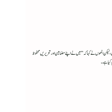
وں، لیکن انھوں نے کہا کہ ”میں نے اپنے مضامین اور تحریریں محفوظ
م کیا ہے۔