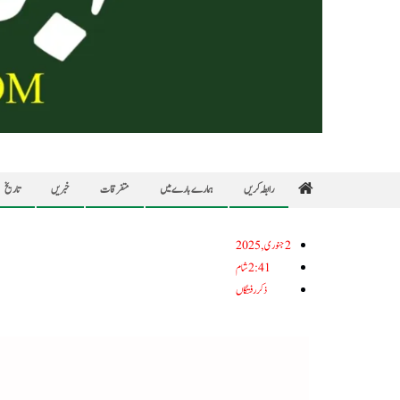
رابطہ کریں
ہمارے بارے میں
متفرقات
خبریں
تاریخ
2جنوری, 2025
2:41 شام
ذکر رفتگاں