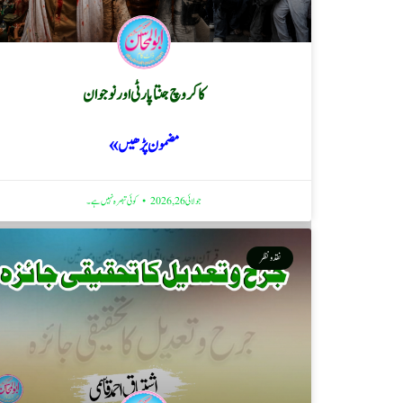
کاکروچ جنتا پارٹی اور نوجوان
مضمون پڑھیں »
جولائی 26, 2026
کوئی تبصرہ نہیں ہے۔
نقد ونظر