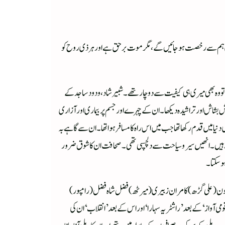
نی جلدی ہم سے رخصت ہوجائیں گے، مگر موت برحق ہے اور ہر ذی روح کو
یا تو وہ بھی میری ہی کیفیت سے دوچار تھے۔شبیر شاد، ودود ساجد کے
بشاش اور تراشیدہ دیکھا۔ ان کے چہرے اور جسم پر بیماری اورآزاری
 دنیا میں قدم رکھا تھا جب میں اس راہ کا مسافر ہوا تھا۔ ان سے گاہے بہ
تے ہیں۔ انھیں سیروسیاحت سے دلچسپی تھی۔ صحافت ان کا شوق ضرور
ہوسکتا۔
شیون (علی گڑھ) کامران زبیری (میرٹھ)فضل شاہ فضل (رامپور)
 آواز‘ کے بعد ’راشٹریہ سہارا‘اور اس کے بعد ’انقلاب‘ ان کی