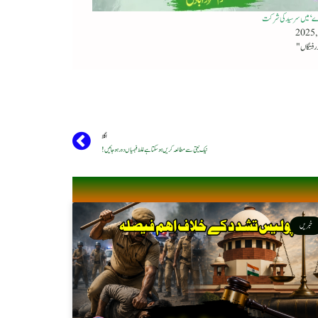
ے‘ میں سرسید کی شرکت
اگلا
نیک نیتی سے مطالعہ کریں ہوسکتا ہے غلط فہمیاں دور ہوجائیں !
خبریں