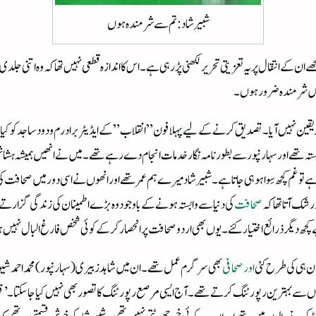
شبیر شاد : تم سے شرمندہ ہوں
مجھے ان کے انتقال پر یہ تعزیتی تحریر لکھنی پڑرہی ہے۔ اس کااندازہ قطعی نہیں تھاکہ وہ ات
ر میں شرمندہ ضرور ہوں۔
 پر یقین نہیں آیا۔ تصدیق کرنے کے لیے پہلا فون ” انقلاب ” کے ایڈیٹر برادرم ودود ساجدکو ک
 تھے اور سہارنپور سے بطور نامہ نگار خدمات انجام دے رہے تھے۔ میں نے انھیں ہمیشہ ہشاش 
تا ہے تو غم کچھ سِوا ہو ہی جاتا ہے۔شبیرشاد میرے ہم عمر تھے اور انھوں نے اسی دور میں صحافت کی
رشک آتا تھا کہ
صحافت
کی دنیا سے وابستہ ہونے کے باوجود وہ بڑے اطمینان کی زندگی گزار
ے کچھ دیگر ذرائع اختیار کئے۔یوں بھی اردو صحافت پر انحصار کرکے کوئی شخص فارغ البال نہیں 
ن ہی کی طرح کئی
اورصحافی
بھی سرگرم عمل تھے۔ ان میں شاہد زبیری (سہارنپور) محمداحمد
وں سے بہترین رپورٹنگ کرتے تھے۔آج ایسی مرصع رپورٹنگ کا تصور بھی نہیں کیا جاسکتا۔’قومی