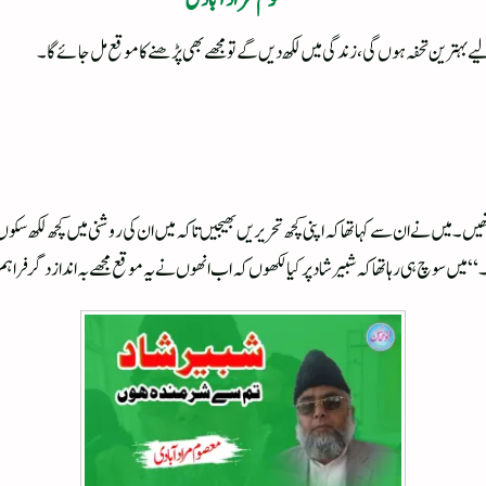
ے بہترین تحفہ ہوں گی، زندگی میں لکھ دیں گے تو مجھے بھی پڑھنے کا موقع مل جائے گا۔
ھیں۔ میں نے ان سے کہا تھا کہ اپنی کچھ تحریریں بھیجیں تاکہ میں ان کی روشنی میں کچھ لکھ سک
میں سوچ ہی رہا تھا کہ شبیر شاد پر کیا لکھوں کہ اب انھوں نے یہ موقع مجھے بہ انداز دگر فراہ