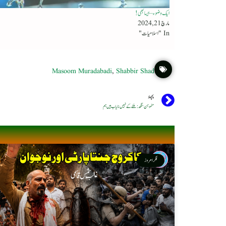
ایک وضوء – ایسا بھی!
مارچ 21, 2024
In "اسلامیات"
Masoom Muradabadi
,
Shabbir Shad
پچھلا
منموہن سنگھ : ملنے کے نہیں نایاب ہیں ہم
فکر امروز