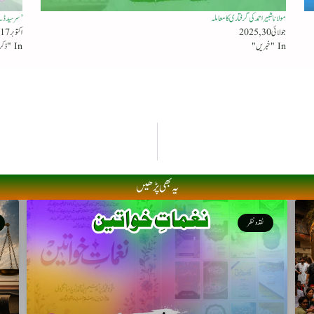
مولانا شبیر احمد کی گرفتاری کا معاملہ
’سرسید ڈ
جولائی 30, 2025
اکتوبر 17, 2025
In "خبریں"
In "ذکر رفتگاں"
یہ بھی پڑھیں
نقد ونظر