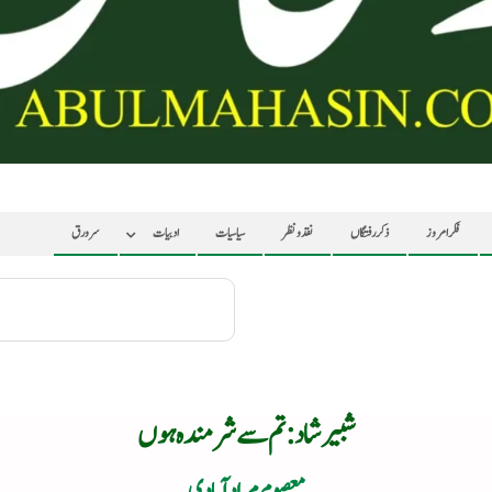
فکر امروز
ذکر رفتگاں
نقد ونظر
سیاسیات
ادبیات
سرورق
شبیر شاد : تم سے شرمندہ ہوں
معصوم مرادآبادی