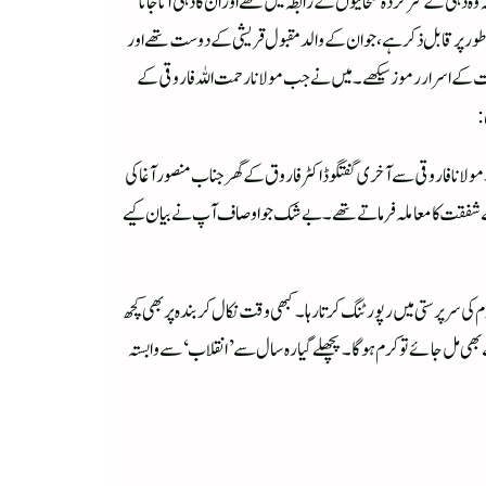
دہلی کے سرکردہ صحافیوں کے رابطہ میں تھے اور ان کا دہلی آنا جانا
ص طورپر قابل ذکر ہے، جو ان کے والد مقبول قریشی کے دوست تھے او ر
حافت کے اسراررموز سیکھے۔ میں نے جب مولانا رحمت اللہ فاروقی کے
:
کھنے کا موقعہ’قومی آواز‘میں ملا تھا۔میں نے بھی قومی آواز میں 2008تک (لگ بھگ18 سال)رپورٹنگ کی۔ مولانا فاروقی سے آخری گفتگو ڈاکٹر فاروق کے گھر جناب منصور آغا کی
ے شفقت کا معاملہ فرماتے تھے۔ بے شک جو اوصاف آپ نے بیان کیے
ی مرحوم کی سرپرستی میں رپورٹنگ کرتا رہا۔ کبھی وقت نکال کر بندہ پر بھی کچھ
فی کی سند مجھے بھی مل جائے تو کرم ہوگا۔ پچھلے گیارہ سال سے’انقلاب‘ سے وابستہ