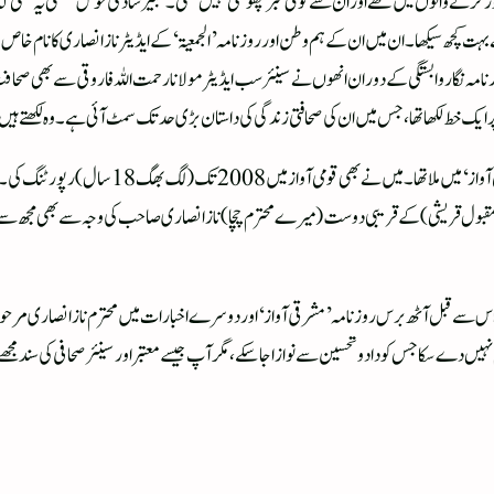
رنے والوں میں تھے اور ان سے کوئی خبر چھوٹتی نہیں تھی۔شبیر شاد کی خوش قسمتی یہ تھی کہ وہ 
ت کچھ سیکھا۔ ان میں ان کے ہم وطن اور روزنامہ ’الجمعیۃ‘ کے ایڈیٹر ناز انصاری کا نام خا
 نامہ نگار وابستگی کے دوران انھوں نے سینئر سب ایڈیٹر مولانا رحمت اللہ فاروقی سے بھی ص
پر ایک خط لکھا تھا، جس میں ان کی صحافتی زندگی کی داستان بڑی حدتک سمٹ آئی ہے۔ وہ لکھتے ہیں
”مولانا رحمت اللہ فاروقی صاحب سے مجھے بھی کچھ سی
 مقبول قریشی)کے قریبی دوست (میرے محترم چچا)ناز انصاری صاحب کی وجہ سے بھی مجھ س
می آواز‘ کا رپورٹر رہا۔ اس سے قبل آٹھ برس روزنامہ’مشرقی آواز‘ اور دوسرے اخبارات میں محترم ناز انصار
ں کوئی ایسا کارنامہ انجام نہیں دے سکا جس کو داد و تحسین سے نوازا جا سکے ، مگر آپ جیسے معتبر اور سینئر صحا