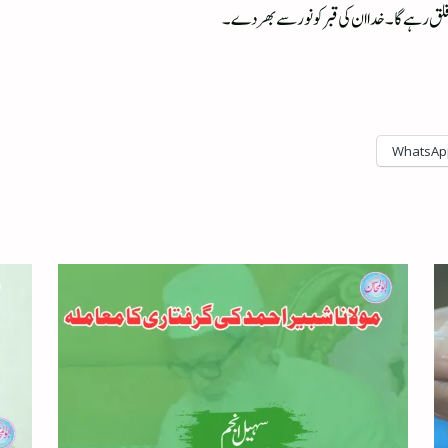
شہ قلق رہے گا۔ خدا ان کی قبر کو نور سے بھردے۔
WhatsAp