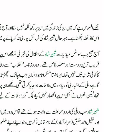
مجھے افسوس ہے کہ میں ان کی زندگی میں ان پر کچھ لکھ نہیں سکااور آج 
اس کا ذائقہ چکھنا ہے۔ بہرحال شبیر شاد کی فرمائش پوری نہ کرپانے پ
آج صبح جب سوشل میڈیا سے
شبیر شاد
کے انتقال کی خبرملی تو مجھے اس
قریب ترین دوست اور معتمد خاص تھے۔ وہ روزنامہ ’انقلاب‘ سے وابستہ
کا کوئی شائبہ تک نہیں تھا۔ ایسا ہنستا مسکراتا ہوا انسان جب اچانک بچھڑ
گاہے دہلی کے اخباری کوریڈور میں ملاقات ہوجایا کرتی تھی۔ مجھے ان پر 
تھا، لیکن انھوں نے کبھی اس پر انحصار نہیں کیا، بلکہ گزراوقات کے لی
شبیر شاد
جب دہلی کی اردو صحافت سے وابستہ ہوئے تھے تو اس دورمیں ا
اورخلیل احمدخلش (مرادآباد)کے نام قابل ذکر ہیں، جو اپنے اپنے ضلع