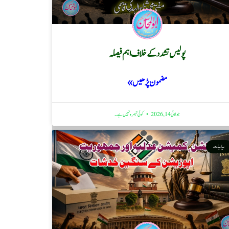
پولیس تشدد کے خلاف اہم فیصلہ
مضمون پڑھیں »
جولائی 14, 2026
کوئی تبصرہ نہیں ہے۔
سیاسیات