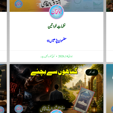
نغماتِ خواتین
مضمون پڑھیں »
جولائی 14, 2026
کوئی تبصرہ نہیں ہے۔
نقد ونظر