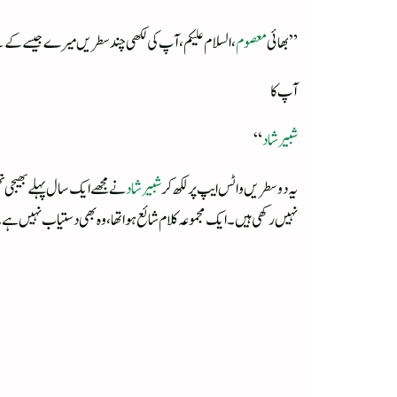
”بھائی
معصوم
، السلام علیکم، آپ کی لکھی چند سطریں میرے جیسے کے لی
آپ کا
شبیر شاد
“
یہ دوسطریں واٹس ایپ پر لکھ کر
شبیر شاد
نے مجھے ایک سال پہلے بھیجی ت
نہیں رکھی ہیں۔ ایک مجموعہ کلام شائع ہوا تھا، وہ بھی دستیاب نہیں ہے۔“