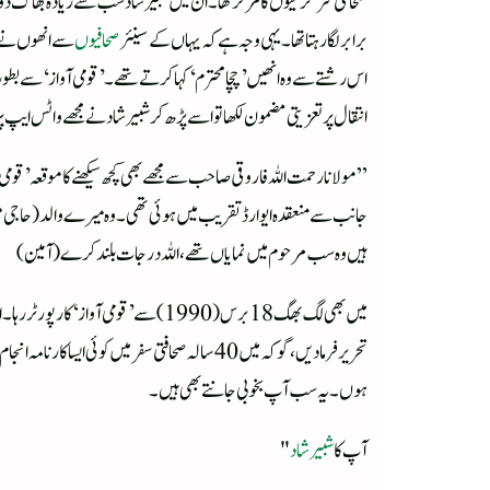
صحافتی سرگرمیوں کا مرکز تھا۔ ان میں شبیر شاد سب سے زیادہ بھاگ دوڑ ک
برابر لگا رہتا تھا۔ یہی وجہ ہے کہ یہاں کے سینئر
صحافیوں
سے انھوں نے بہ
اس رشتے سے وہ انھیں ’چچا محترم‘کہا کرتے تھے۔ ’قومی آواز‘ سے بطور
انتقال پر تعزیتی مضمون لکھا تو اسے پڑھ کر شبیر شاد نے مجھے واٹس ایپ 
جانب سے منعقدہ ایوارڈ تقریب میں ہوئی تھی۔وہ میرے والد (حاجی
ہیں وہ سب مرحوم میں نمایاں تھے،اللہ درجات بلند کرے(آمین)
میں بھی لگ بھگ18 برس (1990) سے’قو
تحریر فرمادیں، گو کہ میں 40 سالہ صحافتی سفر می
ہوں۔ یہ سب آپ بخوبی جانتے بھی ہیں۔
آپ کا
شبیر شاد
"