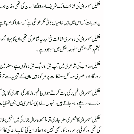
شکیل سہسرامی کی شناخت ایک شریف اور اچھے انسان کی تھی، خان ہونے ک
یہ اور بات کہ اس میں ہیں خامیاں کافی مگر خوشی ہے کہ سارا کلام اپنا ہ
چشم وقلم“ بھی مطبوعہ شکل میں موجود ہے۔
شکیل صاحب کی شاعری میں آپ بیتی اور جگ بیتی دونوں ہے، مضامین کے
روزگار اور عصری مسائل ومشکلات پر مرکوز ہیں، ان کے تجزیہ سے ترقی
شکیل سہسرامی غم یار کی بات کرتے ہوں یاغم روزگار کی، قاری کو اپن
سارے دریچے وا ہوجاتے ہیں، انہوں نے اپنی شاعری میں جن لفظیات کا 
شکیل سہسرامی کا شعری سفر جاری تھا، آئندہ سال جولائی میں انہیں ملا
کی تھی اور کوئی برسرروزگار بھی نہیں ہوا تھا کہ ان کی کتاب زندگی کا 