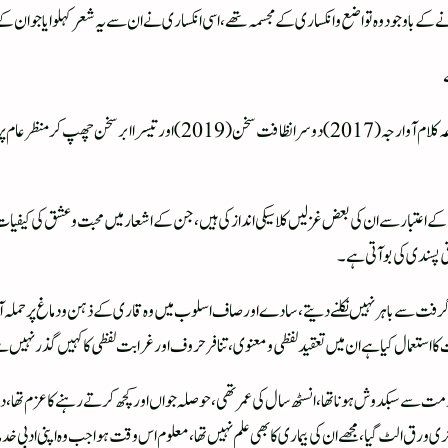
ے باوجود وہ تواضع وانکساری کے مجسمہ تھے، اسی انکساری نے ان سے یہ شعر کہلوایا جوان کے
ے
شکیل سہسرامی کی دوسری شناخت فی البدیہ شاعر کی تھی، ان کا پہلا مجموعہ کلام آو
 اعتبار سے ان کی بعض غزلیں کلاسیکی انداز کی ہیں، جن کے اشعار میں محبت وعشق کی کیفی
 پسندی کی بو آتی ہے۔
ی گرفت سے باہر نہیں نکلنے دیتے، سادے اور صاف اسلوب میں وہ قاری کے ذہن ودماغ پر حملہ 
استعمال کیا ہے ان میں تعقید لفظی ومعنوی، تنافر حروف اور غرابت لفظی کا کہیں گذر نہیں 
زمت سے سبکدوش ہونا تھا، انسٹھ سال کی عمر تھی، حوصلہ جواں اور کچھ کرتے رہنے کا عزم تھا، 
آخری ورق الٹ گیا، مجھے ان کی بیماری کا بھی علم نہیں تھا، معلوم اس وقت ہوا جب وہ اپنی ادبی