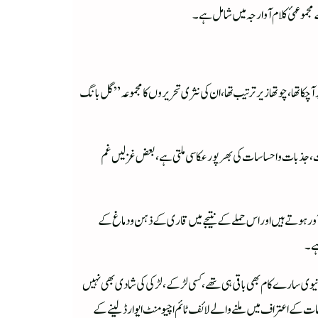
 مجموعہئ کلام آوارجہ میں شامل ہے۔
ارجہ (2017) دوسرا نظافت سخن (2019) اور تیسرا ابر سخن چھپ کر منظر عام پر آچکا تھا، چوتھا زیر ترتیب تھا، ان کی نثری تحریروں کا مجموعہ ”گل بانگ
ات، جذبات واحساسات کی بھرپور عکاسی ملتی ہے، بعض غزلیں غم
آور ہوتے ہیں اور اس حملے کے نتیجے میں قاری کے ذہن ودماغ کے
ہے۔
دنیوی سارے کام بھی باقی ہی تھے، کسی لڑکے، لڑکی کی شادی بھی نہیں
 خدمات کے اعتراف میں ملنے والے لائف ٹائم اچیومنٹ ایوارڈ لینے کے