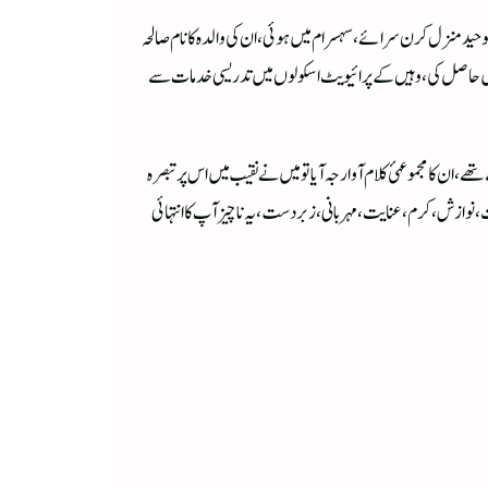
وی عبد الوحید خاں غازی شمسی بن محمد اسماعیل خاں بن بہادر خاں بن سخاوت خاں کی ولادت ۵/جولائی ۶۶۹۱ء؁ کو مولوی عبد الوحید منزل کرن سرائے، سہسرام میں ہوئی، ان کی والدہ کا نام صالحہ
ہی میں حاصل کی، وہیں کے پرائیویٹ اسکولوں میں تدریسی خدمات سے
ن کا مجموعہئ کلام آوارجہ آیا تو میں نے نقیب میں اس پر تبصرہ
، نوازش، کرم، عنایت، مہربانی، زبردست، یہ ناچیز آپ کا انتہائی