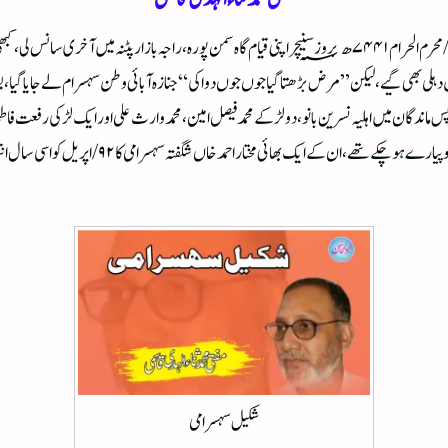
شکیل سہسرامی نے دنیا کو خیرباد کہہ دیا، ۲۱/جولائی ۵۲۰۲ء؁ مطابق۶۱/محرم الحرام ۷۴۴۱ھ؁ بروز سنیچر اپنی قیام گاہ سمن 
یٹل دہلی بھی گیے، لیکن”مرض بڑھتا گیا جوں جوں دوا کی“ جنازہ آبائی وطن سہسرام لے جایا گیا، 
س ماندگان میں اہلیہ نسرین بانو، دو لڑکے محمد فیصل امین، محمد وارث علی اور ایک لڑکی رفعت ف
شکیل صاحب چھ بھائیوں میں سب سے چھوٹے تھے، دو بھائی
شکیل سہسرامی