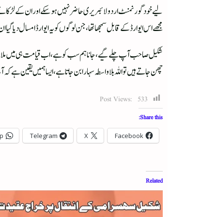
لیے خود گورنمنٹ اردو لائبریری حاضر نہیں ہوسکے اور ان کے لڑکا نے ان
مجھے اس ایوارڈ کے قابل سمجھا تھا، جن لوگوں کو یہ ایوارڈ امسال دیا گیا ان
شکیل صاحب آپ چلے گیے، جانا ہم سب کو ہے، اب قیامت ہی میں ملا
چھن جاتے ہیں تو اللہ بلاواسطہ سہارا بن جاتا ہے، ایسا ہمیں یقین ہے 
Post Views:
533
Share this:
p
Telegram
X
Facebook
Related