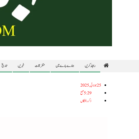
رابطہ کریں
ہمارے بارے میں
متفرقات
خبریں
تاریخ
25جولائی, 2025
5:29 صبح
ذکر رفتگاں