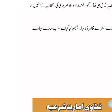
ہ اتفاق ہی تھا کہ گورنمنٹ اردو لائبریری کی انتظامیہ نے انہیں اور
یل دے، جن سے ظاہری سہارا چھین لیا گیا ہے، جب سارے سہارے