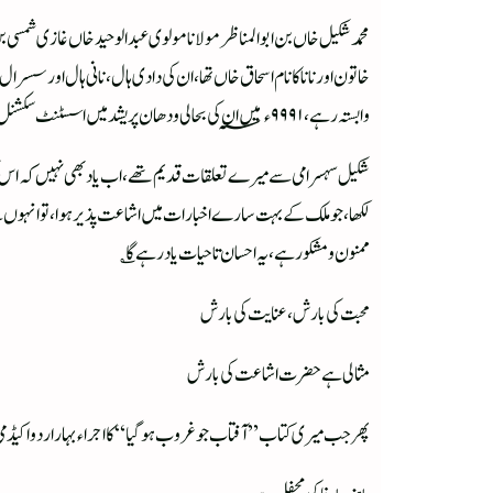
خاتون اور نانا کا نام اسحاق خاں تھا، ان کی دادی ہال، نانی ہال اور
وابستہ رہے، ۹۹۹۱ء؁ میں ان کی بحالی ودھان پریشد میں اسسٹنٹ سکشنل افسر کے عہدے پر ہوئی اور تادم آخر اسی عہدے پر فائز رہے۔
شکیل سہسرامی سے میرے تعلقات قدیم تھے، اب یاد بھی نہیں کہ اس کی شر
لکھا، جو ملک کے بہت سارے اخبارات میں اشاعت پذیر ہوا، تو انہوں نے و
ممنون ومشکور ہے، یہ احسان تاحیات یاد رہے گا ؎
محبت کی بارش، عنایت کی بارش
مثالی ہے حضرت اشاعت کی بارش
پھر جب میری کتاب ”آفتاب جو غروب ہوگیا“ کا اجراء بہار اردو اکیڈمی میں