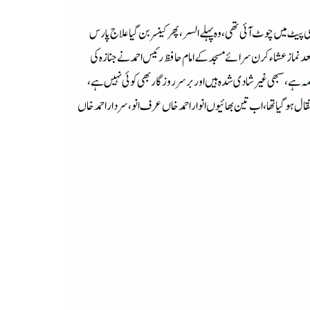
پورہ، راجہ بازار پٹنہ میں آخری سانس لی، کبھی پیٹ میں چوٹ آئی تھی، وہ پہلے السر، پھر کینسر بن گیا علاج پارس
بعد نماز عشاء کرن سرائے مسجد کے امام حافظ رئیس احمد نے جنازہ کی
اطمہ ہے، سبھی غیر شادی شدہ ہیں اور برسر روزگار بھی کوئی نہیں ہے،
 پہلے اللہ کو پیارے ہوچکے تھے، ان کے ایک بھائی مختار احمد خاں شگفتہ سہسرامی کا ۹۲/اپریل کو اسی سال انتقال ہوگیا تھا، اب تین بھائیوں انوار احمد خاں عرف انو، سردار احمد خاں