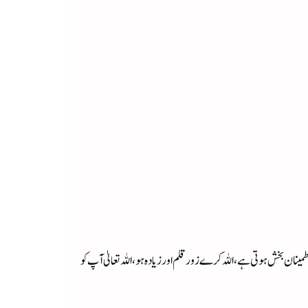
ان بخش ہوتی ہے، اللہ کرے زور قلم اور زیادہ ہو، اللہ تعالیٰ آپ کو