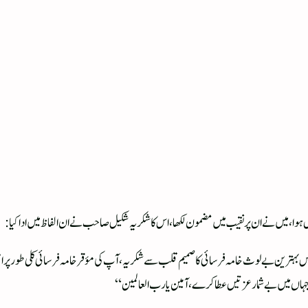
ل ہوا، میں نے ان پر نقیب میں مضمون لکھا، اس کا شکریہ شکیل صاحب نے ان الفاظ میں ادا کیا:
بہترین بے لوث خامہ فرسائی کا صمیم قلب سے شکریہ، آپ کی مؤقر خامہ فرسائی کلی طورپر اطمین
جہاں میں بے شمار عزتیں عطا کرے، آمین یارب العالمین“