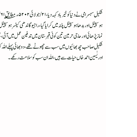
ہوسپیٹل اور بدھا ہوسپیٹل پٹنہ میں کرایا گیا، راجیو گاندھی کینسر ہوسپ
نماز پڑھائی اور حاجی حرمین تین کونی قبرستان میں تدفین عمل میں آئی، پ
اور یٰسین احمد خاں حیات سے ہیں، اللہ ان سب کو سلامت رکھے۔