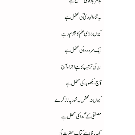
باہنر باوفا کی محفل ہے
یہ ثناء الہدیٰ کی محفل ہے
کیوں نہ ذی علم کا ہجوم رہے
ایک مرد روا کی محفل ہے
ان کی ترتیب کا ہے اجراء آج
آج دیکھو بلا کی محفل ہے
کیوں نہ محفل یہ خود پہ ناز کرے
مصطفی کے گدا کی محفل ہے
کہہ رہی ہے کتاب حضرت کی