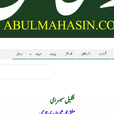
فکر امروز
ذکر رفتگاں
نقد ونظر
سیاسیات
ادبیات
سرورق
شکیل سہسرامی
مفتی محمد ثناء الہدی قاسمی