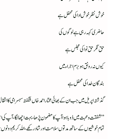
خوش نظر خوش ادا کی محفل ہے
حاضری کہہ رہی ہے لوگوں کی
حق نگر حق نوا کی مجلس ہے
کیوں نہ رونق ہو بزم اجراء میں
بندگان خدا کی محفل ہے
گذشتہ اپریل میں جب ان کے بھائی مختار احمد خاں شگفتہ سہسرامی کا انتقا
”شفقت ومحبت میں ڈوبا ہوا آپ کا مضمون پڑھا، بہت اچھا لگا، آپ کی اس 
تمام خوشیوں کے ساتھ مدتوں سلامت اور شاد رکھے، اللہ کریم دونوں 