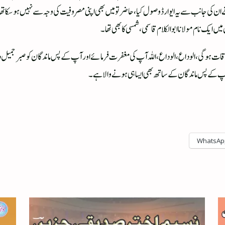
 کی جانب سے یہ ایوارڈ وصول کیا، حاضر تو میں بھی اپنی مصروفیت کی وجہ سے نہیں ہوسکا تھا، ی
 میں ایک نام مولانا ابوالکلام قاسمی، شمسی کا بھی تھا۔
قات ہوگی، الوداع، الوداع، اللہ آپ کی مغفرت فرمائے اور آپ کے پس ماندگان کو صبرجم
کہ آپ کے پس ماندگان کے ساتھ بھی ایسا ہی ہونے والا ہے۔
WhatsAp