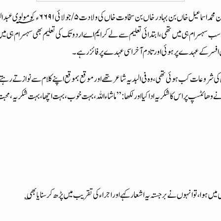
محمد شکیل خاں بن ابو المناظر مولانا مول
 سسرال سب سہسرام ہی میں تھی، ابتدائی تعلیم سے لے کر ایم اے اردو تک کی تعلیم بھی سہسرام 
وعات کب ہوئی تھی، وہ فی البدیہ شاعر تھے اور موقع بموقع اپنے کلام سے نوازتے رہتے تھے، ا
ھائٹسپ پر اس کا شکریہ ادا کیا اور لکھا: ”ماشاء اللہ، بہت خوب، بہت اچھا، بہت شکریہ، محبت
 ہوا، تو انہوں نے برجستہ یہ اشعار کہے اور اجراء کی تقریب میں پڑھ کر سنایا بھی ؎