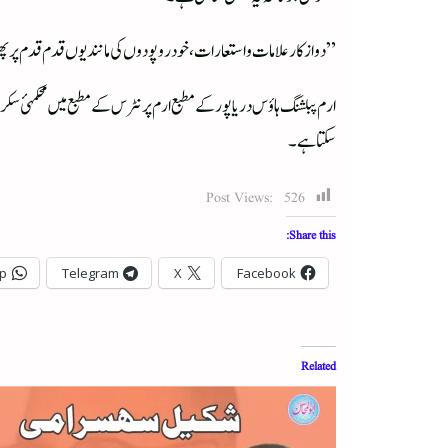
”دو از کار علامات و استعارات، خود رو پودوں کی مانند یوں قدم قدم پر 
ارم پبلشنگ ہاؤس دریا پور کے مطبع ارم پرنٹرس کے مطبع میں محکمہئ سک
سکتا ہے۔
Post Views:
526
Share this:
p
Telegram
X
Facebook
Related