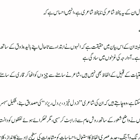
ل ان کے یہ پختہ شاعر کی نا پختہ شاعری ہے، انہیں احساس ہے کہ
ے
البتہ ان کے اس بیان میں حقیقت ہے کہ انہوں نے ابتداء سے تا حال اپنے بالیدہ ذوق کے ساتھ 
تیجہ ہے۔آوارجہ کی غزلوں میں سادگی ہے
ر ساختیات کے قبیل کے الفاظ بھی نہیں ہیں، شاعر نے سامنے سے چیزوں کو اٹھا کر قاری کے سام
ا جا سکتا ہے، وہ چاہتے ہیں کہ ان کی شاعری”از دل خیزد، بر دل ریزد“ کی مصداق بنے، شکیل سہس
نے واضح شعور کے ساتھ روش عام سے ذرا ہٹ کر سہی، مگر ٹھکرائے ہوئے لفظوں کو دانستہ طو
 و آہنگ، جدید عصری الفاظ کا استعمال، احساسات کو مشاہدات کی سطح پر لا دینے کا انداز، کلام