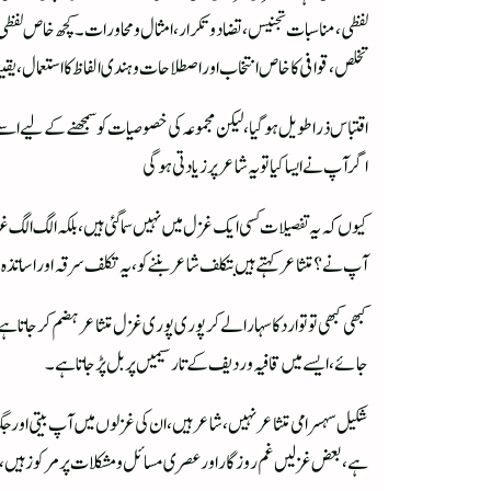
لفظی، مناسبات تجنیس، تضاد و تکرار،ا مثال و محاورات۔ کچھ خاص لف
تخلص، قوافی کا خاص انتخاب اور اصطلاحات و ہندی الفاظ کا استعمال، ی
اقتباس ذرا طویل ہو گیا، لیکن مجموعہ کی خصوصیات کو سمجھنے کے لیے ا
اگر آپ نے ایسا کیا تو یہ شاعر پر زیادتی ہو گی
کیوں کہ یہ تفصیلات کسی ایک غزل میں نہیں سما گئی ہیں، بلکہ الگ ال
آپ نے؟متشاعر کہتے ہیں بتکلف شاعر بننے کو، یہ تکلف سرقہ اور اساتذہ
کبھی کبھی تو توارد کا سہارا لے کر پوری پوری غزل متشاعر ہضم کر جاتا
جائے، ایسے میں قافیہ وردیف کے تار سیمیں پر بل پڑ جاتا ہے۔
شکیل سہسرامی متشاعر نہیں،شاعر ہیں، ان کی غزلوں میں آپ بیتی اور جگ
ہے، بعض غزلیں غم روزگار اور عصری مسائل و مشکلات پر مرکوز ہیں، 