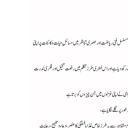
مسلسل فنی ریاضت اور عصری تناظر میں مسائل ِحیات و کائنات پر اپنی
نے رکھ دیا ہے اور اس فطری طرز تکلم میں رفعت تخیل اور فکری ندرت
رامی نے اپنی غزلوں میں جن چیزوں کو برتا ہے
ر پر گلے لگایا ہے،
 مشاہیر سے بہ طرز خاص غذا یافتگی کا عنصر، دعاء و تلمیح، رعایت