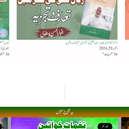
ڈاکٹر ممتاز احمد خان :زبان خلق کی نظر میں” تعارف و تجزیہ
کیوں | مع
اکتوبر 29, 2024
جنوری 1, 2025
In "ادبیات"
In "نقد ونظر"
یہ بھی پڑھیں
نقد ونظر