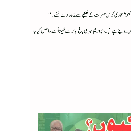
لمہ تعوذ‘ قاری کو اس عفریت کے شکنجے سے پناہ نہ دے سکے۔“
س روپئے ہے، بک امپوریم سبزی باغ، پٹنہ سے قیمتاً اسے حاصل کیا جا