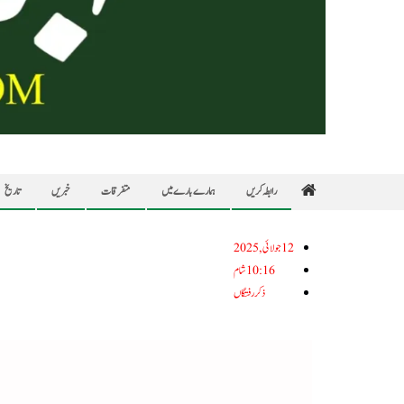
رابطہ کریں
ہمارے بارے میں
متفرقات
خبریں
تاریخ
12جولائی, 2025
10:16 شام
ذکر رفتگاں