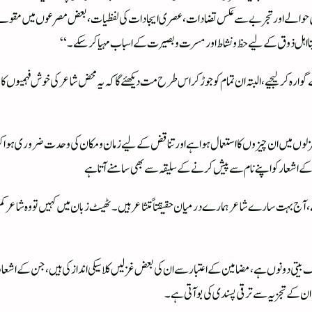
ظی حوالے اور تجربے سے عکس تضادات، عصری ایجادات کی لفظیات، بعض مصرعوں میں مقولے کی
قینا اہل ذوق کے لیے حظ و نشاط اور مسرت و بصیرت کے اسباب مہیا کر سکے۔“
سے گوارہ کر لیجیے، البتہ ان تمام کو جوڑ کر اس طرح مت دیکھئے گا کہ یہ محض شاعرکی خوش فہ
گ غزلوں میں ان چیزوں کا استعمال ہوا ہے اور تناقض کے لیے زمان و مکان کی وحدت ضروری ہوا
 کے اشعار کو اپنے نام سے پیش کرنے کے سلیقہ سے بھی سامنے آتا ہے
 ہے، آج بہت سارے شاعر ہمارے درمیان حقیقتاً متشاعر ہیں۔ ٹھیٹ زبان میں کہیں تو وہ شاعر کم،
 بیتی دونوں ہے، مضامین کے اعتبار سے ان کی بعض غزلیں کلاسیکی انداز کی ہیں، جن کے اشعار 
ان کے تجزیہ سے ترقی پسندی کی بو آتی ہے۔