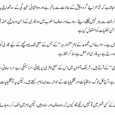
ا تا ہے کہ شاعر اپنے گرد وپیش کے حالات سے با خبر ہے اور وہ انتہائی سنجیدگی کے ساتھ اپنی ی
 گرفت سے باہر نہیں نکلنے دیتے، سادے اور صاف اسلوب میں وہ قاری کے ذہن و دماغ پر حملہ آ
 لفظیات کو استعمال کیا ہے
ر نہیں ہے۔سوائے اس مجموعہ کے نام ”آوارجہ“ کے جس کے معنی تک پہونچنے کے لیے قاری کو ذہ
ھ درج ہے، یہ فارسی الاصل ہے، مذکر لفظ ہے
 کے آتے ہیں۔فرہنگ آصفیہ میں اس کے معنی ابتری، پریشانی، سراسیمگی، بے سر و سامانی، بیہود
ا ہے، آج کل لوگ ساختیات اور تشکیلیات کے حوالہ سے ایسا نام رکھتے ہیں۔ لیکن یہ تو تشکیلیات
کسی شعر میں تو نہیں اٹکے گا، کیوں کہ وہ صاف اور سادہ ہیں، لیکن نام میں اٹک کر رہ جائے گا