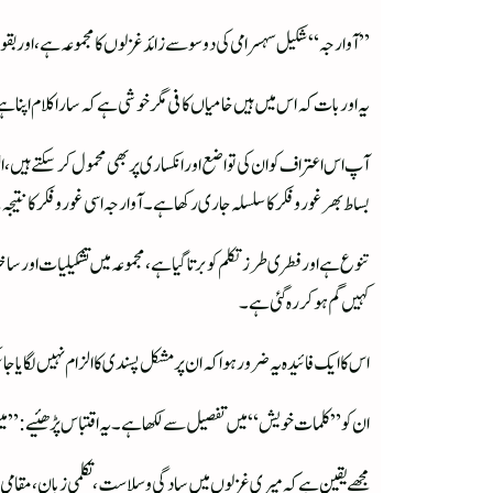
”آوارجہ“ شکیل سہسرامی کی دوسو سے زائد غزلوں کا مجموعہ ہے، اوربقو
یہ اور بات کہ اس میں ہیں خامیاں کافی مگر خوشی ہے کہ سارا کلام اپنا ہ
آپ اس اعتراف کو ان کی تواضع اور انکساری پربھی محمول کر سکتے ہیں، 
بساط بھر غور و فکر کا سلسلہ جاری رکھا ہے۔ آوارجہ اسی غور و فکرکا ن
تنوع ہے اور فطری طرز تکلم کو برتا گیا ہے، مجموعہ میں تشکیلیات او
کہیں گم ہو کر رہ گئی ہے۔
اس کا ایک فائیدہ یہ ضرور ہوا کہ ان پر مشکل پسندی کا الزام نہیں لگای
ان کو ”کلمات خویش“ میں تفصیل سے لکھا ہے۔ یہ اقتباس پڑھئیے:”میں 
مجھے یقین ہے کہ میری غزلوں میں سادگی و سلاست، تکلمی زبان، مقامی رنگ