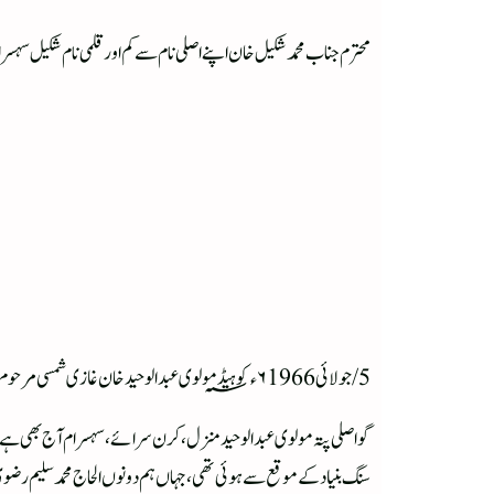
محترم جناب محمد شکیل خان اپنے اصلی نام سے کم اور قلمی نام شکیل سہسر
5/ جولائی ۶1966ء؁ کو ہیڈ مولوی عبد الوحید خان غازی شمسی مرحوم اور پاکباز صالحہ خاتون کے گھر سہسرام میں اپنی آنکھیں کھولنے والے شکیل سہسرامی ان دنوں رحمن مسجد کے پاس سمن پورہ، راجہ بازار، پٹنہ میں مقیم ہیں
گو اصلی پتہ مولوی عبد الوحید منزل، کرن سرائے، سہسرام آج بھی ہے۔ ا
سنگ بنیاد کے موقع سے ہوئی تھی، جہاں ہم دونوں الحاج محمد سلیم رض