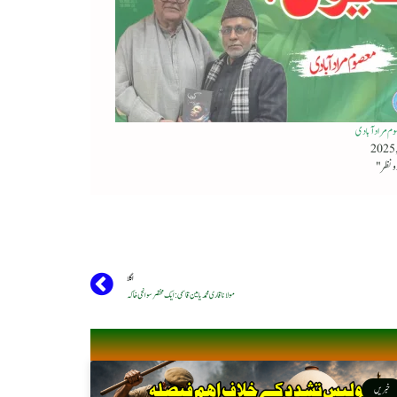
صوم مرادآبادی
اگلا
مولانا قاری محمد یامین قاسمی : ایک مختصر سوانحی خاکہ
خبریں