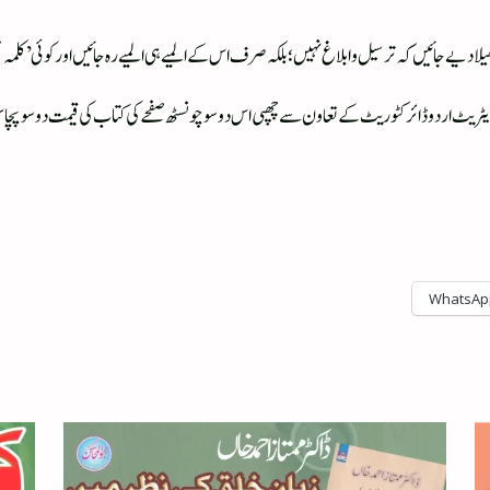
پھیلا دیے جائیں کہ ترسیل و ابلاغ نہیں؛ بلکہ صرف اس کے المیے ہی المیے رہ جائیں اور کوئی’ک
ریٹریٹ اردو ڈائرکٹوریٹ کے تعاون سے چھپی اس دو سو چونسٹھ صفحے کی کتاب کی قیمت دوسو پچا
WhatsAp