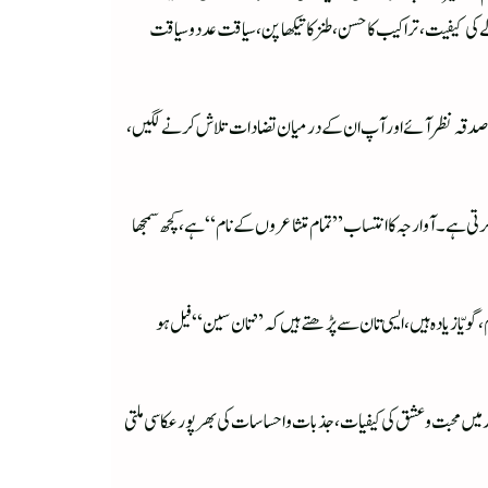
 کیفیت، تراکیب کا حسن، طنز کا تیکھا پن، سیاقت عددو سیاقت
میوں کا صدقہ نظر آئے اور آپ ان کے درمیان تضادات تلاش کرنے لگیں،
 کرتی ہے۔ آوارجہ کا انتساب”تمام متشاعروں کے نام“ ہے، کچھ سمجھا
 گویّا زیادہ ہیں، ایسی تان سے پڑھتے ہیں کہ ”تان سین“ فیل ہو
میں محبت و عشق کی کیفیات، جذبات و احساسات کی بھر پور عکاسی ملتی