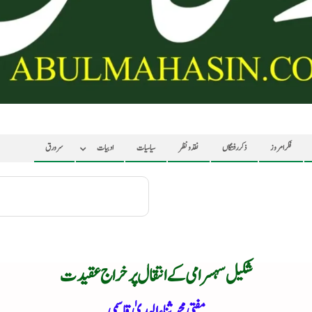
فکر امروز
ذکر رفتگاں
نقد ونظر
سیاسیات
ادبیات
سرورق
شکیل سہسرامی کے انتقال پر خراج عقیدت
مفتی محمد ثناء الہدیٰ قاسمی