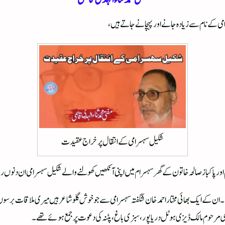
امی کے نام سے زیادہ جانے اور پہچانے جاتے ہیں،
شکیل سہسرامی کے انتقال پر خراج عقیدت
ن کے ایک بھائی مختار احمد خان شگفتہ سہسرامی سے جو خوش گلو شاعر ہیں میری ملاقات برسوں پر
وی مرحوم مالک ڈیزی ہوٹل دریاپور، سبزی باغ، پٹنہ کی دعوت پر جمع ہوئے تھے۔