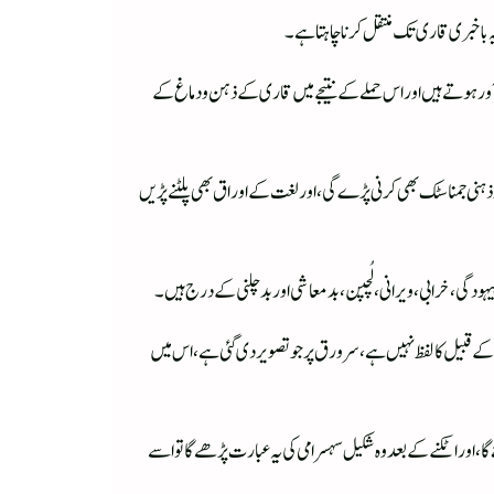
ہ باخبری قاری تک منتقل کرنا چاہتا ہے۔
ور ہو تے ہیں اور اس حملے کے نتیجے میں قاری کے ذہن و دماغ کے
نی جمناسٹک بھی کرنی پڑے گی، اور لغت کے اوراق بھی پلٹنے پڑیں
گی، خرابی، ویرانی، لُچپن، بد معاشی اور بد چلنی کے درج ہیں۔
 کے قبیل کا لفظ نہیں ہے، سر ورق پر جو تصویر دی گئی ہے، اس میں
، اور اٹکنے کے بعد وہ شکیل سہسرامی کی یہ عبارت پڑھے گا تو اسے