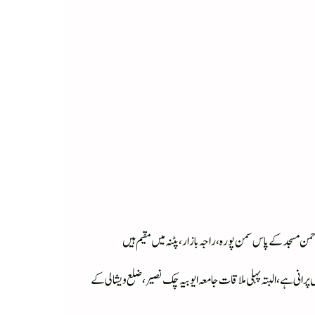
انی ہے، البتہ پہلی ملاقات جامعہ ایوبیہ چک نصیر، ضلع ویشالی کے