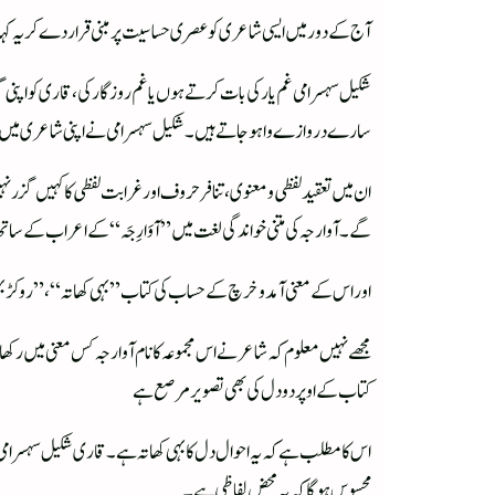
آج کے دور میں ایسی شاعری کو عصری حساسیت پر مبنی قرار دے کر یہ کہا ج
شکیل سہسرامی غم یار کی بات کرتے ہوں یا غم روزگار کی، قاری کو اپنی
سارے دروازے وا ہو جاتے ہیں۔ شکیل سہسرامی نے اپنی شاعری میں جن
ان میں تعقید لفظی و معنوی، تنافر حروف اور غرابت لفظی کا کہیں گز
گے۔آوارجہ کی متنی خواندگی لغت میں ”آوَارِجَہ“ کے اعراب کے سات
اور اس کے معنی آمد و خرچ کے حساب کی کتاب ”بہی کھاتہ“، ”روکڑ بہی“
مجھے نہیں معلوم کہ شاعر نے اس مجموعہ کا نام آوارجہ کس معنی میں رکھ
کتاب کے اوپر دو دل کی بھی تصویر مرصع ہے
اس کا مطلب ہے کہ یہ احوال دل کا بہی کھاتہ ہے۔قاری شکیل سہسرامی کے 
محسوس ہو گا کہ یہ محض لفاظی ہے۔