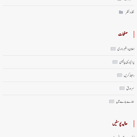
نقد ونظر
صفحات
اعلان دستبرداری
پرائیویسی پالیسی
رابطہ کریں
سر ورق
ہمارے بارے میں
حالیہ پوسٹیں