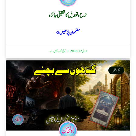
جرح و تعدیل کا تحقیقی جائزہ
مضمون پڑھیں »
جولائی 12, 2026
کوئی تبصرہ نہیں ہے۔
نقد ونظر