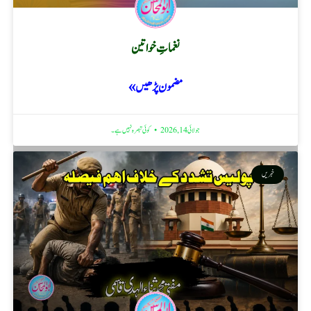
نغماتِ خواتین
مضمون پڑھیں »
جولائی 14, 2026
کوئی تبصرہ نہیں ہے۔
خبریں