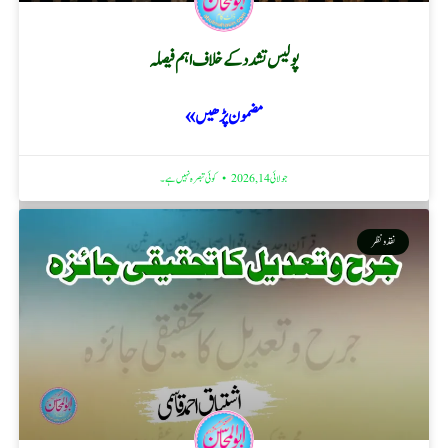
پولیس تشدد کے خلاف اہم فیصلہ
مضمون پڑھیں »
جولائی 14, 2026
کوئی تبصرہ نہیں ہے۔
نقد ونظر