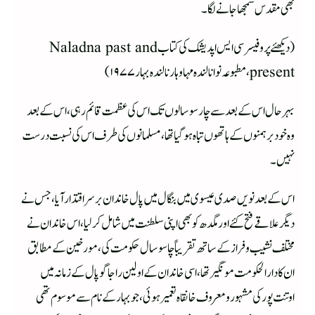
بھی مقدس سمجھا جانے لگا ۔
(دیکھئے پروفیسر سی ایس اپدیشک کی کتاب Naladna past and
present،مطبوعہ نوانالندہ مہاوہار نالندہ بہار۱۹۷۷)
بہر حال اس کے بعد سے چار سو سالوں تک اس کی عظمت قائم رہی ،اس کے بعد
وہ خود برہمنوں کے ہاتھوں تباہ ہوگیاتھا ،مسلمانوں کی طرف اس کی نسبت درست
نہیں ۔
اس کے بعد نویں صدی عیسوی میں بنگال میں پال خاندان برسر اقتدار آیا ،جس نے
دیگر علاقے فتح کئے اور مگدھ کو بھی اپنی سلطنت میں شامل کرلیا ،اس خاندان نے
مختلف نشیب وفراز کے ساتھ تقریباً چا سو سال حکومت کی ،مورخین کے مطابق
ان کا دارالحکومت مونگیر تھا ،اسی خاندان کے اولین راجا گوپال کے زمانہ میں
اوتنت پور کی مشہور ومعروف خانقاہ تعمیر ہوئی ،جو بہار کے نام سے موسوم تھی