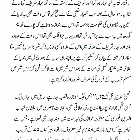
،رفتہ رفتہ یہ شہر بہار ہوگیا ،اور شریف کے لاحقہ کے ساتھ بہارشریف کہا جانے
لگا،چارسو سال کے بعد جب بختیار خلجی نے اسے فتح کیا تو اس وقت بھی یہ ندیا کے
سین بادشاہوں کی حکومت کا حصہ تھا،اس سے اندازہ ہوتا ہے کہ پورے قدیم
مگدھ میں یہ سب سے بڑا آباد شہر تھا اور یہاں بڑا قلعہ بھی تھا ،اس وقت کے علاوہ
پٹنہ اور بہارشریف کے علاقہ میں اس کے علاوہ کسی قابل ذکر شہر کا سراغ نہیں ملتا
،پھر (فرشتہ کے بیان کر تسلیم کرلینے پر ) چند ہی سال کے بعد بنگال میں ندیا کے
علاقہ میں بختیار خلجی کی موت کے بعد اس شہر میں اسے لاکر دفن کرنا اس شہر میں
مسلم تہذیب کے فروغ کی طرف ضرور اشارہ کرتا ہے۔
فصیح الدین بلخی لکھتے ہیں ’’جس جگہ موجودہ قصبہ بہار ہے سابق میں یہاں ایک
بستی تھی جو اوندپور یا اتنت پوری کہلاتی تھی ،طبقات ناصری میں سلطان شہاب
الدین غوری کے مفتوحہ ممالک کی فہرست میں اوند بہار بھی لکھا ہے ،جس سے
ظاہر ہے کہ اس زمانہ میں اوند نام غیر معروف نہ تھا ،بہر کیف ۷۵ کے قریب