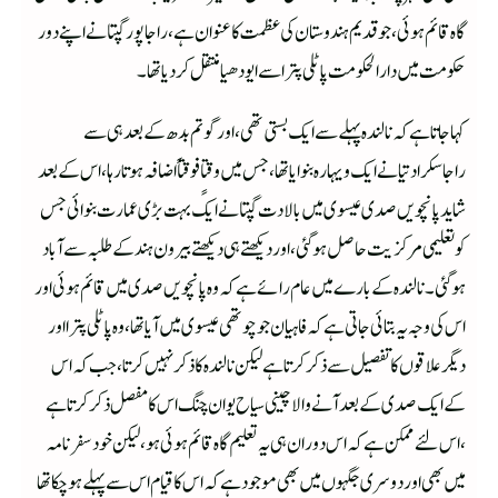
گا ہ قائم ہوئی ،جو قدیم ہندوستان کی عظمت کا عنوان ہے ،راجا پور گپتا نے اپنے دور
حکومت میں دارالحکومت پاٹلی پترا سے ایودھیا منتقل کردیا تھا ۔
کہا جاتا ہےکہ نالندہ پہلے سے ایک بستی تھی ،اور گوتم بدھ کے بعد ہی سے
راجاسکرادتیا نے ایک ویہارہ بنوایا تھا ،جس میں وقتاٍ فوقتاً اضافہ ہوتا رہا ،اس کے بعد
شاید پانچویں صدی عیسوی میں بالادت گپتا نے ایک بہت بڑی عمارت بنوائی جس
کو تعلیمی مرکزیت حاصل ہوگئی ،اور دیکھتے ہی دیکھتے بیرون ہند کے طلبہ سے آباد
ہوگئی ۔نالندہ کے بارے میں عام رائے ہے کہ وہ پانچویں صدی میں قائم ہوئی اور
اس کی وجہ یہ بتائی جاتی ہے کہ فاہیان جو چوتھی عیسوی میں آیا تھا ،وہ پاٹلی پترا اور
دیگر علاقوں کا تفصیل سے ذکر کرتا ہے لیکن نالندہ کا ذکر نہیں کرتا ،جب کہ اس
کے ایک صدی کے بعد آنے والا چینی سیاح یوان چنگ اس کا مفصل ذکر کرتا ہے
،اس لئے ممکن ہے کہ اس دوران ہی یہ تعلیم گاہ قائم ہوئی ہو ،لیکن خود سفرنامہ
میں بھی اور دوسری جگہوں میں بھی موجود ہے کہ اس کا قیام اس سے پہلے ہوچکا تھا