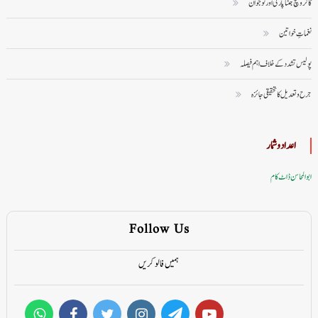
کاکروچ جنتا پارٹی اور نوجوان
نغماتِ خواتین
پولیس تشدد کے خلاف اہم فیصلہ
جرح و تعدیل کا تحقیقی جائزہ
اعداد وشمار
ابوالمحاسن ڈاٹ کام
Follow Us
ہمیں فالو کریں