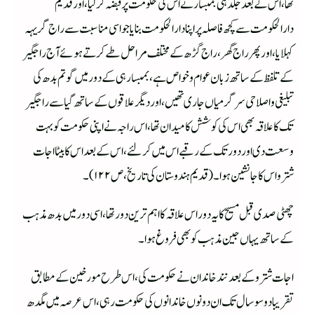
تھا ،اس کے بعد جلد ہی بمبسار نے اس کی حکومت پر قبضہ کرلیا ،اور قدیم
دارالحکومت سے کچھ فاصلہ پر اپنا دارالحکومت بنایا جو اسی مناسبت سے راج گریہہ
کہلایا ،اور پھر راج گھر ،راج گڑھ کے مختلف مراحل طے کرتے ہوئے آج راجگیر
کے تلفظ کے ساتھ زبان عوام وخواص ہے ،بمبسار ہی کے دور میں گوتم بدھ کی
تبلیغی واصلاحی سرگرمیاں جاری تھیں،اور دیگر علاقوں کے ساتھ گیا سے راجگیر
تک کاعلاقہ بھی اس کی کوشش کا میدان تھا ،اس راجہ نے اپنی حکومت کو بہت
وسعت دی اور دور تک کے رقبے اس میں کرلئے ،اس کے بعد اس کا بیٹا اجات
شترو اس کا جانشین ہوا۔(قدیم ہندوستان کی تاریخ ،ص ۱۲۲)۔
چھٹی صدی قبل مسیح کایہ دور اس علاقہ کا اہم ترین دور تھا ،اسی دور میں بد ھ مذہب
کے ساتھ یہاں جین مذہب کو بھی فروغ ہوا ۔
اجات شترو کے بعد نند خاندان نے حکومت کی ،اس طرح مورخین کے مطابق
تقریبا دو سو سال تک ان دونوں خاندانوں کی حکومت رہی ،اس عرصہ میں مگدھ