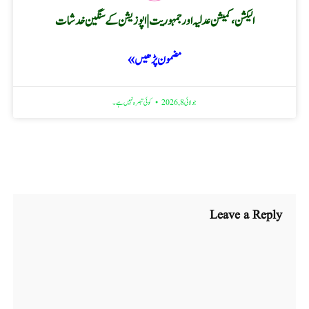
الیکشن، کمیشن عدلیہ اور جمہوریت | اپوزیشن کے سنگین خدشات
مضمون پڑھیں »
جولائی 8, 2026
کوئی تبصرہ نہیں ہے۔
Leave a Reply