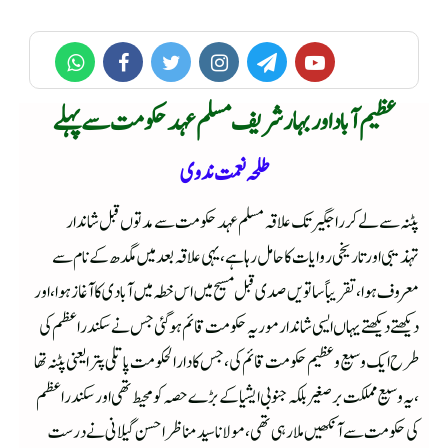
عظیم آباد اور بہارشریف مسلم عہد حکومت سے پہلے
طلحہ نعمت ندوی
پٹنہ سے لے کر راجگیر تک علاقہ مسلم عہد حکومت سے مدتوں قبل شاندار
تہذیبی اور تاریخی روایات کا حامل رہا ہے ،یہی علاقہ بعد میں مگدھ کے نام سے
معروف ہوا ،تقریباً ساتویں صدی قبل مسیح میں اس خطہ میں آبادی کا آغاز ہوا ،اور
دیکھتے دیکھتے یہاں ایسی شاندار موریہ حکومت قائم ہوگئی جس نے سکندر اعظم کی
طرح ایک وسیع وعظیم حکومت قائم کی ،جس کا دارالحکومت پاتلی پترا یعنی پٹنہ تھا
،یہ وسیع مملکت بر صغیر بلکہ جنوبی ایشیا کے بڑے حصہ کو محیط تھی اور سکندر اعظم
کی حکومت سے آنکھیں ملا رہی تھی،مولانا سید مناظر احسن گیلانی نے درست