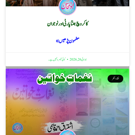
کاکروچ جنتا پارٹی اور نوجوان
مضمون پڑھیں »
جولائی 26, 2026
کوئی تبصرہ نہیں ہے۔
نقد ونظر