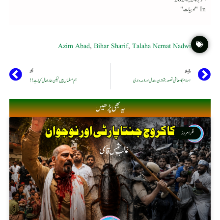
In "ادبیات"
Azim Abad
,
Bihar Sharif
,
Talaha Nemat Nadwi
پچھلا
اگلا
اسلام کا معاشی تصور: توازن، عدل اور ذمہ داری
ہم مسلماں ہیں لیکن ہمارا حال کیا ہے!!
یہ بھی پڑھیں
فکر امروز