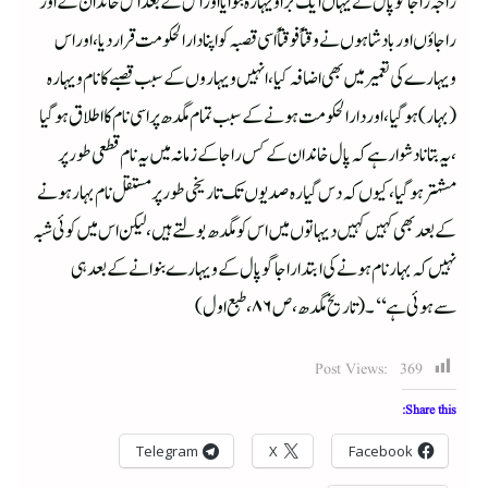
راجہ راجا گوپال نے یہاں ایک بڑا ویہارہ بنوایا اور اس کے بعد اس خاندان کے اور
راجاؤں اور بادشاہوں نے وقتاً فوقتاً اسی قصبہ کو اپنا دارالحکومت قرار دیا ،اور اس
ویہارے کی تعمیر میں بھی اضافہ کیا ،انہیں ویہاروں کے سبب قصبے کا نام ویہارہ
(بہار) ہوگیا ،اور دارالحکومت ہونے کے سبب تمام مگدھ پر اسی نام کا اطلاق ہوگیا
،یہ بتانا دشوار ہے کہ پال خاندان کے کس راجا کے زمانہ میں یہ نام قطعی طور پر
مشہتر ہوگیا ،کیوں کہ دس گیارہ صدیوں تک تاریخی طور پر مستقل نام بہار ہونے
کے بعد بھی کہیں کہیں دیہاتوں میں اس کو مگدھ بولتے ہیں ،لیکن اس میں کوئی شبہ
نہیں کہ بہارنام ہونے کی ابتدا راجا گوپال کے ویہارے بنوانے کے بعد ہی
سےہوئی ہے‘‘۔(تاریخ مگدھ ،ص ۸۶،طبع اول)
Post Views:
369
Share this:
Telegram
X
Facebook