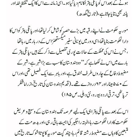
ہونے کے بعد اس کو پاٹلی پترا کا نام دیا گیا ہو۔ اسی زمانہ سے اس کا ایک تلفظ پٹلہ اور
پٹنہ بھی بتایا جاتا ہے ،(تاریخ مگدھ)
موریہ حکومت نے اپنے رقبہ میں بڑے حصہ کو شامل کرلیا تھا ،اور پاٹلی پترکو اس کا
دارالحکومت بنایاتھا ،اسی دورمیں یونانی سفیر میگستھنز اس کے دربار میں رہا تھا
،جس نے اس کی مملکت کے حالات پوری تفصیل سے ذکر کئے ہیں ،پاٹلی پتر کے
بارے میں اس نے لکھا ہے کہ ’’وہ ہندوستان کا سب سے بڑا شہر ہے ،شہر کے
مضبوط دفاع کے چاروں طرف خندق ہے ،اور باہر سے ایک فصیل تھی ،اور اس
کے ۵۷۰ مینار اور ۶۴ دروازے تھے ۔(قدیم ہندوستان کی تاریخ،از راما شنکر
ترپاٹھی ،ترقی اردو بیورو،نئی دہلی ۔ص ۱۸۵)
اس کے بعد سے پاٹلی پترا ہی ایک لمبے عرصہ تک ہندوستان کے وسیع وعریض
حکومت کا دارالحکومت رہا ،البتہ راجگیر کی اہمیت باقی رہی ،اور بدھ مت کے
متبعین کا وہاں سے مضبوط رشتہ قائم رہا ،چند گپت موریہ کا پوتا اشوک تاریخ میں