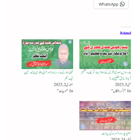
WhatsApp
Related
پندرہویں صدی ہجری کے اعلام بہار شریف و عظیم
شمالی ہند کے مدرسہ بورڈ اور عربی و فارسی یونیورسٹی پر
آباد (سابق ضلع پٹنہ)
ایک نظر
مئی 5, 2025
جنوری 2, 2025
In "ذکر رفتگاں"
In "ادبیات"
جمشید پور دار السرور کی سیاحت
اکتوبر 24, 2024