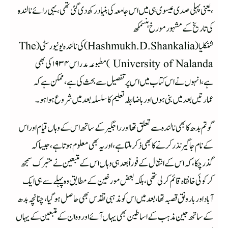
،یعنی پہلی صدی عیسوی ہی میں اس جامعہ کی بنیاد رکھ دی گئی تھی ،یہی رائے نالند ہ
کی تاریخ کے مشہور مورخ ہنسمکھ
شنکلیا(Hashmukh.D.Shankalia)کی نالندہ یونیورسٹی (The
University of Nalanda )مطبوعہ مدراس ۱۹۳۴کی بھی
ہے،انہوں نے اس کتاب میں اس پر تفصیل سے بحث کی ہے،ممکن ہے کہ
عمارتیں بعد میں بنی ہوں اور باضابطہ تعلیم کا سلسلہ بعد میں شروع ہوا ہو۔
گوتم بدھ کا بھی نالندہ سے تعلق تھااور راجگیر کے ساتھ اس کے وہاں قیام اور اس
کے نام جاگیر نذر کرنے کا بھی ذکر ملتا ہے ،اور یہ بھی معلوم ہوتا ہے ،جیسا کہ
گذرچکا ،کہ اس کے انتقال کے فوراً بعد ہی وہاں اس کے متبعین نے متبرک سمجھ
کر کوئی خانقاہ قائم کرلی تھی ،بلکہ بعض مورخین کے مطابق وہ پہلے سے ہی ایک
آباد اور بارونق قصبہ تھا ،بعد میں اس کو مذہبی تقدس بھی حاصل ہوگیا ،چنانچہ بدھ
کے ساتھ جین مذہب کے اساطین بھی یہاں آئے اور وہ ان کے متبعین کے یہاں