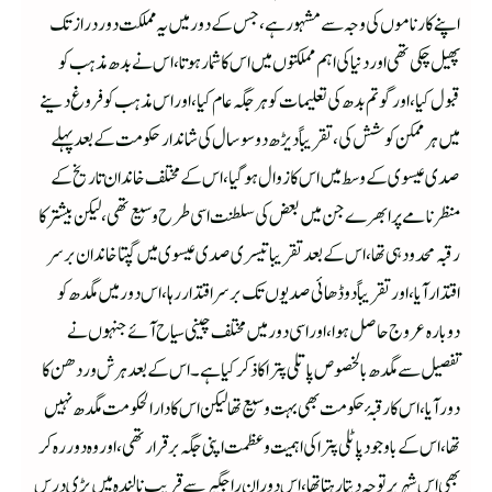
اپنے کارناموں کی وجہ سے مشہور ہے ،جس کے دور میں یہ مملکت دوردراز تک
پھیل چکی تھی اور دنیا کی اہم مملکتوں میں اس کا شمار ہوتا ،اس نے بدھ مذہب کو
قبول کیا ،اور گوتم بدھ کی تعلیمات کو ہر جگہ عام کیا ،اور اس مذہب کو فروغ دینے
میں ہر ممکن کوشش کی ،تقریباً دیڑھ دو سو سال کی شاندار حکومت کے بعد پہلے
صدی عیسوی کے وسط میں اس کا زوال ہوگیا ،اس کے مختلف خاندان تاریخ کے
منظرنامے پر ابھرے جن میں بعض کی سلطنت اسی طرح وسیع تھی ،لیکن بیشتر کا
رقبہ محدود ہی تھا ،اس کے بعد تقریبا تیسری صدی عیسوی میں گپتا خاندان بر سر
اقتدارآیا ،اور تقریباً دو ڈھائی صدیوں تک بر سر اقتدار رہا ،اس دور میں مگدھ کو
دوبارہ عروج حاصل ہوا ،اور اسی دور میں مختلف چینی سیاح آئے جنہوں نے
تفصیل سے مگدھ بالخصوص پاتلی پترا کا ذکر کیاہے۔اس کے بعد ہرش وردھن کا
دور آیا ،اس کا رقبۂ حکومت بھی بہت وسیع تھا لیکن اس کا دارالحکومت مگدھ نہیں
تھا ،اس کے باوجود پاٹلی پترا کی اہمیت وعظمت اپنی جگہ برقرار تھی ،اور وہ دور رہ کر
بھی اس شہر پر توجہ دیتا رہتا تھا، اس دوران راجگیر سے قریب نالندہ میں بڑی درس