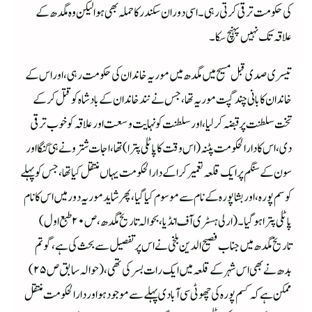
کی حکومت ترقی کرتی رہی ۔اسی دوران سکندر کا حملہ بھی ہوا لیکن وہ مگدھ کے
علاقہ تک نہیں پہنچ سکا ۔
تیسری صدی قبل مسیح میں مگدھ میں موریہ خاندان کی حکومت رہی ،اور اس کے
خاندان کا بانی چند گپت موریہ تھا ،جس نے نند خاندان کے بادشاہ کو قتل کرکے
تخت سلطنت پر قبضہ کرلیا ،اور سلطنت کو نہایت وسعت اور علاقہ کو خوب ترقی
دی ،اس کا دارالحکومت پٹنہ (اس وقت کا پاٹلی پترا ) تھا ،اجات شترو نے ہی گنگا اور
سون کے سنگم پر ایک قلعہ تعمیر کراکے دارالحکومت یہاں منتقل کیا تھا ،جس کو پہلے
کوسم پورہ ،اور بشاپورہ کے نام سے موسوم کیا گیا ،پھر شاید موریہ دور میں اس کا نام
پاٹلی پترا ہوگیا ۔(ارلی ہسٹری آف انڈیا ،بحوالہ تاریخ مگدھ ،ص ۲۰ طبع اول)
تاریخ مگدھ میں جناب فصیح الدین بلخی نے اس پر تفصیل سے بحث کی ہے ،گوتم
بدھ نے بھی اس شہر کے قلعہ میں ایک رات بسر کی تھی ،(حوالہ سابق ص ۲۵)
ممکن ہے کہ کسم پورہ کی چھوٹی سی آبادی پہلے سے موجودہو اور دارالحکومت منتقل