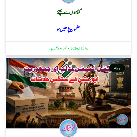
گناہوں سے بچئے
مضمون پڑھیں »
جولائی 11, 2026
کوئی تبصرہ نہیں ہے۔
سیاسیات