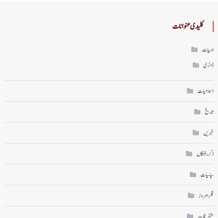
کلیدی عنوانات
ادبیات
ڈائری
اسلامیات
تاریخ
خبریں
ذکر رفتگاں
سیاسیات
فکر امروز
متفرقات