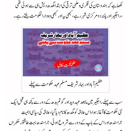
لکھا ہے کہ ہندوستان کی فکری وعلمی ترقی کی ابتدا مگدھ دیش ہی سے ہوئی تھی
،راجگیر اور پٹنہ دومرکزی شہر رہے ،کبھی یہ اور کبھی وہ دارالحکومت بنتے رہے ۔
عظیم آباد اور بہارشریف مسلم عہد حکومت سے پہلے
سب سے پہلے راجگیر میں ما بعد عہد وید اور گوتم بدھ کے دور سے کچھ ہی قبل ایک
نئی حکومت کا آغاز ہوا ،اس علاقہ کو مگدھ کا نام دیا گیا ،علاقہ کی سیاسی اہمیت
جراسندھ اور اس کے باپ کے دور سے شروع ہوئی ،جراسندھ بہت طاقتورحکمراں