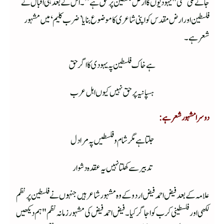
جانے لگی تھی "یہودیوں کا ارض فلسطین پر حق ہے”۔اس کے بعد ہی اقبال نے
فلسطین اور ارض مقدس کو اپنی شاعری کا موضوع بنایا’ضرب کلیم‘ میں مشہور
شعر ہے۔
ہے خاک فلسطین پہ یہودی کا اگر حق
ہسپانیہ پر حق نہیں کیوں اہل عرب
دوسرا مشہور شعر ہے:
جلتا ہے مگر شام و فلسطیں پہ مرا دل
تدبیر سے کھلتا نہیں یہ عقدہ دشوار
علامہ کے بعد فیض احمد فیض اردو کے وہ مشہور شاعر ہیں جنہوں نے فلسطین پر نظم
لکھی اور فلسطینی کرب کو اجاگر کیا ۔فیض احمد فیض کی مشہورزمانہ نظم "ہم دیکھیں