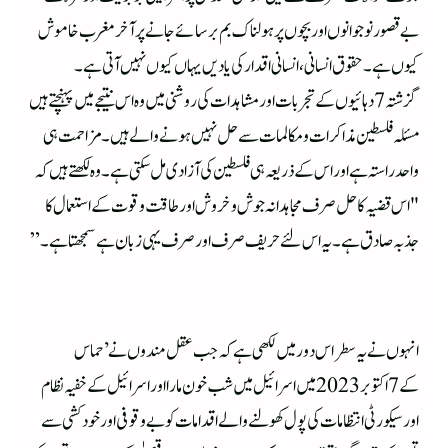
بے قصور نوجوانوں اور بچوں پر ہولناک بم برسائے جانے پر آخر مغرب خاموش
کیوں ہے۔ حقوق انسانی، انسانی اقدار کی یادیں یہاں کیوں نہیں آتی ہے۔
گزشتہ 7دہائیوں کے تجربات اور مشاہدات کی روشنی میں وہ اس نتیجے میں پہنچتے ہیں
مسئلہ فلسطین مذاکرات و مکالمات سے حل نہیں ہونے والے ہیں ۔مزاحمت ہی
واحد راستہ ہے اور اس کے ذریعہ ہی فلسطین کی آزادی مل سکتی ہے۔وہ لکھتے ہیں کہ
"اس قضیہ کا حل صرف مجاہدانہ جوش و خروش اور طاقت و قوت کے استعمال کا
جذبہ صادق ہے۔یہ اس لئے حریف صرف اور صرف یہی ز بان ہے سمجھتا ہے۔”
انہوں نے یہ سطر اس دور میں لکھی ہے کہ جب عقل مندوں نے ’ حماس
کے 7اکتوبر 2023میں اسرائیل میں شب خون مارا اور اسرائیل کے خفیہ نظام
اور سیکورٹی انتظامات کی پول کھولنے والے اقدامات کو بے وقوفی اور خودکشی سے