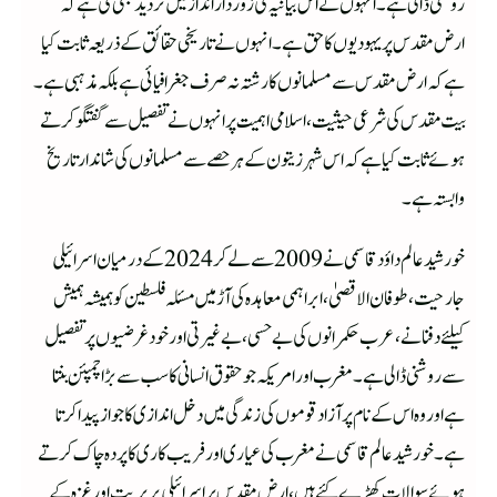
روشنی ڈالی ہے۔انہوں نے اس بیانیہ کی زور دار انداز میں تردید بھی کی ہے کہ
ارض مقدس پر یہودیوں کا حق ہے۔ انہوں نے تاریخی حقائق کے ذریعہ ثابت کیا
ہے کہ ارض مقدس سے مسلمانوں کا رشتہ نہ صرف جغرافیائی ہے بلکہ مذہبی ہے۔
بیت مقدس کی شرعی حیثیت ، اسلامی اہمیت پر انہوں نے تفصیل سے گفتگو کرتے
ہوئے ثابت کیا ہے کہ اس شہر زیتون کے ہرحصے سے مسلمانوں کی شاندار تاریخ
وابستہ ہے۔
خورشید عالم داؤد قاسمی نے 2009سے لے کر 2024کے درمیان اسرائیلی
جارحیت ، طوفان الاقصیٰ ، ابراہمی معاہدہ کی آڑمیں مسئلہ فلسطین کو ہمیشہ ہمیش
کیلئے دفنانے ، عرب حکمرانوں کی بے حسی ، بے غیرتی اور خود غرضیوں پر تفصیل
سے روشنی ڈالی ہے۔مغرب اور امریکہ جوحقوق انسانی کا سب سے بڑا چمپئن بنتا
ہے اور وہ اس کے نام پر آزاد قوموں کی زندگی میں دخل اندازی کا جواز پیدا کرتا
ہے۔خورشید عالم قاسمی نے مغرب کی عیاری اور فریب کاری کا پردہ چاک کرتے
ہوئے سوالات کھڑے کئےہیں، ارض مقدس پر اسرائیلی بربریت اور غزہ کے