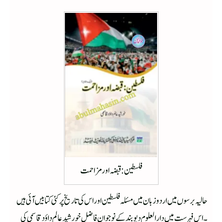
فلسطین : قبضہ اور مزاحمت
حالیہ برسوں میں اردو زبان میں مسئلہ فلسطین اور اس کی تاریخ پر کئی کتابیں آئی ہیں
۔اس فہرست میں دارالعلوم دیوبند کے نوجوان فاضل خورشید عالم داؤدقاسمی کی