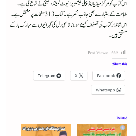
اس کتاب کو مرکز میڈیا اینڈ پبلی کیشنز پرائیوٹ لمیٹڈ، ممبئی نے شائع کی ہے۔
طباعت کے اعتبار سے بھی جاذب نظرہے۔ کتاب 313 صفحات پر مشتمل ہے۔
اس شاندار کتاب کی تصنیف کیلئے مولانا قاسمی دل کی گہرائیوں سے مبارک باد کے
مستحق ہیں۔
Post Views:
669
Share this:
Telegram
X
Facebook
WhatsApp
Related