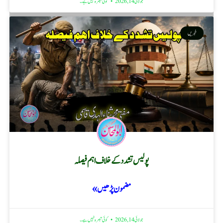
جولائی 14, 2026
کوئی تبصرہ نہیں ہے۔
خبریں
پولیس تشدد کے خلاف اہم فیصلہ
مضمون پڑھیں »
جولائی 14, 2026
کوئی تبصرہ نہیں ہے۔