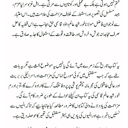
ختم نہیں ہوتی ہے بلکہ بے عملی اور کوتاہیوں سے مرتی ہے۔اہل غزہ سراپا عزم،
جہد مسلسل کی تصویر اور استعمار کے خلاف مزاحمت کی علامت ہیں۔اس اعتبار
سے نوجوان فاضل مولانا خورشید عالم داؤد قاسمی حق بجانب ہے اس قضیہ کا حل
صرف مجاہدانہ جوش و خروش اور طاقت و قوت کے استعمال کا جذبہ صادق ہے۔
یہ کتاب تاریخ کے زمرے میں آئے گی یا نہیں یہ موضوع بحث ہے مگر یہ بات
طے ہے کہ جب مستقبل میں کوئی مورخ حماس کی مزاحمت اور اسرائیلی بربریت
اور عالمی طاقتوں کی مجرمانہ چشم پوشی پر پروفائلنگ کرنے کا ارادہ کرے گا، تو برادرم
خورشید عالم قاسمی کی یہ کتاب ان کیلئے حوالے کے طور پر ضرور کام آئے گی۔
مزاحمت کی یاد دلانے والی کتابوں کا ضرور مطالعہ کیا جانا چاہیے کہ تاکہ المیوں سے
نسلیں باخبر رہے اور المیوں کی یادیں ہی بہتر مستقبل کی تعمیر کا حوصلہ دیتی ہے۔