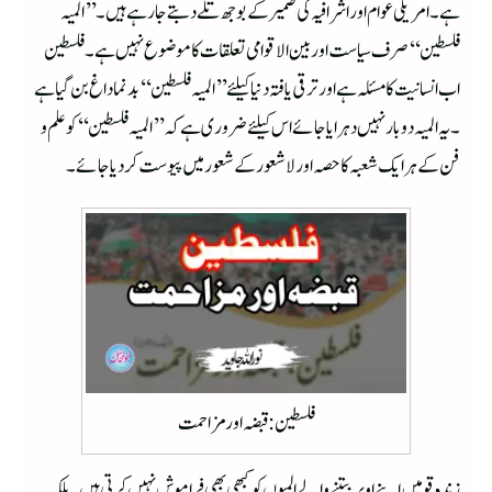
ہے۔امریکی عوام اور اشرافیہ کی ضمیر کے بوجھ تلے دبتے جارہے ہیں ۔’’المیہ
فلسطین‘‘ صرف سیاست اور بین الاقوامی تعلقات کا موضوع نہیں ہے۔فلسطین
اب انسانیت کا مسئلہ ہے اور ترقی یافتہ دنیا کیلئے’’ المیہ فلسطین ‘‘بدنما داغ بن گیا ہے
۔یہ المیہ دوبار نہیں دہرایا جائے اس کیلئے ضروری ہے کہ ’’المیہ فلسطین‘‘ کو علم و
فن کے ہرایک شعبہ کا حصہ اور لاشعور کے شعور میں پیوست کردیا جائے۔
فلسطین : قبضہ اور مزاحمت
زندہ قومیں اپنے اوپر بیتنے والے المیوں کو کبھی بھی فراموش نہیں کرتی ہیں ۔بلکہ