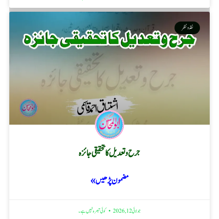
نقد ونظر
جرح و تعدیل کا تحقیقی جائزہ
مضمون پڑھیں »
جولائی 12, 2026
کوئی تبصرہ نہیں ہے۔