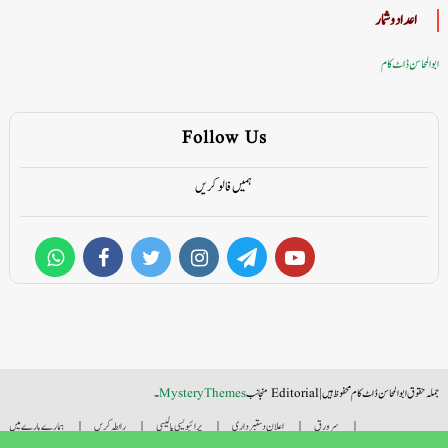
اعداد وشمار
ابوالمحاسن ڈاٹ کام
Follow Us
ہمیں فالو کریں
جملہ حقوق ابوالمحاسن ڈاٹ کام محفوظ ہیں
|
Editorial منجانب
MysteryThemes
۔
سر ورق
اعلان دستبرداری
پرائیویسی پالیسی
رابطہ کریں
ہمارے بارے میں