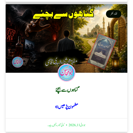
نقد ونظر
گناہوں سے بچئے
مضمون پڑھیں »
جولائی 11, 2026
کوئی تبصرہ نہیں ہے۔