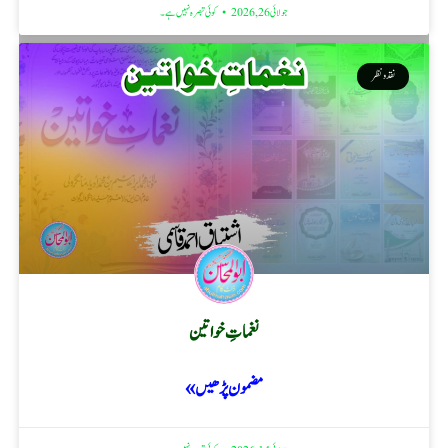
جولائی 26, 2026
کوئی تبصرہ نہیں ہے۔
نقد ونظر
نغماتِ خواتین
مضمون پڑھیں »