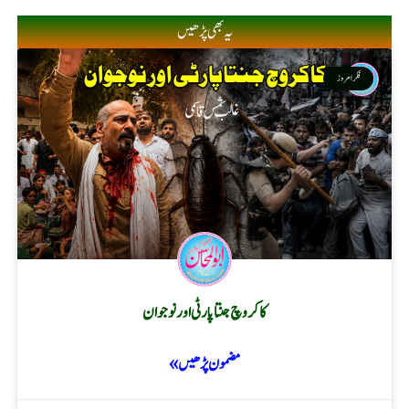
یہ بھی پڑھیں
فکر امروز
کاکروچ جنتا پارٹی اور نوجوان
مضمون پڑھیں »