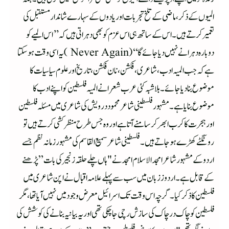
المیوں کے ذکر ، ماضی کے تلخ تجربات اور یادوں کے سہارے شاندار مستقبل کی
تعمیر کرتے ہیں ۔اس کے ساتھ ہی اس عز م کو بھی دہراتی ہیں کہ ’’اس المیے کو
دوبارہ دہرانے نہیں دیا جائے گا‘‘ (Never Again )یہ اسی وقت ہوسکتا
ہے کہ جب المیہ ادب ، شاعری، فکشن ، نان فکشن ، تاریخ اور علوم سیاسیات کا
موضوع بنادیا جائے۔بلاشبہ کئی عرب شعرا نے المیہ فلسطین کواپنے ادب کا
موضوع بنایا ہے۔مشہور فلسطینی شاعر محموددرویش کی شاعری میں مسئلہ فلسطین
اور ہجرت کا کرب ابھر کر سامنے آتا ہے اور وہ جس طرح منظر کشی کرتے ہیں تو
رونگٹے کھڑے ہوجاتے ہیں ۔فلسطینی شاعر سمیع القاسم کی مشہور زمانہ نظم جسے
اردو کے مشہور شاعر امجد الاسلام امجد نے "ہاں چلے حلقہ زنجیر کی بات” پڑھنے
کے قابل ہے۔اردو ززبان میں سب سے پہلے علامہ اقبال نے اپن شاعری میں
فلسطین کا ذکر کیا۔گرچہ اس وقت تک اسرائیل معرض وجود میں نہیں آیا تھا، مگر
فلسطین کو چاک در چاک کی سازش رچی جاچکی تھی اور یہ بیانیہ بنانے کی کوشش کی