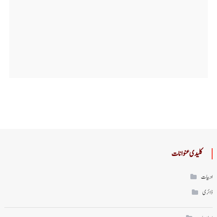
کلیدی عنوانات
ادبیات
ڈائری