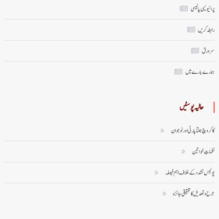
پرائیویسی پالیسی
رابطہ کریں
سر ورق
ہمارے بارے میں
حالیہ پوسٹیں
کاکروچ جنتا پارٹی اور نوجوان
نغماتِ خواتین
پولیس تشدد کے خلاف اہم فیصلہ
جرح و تعدیل کا تحقیقی جائزہ