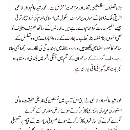
تازہ تصنیف "فلسطین : قبضہ اور مزاحمت” شامل ہے ۔خورشید عالم داؤد قاسمی
افریقی ملک زامبیا کے مون ریز ٹرسٹ اسکول میں اسلامی علوم کی ترویح و ترقی
جیسے عظیم خدمات کو انجام دے رہے ہیں۔ تدریس کے ساتھ تصنیف و تالیف کو
بھی انہوں اپنا مشغلہ بنارکھا ہے۔بھارت کے اردو اخبارات میں وہ تسلسل کے
ساتھ کالم اور مضامین لکھتے ہیں اور اردو حلقے میں پسندیدگی کی نگاہ سے دیکھا بھی جاتا
ہے۔وقت گزرنے کے ساتھ ان کے قلم میں پختگی ، فکرمیں بلندی اور مشاہدہ و
تجربات میں گہرائی آتی جارہی ہے۔
خورشید عالم داؤد قاسمی نے اپنی اس کتاب میں فلسطین کی تاریخی حقیقت ، عالمی
استعمار کی عیاری و مکاری کا ذکر کرتے ہوئے ارض مقدس کے ٹکرے
ٹکرےکرنے کی سازشوں کاذکر کرتے ہوئےصہیونی ریاست کے قیام پر تفصیلی