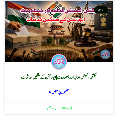
سیاسیات
الیکشن، کمیشن عدلیہ اور جمہوریت | اپوزیشن کے سنگین خدشات
مضمون پڑھیں »
جولائی 8, 2026
کوئی تبصرہ نہیں ہے۔