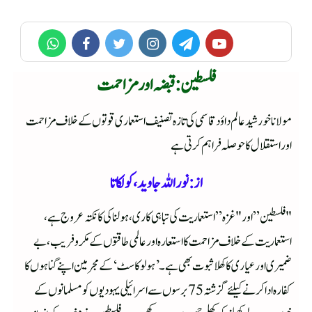
فلسطین : قبضہ اور مزاحمت
مولانا خورشید عالم داؤد قاسمی کی تازہ تصنیف استعماری قوتوں کے خلاف مزاحمت
اور استقلال کا حوصلہ فراہم کرتی ہے
از: نور اللہ جاوید، کولکاتا
"فلسطین” اور "غزہ” استعماریت کی تباہی کاری ، ہولناکی کا نکتہ عروج ہے،
استعماریت کے خلاف مزاحمت کا استعارہ اور عالمی طاقتوں کے مکر وفریب ، بے
ضمیری اور عیاری کا کھلا ثبوت بھی ہے۔’ہولوکاسٹ‘کے مجرمین اپنے گناہوں کا
کفارہ ادا کرنے کیلئے گزشتہ 75برسوں سےاسرائیلی یہودیوں کو مسلمانوں کے