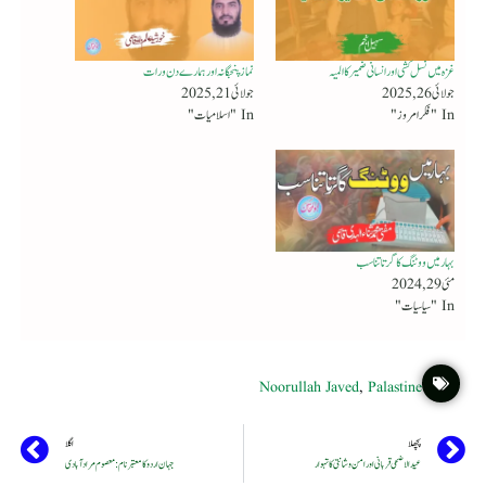
غزہ میں نسل کشی اور انسانی ضمیر کا المیہ
نماز پنجگانہ اور ہمارے دن ورات
جولائی 26, 2025
جولائی 21, 2025
In "فکر امروز"
In "اسلامیات"
بہار میں ووٹنگ کا گرتا تناسب
مئی 29, 2024
In "سیاسیات"
Noorullah Javed
,
Palastine
پچھلا
اگلا
عیدالاضحی قربانی اور امن وشانتی کا تہوار
جہان اردو کا معتبر نام : معصوم مرادآبادی