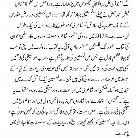
گے” جو آج کل ہر انقلابی مجلسوس میں پڑھا جاتا ہے۔ دراصل اس نظم کا عنوان
فیض احمد فیض نے پہلے "فلسطینی جہاد” رکھا تھا۔اردو میں فلسطین اور ارض مقدس
کے خلاف مغرب کی سازش کو شاعری کا موضوع بنانے والوں کی ایک طویل
فہرست ہے۔2024میں اردو کی مشہور شاعرہ ، مصنفہ اور ناول نگار سلمی اعوان
کی کتاب "لہورنگ فلسطین” منظر عام پر آئی ۔یہ کتاب اُردو اَدب میں اپنی نوعیت
کا پہلا عظیم ناول ہے جس میں فلسطین کی تاریخ بھی ہے، عرب موسیقی کی دُھنیں
بھی ہیں، محبت کی داستانیں بھی اور وہ سازشیں بھی جو یہودی ریاست کے قیام کے
سلسلے میں عرصۂ دراز سے ہوتی آئی ہیں جن سے فلسطین ایک آتش کدے میں
تبدیل ہو گیا ۔ فکشن اور شاعری میں مزاحمت اور بلند آہنگی کے باوجود حقیقت یہ
ہے کہ تلخیص، استعارے اورا شاروں میں زیادہ باتیں ہوتی ہیں اور موضوع میں
تشنگی باقی رہ جاتی ہے ۔معروضیت ، حقائق پر دلائل اور جانچ و پرکھ نہیں ہوتی ہے؛
اس لئے المیہ فلسطین کو سمجھنے کیلئے تاریخ اور سیاسیات کے موضوعات کا سہارا لینا ہی
پڑتا ہے۔