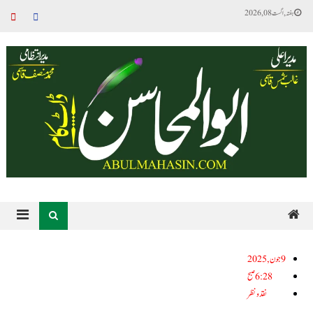
ہفتہ, اگست 08, 2026
9جون, 2025
6:28 صبح
نقد ونظر