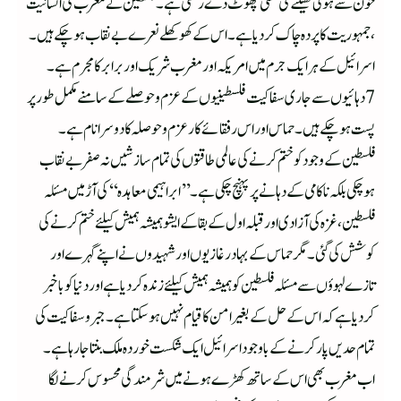
خون سے ہولی کھیلنے کی کھلی چھوٹ دے رکھی ہے۔فلسطین نے مغرب کی انسانیت
، جمہوریت کا پردہ چاک کردیا ہے۔اس کے کھوکھلے نعرے بے نقاب ہوچکے ہیں۔
اسرائیل کے ہرایک جرم میں امریکہ اور مغرب شریک اور برابر کا مجرم ہے۔
7دہائیوں سے جاری سفاکیت فلسطینیوں کے عزم و حوصلے کے سامنے مکمل طور پر
پست ہوچکے ہیں ۔حماس اور اس رفقائے کار عز م و حوصلہ کا دوسرا نام ہے۔
فلسطین کے وجود کو ختم کرنے کی عالمی طاقتوں کی تمام سازشیں نہ صفر بے نقاب
ہوچکی بلکہ ناکامی کے دہانے پر پہنچ چکی ہے۔’’ابراہیمی معاہدہ‘‘ کی آڑ میں مسئلہ
فلسطین ، غزہ کی آزادی اور قبلہ اول کے بقا کے ایشو ہمیشہ ہمیش کیلئے ختم کرنے کی
کوشش کی گئی ۔مگر حماس کے بہادر غازیوں او ر شہیدوں نے اپنے گہرے اور
تازے لہوؤں سے مسئلہ فلسطین کو ہمیشہ ہمیش کیلئے زندہ کردیا ہے اوردنیا کوباخبر
کردیا ہے کہ اس کے حل کے بغیر امن کا قیام نہیں ہوسکتا ہے۔جبر و سفاکیت کی
تمام حدیں پار کرنے کے باوجود اسرائیل ایک شکست خوردہ ملک بنتا جارہا ہے۔
اب مغرب بھی اس کے ساتھ کھڑے ہونے میں شرمندگی محسوس کرنے لگا