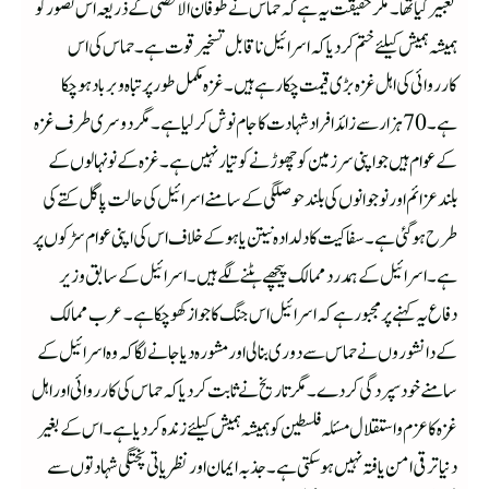
تعبیر کیا تھا ۔مگر حقیقت یہ ہے کہ حماس نے طوفان الاقصی ٰ کے ذریعہ اس تصور کو
ہمیشہ ہمیش کیلئے ختم کردیاکہ اسرائیل ناقابل تسخیر قوت ہے۔حماس کی اس
کارروائی کی اہل غزہ بڑی قیمت چکارہے ہیں ۔غزہ مکمل طور پر تباہ و برباد ہوچکا
ہے۔70ہزار سے زائد افراد شہادت کا جام نوش کرلیا ہے۔مگر دوسری طرف غزہ
کے عوام ہیں جو اپنی سرزمین کو چھوڑنے کو تیار نہیں ہے۔غزہ کے نونہالوں کے
بلندعزائم اور نوجوانوں کی بلند حوصلگی کے سامنے اسرائیل کی حالت پاگل کتے کی
طرح ہوگئی ہے۔سفاکیت کا دلدادہ نیتن یاہوکے خلاف اس کی اپنی عوام سڑکوں پر
ہے۔اسرائیل کے ہمدرد ممالک پیچھے ہٹنے لگے ہیں ۔اسرائیل کے سابق وزیر
دفاع یہ کہنے پر مجبور ہے کہ اسرائیل اس جنگ کا جواز کھوچکا ہے۔عرب ممالک
کے دانشوروں نے حماس سے دوری بنالی اور مشورہ دیا جانے لگا کہ وہ اسرائیل کے
سامنے خودسپردگی کردے ۔مگر تاریخ نے ثابت کردیا کہ حماس کی کارروائی اور اہل
غزہ کا عزم و استقلال مسئلہ فلسطین کو ہمیشہ ہمیش کیلئے زندہ کردیا ہے۔اس کے بغیر
دنیا ترقی امن یافتہ نہیں ہوسکتی ہے۔جذبہ ایمان اور نظریاتی پختگی شہادتوں سے