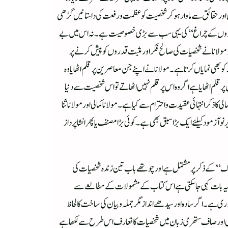
 اور حقائق سے ماوار ہوکر شخصیت کو عظمت و رفعت کی داستانیں گڑھی
’’یادو ں کے چراغ ‘‘ کی یہی سب سے بڑی خصوصیت ہے۔نہ اس میں بے
کہ مولانا نے شخصیات کی صالح فکر اور مثبت قدروں کو پیش کرنے پر
 بھی نمایاں کرتا ہے۔ مولانا نے اپنے جن معاصرین پر قلم اٹھایا وہ
 قلم اٹھایا ہے اگر وہ اس پر قلم نہیں اٹھاتے تواس شخصیت سے دنیا
ذکر انتہائی عقیدت و احترام سے کیا ہے۔ مولانا کمالی اور مولانا ثنا
آزمود کیلئے ایک بڑا سبق بھی ہے۔ کوئی بڑا مصنف یا پھر انشاپرداز
 لوگ‘‘ کے ذکر پر مشتمل ہےاور چوتھے باب تین زندہ شخصیات کی
یر یہ بات کہی جاسکتی ہے اس کتاب کے مشمولات کے مطالعے سے
ری ہے۔اگرسادہ اور سیدھےانداز مگر جملہ و بیان کی ساخت کا لحاظ
 سلیس اور صاف ستھری زبان میں شخصیات کا تعارف اس طرح سے لکھاہے