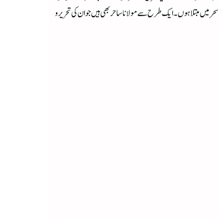
 سحر میں مبتلا ہوں۔ایک طرح سے مولانا ساحر بھی ہیں جو ان کی تحریر و