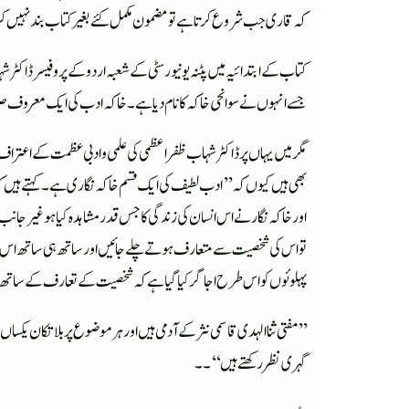
کہ قاری جب شروع کرتا ہے تو مضمون مکمل کئے بغیر کتاب بند نہیں ک
کتاب کے ابتدائیہ میں پٹنہ یونیورسٹی کے شعبہ اردو کے پروفیسر ڈاکٹ
جسے انہوں نے سوانحی خاکہ کا نام دیا ہے۔خاکہ ادب کی ایک معروف صن
مگر میں یہاں پر ڈاکٹر شہاب ظفر اعظمی کی علمی و ادبی عظمت کےاعتر
بھی ہیں کیوں کہ ’’ادب لطیف کی ایک قسم خاکہ نگاری ہے ۔کہتے ہیں 
اورخاکہ نگار نے اس انسان کی زندگی کا جس قدر مشاہدہ کیا ہو غیر 
تو اس کی شخصیت سے متعارف ہوتے چلے جائیں اور ساتھ ہی ساتھ اس ش
پہلوئوں کو اس طرح اجاگر کیا گیا ہے کہ شخصیت کے تعارف کے ساتھ سات
’’ مفتی ثنا الہدی قاسمی نثرکے آدمی ہیں اور ہرموضوع پر بلاتکان ی
گہری نظر رکھتے ہیں‘‘ ۔۔