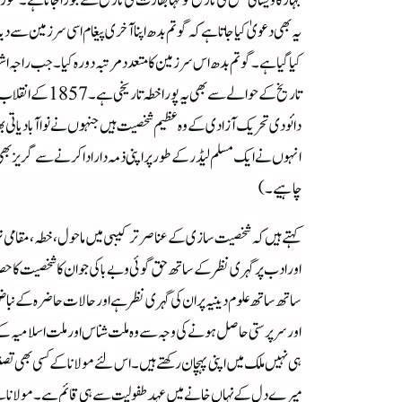
یہ بھی دعویٰ کیا جاتا ہے کہ گوتم بدھ اپنا آخری پیغام اسی سرزمین س
کیا گیا ہے۔گوتم بدھ اس سرزمین کا متعدد مرتبہ دور ہ کیا ۔ جب راجہ اش
تاریخ کے حوالے
دائودی تحریک آزادی کے وہ عظیم شخصیت ہیں جنہوں نے نواآبادیاتی بھا
انہوں نے ایک مسلم لیڈر کے طور پر اپنی ذمہ دارادا کرنے سے گریز بھی 
چاہیے۔)
کہتے ہیں کہ شخصیت سازی کے عناصر ترکیبی میں ماحول ، خطہ ، مقامی ت
اور ادب پر گہری نظر کے ساتھ حق گو ئی و بےباکی جو ان کا شخصیت کا حصہ
ساتھ ساتھ علوم دینیہ پر ان کی گہری نظر ہے اور حالات حاضرہ کے ن
اور سرپرستی حاصل ہونے کی وجہ سے وہ ملت شناس اور ملت اسلامیہ کے 
ہی نہیں ملک میں اپنی پہچان رکھتے ہیں ۔اس لئے مولانا کے کسی بھی تصنیف
میرے دل کے نہاں خانے میں عہد طفولیت سے ہی قائم ہے ۔مولانا سے می