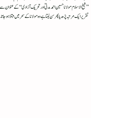
’’شیخ الاسلام مولانا حسین احمد مدنی ؒ اور تحریک آزادی‘‘ کے عنوان س
تقریر ایک مرتبہ پڑھ یا پھر سن لیتا ہے وہ مولانا کے سحرمیں مبتلا ہوجاتا