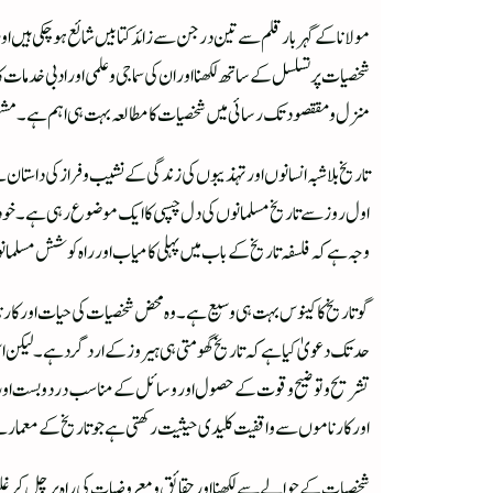
مولانا کے گہر بار قلم سے تین درجن سے زائد کتابیں شائع ہوچکی ہیں او
شخصیات پر تسلسل کے ساتھ لکھنا اور ان کی سماجی و علمی اور ادبی خدمات 
منزل و مققصود تک رسائی میں شخصیات کا مطالعہ بہت ہی اہم ہے۔مشہور ا
تاریخ بلاشبہ انسانوں اور تہذیبوں کی زندگی کے نشیب و فراز کی داست
اول روز سے تاریخ مسلمانوں کی دل چسپی کا ایک موضوع رہی ہے۔خود قرا
وجہ ہے کہ فلسفہ تاریخ کے باب میں پہلی کامیاب اور راہ کوشش مسلم
گو تاریخ کا کینوس بہت ہی وسیع ہے ۔وہ محض شخصیات کی حیات اور کارنام
حدتک دعویٰ کیا ہے کہ تاریخ گھومتی ہی ہیروز کے اردگرد ہے۔لیکن اس 
تشریح و توضیح و قوت کے حصول اور وسائل کے مناسب درد و بست اور ترق
اور کارناموں سے واقفیت کلیدی حیثیت رکھتی ہے جو تاریخ کے معمار 
شخصیات کے حوالے سے لکھنااورحقائق و معروضیات کی راہ پر چل کر غلو 