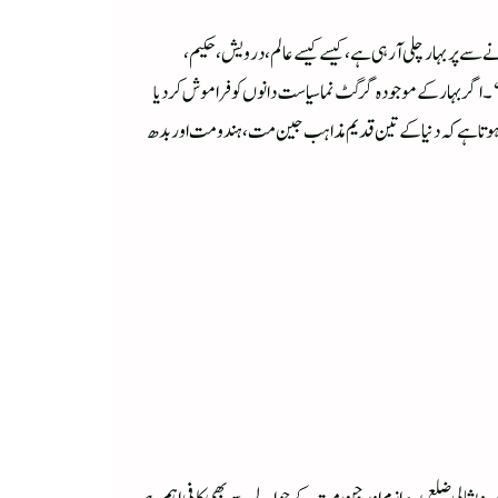
ے سے پر بہار چلی آرہی ہے، کیسے کیسے عالم ، درویش، حکیم،
‘۔ اگر بہار کے موجودہ گرگٹ نما سیاست دانوں کو فراموش کردیا
 معلوم ہوتا ہے کہ دنیا کے تین قدیم مذاہب جین مت، ہندو مت اور بدھ