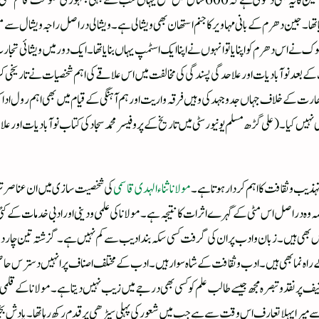
بہار کا ویشالی ضلع کی تاریخ کومہابھارت کی تاریخ سے جوڑا جاتا ہے۔مورخین کایہ بھی دعویٰ ہے کہ 600
ے دیا تھا۔جین دھرم کے بانی مہاویر کا جنم استھان بھی ویشالی ہے۔ویشالی دراصل راجہ ویشال س
وک نے اس دھرم کو اپنا یا تو انہوں نے اپنا ایک اسٹمپ یہاں بنایا تھا۔ایک دور میں ویشائی تج
 سےبھی یہ پورا خطہ تاریخی ہے۔1857 کے انقلاب کے بعد نوآبادیات اور علاحدگی پسندگی کی مخالفت میں اس علاقے کی اہم شخ
رت کے خلاف جہاں جدو جہد کی وہیں فرقہ واریت اورہم آہنگی کے قیام میں بھی اہم رول ادا کیا 
نہیں کیا۔(علی گڑھ مسلم یونیورسٹی میں تاریخ کے پروفیسر محمد سجاد کی کتاب نوآبادیات اور ع
ہذیب و ثقافت کا اہم کردار ہوتا ہے۔
مولانا ثناء الہدی قاسمی
کی شخصیت سازی میں ان عناصر تراک
 وہ دراصل اس مٹی کے گہرے اثرات کا نتیجہ ہے۔ مولانا کی علمی و دینی اور ادبی خدمات کے کئی 
باض بھی ہیں ۔زبان و ادب پر ان کی گرفت کسی سکہ بند ادیب سے کم نہیں ہے۔گزشتہ تین چار
راہ نما بھی ہیں ۔ادب و ثقافت کے شاہ سوار ہیں ۔ ادب کے مختلف اصناف پر انہیں دسترس حا
 پر نقد و تبصرہ مجھ جیسے طالب علم کو کسی بھی درجے میں زیب نہیں دیتا ہے۔ مولانا کے قلمی سفر
را پہلا تعارف اس وقت سے ہے جب میں شعور کی پہلی سیڑھی پر قدم رکھ رہا تھا۔یادش بخیر ما