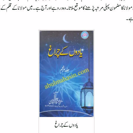
ےمولانا کا مضمون پہلی مرتبہ پڑھنے کا موقع ملاتا۔وہ درو ہے اور آج ہے ۔میں مولانا کے قلم کے
 ہے۔
یادوں کے چراغ