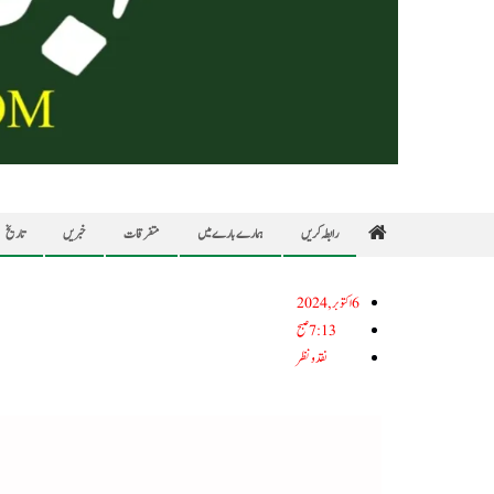
رابطہ کریں
ہمارے بارے میں
متفرقات
خبریں
تاریخ
6اکتوبر, 2024
7:13 صبح
نقد ونظر