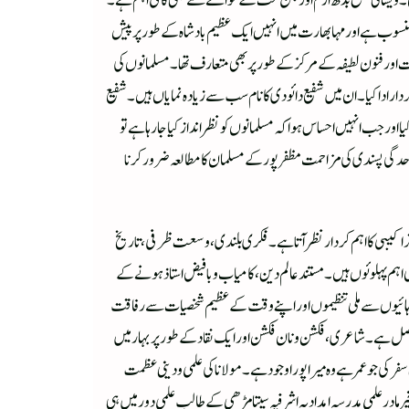
سال قبل مسیح یہاں سب سے پہلی جمہوری حکومت قائم تھی ۔ ویشالی ضلع بدھ ازم اورجن مت کے حوالے سے بھی کافی اہم ہے۔
ے منسوب ہے اور مہابھارت میں انہیں ایک عظیم بادشاہ کے طور پر پیش
ارت اور فنون لطیفہ کے مرکز کے طور پر بھی متعارف تھا۔مسلمانوں کی
صیات نے تاریخی کردار ادا کیا ۔ان میں شفیع دائودی کا نام سب سے زیادہ نمایاں ہیں۔شفیع
اور جب انہیں احساس ہوا کہ مسلمانوں کو نظرانداز کیا جارہا ہے تو
لاحدگی پسندی کی مزاحمت مظفر پور کے مسلمان کا مطالعہ ضرور کرنا
یبی کا اہم کردار نظرآتاہے ۔ فکر ی بلندی ، وسعت ظرفی ، تاریخ
اہم پہلوئوں ہیں ۔ مستند عالم دین، کامیا ب و بافیض استاذ ہونے کے
 دہائیوں سے ملی تنظیموں اور اپنے وقت کے عظیم شخصیات سے رفاقت
صل ہے۔شاعری، فکشن و نان فکشن اور ایک نقاد کے طور پر بہار میں
 کی جو عمر ہے وہ میرا پورا وجود ہے۔ مولانا کی علمی و دینی عظمت
در علمی مدرسہ امدادیہ اشرفیہ سیتامڑھی کے طالب علمی دور میں ہی