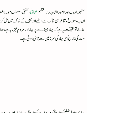
مشہور ادیب اور نامور انشاء پرداز، عظیم
صحافی
، محقق، مصنف مولانا عبد 
ادیب،مورخ ، شاعر اسی خاک سے اٹھے اور یہیں کے خاک میں مل کر رہ گئ
جائے تو حقیقت یہ ہے کہ بہار ہمیشہ سے پر بہار اور مر دم خیز رہاہے، علما
مت کی تاریخ اسی بہار کی سرزمین سے جڑی ہوئی ہے۔