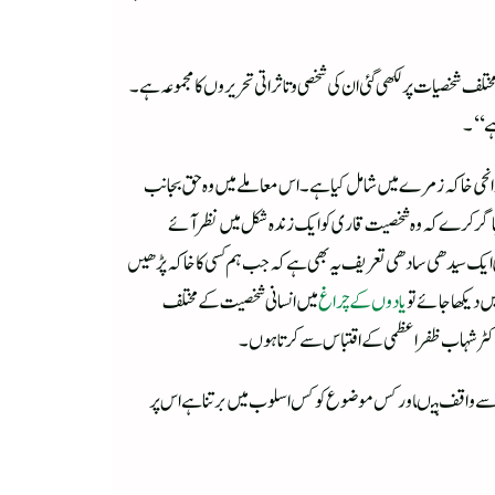
ختلف شخصیات پر لکھی گئی ان کی شخصی و تاثراتی تحریروں کا مجموعہ ہے۔
ہے‘‘۔
سوانحی خاکہ زمرے میں شامل کیا ہے ۔اس معاملے میں وہ حق بجانب
اجاگر کرے کہ وہ شخصیت قاری کو ایک زندہ شکل میں نظرآئے
ری ایک سیدھی سادھی تعریف یہ بھی ہے کہ جب ہم کسی کا خاکہ پڑھیں
 دیکھا جائے تو
یادوں کے چراغ
میں انسانی شخصیت کے مختلف
ڈاکٹر شہاب ظفر اعظمی کے اقتباس سے کرتا ہوں۔
کیوں سے واقف ہیںاور کس موضوع کو کس اسلوب میں برتنا ہے اس پر