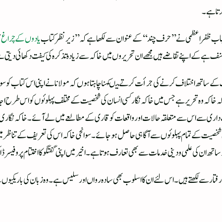
رتا ہے۔
ر شہاب ظفر اعظمی نے ’’حرف چند‘‘ کے عنوان سے لکھا ہے کہ ’’زیر نظر کتاب
یادوں کے چراغ
م
ف ہے کے اپنے تقاضے ہیں مجھے ان تحریروں میں خاکہ سے زیادہ تذکرہ کی کیفت دکھائی دیتی 
اف کے ساتھ اختلاف کرنے کی جرأت کرتے میںکہنا چاہتا ہوں کہ مولانا نے اپنی اس کتاب کو 
کہ خاکہ وہ تحریر ہے جس میں خاکہ نگار کسی انسان کی شخصیت کے مختلف پہلوئوں کو اس طرح 
جانب داری سے اس سے متعلقہ حالات اور واقعات کو قاری کے مطالعے میں لے آئے ۔خاکہ نگا
خصیت کے تمام پہلوئوں سے آگاہی حاصل ہوجائے۔ سوانحی خاکہ اس کی تعریف کے تناظر میں
ھ ان کی علمی و دینی خدمات سے بھی تعارف ہوتا ہے۔اخیر میں اپنی گفتگو کا اختتام پروفیسر 
کساں رفتار سے لکھتے ہیں ۔اس لئے ان کا اسلوب بھی سادہ رواں اور سلیس ہے۔وہ زبان کی باری