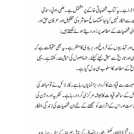
جر ا ہے۔یہ کتاب شخصیاتی خاکے پر مشتمل ہے۔علمی ، ادبی ، سماجی
ت سے انکار نہیں کیا جاسکتا صالح معاشرہ کی تشکیل اور عرفان حق اور
ی شخصیات کے مطالعہ پر زور دیتے ہوئے لکھتے ہیں :
ال اور تہذیبوں کے فروغ اور بربادی کا منظر ہے۔یہ بھی حقیقت ہے کہ
 اور تاریخ سے سبق لینے کیلئے رہنما اصول کی حیثیت رکھتا ہے۔یہی
یخ کے مطالعہ کا اسلوب ہی بدل گیاہے۔
یت سے قیادت کا کردار بڑا نمایاں رہا ہے۔کار لائل نے تو مبالغہ کی
ئل کے ساتھ قیادت کا ہمیشہ مرکزی کردار رہا ہے ۔نظریہ اور وژن کی
سمت اور اس کے اثرات کو سمجھنے کے لئے ان شخصیات کی زندگی ،افکار
شنی ڈالنا اور مکمل طور پر انصاف کرنا پل صراط کے سفر سے زیادہ