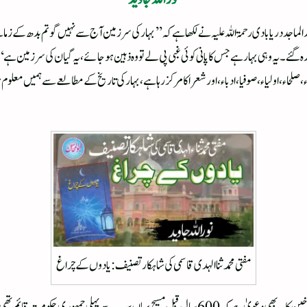
الماجد دریا بادی رحمۃاللہ علیہ نے لکھا ہے کہ’’بہار کی سرزمین آج سے نہیں گوتم بدھ کے زمان
ے۔ یہ وہی بہار ہے جس کا پانی کوئی غبی پی لے تو وہ ذہین ہو جائے ، یہ گیان کی سرزمین ہے‘
ء ، صلحاء ، اولیاء ، صوفیا، ادباء ، اور شعرا کا مرکز رہا ہے، بہار کی تاریخ کے مطالعے سے ہمیں
مفتی محمد ثنا الہدی قاسمی کی شاہکار تصنیف :یادوں کے چراغ