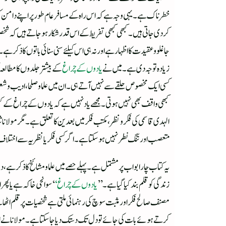
خطرناک ہے۔یہی وجہ ہے کہ اس راہ کے مسافر عام طور پر اپنے دامن کو
کردی جاتی ہیں۔کبھی کبھی تفریط کے اس قدر شکار ہوجاتے ہیں کہ ش
جا غلو و عقیدت کا اظہار ہے اور نہ ہی اس کیلئے سنی سنائی باتوں کا ذ
زیادہ توجہ دی ہے۔میں نے
یادوں کے چراغ
کے بیشتر جلدوں کا مطالعہ 
کسی ایک مخصوص حلقے سے نہیں آتے ہی ۔ان میں علما و صلحا،ادیب و شعرا
کبھی واقف بھی نہیں ہوتی ۔مجھے یاد نہیں ہے کہ یادو ں کے چراغ کے کس جل
الہدی قاسمی کی فکر و نظر، مکتب فکر میں بعدین کا تعلق ہے۔ مگر مولانا
متعصب اورتنگ نطر نہیں ہوسکتاہے۔ اگرکسی فکر یا نظریہ سے اختلاف د
یہ کتاب چار ابواب پر مشتمل ہے ۔پہلے حصے میں علما و مشائخ کا ذکر
زندگی کو قلم بند کیا گیا ہے۔’’
یادوں کے چراغ‘
‘ سوانحی خاکہ ہے یا 
مصنف صالح فکر اور مثبت سوچ کی رہنمائی ملتی ہے شخصیات پر قلم اٹھان
کرتے ہوئے بات کی جائے تو دل تک دستک دیا جاسکتا ہے۔مولانا نے الف