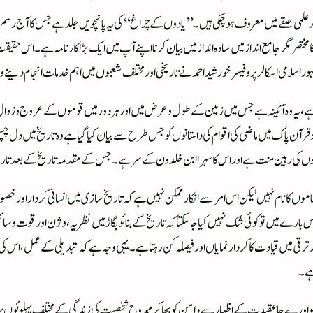
ر علمی حلقے میں معروف ہوچکی ہیں ۔’’یادو ں کے چراغ ‘‘ کی یہ پانچویں جلد ہےجس کا آج رسم ا
کا مختصر مگر جامع انداز میں سادہ انداز میں بیان کرنااپنے آپ میں ایک بڑا کارنامہ ہے۔اس حقیق
سلامی اسکالر پروفیسر خورشید احمد نےتاریخی اور مختلف شعبوں میں اہم خدمات انجام دینے وال
ان ہے، یہ وہ آئینہ ہے جس میں زمین کے طول و عرض میں اور ہردور میں قوموں کے عروج و زو
ٓن پاک میں ماضی کی اقوام کی داستانوں کو جس طرح سے بیان کیا گیا ہے وہ تاریخ میں دل چسپی
انوں کی رہین منت ہے اور اس کا سہرا ابن خلدون کے سر ہے۔جس کے مقدمہ تاریخ کے بعد تار
وں کا نام نہیں لیکن اس امر سے انکار ممکن نہیں ہے کہ تاریخ سازی میں انسانی کردار اور خصوص
بارے میں تو کوئی شک نہیں کیا جاسکتا کہ تاریخ کے بنائو بگاڑ میں نظریہ ،وژن اورقوت و سا
ی میں قیادت کا کردار نمایاں اور فیصلہ کن رہتا ہے۔یہی وجہ ہے کہ تبدیلی کے عمل ،اس کی 
ہے۔
اور بے جا عقیدت کے اظہار سے دامن کو بچاکرممدوح شخصیت کی زندگی کے مختلف پہلوئوں پر رو