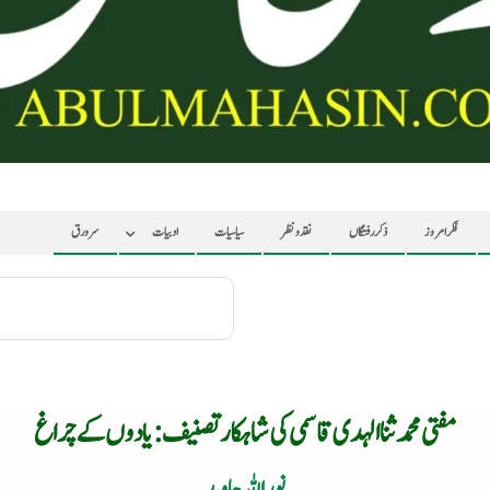
فکر امروز
ذکر رفتگاں
نقد ونظر
سیاسیات
ادبیات
سرورق
مفتی محمد ثنا الہدی قاسمی کی شاہکار تصنیف : یادوں کے چراغ
نور اللہ جاوید