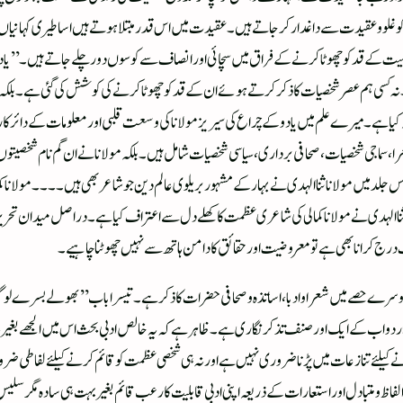
 غلو وعقیدت سے داغدار کرجاتے ہیں ۔ عقیدت میں اس قدر مبتلا ہوتے ہیں اساطیری کہانیا ں
خصیت کے قد کو چھوٹا کرنے کے فراق میں سچائی اور انصاف سے کوسوں دور چلے جاتے ہیں ۔
کر ہے ۔نہ کسی ہم عصر شخصیات کا ذکر کرتے ہوئے ان کے قدکو چھوٹا کرنے کی کوشش کی گئی ہے ۔بل
کیا ہے۔میرے علم میں یادو کے چراع کی سیریز مولانا کی وسعت قلبی اور معلومات کے دائرکار کو
، سماجی شخصیات، صحافی برداری، سیاسی شخصیات شامل ہیں۔بلکہ مولانا نے ان گم نام شخصیتوں پر
د میں مولانا ثنا الہدی نے بہار کے مشہور بریلوی عالم دین جوشاعر بھی ہیں ۔۔۔۔مولانا کمالی کا 
 ثنا الہدی نے مولانا کمالی کی شاعری عظمت کا کھلے دل سے اعتراف کیا ہے۔دراصل میدان تحریر نو
رج کرانا بھی ہے تو معروضیت اور حقائق کا دامن ہاتھ سے نہیں چھوٹنا چاہیے۔
 ہے ، دوسرے حصے میں شعرا و ادبا ،اساتذہ وصحافی حضرات کا ذکر ہے۔تیسرا باب’’بھولے بسرے
پھر اردو اب کے ایک اور صنف تذکرنگاری ہے۔ظاہر ہے کہ یہ خالص ادبی بحث اس میں الجھے بغ
ے کیلئےتنازعات میں پڑنا ضروری نہیں ہے اور نہ ہی شخصی عظمت کو قائم کرنے کیلئے لفاطی ضرو
اظ و متبادل اور استعارات کے ذریعہ اپنی ادبی قابلیت کا رعب قائم بغیر بہت ہی سادہ مگر