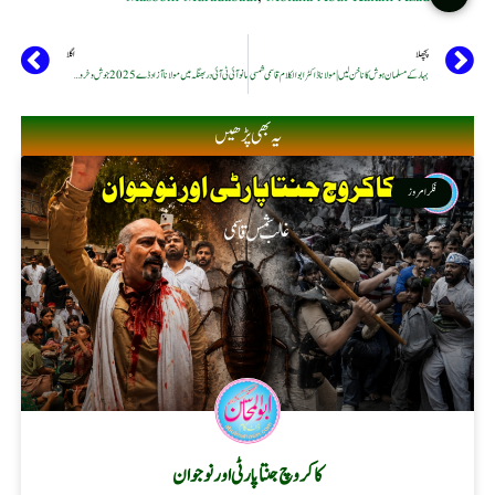
پچھلا
اگلا
بہار کے مسلمان ہوش کا ناخن لیں | مولانا ڈاکٹر ابوالکلام قاسمی شمسی
مانو آئی ٹی آئی دربھنگہ میں مولانا آزاد ڈے 2025 جوش و خروش کے ساتھ منایا گیا
یہ بھی پڑھیں
فکر امروز
کاکروچ جنتا پارٹی اور نوجوان