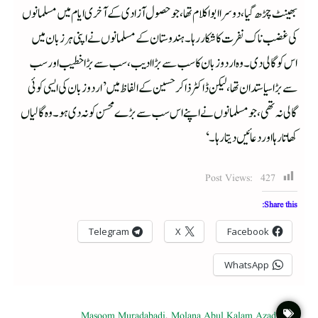
بھینٹ چڑھ گیا، دوسرا ابواکلام تھا، جو حصول آزادی کے آخری ایام میں مسلمانوں
کی غضب ناک نفرت کا شکار رہا۔ ہندوستان کے مسلمانوں نے اپنی ہر زبان میں
اس کو گالی دی۔ وہ اردوزبان کا سب سے بڑا ادیب، سب سے بڑا خطیب اور سب
سے بڑا سیاستدان تھا، لیکن ڈاکٹر ذاکر حسین کے الفاظ میں ’اردو زبان کی ایسی کوئی
گالی نہ تھی، جومسلمانوں نے اپنے اس سب سے بڑے محسن کو نہ دی ہو۔وہ گالیاں
کھاتا رہا اور دعائیں دیتا رہا۔‘
Post Views:
427
Share this:
Telegram
X
Facebook
WhatsApp
Masoom Muradabadi
,
Molana Abul Kalam Azad