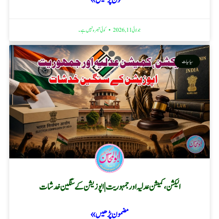
مضمون پڑھیں »
جولائی 11, 2026
کوئی تبصرہ نہیں ہے۔
سیاسیات
الیکشن، کمیشن عدلیہ اور جمہوریت | اپوزیشن کے سنگین خدشات
مضمون پڑھیں »