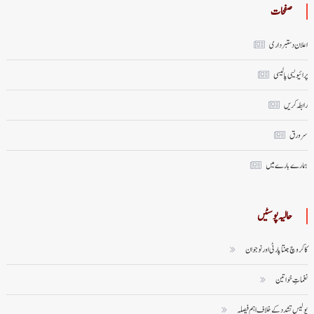
صفحات
اعلان دستبرداری
پرائیویسی پالیسی
رابطہ کریں
سر ورق
ہمارے بارے میں
حالیہ پوسٹیں
کاکروچ جنتا پارٹی اور نوجوان
نغماتِ خواتین
پولیس تشدد کے خلاف اہم فیصلہ