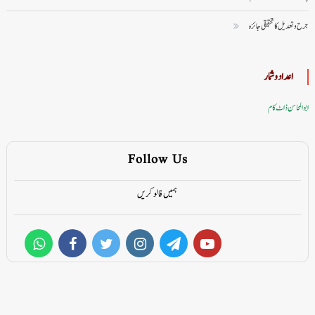
جرح و تعدیل کا تحقیقی جائزہ
اعداد وشمار
ابوالمحاسن ڈاٹ کام
Follow Us
ہمیں فالو کریں