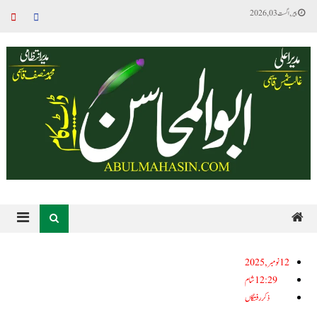
پیر, اگست 03, 2026
12نومبر, 2025
12:29 شام
ذکر رفتگاں