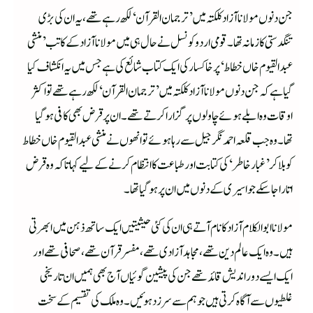
جن دنوں مولانا آزاد کلکتہ میں ’ترجمان القرآن‘ لکھ رہے تھے، یہ ان کی بڑی
تنگدستی کا زمانہ تھا۔ قومی اردو کونسل نے حال ہی میں مولانا آزادکے کاتب ’منشی
عبدالقیوم خاں خطاط‘ پر خاکسار کی ایک کتاب شائع کی ہے جس میں یہ انکشاف کیا
گیا ہے کہ جن دنوں مولانا آزادکلکتہ میں ’ترجمان القرآن‘ لکھ رہے تھے تو اکثر
اوقات وہ ابلے ہوئے چاولوں پر گزاراکرتے تھے۔ ان پر قرض بھی کافی ہوگیا
تھا۔ وہ جب قلعہ احمدنگر جیل سے رہا ہوئے تو انھوں نے منشی عبدالقیوم خاں خطاط
کو بلا کر ’غبار خاطر‘ کی کتابت اور طباعت کا انتظام کرنے کے لیے کہا تاکہ وہ قرض
اتارا جاسکے جو اسیری کے دنوں میں ان پر ہوگیا تھا۔
مولانا ابوالکلام آزاد کا نام آتے ہی ان کی کئی حیثیتیں ایک ساتھ ذہن میں ابھرتی
ہیں۔ وہ ایک عالم دین تھے، مجاہدآزادی تھے، مفسر قرآن تھے، صحافی تھے اور
ایک ایسے دوراندیش قائد تھے جن کی پیشین گوئیاں آج بھی ہمیں ان تاریخی
غلطیوں سے آگاہ کرتی ہیں جو ہم سے سرزد ہوئیں۔ وہ ملک کی تقسیم کے سخت