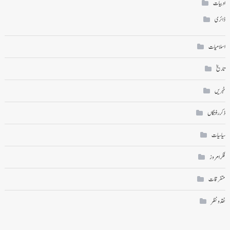
ادبیات
ڈائری
اسلامیات
تاریخ
خبریں
ذکر رفتگاں
سیاسیات
فکر امروز
متفرقات
نقد ونظر