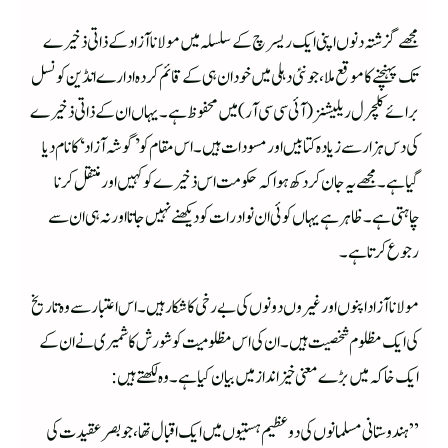
مجھے گزشتہ دنوں اپنی ایک ریسر چ کے سلسلہ میں مولانا آزاد کے ذاتی ذخیرے
تک پہنچنے کا موقع ملا، جو نئی دہلی میں خود ان ہی کے قائم کردہ ادارے انڈین کونسل
برائے کلچرل ریلیشنز (آئی سی سی آر)میں محفوظ ہے۔ یہاں ان کے ذاتی ذخیرے
کی دس ہزار سے زیادہ کتابیں اور مسودات ہیں۔ اس مقام کو ’گوشہ آزاد‘ کا نام دیا
گیا ہے۔ مجھے یہ جان کر دکھ ہوا کہ حکومت اس ذخیرے کو کہیں اور منتقل کرنا
چاہتی ہے۔ظاہر ہے یہاں کوئی ان نوادرات کو دیکھنے نہیں جاتا اور نہ ہی ان سے
رجوع کرتا ہے۔
مولانا آزاد اپنوں اور غیروں دونوں کی بے رخی کا شکار ہیں۔ اس اعتبار سے وہ تاریخ
کی ایک مظلوم شخصیت ہیں۔ ان کی اس مظلومیت کو شورش کاشمیری نے ان کے
ایک خاکہ میں بڑے معنی خیز انداز میں بیان کیا ہے۔ وہ لکھتے ہیں:
”ہندوستانی مسلمانوں کی دوعظیم ہستیوں میں ایک اقبال تھا، جو بصر عقیدت کی