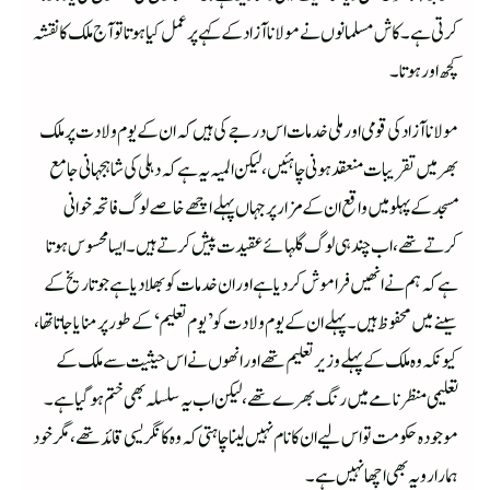
کرتی ہے۔ کاش مسلمانوں نے مولانا آزاد کے کہے پر عمل کیا ہوتا تو آج ملک کا نقشہ
کچھ اور ہوتا۔
مولانا آزاد کی قومی اور ملی خدمات اس درجے کی ہیں کہ ان کے یوم ولادت پر ملک
بھر میں تقریبات منعقد ہونی چاہئیں،لیکن المیہ یہ ہے کہ دہلی کی شاہجہانی جامع
مسجد کے پہلو میں واقع ان کے مزار پر جہاں پہلے اچھے خاصے لوگ فاتحہ خوانی
کرتے تھے، اب چند ہی لوگ گلہائے عقیدت پیش کرتے ہیں۔ ایسا محسوس ہوتا
ہے کہ ہم نے انھیں فراموش کردیا ہے اور ان خدمات کو بھلادیاہے جو تاریخ کے
سینے میں محفوظ ہیں۔ پہلے ان کے یوم ولادت کو ’یوم تعلیم‘ کے طورپر منایا جاتا تھا،
کیونکہ وہ ملک کے پہلے وزیرتعلیم تھے اور انھوں نے اس حیثیت سے ملک کے
تعلیمی منظر نامے میں رنگ بھرے تھے، لیکن اب یہ سلسلہ بھی ختم ہوگیا ہے۔
موجودہ حکومت تو اس لیے ان کا نام نہیں لینا چاہتی کہ وہ کانگریسی قائد تھے، مگر خود
ہمارا رویہ بھی اچھا نہیں ہے۔