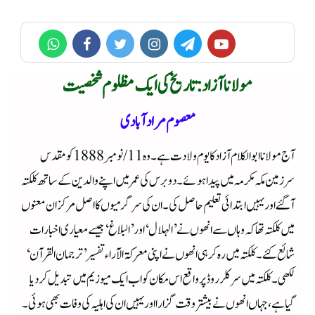
مولانا آزاد : تاریخ کی ایک مظلوم شخصیت
معصوم مرادآبادی
آج مولانا ابوالکلام آزاد کا یوم ولادت ہے۔ وہ 11/نومبر 1888کو مقدس
سرزمین مکہ مکرمہ میں پیدا ہوئے۔ دوبرس کی عمر میں اپنے والدین کے ساتھ کلکتہ
آگئے اور یہیں ابتدائی تعلیم حاصل کی۔ ان کی سرگرمیوں کا اصل مرکز ان معنوں
میں کلکتہ تھا کہ وہاں سے انھوں نے ’الہلال‘ اور ’البلا غ‘ جیسے معیاری اخبارات
شائع کئے۔کلکتہ میں رہ کر ہی انھوں نے اپنی معرکۃ الآراء تفسیر ’ترجمان القرآن‘
لکھی۔ کلکتہ میں سرکلر روڈ پر واقع اس مکان کو اب ایک میوزیم میں تبدیل کردیا
گیا ہے، جہاں انھوں نے بیشتر وقت گزارا اور یہیں ان کی اہلیہ کی وفات بھی ہوئی۔