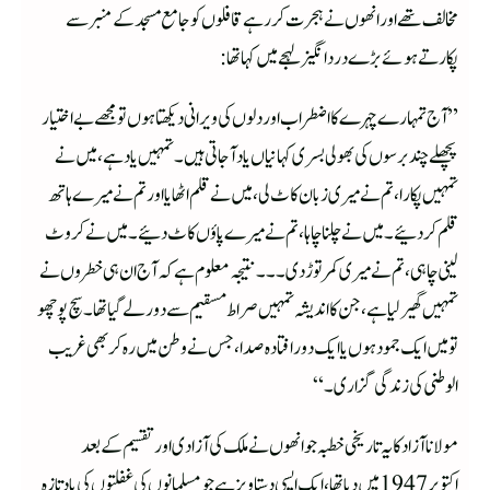
مخالف تھے اور انھوں نے ہجرت کررہے قافلوں کو جامع مسجد کے منبر سے
پکارتے ہوئے بڑے درد انگیز لہجے میں کہا تھا:
”آج تمہارے چہرے کا اضطراب اور دلوں کی ویرانی دیکھتا ہوں تو مجھے بے اختیار
پچھلے چند برسوں کی بھولی بسری کہانیاں یاد آجاتی ہیں۔تمہیں یاد ہے،میں نے
تمہیں پکارا،تم نے میری زبان کاٹ لی، میں نے قلم اٹھایا اور تم نے میرے ہاتھ
قلم کردئیے۔ میں نے چلنا چاہا،تم نے میرے پاؤں کاٹ دئیے۔ میں نے کروٹ
لینی چاہی، تم نے میری کمر توڑ دی۔۔۔نتیجہ معلوم ہے کہ آج ان ہی خطروں نے
تمہیں گھیر لیا ہے، جن کا اندیشہ تمہیں صراط مسقیم سے دور لے گیا تھا۔سچ پوچھو
تو میں ایک جمود ہوں یا ایک دور افتادہ صدا، جس نے وطن میں رہ کر بھی غریب
الوطنی کی زندگی گزاری۔“
مولانا آزاد کا یہ تاریخی خطبہ جو انھوں نے ملک کی آزادی اور تقسیم کے بعد
اکتوبر1947میں دیا تھا، ایک ایسی دستاویز ہے جو مسلمانوں کی غفلتوں کی یاد تازہ