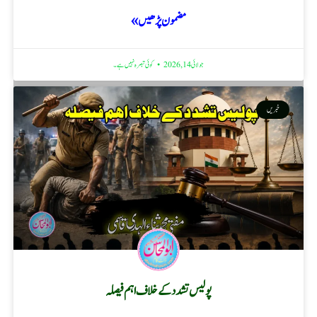
مضمون پڑھیں »
جولائی 14, 2026
کوئی تبصرہ نہیں ہے۔
خبریں
پولیس تشدد کے خلاف اہم فیصلہ