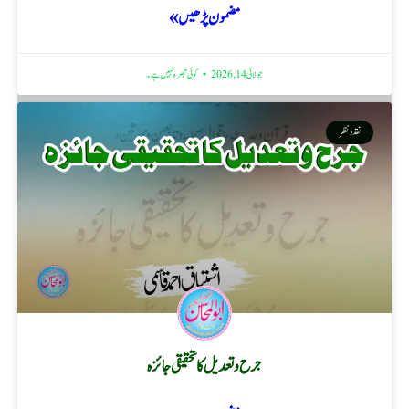
مضمون پڑھیں »
جولائی 14, 2026
کوئی تبصرہ نہیں ہے۔
نقد ونظر
جرح و تعدیل کا تحقیقی جائزہ