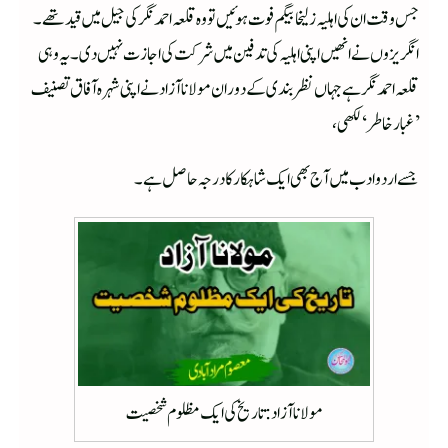
جس وقت ان کی اہلیہ زلیخا بیگم فوت ہوئیں تووہ قلعہ احمد نگر کی جیل میں قید تھے۔
انگریزوں نے انھیں اپنی اہلیہ کی تدفین میں شرکت کی اجازت نہیں دی۔ یہ وہی
قلعہ احمد نگر ہے جہاں نظر بندی کے دوران مولانا آزاد نے اپنی شہرہ آفاق تصنیف
’غبار خاطر‘ لکھی،
جسے اردو ادب میں آج بھی ایک شاہکار کا درجہ حاصل ہے۔
مولانا آزاد : تاریخ کی ایک مظلوم شخصیت