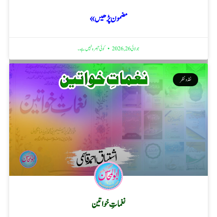
مضمون پڑھیں »
جولائی 26, 2026
کوئی تبصرہ نہیں ہے۔
نقد ونظر
نغماتِ خواتین