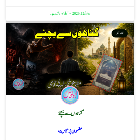
جولائی 12, 2026
کوئی تبصرہ نہیں ہے۔
نقد ونظر
گناہوں سے بچئے
مضمون پڑھیں »