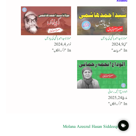
Related
مولانا سید احمد ہاشمی کی یاد میں
مولانا سید احمد ہاشمی کی یاد میں
مئی 9, 2024
نومبر 4, 2024
In "ادبیات"
In "ذکر رفتگاں"
الواداع! نجمہ رحمانی
مارچ 24, 2025
In "ذکر رفتگاں"
Molana Azeezul Hasan Siddeeqi