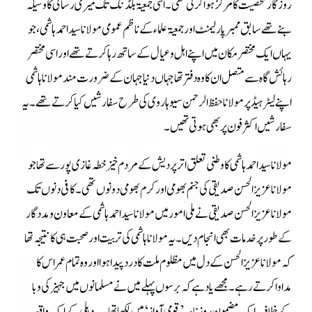
روزگار شخصیت کا مرکز ہوا کرتی تھی۔اسی جمعیۃ بلڈنگ تک میری رسائی کا وسیلہ
بنے تھے سابق ممبر پارلیمنٹ اور جمعیۃ علماء کے ناظم عمومی مولانا سیداحمد ہاشمی، جو
یہاں ایک مختصر مکان میں اپنے اہل وعیال کے ساتھ رہا کرتے تھے اور اسی مختصر
رہائش گاہ سے متصل ان کا وہ دفتر تھا جہاں دنیا جہان کے ضرورت مند مولانا ہاشمی
اپنے لیٹر ہیڈ پر مولانا حفظ الرحمن سیوہاروی کی طرح سفارشیں کیا کرتے تھے۔ یہ
سفارشیں اکثر فون پر بھی ہوتی تھیں۔
مولانا سیداحمدہاشمی کا وطنی تعلق اترپردیش کے مردم خیز خطہ غازی پور سے تھا جو
مولانا عزیز الحسن صدیقی کی جنم بھومی اور کرم بھومی دونوں تھی۔کافی دنوں تک
مولانا عزیزالحسن صدیقی نے ملی امور میں مولانا سیداحمد ہاشمی کے معاون ومددگار
کے طورپر خدمات بھی انجام دیں۔ یہ مولانا ہاشمی کی تربیت اور صحبت ہی کا نتیجہ تھا
کہ مولانا عزیز الحسن کے دل میں مظلوم ملت کا درد پیدا ہوا اور وہ تمام عمر اس کا
مداوا کرتے رہے۔ مجھے یاد ہے کہ برسوں پہلے میں نے مسلمانوں میں جہیز کی وبا
کے خلاف ایک مضمون روزنامہ ’قومی آواز‘ میں لکھا تھا۔ یہ دہلی کے ایک واقعہ