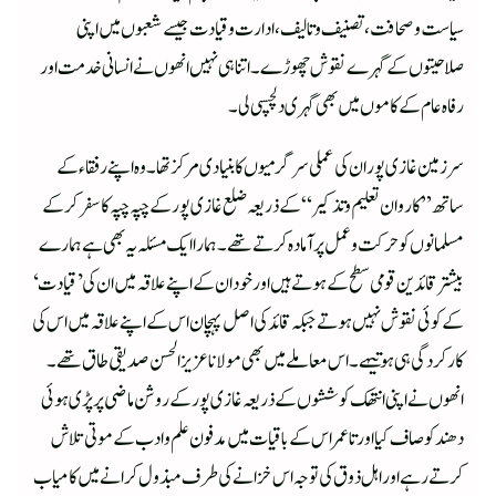
سیاست وصحافت، تصنیف وتالیف، ادارت وقیادت جیسے شعبوں میں اپنی
صلاحیتوں کے گہرے نقوش چھوڑے۔ اتنا ہی نہیں انھوں نے انسانی خدمت اور
رفاہ عام کے کاموں میں بھی گہری دلچسپی لی۔
سرزمین غازی پور ان کی عملی سرگرمیوں کا بنیادی مرکز تھا۔ وہ اپنے رفقاء کے
ساتھ ”کاروان تعلیم وتذکیر“ کے ذریعہ ضلع غازی پور کے چپہ چپہ کا سفر کرکے
مسلمانوں کو حرکت وعمل پر آمادہ کرتے تھے۔ ہمارا ایک مسئلہ یہ بھی ہے ہمارے
بیشتر قائدین قومی سطح کے ہوتے ہیں اور خود ان کے اپنے علاقہ میں ان کی ’قیادت‘
کے کوئی نقوش نہیں ہوتے جبکہ قائد کی اصل پہچان اس کے اپنے علاقہ میں اس کی
کارکردگی ہی ہوتیہے۔ اس معاملے میں بھی مولانا عزیز الحسن صدیقی طاق تھے۔
انھوں نے اپنی انتھک کوششوں کے ذریعہ غازی پور کے روشن ماضی پر پڑی ہوئی
دھند کو صاف کیا اور تاعمر اس کے باقیات میں مدفون علم وادب کے موتی تلاش
کرتے رہے اور اہل ذوق کی توجہ اس خزانے کی طرف مبذول کرانے میں کامیاب