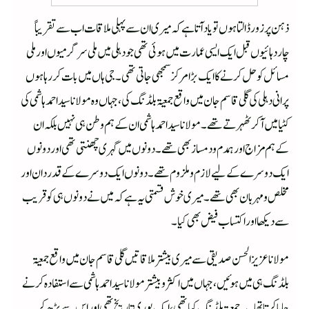
ذہن پر زور ڈالتا ہوں تو یاد آتا ہے کہ میری ان سے پہلی ملاقات اب سے تقریباً
چاردہائیوں قبل ایک ایسی عمارت میں ہوئی تھی جو دہلی میں ملی سرگرمیوں اور ملی
مسائل کو حل کرنے کا ایک بڑا مرکز سمجھی جاتی تھی۔ جی ہاں میں بات کررہا ہوں
پرانی دہلی کی گلی قاسم جان میں واقع جمعیۃ بلڈنگ کی، جہاں وہ مولانا سیداحمد ہاشمی کی
کٹیا میں آکر ٹھہرتے تھے۔مولانا سید احمد ہاشمی ان کے ہم وطن ہی نہیں بلکہ ان
کے ہم مزاج اور ہمدم ودمساز بھی تھے۔ دونوں میں گہری چھنتی تھی اور دونوں
ایک دوسرے کے لیے لازم وملزوم تھے۔ دونوں ایک دوسرے کے قدردان اور
مخلص ومہربان بھی تھے۔ میری خوش قسمتی یہ ہے کہ میں نے دونوں ہی کو قریب
سے دیکھا اوراکتساب فیض بھی کیا۔
مولانا عزیز الحسن صدیقی سے میری بیشتر ملاقاتیں گلی قاسم جان میں واقع جمعیۃ
بلڈنگ ہی میں ہوئیں، جہاں میں اکثر وبیشتر مولانا سیداحمد ہاشمی سے استفادہ کرنے
جایا کرتا تھا۔یہ جمعیۃ بلڈنگ کیا تھی، ایک پوری تاریخ تھی اور اس سے بڑھ کر