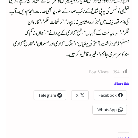
اترپردیش اردواکادمی اور آل انڈیا اردو ایڈیٹر س کانفرنس کے بھی رکن رہے۔دینی
تعلیمی کونسل کی یوپی شاخ کے نائب صدر کے طورپر بھی خدمات انجام دیں۔آپ
کی اہم تصانیف میں ’تذکرہ مشاہیر غازیپور‘، ’رشحات قلم‘، ’کاروان
فکر‘،’سرمایہ ملت کے نگہباں‘، شمع آزادی کے پروانے‘،’ہماں خاکم کہ
ہستم‘(خودنوشت)’حوّ ا کی بیٹیاں‘، ’جنگ آزادی اور مسلمان‘،’تاریخ آزادی
ہند کا سرسری جائزہ‘وغیرہ قابل ذکر ہیں۔
Post Views:
394
Share this:
Telegram
X
Facebook
WhatsApp