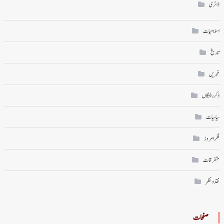
ڈائری
اسلامیات
تاریخ
خبریں
ذکر رفتگاں
سیاسیات
فکر امروز
متفرقات
نقد ونظر
صفحات