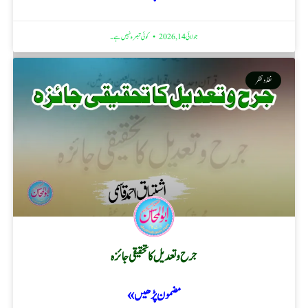
جولائی 14, 2026
کوئی تبصرہ نہیں ہے۔
نقد ونظر
جرح و تعدیل کا تحقیقی جائزہ
مضمون پڑھیں »