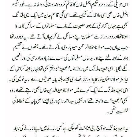
اس حویلی کے روبرو حکیم اجمل خاں کا قائم کردہ ہندوستانی دواخانہ ہے۔ خود حکیم
اجمل خاں بھی اسی علاقہ کے مکین تھے۔ اسی گلی قاسم جان میں ایک ایسی بلڈنگ
بھی ہے جہاں آزادی کے بعدمصیبت کے مارے مسلمانوں کے مسائل کا مداوا
ہوتا تھااور دوردراز سے مسلمان اپنے مسائل لے کر یہاں آتے تھے۔ یہ وہ دور تھا
جب یہاں جب مولانا حفظ الرحمن سیوہاروی رہا کرتے تھے۔ جنھوں نے تقسیم
ہند کے بعد لٹے پٹے اور بدحال مسلمانوں کی سب سے زیادہ داد رسی کی اور انھیں
گلے لگایا۔ اسی جمعیۃ بلڈنگ میں روزنامہ ’الجمعیۃ‘ کا دفتر بھی تھا جہاں بیٹھ کر اس کے
ایڈیٹر مولانا عثمان فارقلیط اور ناز انصاری جیسے بلندپایہ صحافیوں نے اداریہ نویسی کی۔
اسی جمعیۃ بلڈنگ کے ایک کمرے میں مولانا وحیدالدین خاں بھی رہتے تھے اور وہ
بھی ’الجمعیۃ‘ سے وابستہ تھے اور یہیں سید احمد رامپوری جیسے اعلیٰ پایہ کے خطاط کی
نشست تھی۔
یہ جمعیۃ بلڈنگ جو آج اپنی شناخت کھوچکی ہے کسی زمانے میں اپنے زمانے کی نابغہ