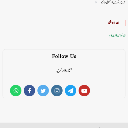
جرح و تعدیل کا تحقیقی جائزہ
اعداد وشمار
ابوالمحاسن ڈاٹ کام
Follow Us
ہمیں فالو کریں