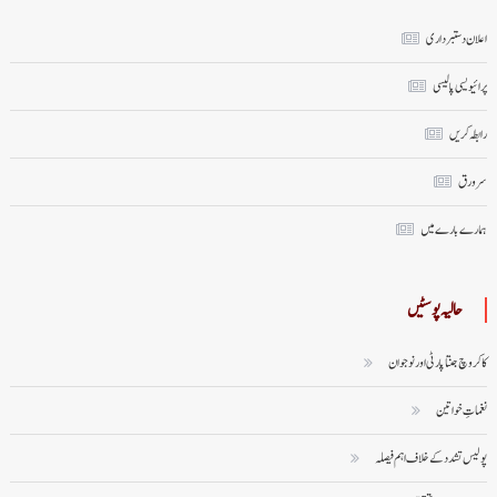
اعلان دستبرداری
پرائیویسی پالیسی
رابطہ کریں
سر ورق
ہمارے بارے میں
حالیہ پوسٹیں
کاکروچ جنتا پارٹی اور نوجوان
نغماتِ خواتین
پولیس تشدد کے خلاف اہم فیصلہ