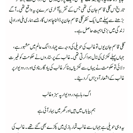
تاریخ اس گلی قاسم جان کی تھی جس کے تقریباً آخری سرے پر یہ واقع تھی۔ آگے
بڑھنے سے پہلے میں ایک نظر گلی قاسم جان پر ڈالنا چاہوں گا، جسے ہماری ملی اور ادبی
زندگی میں بڑی اہمیت حاصل ہے۔
گلی قاسم جان یوں تو غالب کی حویلی کی وجہ سے چہاردانگ عالم میں مشہور ہے،
جہاں پہلے لکڑی کی ٹال ہوا کرتی تھی۔ غالب کے پرستاروں نے حکومت کو غیرت
دلائی توحکومت نے یہاں سے لکڑیاں ہٹاکر غالب کی یادگار بنادی اور درودیوارپر
غالب کے اشعار آویزاں کردئیے۔
اگ رہا ہے درودیوار پہ سبزہ غالب
ہم بیاباں میں ہیں اور گھر میں بہار آئی ہے
یہ وہی حویلی ہے جہاں سے غالب قمار بازی میں پکڑے بھی گئے تھے۔غالب کی