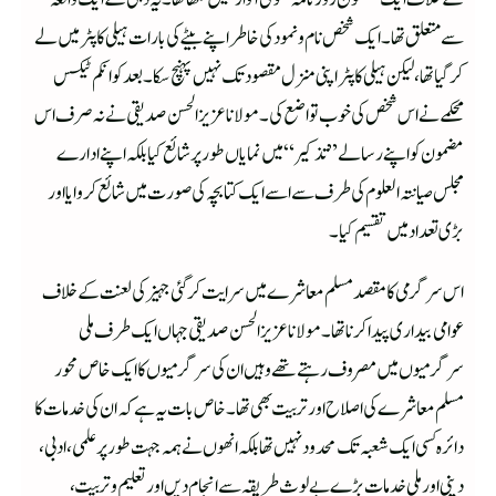
سے متعلق تھا۔ ایک شخص نام ونمود کی خاطر اپنے بیٹے کی بارات ہیلی کاپٹر میں لے
کر گیا تھا، لیکن ہیلی کاپٹر اپنی منزل مقصود تک نہیں پہنچ سکا۔ بعد کو انکم ٹیکس
محکمے نے اس شخص کی خوب تواضع کی۔ مولانا عزیز الحسن صدیقی نے نہ صرف اس
مضمون کو اپنے رسالے ”تذکیر“ میں نمایاں طورپر شائع کیا بلکہ اپنے ادارے
مجلس صیا نتہ العلوم کی طرف سے اسے ایک کتابچہ کی صورت میں شائع کروایا اور
بڑی تعداد میں تقسیم کیا۔
اس سرگرمی کا مقصد مسلم معاشرے میں سرایت کرگئی جہیز کی لعنت کے خلاف
عوامی بیداری پیدا کرنا تھا۔مولانا عزیز الحسن صدیقی جہاں ایک طرف ملی
سرگرمیوں میں مصروف رہتے تھے وہیں ان کی سرگرمیوں کا ایک خاص محور
مسلم معاشرے کی اصلاح اور تربیت بھی تھا۔خاص بات یہ ہے کہ ان کی خدمات کا
دائرہ کسی ایک شعبہ تک محدود نہیں تھا بلکہ انھوں نے ہمہ جہت طورپر علمی، ادبی،
دینی اور ملی خدمات بڑے بے لوث طریقہ سے انجام دیں اور تعلیم وتربیت،