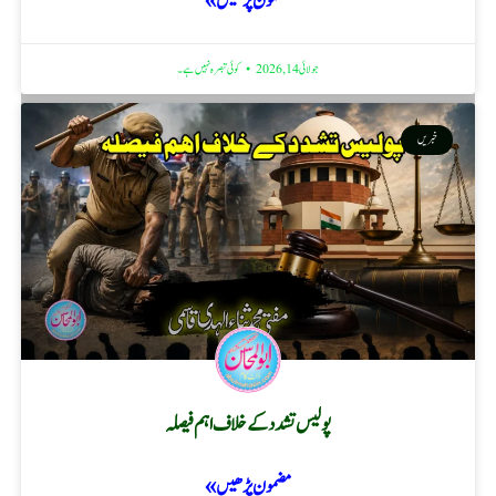
مضمون پڑھیں »
جولائی 14, 2026
کوئی تبصرہ نہیں ہے۔
خبریں
پولیس تشدد کے خلاف اہم فیصلہ
مضمون پڑھیں »