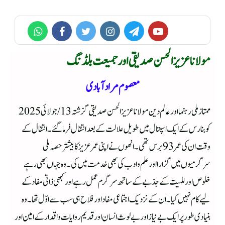
مولانا عزیزالحسن صدیقی اور جمیعت بلڈنگ
معصوم مرادآبادی
ممتاز ملی رہنما اور عالم دین مولانا عزیزالحسن صدیقی گزشتہ 13/جولائی 2025
کو بنارس کے ایک اسپتال میں طویل علالت کے بعد انتقال فرماگئے۔ انتقال کے
وقت ان کی عمر 93 برس تھی۔ انھوں نے اپنی عمر عزیز کا بیشترحصہ ملی
سرگرمیوں میں گزارا اور علم وادب کی بھی خدمت میں کی۔ وہ جہاں بھی رہے
خلوص اور للہیت کے جذبے کے ساتھ سرگرم عمل رہے اور کبھی ذاتی مفاد کے
لیے کام نہیں کیا۔ ان کے نزدیک اجتماعی مفاد اور فلاح ہی سب سے اوّل تھا۔ وہ
بنیادی طورپر ایک بے نیاز اور بے لوث انسان اور قدیم روایات واقدار کے امین اور