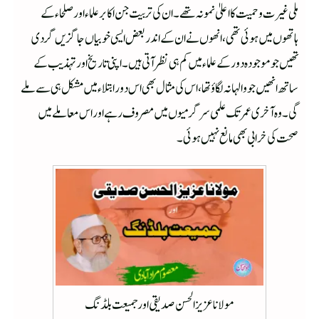
ملی غیرت وحمیت کااعلیٰ نمونہ تھے۔ ان کی تربیت جن اکابرعلماء اور صلحاء کے
ہاتھوں میں ہوئی تھی، انھوں نے ان کے اندر بعض ایسی خوبیاں جاگزیں گردی
تھیں جو موجودہ دور کے علماء میں کم ہی نظر آتی ہیں۔ اپنی تاریخ اور تہذیب کے
ساتھ انھیں جو والہانہ لگاؤ تھا، اس کی مثال بھی اس دور ابتلاء میں مشکل ہی سے ملے
گی۔وہ آخری عمر تک علمی سرگرمیوں میں مصروف رہے اور اس معاملے میں
صحت کی خرابی بھی مانع نہیں ہوئی۔
مولانا عزیزالحسن صدیقی اور جمیعت بلڈنگ