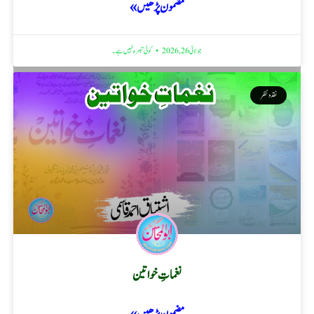
مضمون پڑھیں »
جولائی 26, 2026
کوئی تبصرہ نہیں ہے۔
نقد ونظر
نغماتِ خواتین