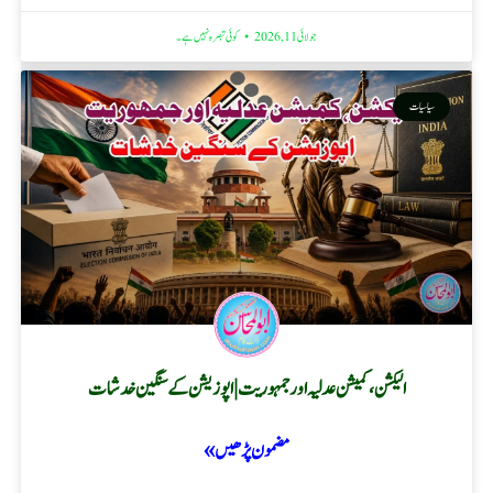
جولائی 11, 2026
کوئی تبصرہ نہیں ہے۔
سیاسیات
الیکشن، کمیشن عدلیہ اور جمہوریت | اپوزیشن کے سنگین خدشات
مضمون پڑھیں »