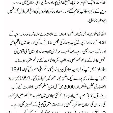
خدمت کا ایک اہم مرکز بنایا۔ ضلع غازی پور اور دیگر پڑوسی اضلاع میں مدرسہ
دینیہ کے ذیلی مکاتب قائم کئے اور لاتعداد رفاہی اداروں کی داغ بیل ڈال کر انھیں
پروان چڑھایا۔
انتظامی طورپر وہ جن ملی اور علمی اداروں سے وابستہ رہے، ان میں مدرسہ دینیہ کے
اہتمام کے علاوہ اترپردیش جمعیۃ علماء کی مجلس عاملہ کے رکن اور بعد میں ناظم اعلیٰ
اور نائب صدر بھی رہے۔ بعد کو جب مرکزی جمعیۃ علماء وجود میں آئی تو اس کی
مجلس عاملہ کے مدعو خصوصی اور شعبہ نشر واشاعت کے ناظم مقرر ہوئے۔
1988میں آپ کو ملی جمعیۃ علماء کی یوپی شاخ کا ناظم اعلیٰ مقرر کیا گیا۔1991
میں آپ نے غازی پور سے ایک علمی مجلہ”تذکیر“ جاری کیا۔ 1997میں ندوۃ
العلماء کی مجلس منتظمہ اور2000میں آل انڈیا مسلم مجلس مشاورت کے رکن
بنے۔آل انڈیا مسلم پرسنل لاء بورڈ کے کئی اجلاس میں بطورمدعو خصوصی شرکت
کی اور اس کی اصلاح معاشرہ کمیٹی برائے حلقہ مشرقی یوپی کے کنوینر بھی رہے۔