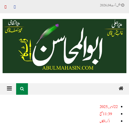
منگل, اگست 04, 2026
22نومبر, 2025
11:39 صبح
ذکر رفتگاں