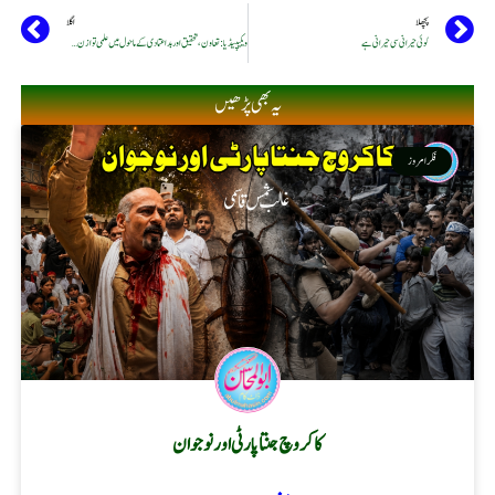
پچھلا
اگلا
کوئی حیرانی سی حیرانی ہے
ویکیپیڈیا: تعاون، تحقیق اور بداعتمادی کے ماحول میں علمی توازن کی ضرورت
یہ بھی پڑھیں
فکر امروز
کاکروچ جنتا پارٹی اور نوجوان