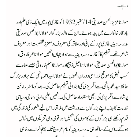
رہے۔
مولانا عزیز الحسن صدیقی 14/ستمبر1932کو غازی پور میں ایک ذی علم اور
باوقار خانوادے میں پیدا ہوئے۔ ان کے والد بزرگوارمولانا ابوالحسن صدیقی
مدرسہ دینیہ غازی پور کے بانی اور علاقہ کی معروف ومعزز شخصیت اور معروف
شاعر تھے۔تعلیم کا آغاز مدرسہ دینیہ سے ہوا، جہاں انھیں مولانا عمر فاروق،
مولانا ابوالحسن صدیقی،مولانا اسماعیل ذبیح اور مولانا اسلم فاروقی جیسے علماء سے
کسب فیض کا موقع ملا۔اسی دوران انھوں نے مولانا سیداحمد ہاشمی کے برادربزرگ
حافظ سید محمدہاشمی سے انگریزی کی ابتدائی تعلیم حاصل کی۔ بعد کو ماسٹر رامائن
پرشاد سے انگریزی کی اچھی استعداد حاصل کی۔انھیں علمی، ادبی، سماجی وسیاسی
خدمات کا جذبہ اپنے بزرگوں سے وراثت میں ملا تھا۔اس لیے شعور کی زندگی میں
قدم رکھتے ہی بزرگوں کے کاموں کی تکمیل اور قومی وملی تحریکوں میں شامل
ہوگئے۔اس کے ساتھ ہی مدرسہ دینیہ کو بام عروج تک پہنچا کر اسے رفاہی