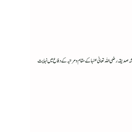
 صدیقہ رضی اللہ تعالیٰ عنہا کے مقام و مرتبہ کے دفاع میں نہایت