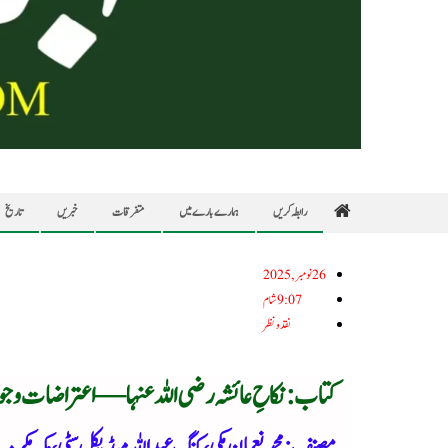
رابطہ کریں
ہمارے بارے میں
متفرقات
خبریں
تاریخ
26نومبر, 2025
9:07 شام
نقد ونظر
کتاب: نکاحِ عائشہ رضی اللہ عنہا — اعتراضات و ج
مصنف: محمد نعمان مکی، کنگ عبداللہ میڈیکل سٹی، مکہ مکرمہ