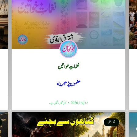
نغماتِ خواتین
مضمون پڑھیں »
جولائی 14, 2026
کوئی تبصرہ نہیں ہے۔
نقد ونظر