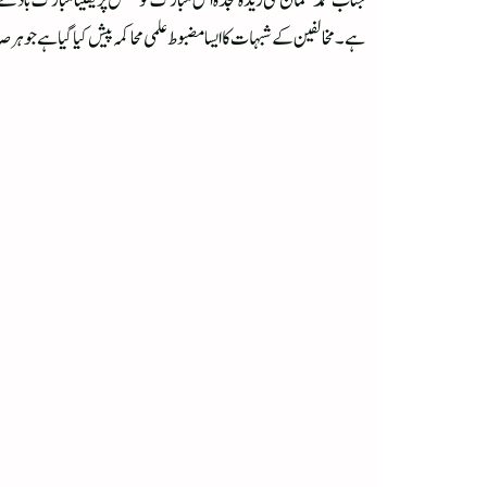
جناب محمد نعمان مکی زیدہ مجدہ اس مبارک کوشش پر یقیناً مبارک باد 
ہے۔ مخالفین کے شبہات کا ایسا مضبوط علمی محاکمہ پیش کیا گیا ہے جو ہر 