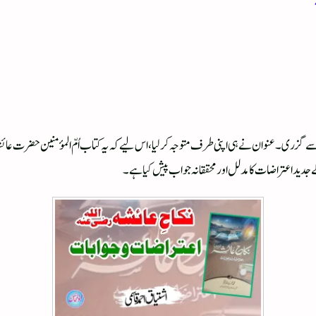
ے گزری۔ عنوان نے ہی اپنی طرف متوجہ کر لیا، اس لیے کہ یہ کتاب اُمّ المؤمنین حضرت عائشہ
جدید اعتراضات کا مدلل اور محققانہ جواب پیش کیا ہے۔