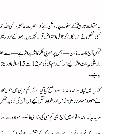
یہ حقیقت تاریخ کے صفحات پر روشن ہے کہ حضرت عائشہ رضی اللہ تعالی
کسی شخص نے اس نکاح کو قابلِ اعتراض قرار نہیں دیا۔ بعد کے ادوار میں
لیکن آج کا جدید ذہن — جس پر مغربی فکر کا شدید اثر ہے — اسے اعترا
چاہیے۔
کتاب میں نہایت عمدہ انداز سے واضح کیا گیا ہے کہ کم عمری میں نکاح ک
نے متعدد مستند تاریخی مثالیں اور شواہد نقل کیے ہیں جن کی تردید ممک
مزید یہ کہ ہندو اقوام میں آج بھی کم سنی کی شادی کا تصور موجود ہے ا