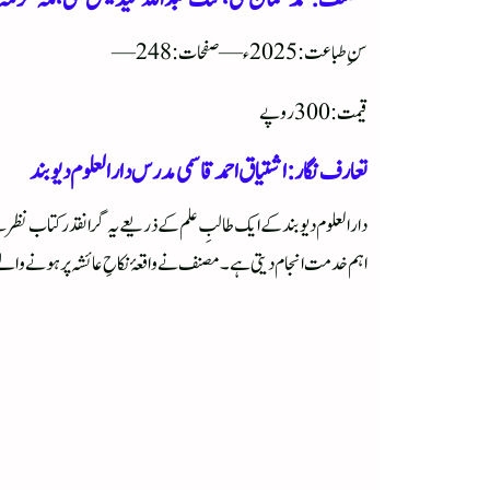
سنِ طباعت: 2025ء — صفحات: 248 —
قیمت: 300 روپے
تعارف نگار: اشتیاق احمد قاسمی مدرس دارالعلوم دیوبند
دارالعلوم دیوبند کے ایک طالبِ علم کے ذریعے یہ گرانقدر کتاب نظر س
اہم خدمت انجام دیتی ہے۔ مصنف نے واقعۂ نکاحِ عائشہ پر ہونے والے 