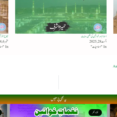
اسلام اور خواتین کی علمی روایت
نکاح ؛خوش 
اگست 28, 2025
ستمبر 6, 2024
In "اسلامیات"
In "اسلامیات"
Aa
یہ بھی پڑھیں
نقد ونظر