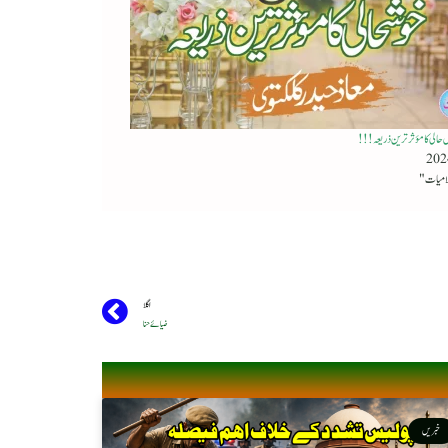
حالی کا مؤثر ترین ذریعہ !!!
اگلا
ضیائے حنا
خبریں