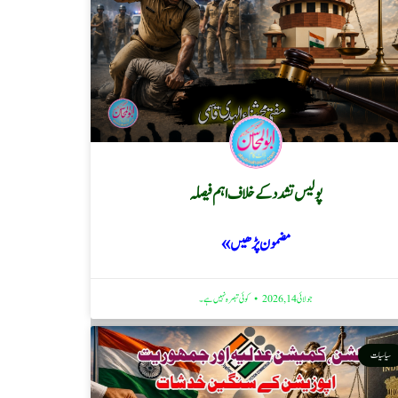
پولیس تشدد کے خلاف اہم فیصلہ
مضمون پڑھیں »
جولائی 14, 2026
کوئی تبصرہ نہیں ہے۔
سیاسیات