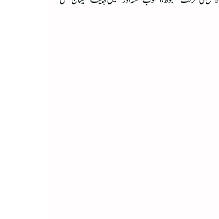
 دلائل کی گرفت مضبوط، اسلوب شُستہ اور تحقیق نہایت اطمینان بخش