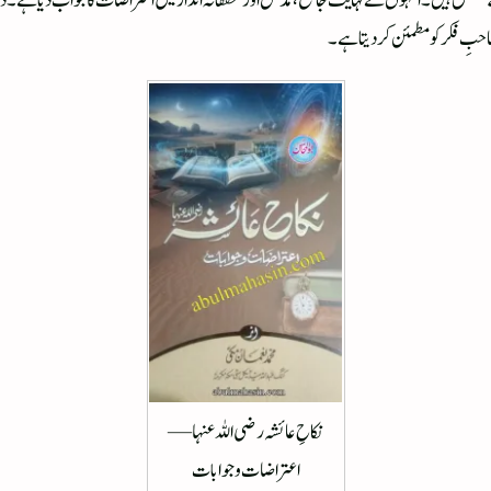
کے مستحق ہیں۔ انہوں نے نہایت جامع، مدلل اور محققانہ انداز میں اعتراضات کا جواب دیا ہے۔
صاحبِ فکر کو مطمئن کر دیتا ہے۔
نکاحِ عائشہ رضی اللہ عنہا —
اعتراضات و جوابات