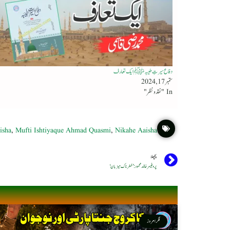
دفاع سیرتِ طیبہﷺ ایك تعارف
ستمبر 17, 2024
In "نقد ونظر"
isha
,
Mufti Ishtiyaque Ahmad Quasmi
,
Nikahe Aaisha
پچھلا
پروفیسر خالد محمود: ’خطرناک میزبان‘
فکر امروز