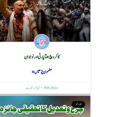
کاکروچ جنتا پارٹی اور نوجوان
مضمون پڑھیں »
جولائی 26, 2026
کوئی تبصرہ نہیں ہے۔
نقد ونظر