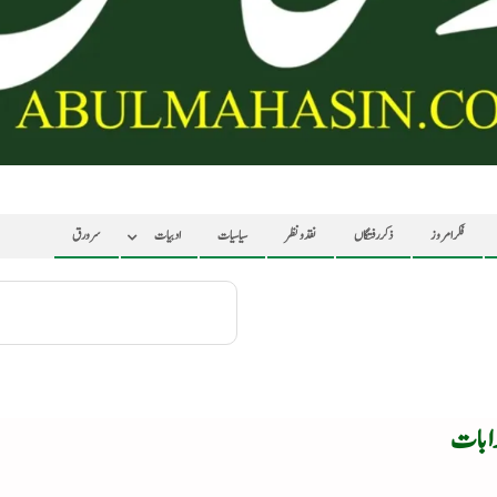
فکر امروز
ذکر رفتگاں
نقد ونظر
سیاسیات
ادبیات
سرورق
وابات