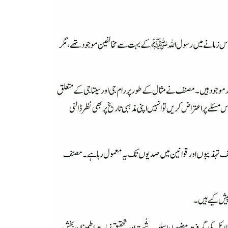
ی۔ اُس زمانے میں رسول اللہ ﷺ کے بہت سے مخالفین موجود تھے، مگر
د موجود ہیں۔ مصنف نے مثال کے طور پر رام جی اور سیتا جی کے متعلق
 ہوئی۔ اگر ہندو مت کے ماننے والے اس مسئلے پر اعتراض کریں تو انہیں اپنی مذہبی تاریخ پر بھی نظر ڈالنی
کی مختلف تہذیبوں اور قوانین میں صدیوں تک یہ معمول رہا ہے۔ مصنف
 پیش کیے ہیں۔