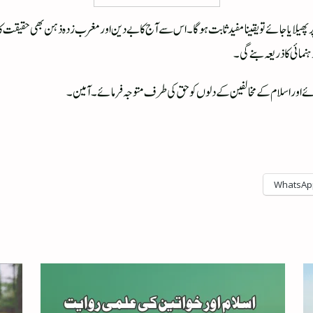
پر پھیلایا جائے تو یقینا مفید ثابت ہوگا۔ اس سے آج کا بے دین اور مغرب زدہ ذہن بھی حقیقت کا
نمائی کا ذریعہ بنے گی۔
ع بنائے اور اسلام کے مخالفین کے دلوں کو حق کی طرف متوجہ فرمائے۔ آمین۔
WhatsAp