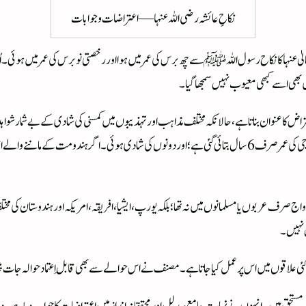
نکاحِ عائشہ رضی اللہ عنہا — اعتراضات و جوابات
ٰ عنہا کا نکاح رسول اللہ ﷺ سے چھ برس کی عمر میں ہوا اور رخصتی نو برس کی عمر میں ہوئ
 بھی اسے کبھی معیوب نہیں سمجھا گیا۔
ض کا عنوان بناتا ہے، حالانکہ مختلف مذاہب اور تہذیبوں میں کمسنی کی شادی کے بے شمار شواہ
تاریخی بیانات پیش کیے ہیں کہ رام جی کی عمر 12 سے 15 سال اور سیتا جی کی عمر صرف 6 سال بتائی گئی ہے؛ اور دونوں کی شادی
ا رواج صرف عربوں یا مسلمانوں میں نہ تھا؛ بلکہ یورپ، ایشیا، افریقہ، امریکہ اور ہندوستان 
ن نہیں۔
ور کئی علاقوں میں اس پر عمل کیا جاتا ہے۔ مصنف نے اس حوالے سے بھی قابلِ اعتماد حوالہ جات