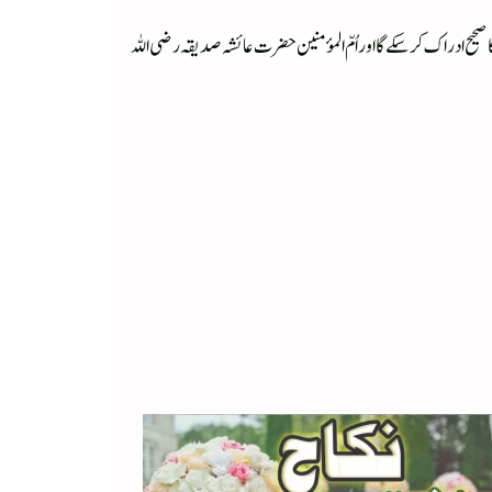
 صحیح ادراک کر سکے گا اور اُمّ المؤمنین حضرت عائشہ صدیقہ رضی اللہ