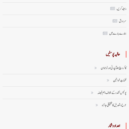
رابطہ کریں
سر ورق
ہمارے بارے میں
حالیہ پوسٹیں
کاکروچ جنتا پارٹی اور نوجوان
نغماتِ خواتین
پولیس تشدد کے خلاف اہم فیصلہ
جرح و تعدیل کا تحقیقی جائزہ
اعداد وشمار