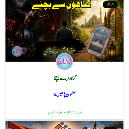
نقد ونظر
گناہوں سے بچئے
مضمون پڑھیں »
جولائی 11, 2026
کوئی تبصرہ نہیں ہے۔