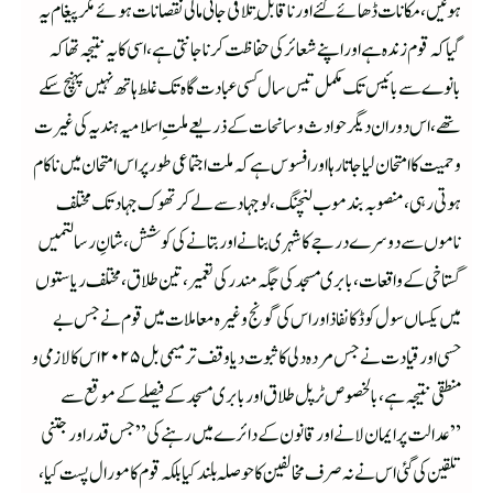
ہوئیں، مکانات ڈھائے گئے اور ناقابلِ تلافی جانی مالی نقصانات ہوئے مگر پیغام یہ
گیا کہ قوم زندہ ہے اور اپنے شعائر کی حفاظت کرنا جانتی ہے، اسی کا یہ نتیجہ تھا کہ
بانوے سے بائیس تک مکمل تیس سال کسی عبادت گاہ تک غلط ہاتھ نہیں پہنچ سکے
تھے، اس دوران دیگر حوادث و سانحات کے ذریعے ملتِ اسلامیہ ہندیہ کی غیرت
و حمیت کا امتحان لیا جاتا رہا اور افسوس ہے کہ ملت اجتماعی طور پر اس امتحان میں ناکام
ہوتی رہی، منصوبہ بند موب لنچنگ، لو جہاد سے لے کر تھوک جہاد تک مختلف
ناموں سے دوسرے درجے کا شہری بنانے اور بتانے کی کوشش،شانِ رسالتمیں
گستاخی کے واقعات، بابری مسجد کی جگہ مندر کی تعمیر، تین طلاق، مختلف ریاستوں
میں یکساں سول کوڈ کا نفاذ اور اس کی گونج وغیرہ معاملات میں قوم نے جس بے
حسی اور قیادت نے جس مردہ دلی کا ثبوت دیا وقف ترمیمی بل ۲۰۲۵ اس کا لازمی و
منطقی نتیجہ ہے، بالخصوص ٹرپل طلاق اور بابری مسجد کے فیصلے کے موقع سے
”عدالت پر ایمان لانے اور قانون کے دائرے میں رہنے کی ”جس قدر اور جتنی
تلقین کی گئی اس نے نہ صرف مخالفین کا حوصلہ بلند کیا بلکہ قوم کا مورال پست کیا،