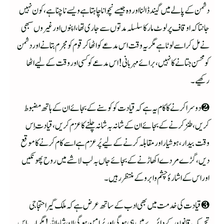
دشمن کے پالے میں گیند ڈالنا اور وہ جیسے نچوانا چاہتا ہے ویسے ناچنا ہے، کون نہیں
جانتا کہ اوقاف پر لوٹ مار کا سلسلہ مدتوں سے جاری تھا، اپنوں اور غیروں سبھی
نے مل کر اسے لوٹا ہے مگر یہ وقت اس مدعے کو اٹھاکر قوم کو مجرم بتانے اور دشمن
کو محسن جتانے کا نہیں، برائے مہربانی! اس مدعے کو کسی اور وقت کے لیے اٹھا
رکھیے ۔
❷ دوسرا کرنے کا کام یہ ہے کہ قیادت کو کوسنے کے بجائے ان کے ہاتھ مضبوط
کریں، طنز کرنے کے بجائے ان کے شانہ بہ شانہ چلنے کا عزم کریں، قیادت اِس
وقت بیدار، ہوشیار اور مقابلہ کرنے کے لیے پُر عزم ہے اسے کام کرنے کا موقع
دیں، گڑے مردے اکھاڑنے کے بجائے جاں بہ لب لاشے میں روح پھونکیں
اور اس کے اشارۂ چشم و ابرو کے منتظر رہیں ۔
❸ قیادت کی خدمت میں بھی ادب کے ساتھ عرض ہے کہ ملک گیر احتجاجی
تحریک قانون کے دائرے میں ہی ہوگی اور پُر امن ہوگی ان شاء اللہ! مگر اب اس