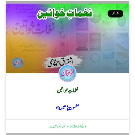
نقد ونظر
نغماتِ خواتین
مضمون پڑھیں »
جولائی 14, 2026
کوئی تبصرہ نہیں ہے۔