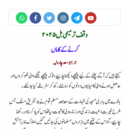
وقف ترمیمی بل ۲۰۲۵
کرنے کے کاماں
از: ابو سعد چارولیہ
کہتے ہیں کہ آگے چلنے کے لیے پیچھے دیکھنا چاہیے، تاکہ پیچھے لگنے والی ٹھوکروں اور
حاصل ہونے والی کامیابیوں دونوں کو سامنے رکھ کر سفر طے کیا جاسکے ۔
بانوے میں بابری مسجد کی شہادت کے معا بعد مسلم قوم نے بلا تفریقِ مسلک جس
طرح غیرت و حمیت، زندگی اور زندہ دلی کا ثبوت دیا تھا اس کو یاد کرنا اور رکھنا
چاہیے، گو اس کے نتیجے میں ہزاروں مسلمانوں کی جانیں گئیں، املاک نذرِ آتش