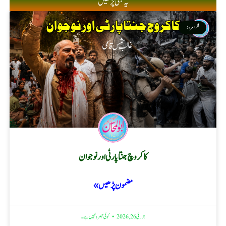
یہ بھی پڑھیں
فکر امروز
کاکروچ جنتا پارٹی اور نوجوان
مضمون پڑھیں »
جولائی 26, 2026
کوئی تبصرہ نہیں ہے۔