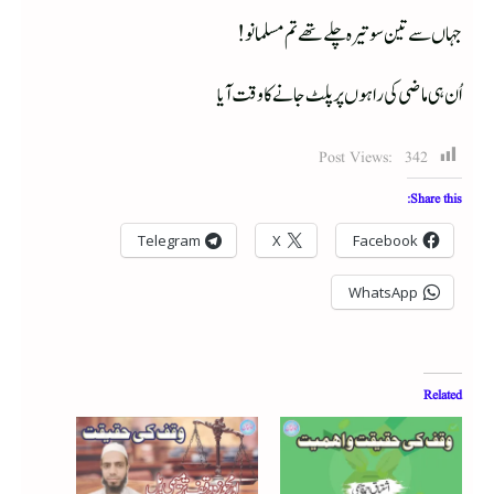
جہاں سے تین سو تیرہ چلے تھے تم مسلمانو!
اُن ہی ماضی کی راہوں پر پلٹ جانے کا وقت آیا
Post Views:
342
Share this:
Telegram
X
Facebook
WhatsApp
Related