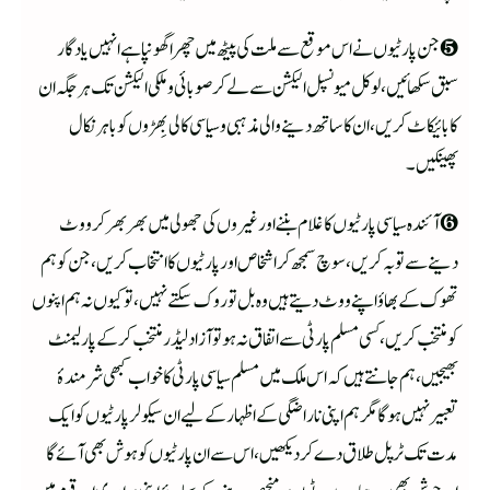
❺ جن پارٹیوں نے اس موقع سے ملت کی پیٹھ میں چھرا گھونپا ہے انہیں یادگار
سبق سکھائیں، لوکل میونسپل الیکشن سے لے کر صوبائی و ملکی الیکشن تک ہر جگہ ان
کا بائیکاٹ کریں، ان کا ساتھ دینے والی مذہبی و سیاسی کالی بِھڑوں کو باہر نکال
پھینکیں۔
❻ آئندہ سیاسی پارٹیوں کا غلام بننے اور غیروں کی جھولی میں بھر بھر کر ووٹ
دینے سے توبہ کریں، سوچ سمجھ کر اشخاص اور پارٹیوں کا انتخاب کریں، جن کو ہم
تھوک کے بھاؤ اپنے ووٹ دیتے ہیں وہ بل تو روک سکتے نہیں، تو کیوں نہ ہم اپنوں
کو منتخب کریں، کسی مسلم پارٹی سے اتفاق نہ ہوتو آزاد لیڈر منتخب کرکے پارلیمنٹ
بھیجیں، ہم جانتے ہیں کہ اس ملک میں مسلم سیاسی پارٹی کا خواب کبھی شرمندۂ
تعبیر نہیں ہوگا مگر ہم اپنی ناراضگی کے اظہار کے لیے ان سیکولر پارٹیوں کو ایک
مدت تک ٹرپل طلاق دے کر دیکھیں، اس سے ان پارٹیوں کو ہوش بھی آئے گا