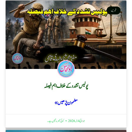
خبریں
پولیس تشدد کے خلاف اہم فیصلہ
مضمون پڑھیں »
جولائی 14, 2026
کوئی تبصرہ نہیں ہے۔