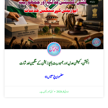
سیاسیات
الیکشن، کمیشن عدلیہ اور جمہوریت | اپوزیشن کے سنگین خدشات
مضمون پڑھیں »
جولائی 8, 2026
کوئی تبصرہ نہیں ہے۔