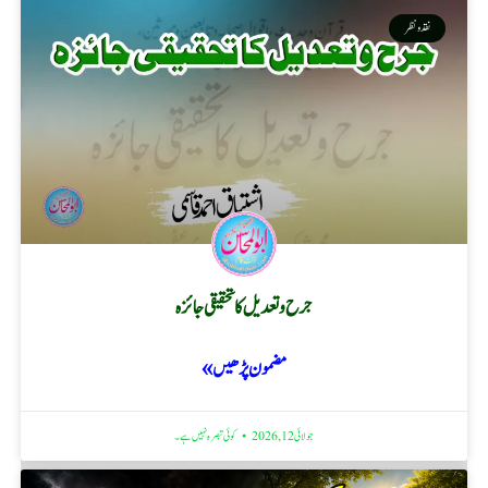
نقد ونظر
جرح و تعدیل کا تحقیقی جائزہ
مضمون پڑھیں »
جولائی 12, 2026
کوئی تبصرہ نہیں ہے۔