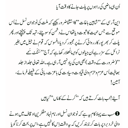
اُن ہی ماضی کی راہوں پر پلٹ جانے کا وقت آیا
این آر سی کے” شاہین باغات” کا استثنا ضرور کیجیے کہ ملت کی نوجوان نسل نے اُس
موقع سے جس حمیت کا ثبوت دیا تھا اس نے دشمن کو سوچنے، تہہ تک پہنچنے اور پھر
پلٹ کر بھرپور کارروائی کرنے پر مجبور کردیا، افسوس کہ قوم نے جیل میں بغیر
ٹرائل کے سڑ رہے اُن جیالوں کو ایسا بُھلا رکھا ہے کہ آج ” سَنکَٹ سَمے
”(ضرورت کے وقت)بھی ان کی یاد نہیں آرہی ہے۔اللہ تعالی جلد از جلد
بعافیت اُس عزم و حزم والی قیادت و سیادت کی با عزت رہائی کے فیصلے فرمائے،
آمین!
آئیے! اب بات کرتے ہیں کہ ”کرنے کے کاماں ”کیا ہیں
❶ سب سے پہلا کام یہ ہے کہ نوجوان نسل اور نام نہاد مفکرین اوقاف میں ہونے
والی خرد برد پر بات کرنا بند کریں کہ یہ وقت اِس کا نہیں ہے، اس پر بحث کرنا گویا