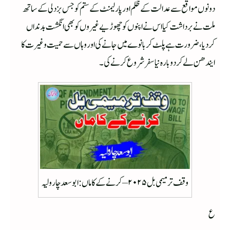
دونوں مواقع سے عدالت کے ظلم اور پارلیمنٹ کے ستم کو جس بزدلی کے ساتھ
ملت نے برداشت کیا اس نے اپنوں کو چھوڑیے غیروں کو بھی انگشت بدنداں
کردیا، ضرورت ہے پلٹ کر بانوے میں جانے کی اور وہاں سے حمیت و غیرت کا
ایندھن لے کر دوبارہ نیا سفر شروع کرنے کی ۔
وقف ترمیمی بل ۲۰۲۵ – کرنے کے کاماں : ابو سعد چارولیہ
ع