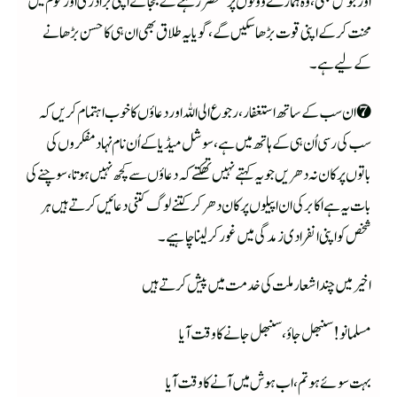
اور جوش بھی، وہ ہمارے ووٹوں پر منحصر رہنے کے بجائے اپنی برادری اور قوم میں
محنت کرکے اپنی قوت بڑھاسکیں گے ، گویا یہ طلاق بھی ان ہی کا حسن بڑھانے
کے لیے ہے ۔
❼ ان سب کے ساتھ استغفار، رجوع الی اللہ اور دعاؤں کا خوب اہتمام کریں کہ
سب کی رسی اُن ہی کے ہاتھ میں ہے،سوشل میڈیا کے اُن نام نہاد مفکروں کی
باتوں پر کان نہ دھریں جو یہ کہتے نہیں تھکتے کہ دعاؤں سے کچھ نہیں ہوتا، سوچنے کی
بات یہ ہے اکابر کی ان اپیلوں پر کان دھر کر کتنے لوگ کتنی دعائیں کرتے ہیں ہر
شخص کو اپنی انفرادی زمدگی میں غور کرلینا چاہیے ۔
اخیر میں چند اشعار ملت کی خدمت میں پیش کرتے ہیں
مسلمانو! سنبھل جاؤ، سنبھل جانے کا وقت آیا
بہت سوئے ہو تم، اب ہوش میں آنے کا وقت آیا