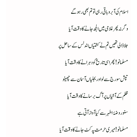
اسلام کی آبرو باقی رہی تو تم بھی رہوگے
وگرنہ پھر غلامی میں الجھ جانے کا وقت آیا
جلا ڈالی تھیں تم نے کشتیاں اندلس کے ساحل پر
مسلمانو! پھر اسی تاریخ کو دہرانے کا وقت آیا
تپش سورج سے لو اور بجلیاں آسمان سے چھینو
ظلم کے آشیاں پر آگ برسانے کا وقت آیا
سنو روضۂ اطہر سے کیا آواز آتی ہے
مسلمانو! میری حرمت پہ کٹ جانے کا وقت آیا