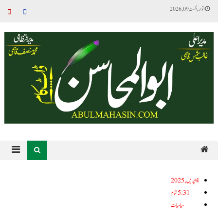
اتوار, اگست 09, 2026
4اپریل, 2025
5:31 شام
سیاسیات