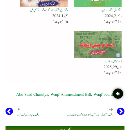
وقف کی حقیقت و اہمیت
وقف کی حقیقت اورمجوزہ وقف ترمیمی بل
دسمبر 2, 2024
ستمبر 1, 2024
In "اسلامیات"
In "ادبیات"
اسلام میں اوقاف
جون 29, 2025
In "اسلامیات"
Abu Saad Charulya
,
Waqf Ammendment Bill
,
Waqf board
پچھلا
اگلا
وقف ترمیمی بل – میں ابھی ہارا نہیں ہوں ابھی میدان میں ہوں
وقف جائیدادوں پر شب خون