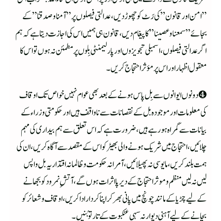
”امن اور قانون ”کی رَٹ کو چھوڑ دیں، عدالتی فیصلوں پر ”آمنا و صدقنا ”کے
بجائے ”سمعنا و عصینا ” کا پیغام دیں، قانون ہی ہمیں اس کی اجازت دیتا ہے کہ ہم
اگر عدالتی فیصلوں، اسمبلی تجویزوں اور پارلیمنٹی بِلوں پر مطمئن نہ ہوں تو اس کا
معقول اظہار اور اس پر مؤثر احتجاج کریں ۔
❹ دونوں ایوانوں سے بِل پاس ہونے کے بعد بھی عوام نہیں خواص تک اوقاف
کی معلومات اور موجودہ بل کے نقصانات سے ناواقف ہیں اور حکومتی وزراء کے
بیانات سے گمراہ ہورہے ہیں، ضرورت ہے کہ اس تعلق سے ہم بیداری کی مہم
چلائیں، احتجاج میں شریک ہونے والی بھیڑ کو اس کے مقصد سے آگاہ کریں، ان کی
ہمت بلند کریں، مایوسی نہ پھیلائیں، آمرانہ حکومت و ظالمانہ اقتدار یہ بل واپس
لیں نہ لیں منظم و موثر احتجاج کے دیر پا اثرات ہوں گے، آتشِ نمرود کو بجھانے
کے لیے چڑیا کے مانند چونچ میں پانی بھرکر اپنا کردار ادا کریں، اوقاف و شعائر کو
بچانے کے لیے آہنی دیوار نہ سہی عنکبوت کے تار تو بُنیں ۔