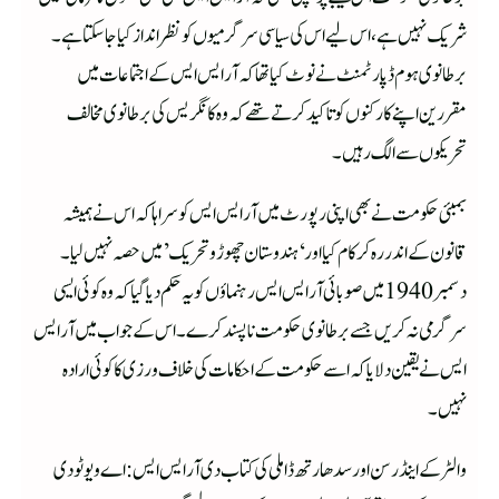
شریک نہیں ہے، اس لیے اس کی سیاسی سرگرمیوں کو نظرانداز کیا جا سکتا ہے۔
برطانوی ہوم ڈپارٹمنٹ نے نوٹ کیا تھا کہ آر ایس ایس کے اجتماعات میں
مقررین اپنے کارکنوں کو تاکید کرتے تھے کہ وہ کانگریس کی برطانوی مخالف
تحریکوں سے الگ رہیں۔
بمبئی حکومت نے بھی اپنی رپورٹ میں آر ایس ایس کو سراہا کہ اس نے ہمیشہ
قانون کے اندر رہ کر کام کیا اور ‘ہندوستان چھوڑو تحریک’ میں حصہ نہیں لیا۔
دسمبر 1940 میں صوبائی آر ایس ایس رہنماؤں کو یہ حکم دیا گیا کہ وہ کوئی ایسی
سرگرمی نہ کریں جسے برطانوی حکومت ناپسند کرے۔ اس کے جواب میں آر ایس
ایس نے یقین دلایا کہ اسے حکومت کے احکامات کی خلاف ورزی کا کوئی ارادہ
نہیں۔
والٹر کے اینڈرسن اور سدھارتھ ڈاملی کی کتا ب دی آر ایس ایس: اے ویو ٹو دی