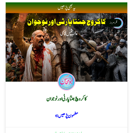
یہ بھی پڑھیں
فکر امروز
کاکروچ جنتا پارٹی اور نوجوان
مضمون پڑھیں »