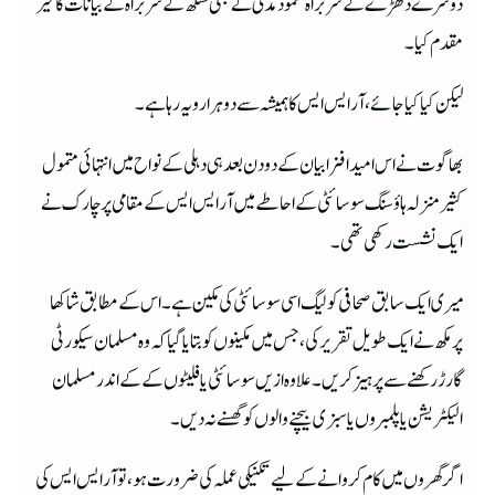
دوسرے دھڑے کے سربراہ محمود مدنی نے بھی سنگھ کے سربراہ کے بیانات کا خیر
مقدم کیا۔
لیکن کیا کیا جائے، آر ایس ایس کا ہمیشہ سے دوہرا رویہ رہا ہے۔
بھاگوت نے اس امید افزا بیان کے دو دن بعد ہی دہلی کے نواح میں انتہائی متمول
کثیر منزلہ ہاؤسنگ سوسائٹی کے احاطے میں آر ایس ایس کے مقامی پرچارک نے
ایک نشست رکھی تھی۔
میری ایک سابق صحافی کولیگ اسی سوسائٹی کی مکین ہے۔ اس کے مطابق شاکھا
پرمکھ نے ایک طویل تقریر کی، جس میں مکینوں کو بتایا گیا کہ وہ مسلمان سیکورٹی
گارڑ رکھنے سے پرہیز کریں۔ علاوہ ازیں سوسائٹی یا فلیٹوں کے کے اندر مسلمان
الیکٹریشن یا پلمبروں یا سبزی بیچنے والوں کو گھسنے نہ دیں۔
اگرگھروں میں کام کروانے کے لیےتکنیکی عملہ کی ضرورت ہو، تو آرایس ایس کی