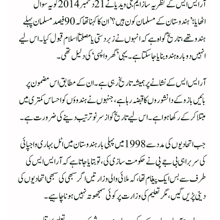
آر ایس ایس کے نظریہ ساز ایم جی ویدیا نے 21 دسمبر 2014 کو یہ سوال
اٹھایا؛’ہندوستان کے مسلمان کون ہیں؟’ ان کا کہنا تھا کہ 90 فیصد مسلمان پہلے
ہندو تھے، تاریخ گواہ ہے کہ انہوں نے زبردستی یا مصلحتاً اسلام قبول کیا۔ اس لیے
انہیں دوبارہ ہندو بنایا جا سکتا ہے۔ یہی ’گھر واپسی‘ کی دلیل تھی۔
آر ایس ایس کے نشانے پر ہمیشہ تاریخ رہی ہے۔ ان کے مطابق اس مضمون پر
بائیں بازو کے دانشوروں کا قبضہ رہا ہے، جنہوں نے ہندوؤں کو احساس کمتری میں
مبتلا کر کے رکھا ہوا ہے۔ اس لیے تاریخ کو از سر نو ترتیب دینے کی ضرورت ہے۔
جب اتحادیوں کی مدد سے 1998 میں پہلی بار ہندوستان میں اٹل بہاری واجپائی
کی سربراہی بی جے پی نے حکومت سازی کی، تو بتایا جاتا ہے کہ آر ایس ایس کی
طرف سے بس ایک پیغام تھا، کہ ملائی والی وزارتیں اگر سبھی کی سبھی اتحادیوں کی
دینی پڑیں گیں، مگر تعلیم کی وزارت پر کوئی سمجھوتہ نہیں ہونا چاہیے۔