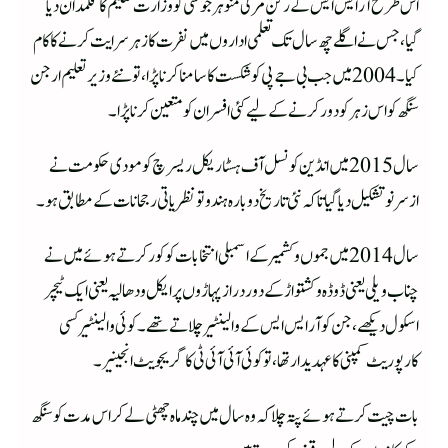
اس طرح آر ایس ایس کے رکن مرلی منوہر جوشی کو وزارت تعلیم کا قلمدان دیا
گیا، جس نے اگلے چھ سال تک تعلمی اداروں میں نفرت کا زہر سرایت کرنے کا کام
کیا۔ 2004 میں جب بی جے پی کو شکست کا سامنا کرنا پڑا، تو نئے وزیر تعلیم ارجن
سنگھ کو اس زہر کو دور کرنے کے لیے کئی افسران کو متعین کرنا پڑا۔
سال 2015 میں انڈین کونسل آف ہسٹاریکل ریسرچ کو مودی حکومت نے
ازسرنو تشکیل دیا گیا تاکہ نئی تاریخ دوبارہ ہندوتو نظریاتی رجحانات کے مطابق ہو۔
سال 2014میں جموں و کشمیر کے اسمبلی انتخابات کو کور کرتے ہوئے میں نے
چناب ویلی یعنی ڈوڈہ و کشتواڑ کے دور دراز پہاڑوں پر ایکل ودھالیہ یعنی ایک ٹیچر
اسکول دیکھے، جن کو آر ایس ایس کے والینٹیر چلاتے تھے۔ کوئی والینٹیرکسی
کارپوریٹ کمپنی کا عہدیدار تھا، تو کوئی آئی آئی ٹی کا گریجویٹ انجینیر۔
بات چیت کرتے ہوئے پتہ چلا کہ وہ سال میں چند ماہ چھٹی لےکر اس مدت کو سنگھ