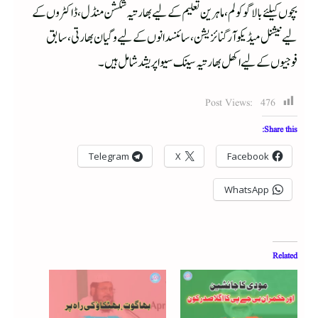
بچوں کیلئے بالا گوکولم، ماہرین تعلیم کے لیے بھارتیہ شکشن منڈل، ڈاکٹروں کے
لیےنیشنل میڈیکو آرگنائزیشن، سائنسدانوں کے لیے وگیان بھارتی، سابق
فوجیوں کے لیے اکھل بھارتیہ سینک سیوا پریشد شامل ہیں۔
Post Views:
476
Share this:
Telegram
X
Facebook
WhatsApp
Related