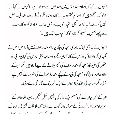
انہوں نے کہا کہ اسلام ہندوستان میں صدیوں سے موجود ہے۔انہوں نے کہا کہ
جو لوگ سمجھتے ہیں کہ اسلام ختم ہوجائے گا، وہ ہندو فکر و فلسفے سے رہنمائی حاصل
نہیں کرتے۔’یہ تنازعہ تبھی ختم ہوگا جب دونوں جانب اعتماد قائم ہوگا۔ سب
سے پہلے ہمیں یہ تسلیم کرنا ہوگا کہ ہم سب ایک ہیں۔’
انہوں نے یہ بھی کہا کہ بابری مسجد کی جگہ پر رام مندر بنوانے میں آر ایس ایس نے
کلیدی کرداراداکیا ور اس کے کارکنان دیگر دو مساجد یعنی بنارس کی گیان واپی اور
متھرا کی عید گاہ مسجد کو مندر بنوانے کی مہم چلانے کے لیے آزاد ہیں، مگر ان کے
علاوہ ہندو سماج کو ہر مسجد کی بنیاد کے نیچے مندر ڈھونڈنے کی ضرورت نہیں ہے،
یعنی دیگر مساجد کی تحفظ کی انہوں نے ایک طرح سے گارنٹی دے دی۔
ان کے اس بیان سے کئی مسلم لیڈروں کی باچھیں کھل گئیں۔ جمعیۃ علماء ہند کے
سربراہ مولانا ارشد مدنی نے موہن بھاگوت سے دہلی میں ملاقات بھی کی۔ ان کے