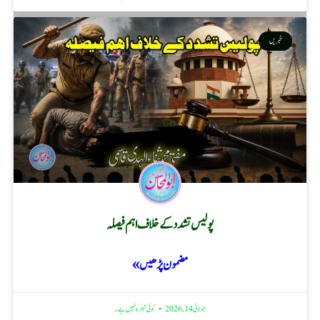
خبریں
پولیس تشدد کے خلاف اہم فیصلہ
مضمون پڑھیں »
جولائی 14, 2026
کوئی تبصرہ نہیں ہے۔