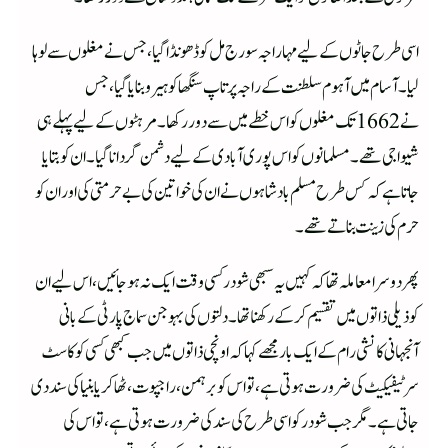
اسی طرح جاٹوں کے لیے مہاراجہ سورج مل کو ڈھونڈا گیا، جس نے مغلوں سے لوہا
لیا۔ آسام میں آہوم سلطنت کے راجہ پرتاپ سنگھا کو ہیرو بنایا گیا، جس
نے 1662 تک مغلوں کو اس خطے میں سے دور رکھا۔مرہٹوں کے لیے پہلے ہی
شیواجی تھے۔ مسلمانوں کو اس پوری آبادی کے لیے دشمن گر دانا گیا۔ ان کو بتایا
جاتا ہے کہ کس طرح مسلم بادشاہوں نے ان کی خواتین کی بے حرمتی کی اور ان کو
حرم کی زینت بناتے تھے۔
پھر دوسرا معاملہ تھا کہ کہیں یہ سبھی شودر کسی وقت ایک نہ ہوجائیں، اس لیے ان
کو ذیلی ذاتوں میں تقسیم کرکے رکھنا تھا۔ دلتوں کی بہوجن سماج پارٹی کے بانی
آنجہانی کانشی رام کے ایک بار مجھے کہا کہ اونچی ذاتوں میں جب کبھی کسی کو کاسٹ
سرٹیفیکیٹ کی ضرورت ہوتی ہے، تو اس کو برہمن، راجپوت،ٹھاکر یا بنیا کی سند دی
جاتی ہے۔ مگر جب شودر کو اسی طرح کی سند کی ضرورت ہوتی ہے، تو اس کی