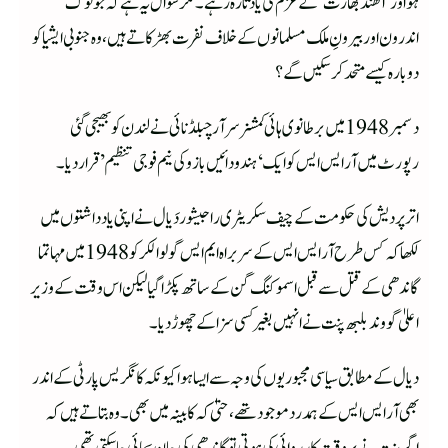
ہو اور ‘اکھنڈ بھارت’ کے عزم کی یاد تازہ رہے۔مگر سوال یہ ہے کہ جو لوگ
اندرون اور بیرونِ ملک مسلمانوں کے خلاف نفرت بھڑکاتے ہیں، وہ جنوبی ایشیا کو
دوبارہ کیسے متحد کرسکیں گے؟
دسمبر 1948 میں برطانوی ہائی کمشنر سر آرچبلڈ نائی نے لندن کو بھیجی گئی
رپورٹ میں آر ایس ایس کو ایک ‘ہندو دائیں بازو کی نیم فوجی تنظیم’ قرار دیا۔
اتر پردیش کی حکومت کے چیف سکریٹری راجیشور دَیال نے اپنی یادداشتوں میں
لکھا کہ کس طرح آر ایس ایس کے سربراہ ایم ایس گولوالکر کو 1948 میں مہاتما
گاندھی کے قتل سے قبل اسموکنگ گن کے ساتھ پکڑا گیا لیکن اس وقت کے وزیر
اعلیٰ گووند بلبھ پنت نے انہیں بغیر کسی سزا کے چھوڑ دیا۔
دیال کے مطابق سیاسی مجبوریوں کی وجہ سے ایسا ہوا کیونکہ کانگریس پارٹی کے اندر
بھی آر ایس ایس کے ہمدرد موجود تھے، حتیٰ کہ کابینہ میں بھی۔ وہ بتاتے ہیں کہ