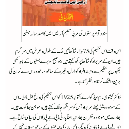
ہندو قوم پرستوں کی مربی تنظیم آرایس ایس کا صدسالہ جشن
اس وقت اس تنظیم کی 75ہزار شاکھائیں ملک کے طول و عرض میں سرگرم
ہیں۔ ان کے سربراہ کو شاکھا پرمکھ کہتے ہیں، جو صبح سویرے بستیوں کے باہر کھلی
جگہوں پر تنظیم سے وابستہ افراد کو ڈرل وغیرہ کے ساتھ ساتھ درس دے کر ا ن کی
برین واشنگ کرتا ہوا نظر آتا ہے۔
ڈاکٹر کیشو بلی رام ہیڈگوار نے اکتوبر 1925کو اس تنظیم کی داغ بیل ڈالی۔ اس
کے موجودہ یعنی چھٹے سربراہ جس کو سرسنگھ چالک کہتے ہیں، موہن بھاگوت ہیں۔
بھارت میں موجودہ حکمران بھارتیہ جنتا پارٹی (بی جے پی) اس کی سیاسی شاخ ہے۔
اسی لیے بی جے پی کا دنیا کی دیگر دائیں بازو کی جماعتوں کے ساتھ موازنہ نہیں کیا