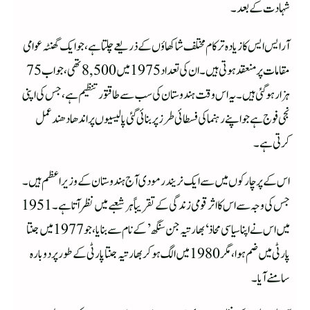
شہادت کے بعد۔
آر ایس ایس کا زیادہ تر کام مختلف شاکھاؤں کے ذریعے چلتا ہے، جو ایک گھنٹہ عوامی
مقامات پر منعقد ہوتی ہیں۔ ان کی تعداد 1975 میں 8,500 تھی، جو اب 75
ہزارہوگئی ہیں۔ یہ اس وقت ہندوستان کی سب سے طاقتور تنظیم ہے، جس کی اپنی
نجی فوج ہے جو اپنے رہنما کی فسطائی طرز پر بنائی گئی پالیسیوں پر اندھا دھند عمل
کرتی ہے۔
اس کے پرچارکوں میں سے ایک نریندر مودی آج ہندوستان کے وزیر اعظم ہیں۔
جس کی وجہ سے اس کا اثر قومی زندگی کے تقریباً ہر شعبے میں نظر آتا ہے۔ 1951
میں اس نے اپنا سیاسی محاذ ‘بھارتیہ جن سنگھ’ کے نام سے بنایا، جو 1977 میں جنتا
پارٹی میں ضم ہوا، مگر 1980 میں الگ ہوکر بھارتیہ جنتا پارٹی کے طور پر دوبارہ
سامنے آیا۔