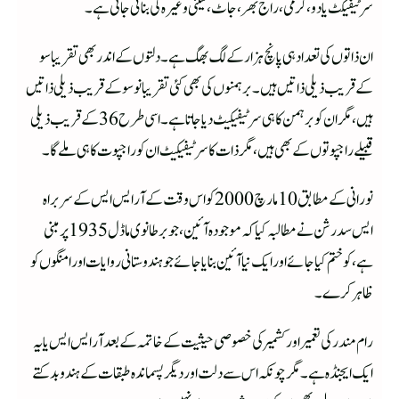
سرٹیفیکٹ یادو، کرمی، راج بھر، جاٹ، سینی وغیرہ کی بنائی جاتی ہے۔
ان ذاتوں کی تعداد ہی پانچ ہزار کے لگ بھگ ہے۔ دلتوں کے اندر بھی تقریبا سو
کے قریب ذیلی ذاتیں ہیں۔ برہمنوں کی بھی کئی تقریبا نو سو کے قریب ذیلی ذاتیں
ہیں، مگر ان کوبرہمن کا ہی سرٹیفیکیٹ دیا جاتا ہے۔ اسی طرح 36کے قریب ذیلی
قبیلے راجپوتوں کے بھی ہیں، مگر ذات کا سرٹیفیکیٹ ان کو راجپوت کا ہی ملے گا۔
نورانی کے مطابق 10 مارچ 2000 کو اس وقت کے آر ایس ایس کے سربراہ
ایس سدرشن نے مطالبہ کیا کہ موجودہ آئین، جو برطانوی ماڈل 1935 پر مبنی
ہے، کو ختم کیا جائے اور ایک نیا آئین بنایا جائے جو ہندوستانی روایات اور امنگوں کو
ظاہر کرے۔
رام مندر کی تعمیر اور کشمیر کی خصوصی حیثیت کے خاتمہ کے بعد آر ایس ایس یا یہ
ایک ایجنڈہ ہے۔ مگر چونکہ اس سے دلت اور دیگر پسماندہ طبقات کے ہندو بدکتے