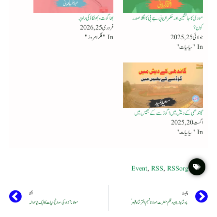
مودی کا جانشین او ر حکمران بی جے پی کا اگلا صدر
بھاگوت ، بھٹکاؤ کی راہ پر
کون؟
فروری 25, 2026
جولائی 25, 2025
In "فکر امروز"
In "سیاسیات"
گاندھی کے دیش میں ؛ گوڈسے کے بھیس میں
اگست 20, 2025
In "سیاسیات"
Event
,
RSS
,
RSSorg
پچھلا
اگلا
بادشاہِ زبان و قلم حضرت مولانا نسیم اختر شاہ قیصرؒ
مولانا آزاد کی سوانح حیات کا ایک نیا حوالہ