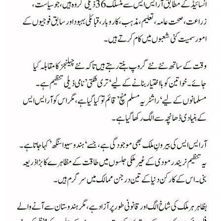
انسائیڈ کے مطابق آر ایس ایس سے منسلک 36 ذیلی گروہ ہیں، جو سیاست،
زراعت، صحت عامہ، تعلیم، مذہب، کاروبار، قبائلی بہبود اور سابق فوجیوں کے
امور سمیت کئی شعبوں میں کام کرتے ہیں۔
وقت کے ساتھ نئے نئے گروپ بنتے رہتے ہیں تاکہ نئے چیلنجز کا مقابلہ کیا
جائے۔ خواتین کو بااختیار بنانے کے لیے ‘تری شکتی’ نامی ذیلی تنظیم ہے۔
مسلمانوں کے لیے ‘راشٹریہ مسلم منچ’ قائم تو کیا گیاہے، مگر اس کو آر ایس ایس
کے بنیادی ڈھانچہ سے الگ رکھا گیا ہے۔
آر ایس ایس کی بیرونِ ملک بھی موجودگی ہے، جسے ‘ہندو سیوا سنگھ’ کہا جاتا ہے۔
یہ تنظیم نریندر مودی کے غیر ملکی جلسوں میں طاقت کے مظاہرے کا بڑا ذریعہ
بنی۔ اس کے کارکن دنیا کے تین درجن ممالک میں سرگرم ہیں۔
بظاہر ہر ملک کی شاخ الگ اور قانونی طور پر آزاد ہے، مگر ہندوستان سے آنے والے