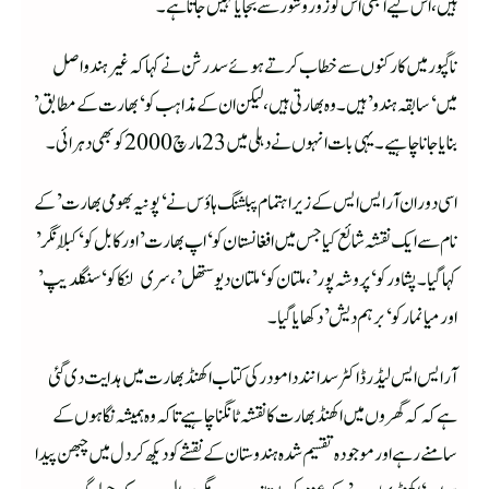
ہیں، اس لیے ابھی اس کو زور و شور سے بجایا نہیں جاتا ہے۔
ناگپور میں کارکنوں سے خطاب کرتے ہوئے سدرشن نے کہا کہ غیر ہندو اصل
میں ‘سابقہ ہندو’ ہیں۔ وہ بھارتی ہیں، لیکن ان کے مذاہب کو ‘بھارت کے مطابق’
بنایا جانا چاہیے۔ یہی بات انہوں نے دہلی میں 23 مارچ 2000 کو بھی دہرائی۔
اسی دوران آر ایس ایس کے زیر اہتمام پبلشنگ ہاؤس نے ‘پونیہ بھومی بھارت’ کے
نام سے ایک نقشہ شائع کیا جس میں افغانستان کو ‘اپ بھارت’ اور کابل کو ‘کُبلا نگر’
کہا گیا۔ پشاور کو ‘پروشہ پور’، ملتان کو ‘ملتان دیوستھل’، سری لنکا کو ‘سنگلدیپ’
اور میانمار کو ‘برہم دیش’ دکھایا گیا۔
آر ایس ایس لیڈر ڈاکٹر سدانند دامودر کی کتاب اکھنڈ بھارت میں ہدایت دی گئی
ہے کہ کہ گھروں میں اکھنڈ بھارت کا نقشہ ٹانگنا چاہیے تاکہ وہ ہمیشہ نگاہوں کے
سامنے رہے اور موجودہ تقسیم شدہ ہندوستان کے نقشے کو دیکھ کر دل میں چبھن پیدا