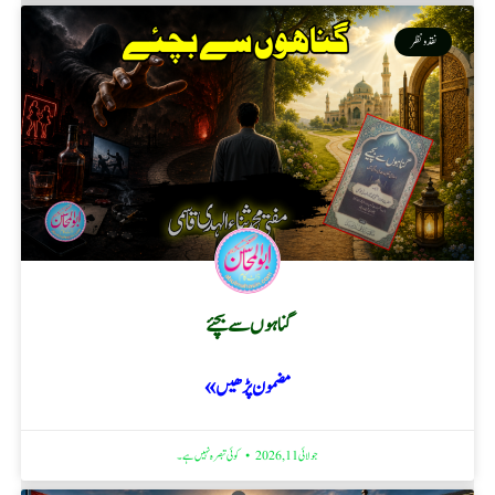
نقد ونظر
گناہوں سے بچئے
مضمون پڑھیں »
جولائی 11, 2026
کوئی تبصرہ نہیں ہے۔