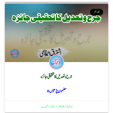
نقد ونظر
جرح و تعدیل کا تحقیقی جائزہ
مضمون پڑھیں »
جولائی 12, 2026
کوئی تبصرہ نہیں ہے۔