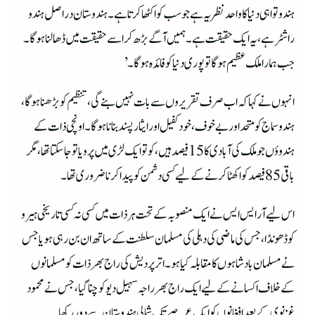
ہندوتوا ہی دنیا کا واحد نظریہ ہے جو سب کو اکٹھا کرتا ہے۔ ہندوستان دراصل ہندو
راشٹر ہے، یہ ایک حقیقت ہے۔ ہمیں آگے بڑھ کر اسے حقیقت میں ڈھالنا ہوگا۔
جب ہمارا ملک عظیم ہوگا تو پوری دنیا کو فائدہ ہوگا۔’
انہوں نے کہا کہ اب صرف تقریروں سے بات نہیں بنے گی، تنظیم کو بڑھنا ہوگا،
ہندو سماج کو متحد اور بے خوف، خود کفیل اور ایثار پسند بنانا ہوگا۔اونچی ذات کے
ہندوؤں جو ملک کی آبادی کا 15فیصد ہیں، کو تو ایک لڑی میں پرویا تو جاسکتا تھا، مگر
باقی 85 فیصد کو اکھٹا کرنے کے لیے کسی دشمن کو پیدا کرنا ضرور ی تھا۔
اس لیے آر ایس ایس نے ایک منصوبہ کے تحت ہر ذات میں کسی نہ کسی تاریخی ہیرو
کو ڈھونڈا، جس کی ماضی کی دہلی کی مسلمان سلطنت کے ساتھ ان بن رہی ہو یا جس
نے مسلمان بادشاہوں کا مقابلہ کیا ہو۔ اتر پردیش کی راج بھر ذات کو مسلمانوں
کے خلاف اکسانے کے لیے ایک راج بھر راجہ سہیل دیو کو چنا گیا، جس نے محمود
غزنوی کے بعد افغانوں کو ایک عرصے تک شمالی ہندوستان سے دور رکھا۔