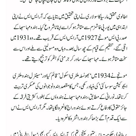
اگر پنت نے بروقت کارروائی کی ہوتی تو گاندھی کی جان بچائی جا سکتی تھی۔
اطالوی محقق مارسیا کاسولاری نے اپنی تحقیق میں بتایا ہے کہ آر ایس ایس نے اپنی
ابتدا ہی میں یورپی فاشزم سے متاثر ہوکر اسے اپنانا شروع کیا۔ ہندو مہاسبھا کے
صدر بی ایس مونجے 1927 میں آر ایس ایس کے قریب تھے۔ وہ 1931 میں
اٹلی گئے، تنظیم کے قیام کے چھ سال بعد۔ وہاں وہ مسولینی سے ملے اور اس سے
سخت متاثر ہوئے۔ مہاسبھا کے ساورکر جرمنی کو ہٹلر کو ترجیح دیتے تھے۔
مونجے نے 1934 میں ‘بھونسلہ ملٹری اسکول’ قائم کیا اور ‘سینٹرل ہندو ملٹری
ایجوکیشن سوسائٹی’ کی بنیاد رکھی، جس کا مقصد ہندو نوجوانوں کی عسکری تربیت
کرنا تھا۔نورانی کے مطابق، ہندو مہاسبھا نے ہندوؤ ں کے بطور اکثریتی فرقہ کے
جائز حقوق کا دفاع کرتے ہوئے ہندو راج کا نعرہ لگایا تھا۔ مگر آر ایس ایس نے اس
سے ایک قدم آگے بڑھا کر ہندو راشٹرہ کا نعرہ دیا۔
برطانوی حکومت اس نتیجے پر پہنچی تھی کہ آر ایس ایس کسی بھی ‘سول نافرمانی’ میں