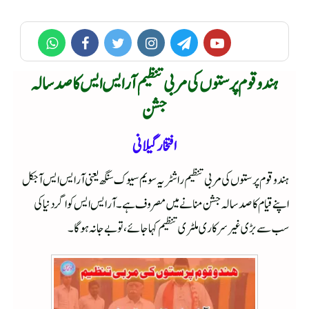
ہندو قوم پرستوں کی مربی تنظیم آر ایس ایس کا صدسالہ
جشن
افتخار گیلانی
ہندو قوم پرستوں کی مربی تنظیم راشٹریہ سویم سیوک سنگھ یعنی آر ایس ایس آجکل
اپنے قیام کا صد سالہ جشن منانے میں مصروف ہے۔ آر ایس ایس کو اگر دنیا کی
سب سے بڑی غیر سرکاری ملٹری تنظیم کہا جائے، تو بے جا نہ ہوگا۔