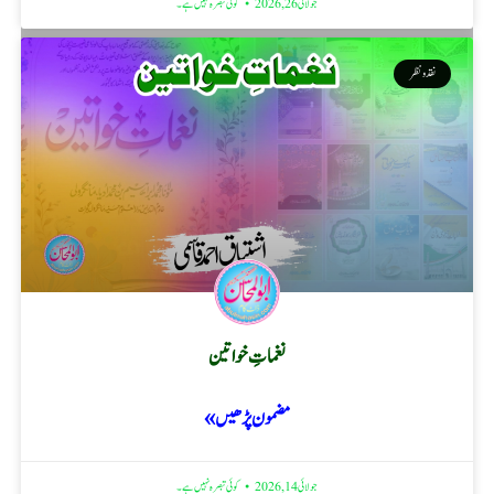
جولائی 26, 2026
کوئی تبصرہ نہیں ہے۔
نقد ونظر
نغماتِ خواتین
مضمون پڑھیں »
جولائی 14, 2026
کوئی تبصرہ نہیں ہے۔