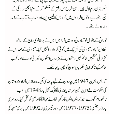
معلوم ہوا کہ یہ آر ایس ایس کے پرچارک اور بی جے پی کے آرگنائزنگ جنرل
سکریٹری رام لال ہیں۔ اسی طرح اس دفتر کے منتظم آر کے سنہا بھی سادگی کے
پیکر تھے۔ یہ دونو ں افراد دن میں کروڑں کا لین دین، اور حساب و کتاب کے ذمہ
دار ہوتے تھے۔
نورانی کے بقول نوآبادیاتی دور میں آر ایس ایس نے برطانوی راج کے ساتھ
تعاون کیا اور آزادی کی تحریک میں کوئی کردار ادا نہیں کیا۔ آزادی کے بعد اس نے
کئی ذیلی تنظیمیں قائم کیں، جنہوں نے ہزاروں اسکول، خیراتی ادارے اور کلب
قائم کیے تاکہ اپنی نظریاتی سوچ کو پھیلایا جا سکے۔
آر ایس ایس پر 1947 میں چار دن کے لیے پابندی لگی۔ بعد ازاں آزاد ہندوستان
کی حکومت نے اس پر تین مرتبہ پابندی لگائی۔ پہلی بار 1948 میں، جب
ناتھورام گوڈسے، جو آر ایس ایس کا رکن تھا، نے مہاتما گاندھی کو قتل کیا۔ دوسری
بار ایمرجنسی (1975-1977) میں، اور تیسری بار 1992 میں بابری مسجد کی