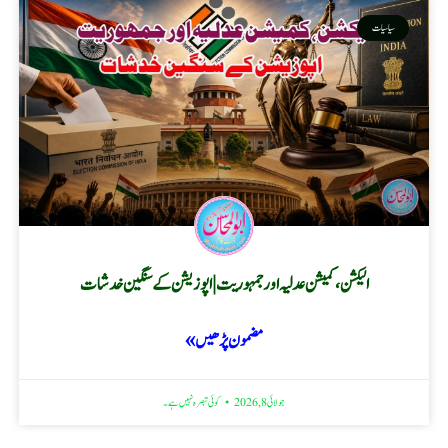
سیاسیات
الیکشن، کمیشن عدلیہ اور جمہوریت | اپوزیشن کے سنگین خدشات
مضمون پڑھیں »
جولائی 8, 2026
کوئی تبصرہ نہیں ہے۔