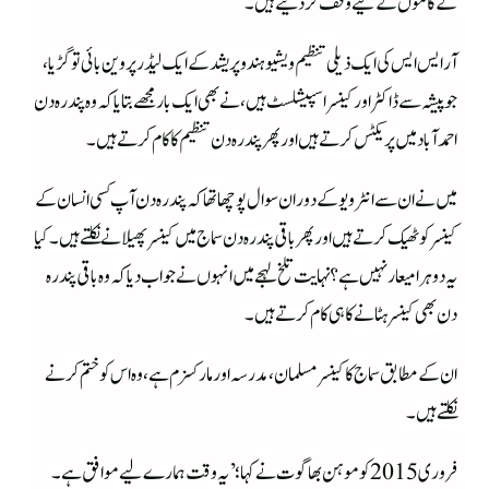
کے کاموں کے لیے وقف کردیتے ہیں۔
آر ایس ایس کی ایک ذیلی تنظیم ویشیو ہندو پریشد کے ایک لیڈر پروین بائی توگڑیا،
جو پیشہ سے ڈاکٹر اور کینسر اسپیشلسٹ ہیں، نے بھی ایک با ر مجھے بتایا کہ وہ پندرہ دن
احمد آباد میں پریکٹس کرتے ہیں اور پھر پندر ہ دن تنظیم کا کام کرتے ہیں۔
میں نے ان سے انٹرویو کے دوران سوال پوچھا تھا کہ پندرہ دن آپ کسی انسان کے
کینسر کو ٹھیک کرتے ہیں اور پھر باقی پندرہ دن سماج میں کینسر پھیلانے نکلتے ہیں۔ کیا
یہ دوہرا میعار نہیں ہے؟ نہایت تلخ لہجے میں انہوں نے جواب دیا کہ وہ باقی پندرہ
دن بھی کینسر ہٹانے کا ہی کام کرتے ہیں۔
ان کے مطابق سماج کا کینسر مسلمان، مدرسہ اور مارکسزم ہے، وہ اس کو ختم کرنے
نکلتے ہیں۔
فروری 2015 کو موہن بھاگوت نے کہا؛’یہ وقت ہمارے لیے موافق ہے۔