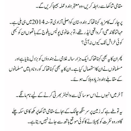
مقامی شاکھا سے رابطہ کریں، وہ معتبر ہندو عملہ بھیجا کریں گے۔
پرچارک کا مزید کہنا تھا کہ ہندوستان کو اصلی آزادی تو سنہ 2014 میں ہی ملی ہے۔
مہاتما گاندھی اگر واقعی لیڈر تھے، تو برطانوی پولیس یا فوج کے ہاتھوں ان کو کبھی
کوئی خراش تک کیوں نہ آئی؟
پھر ا ن کا یہ بھی کہنا تھا کہ ایک ہزار سالہ غلامی نے ہندوؤں کو بزدل بنایا ہے اور
مسلمانوں نے ان کا استحصال کیا ہے۔ ان کا یہ بھی کہنا تھا کہ کورونا وبا میں مسلمانوں
کے مقابلے ہندو زیادہ ہلاک ہوئے۔
آخر میں انہوں نے اس سوسائٹی سے والینٹر بھرتی کرنے کے لیے نام مانگے۔
یہ تو طے ہے کہ زمین پر سر سنگھ چالک کے بجائے مقامی شاکھا پرمکھ کا ہی سکہ چلے
گااور وہ نفرت کو پھیلانے کا کوئی موقع ہاتھ سے جانے نہیں دیتا ہے۔