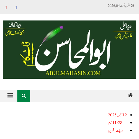
منگل, اگست 04, 2026
12ستمبر, 2025
11:28 شام
ادبیات
,
خبریں