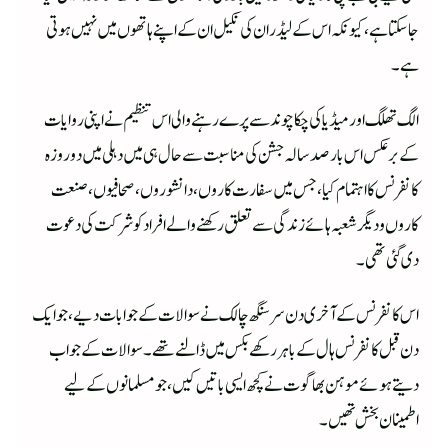
جاسکتا ہے، کیونکہ اس کے لیڈران کی نکیل ان کے اپنے ہاتھوں میں نہیں ہوتی
ہے۔
الگ تھلگ اور میڈیا کی چکا چوند سے پر ے رہنے والی اس تنظیم نے اپنی روایات
کے برعکس اس بار صد سالہ جشن کی مناسبت سے حال ہی میں دہلی میں دو روزہ
کانفرنس کا اہتمام کیا، جس میں سفارت کاروں، دانشوروں، صحافیوں، صنعت
کاروں و دیگر شعبہ ہائے زندگی سے تعلق رکھنے والے افراد کو شرکت کی دعوت
دی گئی تھی۔
اس کانفرنس کے آخری دن سرسنگھ چالک نے سوالات کے جوابات دیے، جو ایک
دن قبل کانفرنس ہال کے باہر رکھے بکس میں ڈالنے تھے۔ سوالات کے جواب
دیتے ہوئے موہن بھاگوت نے کچھ ایسی باتیں کیں، جو مسلمانو ں کے لیے
اطمینان بخش تھیں۔