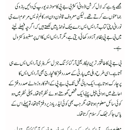
مجھے یاد ہے کہ لال کرشن اڈوانی اکثر بی جے پی کا موازنہ یورپ کی دائیں بازو کی
جماعتوں سے کرتے تھے۔ لیکن معروف قانون دان اور کالم نویس مرحوم اے جی
نورانی اپنی کتاب آر ایس ایس: اے مینک ٹو انڈیا میں لکھتے ہیں کہ اگرچہ فیصلے لینے
میں بی جے پی بظاہر آزاد دکھائی دیتی ہے، مگر آر ایس ایس کا اس پر مضبوط کنٹرول
ہے۔
بی جے پی کا طاقتور ترین اہلکار یعنی آرگنائزنگ جنرل سکریٹری آرایس ایس سے ہی
آتا ہے۔ اسی طرح دہلی میں پارٹی کے صدر دفتر کا انچارج بھی آرا یس ایس کا
پرچارک ہوتا ہے۔ ایک دہائی قبل تک بی جے پی کے اشوکا روڑ والے صدر دفتر کے
احاطے میں ہوائی چپل پہنے ایک شخص گھومتے ہوئے نظر آتا تھا۔ پہلی نظرمیں وہ
کوئی سائل معلوم ہوتا تھا، مگر جب بھی کوئی لیڈر یا وزیر دفتر آتا تھا، تو پہلے اس کے
پاس جاکر جھک کر سلام کرتا تھا۔