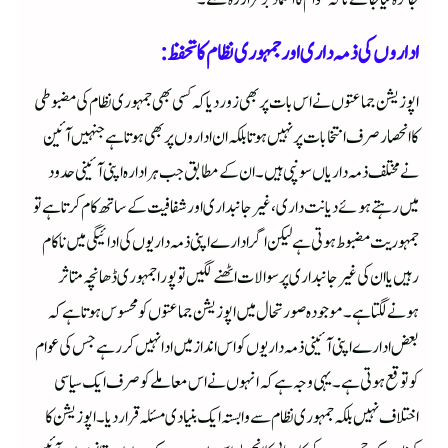
اداروں کی ذمہ داری اور جمہوری نظام کا تحفظ:
اپوزیشن جماعتوں نے اس بات پر بھی زور دیا کہ کسی بھی جمہوری نظام کی مضبوطی
کا انحصار صرف انتخابات پر نہیں ہوتا بلکہ ان اداروں پر بھی ہوتا ہے جنہیں آئین
نے مختلف ذمہ داریاں سونپی ہیں۔ ان کے مطابق جب ہر ادارہ اپنی آئینی حدود
میں رہتے ہوئے دیانت داری، غیر جانبداری اور شفافیت کے ساتھ کام کرتا ہے تو
جمہوریت مضبوط ہوتی ہے لیکن اگر ادارے اپنی ذمہ داریوں کی ادائیگی میں ناکام
رہیں یا ان کی غیر جانبداری پر سوالات اٹھنے لگیں تو پورا جمہوری ڈھانچہ متاثر
ہونے لگتا ہے۔ موجودہ صورتحال میں اپوزیشن جماعتوں کو محسوس ہوتا ہے کہ
بعض ادارے اپنی آئینی ذمہ داریوں کو اس انداز میں ادا نہیں کر رہے جس کی عوام
کو توقع ہوتی ہے۔ یہی وجہ ہے کہ انہوں نے اس معاملے کو صرف ایک سیاسی
اختلاف نہیں بلکہ جمہوری نظام سے وابستہ ایک بنیادی مسئلہ قرار دیا۔ اپوزیشن کا