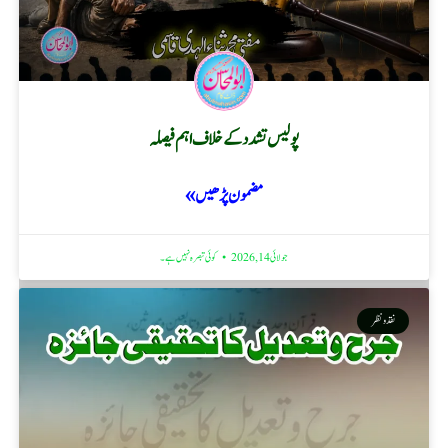
پولیس تشدد کے خلاف اہم فیصلہ
مضمون پڑھیں »
جولائی 14, 2026
کوئی تبصرہ نہیں ہے۔
نقد ونظر