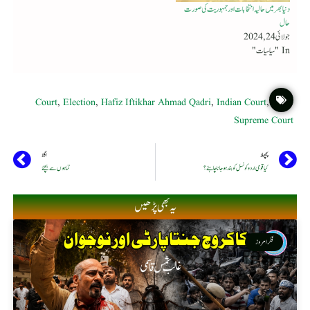
دنیا بھر میں حالیہ انتخابات اور جمہوریت کی صورت
حال
جولائی 24, 2024
In "سیاسیات"
Court
,
Election
,
Hafiz Iftikhar Ahmad Qadri
,
Indian Court
,
Supreme Court
پچھلا
اگلا
کیا قومی اردو کونسل کو بند ہوجانا چاہئے؟
گناہوں سے بچئے
یہ بھی پڑھیں
فکر امروز