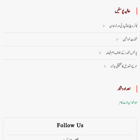
حالیہ پوسٹیں
کاکروچ جنتا پارٹی اور نوجوان
نغماتِ خواتین
پولیس تشدد کے خلاف اہم فیصلہ
جرح و تعدیل کا تحقیقی جائزہ
اعداد وشمار
ابوالمحاسن ڈاٹ کام
Follow Us