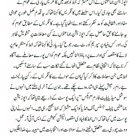
اپوزیشن جماعتوں کے اس مشترکہ خط کو بعد میں کانگریس پارٹی نے عوام کے
سامنے بھی جاری کیا۔ اس سلسلے میں کانگریس کا کہنا تھا کہ یہ قدم مکمل طور پر عوامی
مفاد اور شفافیت کو مدنظر رکھتے ہوئے اٹھایا گیا ہے۔ کانگریس کے مطابق عوام کو
یہ جاننے کا حق حاصل ہے کہ اپوزیشن جماعتوں نے کن معاملات پر تشویش ظاہر
کی۔اور کس بنیاد پر سپریم کورٹ سے رجوع کیا۔ پارٹی کا کہنا تھا کہ خط کو منظرِ عام پر
لانے کا مقصد کسی ادارے پر دباؤ ڈالنا نہیں بلکہ عوام کو اس پورے معاملے سے آگاہ
کرنا ہے تاکہ انتخابی نظام سے متعلق اٹھائے گئے نکات سب کے سامنے آ سکیں۔
خط میں جن معاملات کا ذکر کیا گیا ان کے حوالے سے کانگریس کے رکنِ پارلیمنٹ
جے رام رمیش پہلے ہی اشارہ دے چکے تھے۔ جون کے آخری ہفتے میں انہوں نے
سوشل میڈیا پلیٹ فارم "ایکس” پر ایک پوسٹ کے ذریعے بتایا تھا کہ اپوزیشن
جماعتیں چیف جسٹس آف انڈیا کو ایک مشترکہ خط بھیج رہی ہیں۔ انہوں نے اپنی
پوسٹ میں کہا تھا کہ اس خط کا بنیادی مقصد الیکشن کمیشن کے ایس آئی آر عمل،
ووٹ چوری سے متعلق اٹھنے والے سوالات اور انتخابات میں مبینہ بے ضابطگیوں