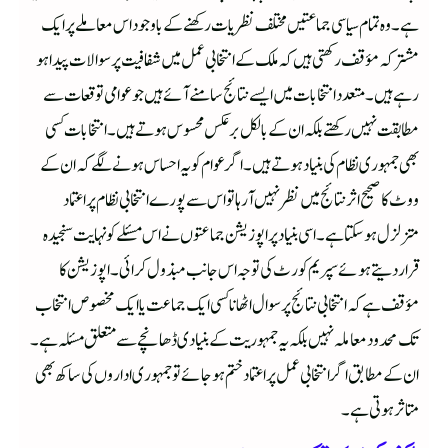
ہے۔ وہ تمام سیاسی جماعتیں مختلف نظریات رکھنے کے باوجود اس معاملے پر ایک
مشترکہ مؤقف رکھتی ہیں کہ ملک کے انتخابی عمل میں شفافیت پر سوالات پیدا ہو
رہے ہیں۔ متعدد انتخابات میں ایسے نتائج سامنے آئے ہیں جو عوامی توقعات سے
مطابقت نہیں رکھتے بلکہ ان کے بالکل برعکس محسوس ہوتے ہیں۔ انتخابات کسی
بھی جمہوری نظام کی بنیاد ہوتے ہیں۔ اگر عوام کو یہ احساس ہونے لگے کہ ان کے
ووٹ کا صحیح اثر نتائج میں نظر نہیں آرہا تو اس سے پورے انتخابی نظام پر اعتماد
متزلزل ہو سکتا ہے۔ اسی بنیاد پر اپوزیشن جماعتوں نے اس مسئلے کو نہایت سنجیدہ
قرار دیتے ہوئے سپریم کورٹ کی توجہ اس جانب مبذول کرائی۔ اپوزیشن کا
مؤقف ہے کہ انتخابی نتائج پر سوال اٹھانا کسی ایک جماعت یا ایک مخصوص انتخاب
تک محدود معاملہ نہیں بلکہ یہ جمہوریت کے بنیادی ڈھانچے سے متعلق مسئلہ ہے۔
ان کے مطابق اگر انتخابی عمل پر اعتماد ختم ہو جائے تو جمہوری اداروں کی ساکھ بھی
متاثر ہوتی ہے۔