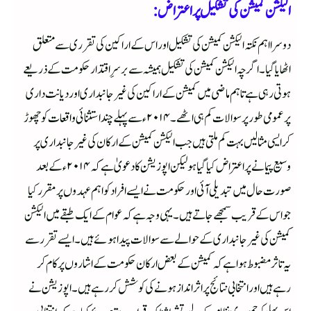
الیکشن کمیشن کی تشکیل پر اعتراض:
دوسرا اہم نکتہ الیکشن کمیشن کی تشکیل اور اس کے اراکین کی تقرری سے متعلق
اٹھایا گیا۔ اگرچہ الیکشن کمیشن کی تشکیل ہمیشہ سے برسرِ اقتدار حکومت کے ذریعے
ہوتی رہی ہے تاہم ماضی میں کمیشن کے اراکین کی غیر جانبداری اور دیانت داری
پر عمومی طور پر سوالات کم ہی اٹھے۔ ۲۰۱۴ء سے پہلے چند استثنائی واقعات کو چھوڑ
کر ایسی مثالیں بہت کم ملتی ہیں جب الیکشن کمیشن کے ارکان کی غیر جانبداری پر
وسیع پیمانے پر اعتراض کیا گیا ہو لیکن اپوزیشن کا دعویٰ ہے کہ ۲۰۱۴ء کے بعد
صورت حال میں تبدیلی آئی اور حکومت نے ایسے افراد کو اہم عہدوں پر مقرر کیا
جو اس کے قریب سمجھے جاتے ہیں۔ یہی وجہ ہے کہ عوام کے ایک طبقے میں الیکشن
کمیشن کی غیر جانبداری کے حوالے سے سوالات پیدا ہوئے ہیں۔ ایسے تقرر سے
یہ تاثر مضبوط ہوا ہے کہ کمیشن کے بعض ارکان حکومت کے اشاروں پر کام کر
رہے ہیں اور انتخابی نتائج پر اثر انداز ہونے کی کوشش کر رہے ہیں۔ اپوزیشن نے