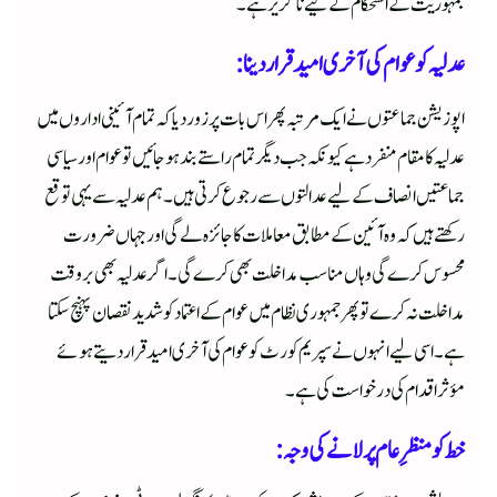
جمہوریت کے استحکام کے لیے ناگزیر ہے۔
عدلیہ کو عوام کی آخری امید قرار دینا:
اپوزیشن جماعتوں نے ایک مرتبہ پھر اس بات پر زور دیا کہ تمام آئینی اداروں میں
عدلیہ کا مقام منفرد ہے کیونکہ جب دیگر تمام راستے بند ہو جائیں تو عوام اور سیاسی
جماعتیں انصاف کے لیے عدالتوں سے رجوع کرتی ہیں۔ ہم عدلیہ سے یہی توقع
رکھتے ہیں کہ وہ آئین کے مطابق معاملات کا جائزہ لے گی اور جہاں ضرورت
محسوس کرے گی وہاں مناسب مداخلت بھی کرے گی۔ اگر عدلیہ بھی بروقت
مداخلت نہ کرے تو پھر جمہوری نظام میں عوام کے اعتماد کو شدید نقصان پہنچ سکتا
ہے۔ اسی لیے انہوں نے سپریم کورٹ کو عوام کی آخری امید قرار دیتے ہوئے
مؤثر اقدام کی درخواست کی ہے۔
خط کو منظرِ عام پر لانے کی وجہ: