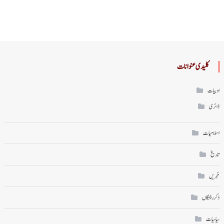
کلیدی عنوانات
ادبیات
ڈائری
اسلامیات
تاریخ
خبریں
ذکر رفتگاں
سیاسیات