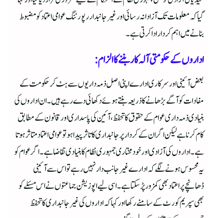
گیا کہ معلومات تک آزادانہ رسائی اور غیر جانبدار رپورٹنگ عوامی اعتماد کو مضبوط
بنانے میں اہم کردار ادا کرتی ہے۔
اداروں کے حکومتی آلہ کار بننے کا الزام:
بعض آئینی اور سرکاری ادارے اپنی اصل ذمہ داریوں سے ہٹ کر حکومت کے
مفادات کو آگے بڑھانے کا ذریعہ بنتے ہوئے دکھائی دے رہے ہیں۔ ان اداروں کی
بنیادی ذمہ داری عوام کے حقوق کا تحفظ، آئین کی پاسداری اور قانون کے مطابق
کام کرنا ہے لیکن اگر ان کے کردار پر جانبداری کا تاثر پیدا ہو تو عوامی اعتماد متاثر ہوتا
ہے۔ اداروں کی آزادی اور خود مختاری جمہوری نظام کا بنیادی تقاضا ہے۔ اگر عوام کو
یہ محسوس ہونے لگے کہ ادارے غیر جانب دار نہیں رہے تو اس سے آئینی
ڈھانچے پر اعتماد بھی کمزور پڑ سکتا ہے۔ اسی لیے اپوزیشن جماعتوں نے اس مسئلے کو
بھی سپریم کورٹ کے سامنے رکھا اور کہا کہ اداروں کی غیر جانبداری کا تحفظ