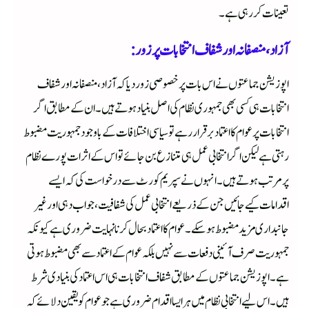
تعینات کر رہی ہے۔
آزاد، منصفانہ اور شفاف انتخابات پر زور:
اپوزیشن جماعتوں نے اس بات پر خصوصی زور دیا کہ آزاد، منصفانہ اور شفاف
انتخابات ہی کسی بھی جمہوری نظام کی اصل بنیاد ہوتے ہیں۔ ان کے مطابق اگر
انتخابات پر عوام کا اعتماد برقرار رہے تو سیاسی اختلافات کے باوجود جمہوریت مضبوط
رہتی ہے لیکن اگر انتخابی عمل ہی متنازع بن جائے تو اس کے اثرات پورے نظام
پر مرتب ہوتے ہیں۔ انہوں نے سپریم کورٹ سے درخواست کی کہ ایسے
اقدامات کیے جائیں جن کے ذریعے انتخابی عمل کی شفافیت، جواب دہی اور غیر
جانبداری مزید مضبوط ہو سکے۔ عوام کا اعتماد بحال کرنا نہایت ضروری ہے کیونکہ
جمہوریت صرف آئینی دفعات سے نہیں بلکہ عوام کے اعتماد سے بھی مضبوط ہوتی
ہے۔ اپوزیشن جماعتوں کے مطابق شفاف انتخابات ہی اس اعتماد کی بنیادی شرط
ہیں۔اس لیے انتخابی نظام میں ہر ایسا اقدام ضروری ہے جو عوام کو یقین دلائے کہ