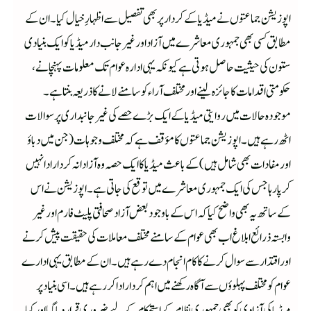
اپوزیشن جماعتوں نے میڈیا کے کردار پر بھی تفصیل سے اظہارِ خیال کیا۔ ان کے
مطابق کسی بھی جمہوری معاشرے میں آزاد اور غیر جانب دار میڈیا کو ایک بنیادی
ستون کی حیثیت حاصل ہوتی ہے کیونکہ یہی ادارہ عوام تک معلومات پہنچانے،
حکومتی اقدامات کا جائزہ لینے اور مختلف آراء کو سامنے لانے کا ذریعہ بنتا ہے۔
موجودہ حالات میں روایتی میڈیا کے ایک بڑے حصے کی غیر جانبداری پر سوالات
اٹھ رہے ہیں۔ اپوزیشن جماعتوں کا مؤقف ہے کہ مختلف وجوہات (جن میں دباؤ
اور مفادات بھی شامل ہیں) کے باعث میڈیا کا ایک حصہ وہ آزادانہ کردار ادا نہیں
کر پا رہا جس کی ایک جمہوری معاشرے میں توقع کی جاتی ہے۔ اپوزیشن نے اس
کے ساتھ یہ بھی واضح کیا کہ اس کے باوجود بعض آزاد صحافتی پلیٹ فارم اور غیر
وابستہ ذرائع ابلاغ اب بھی عوام کے سامنے مختلف معاملات کی حقیقت پیش کرنے
اور اقتدار سے سوال کرنے کا کام انجام دے رہے ہیں۔ ان کے مطابق یہی ادارے
عوام کو مختلف پہلوؤں سے آگاہ رکھنے میں اہم کردار ادا کر رہے ہیں۔ اسی بنیاد پر
میڈیا کی آزادی کو بھی جمہوری نظام کے استحکام کے لیے ضروری قرار دیا گیا اور کہا