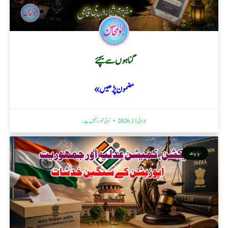
گناہوں سے بچئے
مضمون پڑھیں »
جولائی 11, 2026
کوئی تبصرہ نہیں ہے۔
سیاسیات