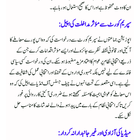
ان کا ووٹ محفوظ ہے اور اس کا صحیح استعمال ہو رہا ہے۔
سپریم کورٹ سے مؤثر مداخلت کی اپیل:
اپوزیشن جماعتوں نے سپریم کورٹ سے درخواست کی کہ وہ اس پورے معاملے کا
آئینی اور قانونی نقطہ نظر سے جائزہ لے اور ایسے مؤثر اقدامات کرے جن کے
ذریعے انتخابی نظام پر عوام کا اعتماد مزید مضبوط ہو سکے۔ ان کی درخواست کسی سیاسی
فائدے کے لیے نہیں بلکہ جمہوری اداروں کے تحفظ اور انتخابی عمل کی شفافیت کے
لیے ہے۔ اسی مقصد کے تحت انہوں نے چیف جسٹس آف انڈیا سے اپیل کی کہ وہ
اس معاملے کو عوامی اہمیت کا مسئلہ سمجھتے ہوئے ضروری آئینی کارروائی پر غور
کریں تاکہ انتخابی نظام کے بارے میں پیدا ہونے والے خدشات کا مناسب حل
نکل سکے۔
میڈیا کی آزادی اور غیر جانبدارانہ کردار: