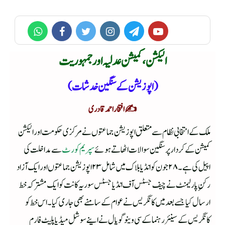
الیکشن، کمیشن عدلیہ اور جمہوریت
(اپوزیشن کے سنگین خدشات)
✍️افتخاراحمد قادری
ملک کے انتخابی نظام سے متعلق اپوزیشن جماعتوں نے مرکزی حکومت اور الیکشن
کمیشن کے کردار پر سنگین سوالات اٹھاتے ہوئے
سپریم کورٹ
سے مداخلت کی
اپیل کی ہے۔ ۲۸ جون کو انڈیا بلاک میں شامل ۲۳ اپوزیشن جماعتوں اور ایک آزاد
رکنِ پارلیمنٹ نے چیف جسٹس آف انڈیا جسٹس سوریہ کانت کو ایک مشترکہ خط
ارسال کیا جسے بعد میں کانگریس نے عوام کے سامنے بھی جاری کیا۔ اس خط کو
کانگریس کے سینئر رہنما کے سی وینوگوپال نے اپنے سوشل میڈیا پلیٹ فارم