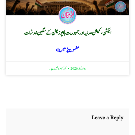
الیکشن، کمیشن عدلیہ اور جمہوریت | اپوزیشن کے سنگین خدشات
مضمون پڑھیں »
جولائی 8, 2026
کوئی تبصرہ نہیں ہے۔
Leave a Reply