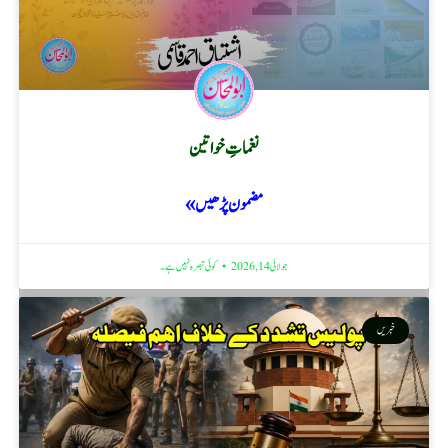
نغماتِ خواتین
مضمون پڑھیں »
جولائی 14, 2026
کوئی تبصرہ نہیں ہے۔
خبریں