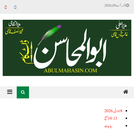
اتوار, اگست 09, 2026
8جولائی, 2026
10:13 صبح
سیاسیات