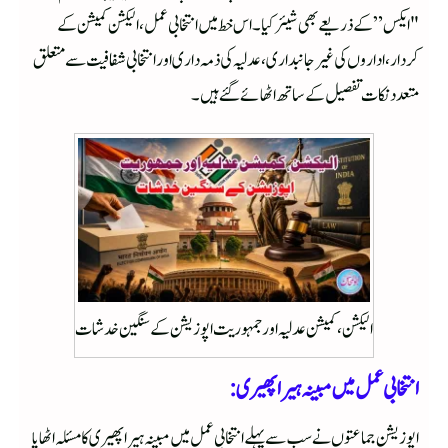
"ایکس” کے ذریعے بھی شیئر کیا۔ اس خط میں انتخابی عمل، الیکشن کمیشن کے
کردار، اداروں کی غیر جانبداری، عدلیہ کی ذمہ داری اور انتخابی شفافیت سے متعلق
متعدد نکات تفصیل کے ساتھ اٹھائے گئے ہیں۔
الیکشن، کمیشن عدلیہ اور جمہوریت اپوزیشن کے سنگین خدشات
انتخابی عمل میں مبینہ ہیرا پھیری:
اپوزیشن جماعتوں نے سب سے پہلے انتخابی عمل میں مبینہ ہیرا پھیری کا مسئلہ اٹھایا