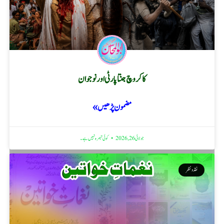
کاکروچ جنتا پارٹی اور نوجوان
مضمون پڑھیں »
جولائی 26, 2026
کوئی تبصرہ نہیں ہے۔
نقد ونظر