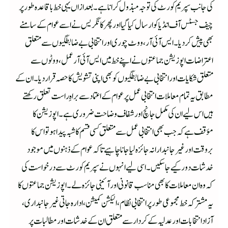
کی جانب سپریم کورٹ کی توجہ مبذول کرانا ہے۔ بعد ازاں یہی خط باقاعدہ طور پر
چیف جسٹس آف انڈیا کو ارسال کیا گیا اور پھر کانگریس نے اسے عوام کے سامنے
بھی پیش کر دیا۔ ایس آئی آر، ووٹ چوری اور انتخابی بے ضابطگیوں سے متعلق
اعتراضات اپوزیشن جماعتوں نے اپنے خط میں ایس آئی آر عمل، ووٹوں سے
متعلق شکایات اور انتخابی بے ضابطگیوں کو بھی اپنی تشویش کا حصہ قرار دیا۔ ان کے
مطابق یہ تمام معاملات انتخابی عمل پر عوام کے اعتماد سے براہِ راست تعلق رکھتے
ہیں اس لیے ان کی مکمل جانچ اور شفاف وضاحت ضروری ہے۔ اپوزیشن کا
مؤقف ہے کہ جب بھی انتخابی عمل سے متعلق کسی قسم کا شبہ پیدا ہو تو اس کا
بروقت اور غیر جانبدارانہ جائزہ لیا جانا چاہیے تاکہ عوام کے ذہنوں میں موجود
خدشات دور کیے جا سکیں۔ اسی لیے انہوں نے سپریم کورٹ سے درخواست کی
کہ وہ ان معاملات کا بھی مناسب قانونی اور آئینی جائزہ لے۔ اپوزیشن جماعتوں کا
یہ مشترکہ خط مجموعی طور پر انتخابی نظام، الیکشن کمیشن، ادارہ جاتی غیر جانبداری،
آزاد انتخابات اور عدلیہ کے کردار سے متعلق ان کے خدشات اور مطالبات پر