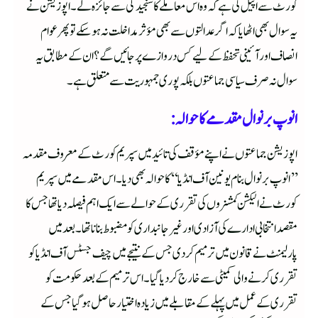
کورٹ سے اپیل کی ہے کہ وہ اس معاملے کا سنجیدگی سے جائزہ لے۔ اپوزیشن نے
یہ سوال بھی اٹھایا کہ اگر عدالتوں سے بھی مؤثر مداخلت نہ ہو سکے تو پھر عوام
انصاف اور آئینی تحفظ کے لیے کس دروازے پر جائیں گے؟ ان کے مطابق یہ
سوال نہ صرف سیاسی جماعتوں بلکہ پوری جمہوریت سے متعلق ہے۔
انوپ برنوال مقدمے کا حوالہ:
اپوزیشن جماعتوں نے اپنے مؤقف کی تائید میں سپریم کورٹ کے معروف مقدمہ
’’انوپ برنوال بنام یونین آف انڈیا‘‘ کا حوالہ بھی دیا۔ اس مقدمے میں سپریم
کورٹ نے الیکشن کمشنروں کی تقرری کے حوالے سے ایک اہم فیصلہ دیا تھا جس کا
مقصد انتخابی ادارے کی آزادی اور غیر جانبداری کو مضبوط بنانا تھا۔ بعد میں
پارلیمنٹ نے قانون میں ترمیم کر دی جس کے نتیجے میں چیف جسٹس آف انڈیا کو
تقرری کرنے والی کمیٹی سے خارج کر دیا گیا۔ اس ترمیم کے بعد حکومت کو
تقرری کے عمل میں پہلے کے مقابلے میں زیادہ اختیار حاصل ہو گیا جس کے