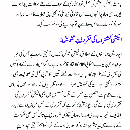
باعث الیکشن کمیشن کی مکمل خود مختاری کے حوالے سے نئے سوالات پیدا ہوئے
ہیں۔ اسی بنیاد پر انہوں نے اس قانونی تبدیلی کو بھی اپنی شکایت کا حصہ بنایا اور
سپریم کورٹ سے اس معاملے پر توجہ دینے کی درخواست کی۔
الیکشن کمشنروں کی تقرری پر تشویش:
اپوزیشن جماعتوں کے مطابق الیکشن کمیشن ایک ایسا آئینی ادارہ ہے جس کی غیر
جانبداری پر پورے انتخابی نظام کا اعتماد قائم ہوتا ہے۔ اگر اس ادارے کے اراکین
کی تقرری کے طریقہ کار پر ہی سوالات اٹھنے لگیں تو انتخابی عمل کی شفافیت بھی
متاثر ہو سکتی ہے۔ ان کی تشویش صرف موجودہ تقرریوں تک محدود نہیں بلکہ اس
پورے نظام سے متعلق ہے جس کے تحت مستقبل میں بھی الیکشن کمشنروں کی
تقرری کی جائے گی۔ اپوزیشن کا کہنا ہے کہ تقرری کے عمل میں زیادہ سے زیادہ
شفافیت، غیر جانبداری اور ادارہ جاتی توازن ضروری ہے تاکہ کسی بھی حکومت
کے بارے میں یہ تاثر پیدا نہ ہو کہ وہ اپنی پسند کے افراد کو اہم آئینی عہدوں پر