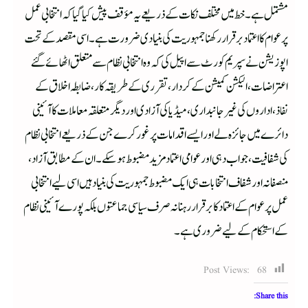
مشتمل ہے۔ خط میں مختلف نکات کے ذریعے یہ مؤقف پیش کیا گیا کہ انتخابی عمل
پر عوام کا اعتماد برقرار رکھنا جمہوریت کی بنیادی ضرورت ہے۔ اسی مقصد کے تحت
اپوزیشن نے سپریم کورٹ سے اپیل کی کہ وہ انتخابی نظام سے متعلق اٹھائے گئے
اعتراضات، الیکشن کمیشن کے کردار، تقرری کے طریقہ کار، ضابطہ اخلاق کے
نفاذ، اداروں کی غیر جانبداری، میڈیا کی آزادی اور دیگر متعلقہ معاملات کا آئینی
دائرے میں جائزہ لے اور ایسے اقدامات پر غور کرے جن کے ذریعے انتخابی نظام
کی شفافیت، جواب دہی اور عوامی اعتماد مزید مضبوط ہو سکے۔ ان کے مطابق آزاد،
منصفانہ اور شفاف انتخابات ہی ایک مضبوط جمہوریت کی بنیاد ہیں اسی لیے انتخابی
عمل پر عوام کے اعتماد کا برقرار رہنا نہ صرف سیاسی جماعتوں بلکہ پورے آئینی نظام
کے استحکام کے لیے ضروری ہے۔
Post Views:
68
Share this: