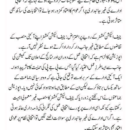
اس پہلو کو جمہوری نظام کے لیے تشویشناک قرار دیتے ہوئے کہا ہے کہ انتخابی
ادارے کی غیر جانبداری پر اگر عوام کا اعتماد کمزور ہو جائے تو انتخابات کی ساکھ بھی
متاثر ہوتی ہے۔
چیف الیکشن کمشنر کے رویے پر اعتراض: چیف الیکشن کمشنر اپنے آئینی منصب کے
تقاضوں کے مطابق غیر جانب دار کردار ادا کرتے ہوئے نظر نہیں آرہے۔
اپوزیشن کا الزام ہے کہ انتخابی عمل کے دوران اور نتائج کے اعلان تک کمیشن کی
جانب سے ایسا طرزِ عمل اختیار کیا گیا جس سے بی جے پی کی حمایت کا تاثر پیدا ہوا۔
ایک آئینی ادارے کے سربراہ سے توقع کی جاتی ہے کہ وہ ہر سیاسی جماعت کے
ساتھ یکساں برتاؤ کرے لیکن ان کے مطابق ایسا ہوتا ہوا دکھائی نہیں دیا۔ اپوزیشن
جماعتوں نے اس نکتے پر زور دیا کہ چیف الیکشن کمشنر کا منصب غیر معمولی اہمیت
رکھتا ہے کیونکہ اسی ادارے پر پورے انتخابی عمل کی نگرانی کی ذمہ داری عائد ہوتی
ہے۔ اگر اس ادارے کی غیر جانبداری پر سوالات اٹھنے لگیں تو انتخابی نظام پر عوامی
اعتماد بھی متاثر ہو سکتا ہے۔