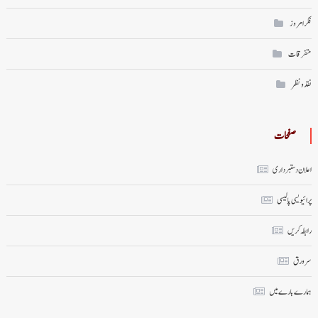
فکر امروز
متفرقات
نقد ونظر
صفحات
اعلان دستبرداری
پرائیویسی پالیسی
رابطہ کریں
سر ورق
ہمارے بارے میں