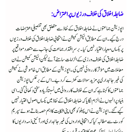
ضابطہ اخلاق کی خلاف ورزیوں پر اعتراض:
اپوزیشن جماعتوں نے ضابطہ اخلاق کے نفاذ سے متعلق بھی تفصیلی اعتراضات
درج کیے۔ ان کے مطابق الیکشن کمیشن نے انتخابی ضابطہ اخلاق کی خلاف ورزیوں
پر یکساں معیار اختیار نہیں کیا۔ برسرِ اقتدار جماعت کی جانب سے متعدد مواقع پر
ضابطہ اخلاق کی خلاف ورزی کے الزامات سامنے آئے لیکن الیکشن کمیشن نے ان
معاملات میں مؤثر کارروائی نہیں کی۔ اپوزیشن کے مطابق اس خاموشی نے کمیشن
کی غیر جانبداری پر مزید سوالات کھڑے کر دیے۔ اس کے برعکس اپوزیشن
جماعتوں کا کہنا ہے کہ ان کے خلاف کارروائی میں نسبتاً زیادہ سختی دکھائی گئی۔ اسی
بنیاد پر انہوں نے الزام لگایا کہ ضابطہ اخلاق کے نفاذ میں یکساں اصول اختیار نہیں
کیے گئے۔ اپوزیشن نے اس پہلو کو بھی اپنی شکایت کا اہم حصہ بناتے ہوئے سپریم
کورٹ سے مطالبہ کیا کہ انتخابی اداروں کی غیر جانبداری اور آئینی ذمہ داریوں کا
جائزہ لیا جائے تاکہ عوام کا اعتماد برقرار رہ سکے۔