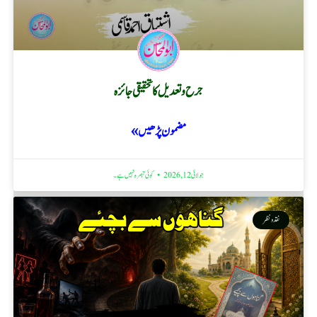
جرح و تعدیل کا تحقیقی جائزہ
مضمون پڑھیں »
جولائی 12, 2026
کوئی تبصرہ نہیں ہے۔
نقد ونظر