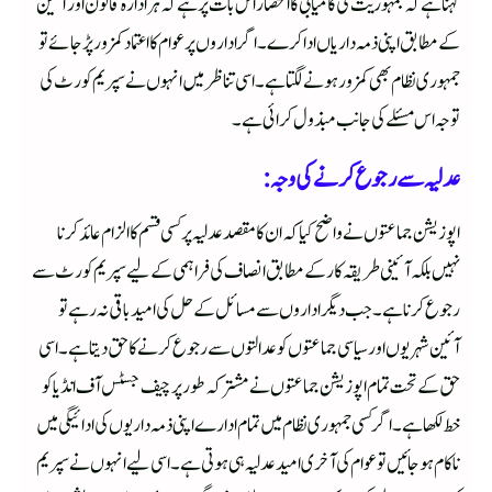
کہنا ہے کہ جمہوریت کی کامیابی کا انحصار اس بات پر ہے کہ ہر ادارہ قانون اور آئین
کے مطابق اپنی ذمہ داریاں ادا کرے۔ اگر اداروں پر عوام کا اعتماد کمزور پڑ جائے تو
جمہوری نظام بھی کمزور ہونے لگتا ہے۔ اسی تناظر میں انہوں نے سپریم کورٹ کی
توجہ اس مسئلے کی جانب مبذول کرائی ہے۔
عدلیہ سے رجوع کرنے کی وجہ:
اپوزیشن جماعتوں نے واضح کیا کہ ان کا مقصد عدلیہ پر کسی قسم کا الزام عائد کرنا
نہیں بلکہ آئینی طریقہ کار کے مطابق انصاف کی فراہمی کے لیے سپریم کورٹ سے
رجوع کرنا ہے۔ جب دیگر اداروں سے مسائل کے حل کی امید باقی نہ رہے تو
آئین شہریوں اور سیاسی جماعتوں کو عدالتوں سے رجوع کرنے کا حق دیتا ہے۔ اسی
حق کے تحت تمام اپوزیشن جماعتوں نے مشترکہ طور پر چیف جسٹس آف انڈیا کو
خط لکھا ہے۔ اگر کسی جمہوری نظام میں تمام ادارے اپنی ذمہ داریوں کی ادائیگی میں
ناکام ہو جائیں تو عوام کی آخری امید عدلیہ ہی ہوتی ہے۔ اسی لیے انہوں نے سپریم