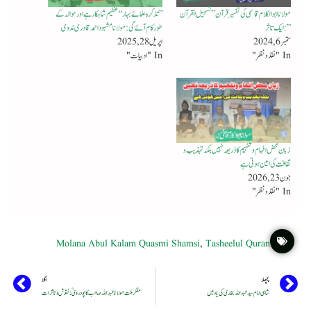
مولانا ابوالکلام قا سمی کی تفسیر قرآن ” تسہیل القرآن
’’ تذکرہ علمائے بہار‘‘ عظیم شاہکارہےاور حوالہ کے
” : ایک تاثر
طور کام آئے گی : مولانا مشہود احمد قادری ندوی
ستمبر 6, 2024
اپریل 28, 2025
In "نقد ونظر"
In "ادبیات"
زبان محض افہام و تفہیم کا ذریعہ نہیں بلکہ تہذیب و
ثقافت کی امین ہوتی ہے
جون 23, 2026
In "نقد ونظر"
Molana Abul Kalam Quasmi Shamsi
,
Tasheelul Quran
پچھلا
اگلا
شاہی امام سید عبداللہ بخاری کی یاد میں
مفکر ملت مولانا عبد اللہ صاحب کاپودرویؒ : نقوش و تأثرات