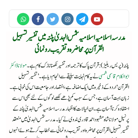
مدرسہ اسلامیہ اسلامیہ شمس الہدیٰ پٹنہ میں تفسیر تسہیل
القرآن پر محاضرہ و تقریب رونمائی
پٹنہ(پریس ریلیز): قرآن پاک کا ترجمہ اور تفسیر لکھنا نازک کام ہے۔
مولانا ڈاکٹر
ابوالکلام قاسمی شمسی
نے یہ کام نہایت سلیقے سےانجام دیا ہے۔ ’تفسیر تسہیل
القرآن ‘ اردو کے ذخیرہ میں ایک اضافہ ہے، اختصاراور جامعیت اس کی خوبی ہے۔
زبان بہت آسان ہے، جس کے سبب کم پڑھے لکھے لوگوں کے لئے بھی اس سے
استفادہ کرنا آسان ہے۔ان خیالات کا اظہار مدرسہ اسلامیہ شمس الہدیٰ پٹنہ کے
پرنسپل مولانا شاہ مشہود احمد قادری ندوی نےکیا۔ مدرسہ شمس الہدیٰ میں منعقد
تفسیر تسہیل القرآن پر محاضرہ اور تقریب رونمائی سے خطاب کرتے ہوئے انہوں