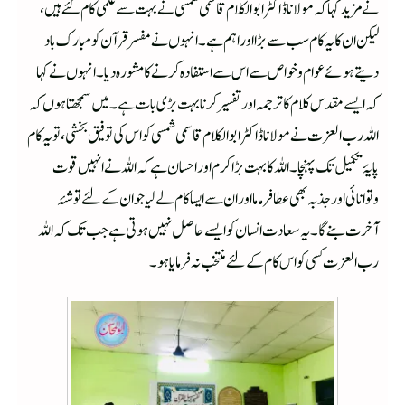
نے مزید کہا کہ مولانا ڈاکٹر ابوالکلام قاسمی شمسی نے بہت سے علمی کام کئے ہیں ،
لیکن ان کا یہ کام سب سے بڑا اور اہم ہے۔ انہوں نے مفسر قرآن کو مبارک باد
دیتے ہوئے عوام وخواص سے اس سے استفادہ کرنے کا مشورہ دیا۔انہوں نے کہا
کہ ایسے مقدس کلام کا ترجمہ اور تفسیر کرنا بہت بڑی بات ہے۔میں سمجھتا ہوں کہ
اللہ رب العزت نے مولاناڈاکٹر ابوالکلام قاسمی شمسی کو اس کی توفیق بخشی ، تو یہ کام
پایۂ تکمیل تک پہنچا۔ اللہ کا بہت بڑا کرم اور احسان ہے کہ اللہ نے انہیں قوت
وتوانائی اور جذبہ بھی عطا فرماما اور ان سے ایسا کام لے لیا جو ان کے لئے توشۂ
آخرت بنے گا۔یہ سعادت انسان کو ایسے حاصل نہیں ہوتی ہے جب تک کہ اللہ
رب العزت کسی کو اس کام کے لئے منتخب نہ فرمایا ہو۔