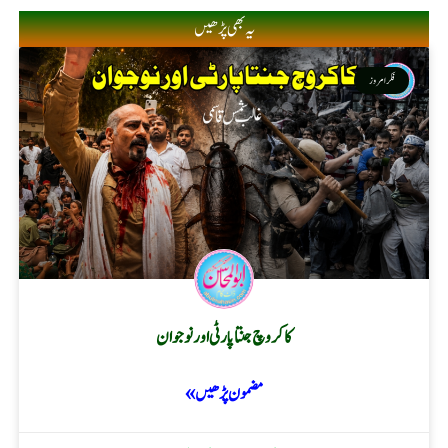
یہ بھی پڑھیں
فکر امروز
کاکروچ جنتا پارٹی اور نوجوان
مضمون پڑھیں »