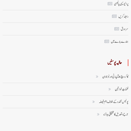
پرائیویسی پالیسی
رابطہ کریں
سر ورق
ہمارے بارے میں
حالیہ پوسٹیں
کاکروچ جنتا پارٹی اور نوجوان
نغماتِ خواتین
پولیس تشدد کے خلاف اہم فیصلہ
جرح و تعدیل کا تحقیقی جائزہ