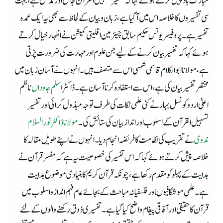
مبارک باد پیش کرتے ہوئے کہا کہ تفسیر تسہیل القرآن جامع اور مدلل ہے، بہت
سی تفسیروں کا خلاصہ اس میں آگیا ہے، زبان وبیان کے لحاظ سے بھی یہ ایک عمدہ
تفسیر ہے۔پروفیسر یونس حکیم سابق چیئرمین اقلیتی کمیشن نے اظہار خیال کرتے
ہوئے کہا کہ تفسیر بیان کرنے کے لیے جن علوم اور مہارت کی ضرورت پڑتی
ہے، مولانا ابوالکلام قاسمی شمسی اس سے متصف ہیں۔ انہوں نے آسان زبان میں
مختصر تفسیر بیان کی ہے، اس سے استفاد ہ کرنا آسان ہے۔ ڈاکٹر
اسلم جاوداں
ناظم
اعلیٰ اردو کونسل بہار نے کئی علمی نکات کی طرف توجہ مبذول کرائی اور تفسیر
تسہیل القرآن کے اسلوب اور انداز بیان کی ستائش کی ۔
مولانا ڈاکٹر نورالسلام
ندوی
نے تقریب کی نظامت کا فریضہ انجام دیا۔ انہوں نے اپنے طویل مقالہ کا
خلاصہ پیش کرتے ہوئے کہا کہ اس تفسیر کی خصوصیت یہ ہے کہ مفسرقرآن نے
ہدایت کے پہلو کو مقدم رکھا ہے، چونکہ قرآن کریم کا بنیادی موضوع ہدایت
ہے۔ علمی موشگافیوںاور فلسفیانہ مباحث کے بجائے عام فہم انداز و اسلوب میں
قرآن کا حقیقی اور آفاقی پیغام واضح کیا گیا ہے۔تفسیری ذوق رکھنے والوں کے لئے