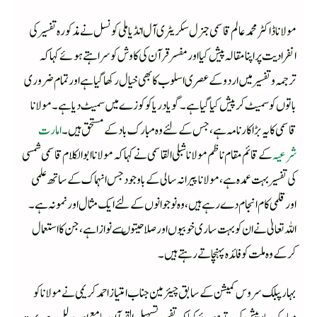
مولانا ڈاکٹر محمد عالم قاسمی جنرل سکریٹری آل انڈیا ملی کونسل نے مذکورہ تفسیر کی
انفرادیت پر اپنا مقالہ پیش کیا اور مفسر قرآن کی کاوش کو سراہتے ہوئے کہا کہ
ترجمہ وتفسیر میں اردو کے عصری اسلوب کا بھی خیال رکھا گیا ہے اور تمام ضروری
باتوں کو سمیٹ کر پیش کیا گیا ہے۔ گویا دریا کو کوزے میں سمیٹ دیا ہے۔ مولانا
قاسمی کا یہ بڑا کارنامہ ہے، جس کے لئے وہ مبارک باد کے مستحق ہیں۔
امارت
شرعیہ
کے قائم مقام ناظم مولانا شبلی القاسمی نے کہا کہ مولانا ابوالکلام قاسمی شمسی
کی تفسیر بہت عمدہ ہے، مولانا پیرانہ سالی کے باوجود جس انہماک کے ساتھ علمی
اور قلمی کام انجام دے رہے ہیں، وہ نوجوانوں کے لئے ایک مثال اور نمونہ ہے۔
اللہ تعالیٰ نے ان کو بہت ساری خوبیوں اور صلاحیتو ںسے نوازا ہے،جن کا استعمال
کرکے وہ ملت کو فائدہ پہنچاتے رہتے ہیں۔
بہار پبلک سروس کمیشن کے سابق چیئرمین جناب امتیاز احمد کریمی نے مولانا کو