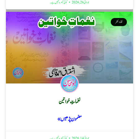
جولائی 26, 2026
کوئی تبصرہ نہیں ہے۔
نقد ونظر
نغماتِ خواتین
مضمون پڑھیں »
جولائی 14, 2026
کوئی تبصرہ نہیں ہے۔