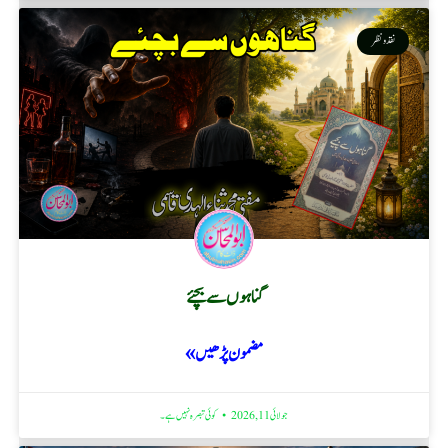
نقد ونظر
گناہوں سے بچئے
مضمون پڑھیں »
جولائی 11, 2026
کوئی تبصرہ نہیں ہے۔