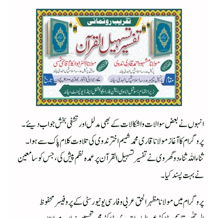
انہوں نے بعض سوالات واشکالات کے بھی مدلل اور تشفی بخش جواب دیئے۔
پروگرام کا آغاز مولانا قاری محمد شمیم اختر ندوی کی تلاوت کلام پاک سے ہوا۔
ثناءاللہ ثناء دوگھروی نے تفسیر تسہیل القرآن پر عمدہ نظم پیش کی ،جس کو سامعین
نے بہت پسند کیا۔
پروگرام میں مولانا مظہرالحق عربی وفارسی یونیورسٹی کے پروفیسر محفوظ