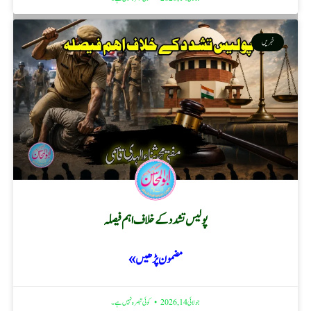
خبریں
پولیس تشدد کے خلاف اہم فیصلہ
مضمون پڑھیں »
جولائی 14, 2026
کوئی تبصرہ نہیں ہے۔