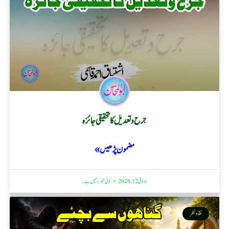
جرح و تعدیل کا تحقیقی جائزہ
مضمون پڑھیں »
جولائی 12, 2026
کوئی تبصرہ نہیں ہے۔
نقد ونظر