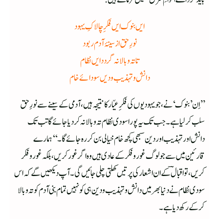
ایں بنوک ایں فکرِ چالاکِ یہود
نورِ حق از سینۂ آدم ربود
تا تہ و بالا نہ گردد ایں نظام
دانش و تہذیب و دیں سودائے خام
’’اِن ’بنوک‘ نے، جو یہودیوں کی فکرِ عیّارکا نتیجہ ہیں، آدمی کے سینے سے نورِ حق
سلب کرلیا ہے۔ جب تک یہ پورا سودی نظام تہ و بالا نہ کردیا جائے گا تب تک
دانش اور تہذیب اور دین سبھی کچھ خام خیالی بن کر رہ جائے گا۔‘‘ ہمارے
قارئین میں سے جو لوگ غور و فکر کے عادی ہیں وہ اگر غور کریں، بلکہ غور و فکر
کریں، تو اقبالؔ کے ان اشعار کی پرتیں کھلتی چلی جائیں گی۔ آپ دیکھیں گے کہ اس
سودی نظام نے دنیا بھر میں دانش و تہذیب و دین ہی کونہیں تمام بنی آدم کو تہ و بالا
کرکے رکھ دیا ہے۔