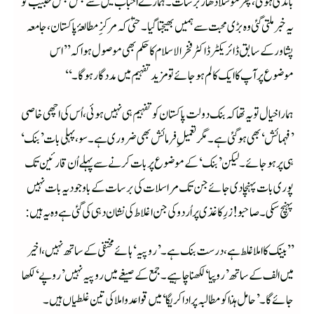
باندی ہوئی، پھر موسلا دھار برسات۔ ہمارے احباب میں سے جس جس حبیب کو
یہ خبر ملتی گئی وہ بڑی محبت سے ہمیں بھیجتا گیا۔ حتیٰ کہ مرکزِ مطالعۂ پاکستان، جامعہ
پشاور کے سابق ڈائریکٹر ڈاکٹر فخرالاسلام کا حکم بھی موصول ہوا کہ ’’اس
موضوع پر آپ کا ایک کالم ہوجائے تو مزید تفہیم میں مددگار ہوگا۔‘‘
ہمارا خیال تو یہ تھا کہ بنک دولت پاکستان کو تفہیم ہی نہیں ہوئی، اُس کی اچھی خاصی
’فہمائش‘ بھی ہوگئی ہے۔ مگر تعمیلِ فرمائش بھی ضروری ہے۔ سو، پہلی بات ’بنک‘
ہی پر ہوجائے۔ لیکن ’بنک‘ کے موضوع پر بات کرنے سے پہلے اُن قارئین تک
پوری بات پہنچا دی جائے جن تک مراسلات کی برسات کے باوجود یہ بات نہیں
پہنچ سکی۔ صاحبو! زرِکاغذی پر اُردو کی جن اغلاط کی نشان دہی کی گئی ہے وہ یہ ہیں:
’’بینک کا املا غلط ہے، درست بنک ہے۔ ’روپیہ‘ ہائے مختفی کے ساتھ نہیں، اخیر
میں الف کے ساتھ ’روپیا‘ لکھنا چاہیے۔ جمع کے صیغے میں روپیہ نہیں ’روپے‘ لکھا
جائے گا۔ ’حامل ہٰذا کو مطالبہ پر اداکریگا‘ میں قواعد و املا کی تین غلطیاں ہیں۔