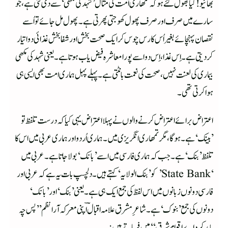
بھائیو! کیا بھول گئے ہو کہ تمھاری اُمت کی مثال’شہد کی مکھی‘ سے دی گئی ہے، جو
سارے میں صرف اور صرف پھول کھوجتی پھرتی ہے۔ پھول مل جائے تو اُسے
نقصان پہنچائے بغیر اُس کا رس چوس کر ایک صحت بخش اور شفا بخش غذائی دوا تیار
کردیتی ہے۔ اِس غذا، اِس دوا سے پورا معاشرہ فیض یاب ہوتا ہے۔ یعنی شہد کی مکھی
بیماری کی لعنت نہیں، صحت کی نعمت بانٹتی ہے۔ پہلے پہل ہماری امت بھی ایسی ہی
ہوا کرتی تھی۔
اعتراض برائے اعتراض کرنے والوں نے پہلا اعتراض یہی کیا کہ درست تلفظ تو
’بینک‘ ہے۔ ہوگا، مگر تمھاری انگریزی میں۔ ہماری اُردو اور ہماری عربی میں اس کا
تلفظ ’بنک‘ ہے۔ جب کہ ہماری فارسی میں اسے’بانک‘ بولا جاتا ہے۔ عربی میں
‘State Bank’ کو ’بنک الولایہ‘ کہتے ہیں۔ دلچسپ بات یہ ہے کہ عربی اور
فارسی دونوں زبانوں میں اس لفظ کی جمع ایک ہی ہے۔ یعنی ’بنک‘ اور ’بانک‘
دونوں کی جمع ’بنوک‘ ہے۔ شاعرِ مشرق علامہ اقبالؔ اپنی معرکہ آرا نظم ’’پس چہ
باید کرد اے اقوامِ شرق‘‘ میں فرماتے ہیں: