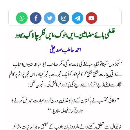
غلطی ہائے مضامین ۔ ایں بنوک، ایں فکرِ چالاکِ یہود
احمد حاطب صدیقی
’سیکڑوں‘ کہنا تو شاید مبالغے کی بات ہوگی، مگر صاحب! بلامبالغہ بیسیوں احباب
نے ذاتی پیغامات بھیج بھیج کرکالم نگار کو ایک خبر سے باخبر کیا اور اس خبرِ پُراثر پر کالم
نگار سے اپنی ( بے اثر ) رائے دینے کی پُرزور فرمائش کی۔ خبر یہ تھی:
’’وفاقی محتسب نے پاکستان کے زرِ کاغذی پر درج اُردو عبارت تبدیل کرنے کا
تاریخ ساز فیصلہ سنادیا۔‘‘
خانیوال سے تعلق رکھنے والے، اُردو زبان و ادب کے محقق، ماہر لسانیات، شاعر