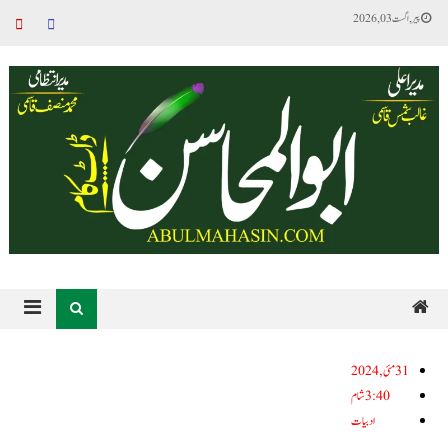
پیر, اگست 03, 2026
31مئی, 2024
3:40 شام
ادبیات