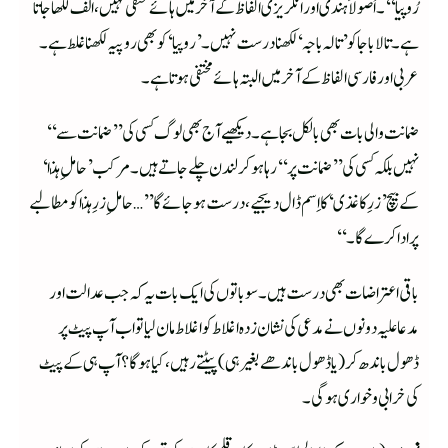
رُوپیّا‘‘۔ اُصولاً ہندی اور انگریزی الفاظ کے آخر میں ہائے مختفی نہیں، الف لکھا جاتا
ہے۔ تالا باجا کو ’تالہ باجہ‘ لکھنا درست نہیں۔ ’روپیا‘ کو بھی روپیہ لکھنا غلط ہے۔
عربی اور فارسی الفاظ کے آخر میں البتہ ہائے مختفی ہوتا ہے۔
ضمانت والی بات بھی بالکل بجا ہے۔ دیکھیے آج بھی لوگ کسی کی ’’ضمانت سے‘‘
نہیں بلکہ کسی کی’’ضمانت پر‘‘ رہا ہوکر لندن چلے جاتے ہیں۔ مرکب ’حاملِ ہٰذا‘
کے بیچ ’زرِکاغذی‘ کا اِسم ڈال دیجیے، درست ہوجائے گا ’’… حاملِ زرِ ہٰذا کو مطالبے
پر ادا کرے گا۔‘‘
باقی اعتراضات بھی درست ہیں۔ سو باتوں کی ایک بات یہ کہ جب عدالت اور
مدعا علیہ دونوں نے مدعی کی نشان زدہ اغلاط کو اغلاط مان لیا تو اب آپ پیٹ پر
ڈھول باندھ کر (یا ڈھول باندھے بغیر ہی) پیٹتے رہیں، کیا ہوگا؟ آپ ہی کے پیٹ
کی خرابی و خواری ہوگی۔