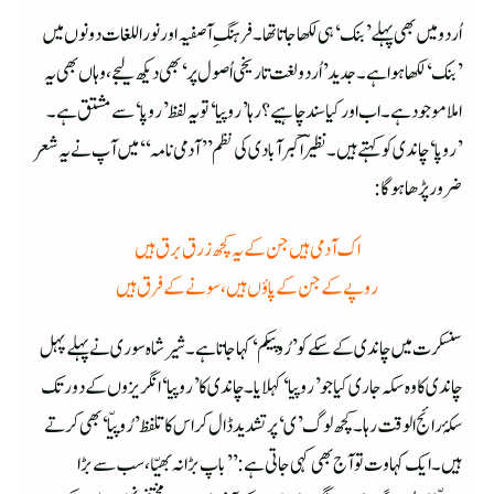
اُردو میں بھی پہلے ’بنک‘ ہی لکھا جاتا تھا۔ فرہنگِ آصفیہ اور نوراللغات دونوں میں
’بنک‘ لکھا ہوا ہے۔ جدید ’اُردو لغت تاریخی اُصول پر‘ بھی دیکھ لیجے، وہاں بھی یہ
املا موجود ہے۔ اب اور کیا سند چاہیے؟ رہا ’روپیا‘ تویہ لفظ ’روپا‘ سے مشتق ہے۔
’روپا‘ چاندی کو کہتے ہیں۔ نظیرؔ اکبر آبادی کی نظم ’’آدمی نامہ‘‘ میں آپ نے یہ شعر
ضرور پڑھا ہوگا:
اک آدمی ہیں جن کے یہ کچھ زرق برق ہیں
روپے کے جن کے پاؤں ہیں، سونے کے فرق ہیں
سنسکرت میں چاندی کے سکے کو ’رُوپیکم‘ کہا جاتا ہے۔ شیر شاہ سوری نے پہلے پہل
چاندی کا وہ سکہ جاری کیا جو ’روپیا‘ کہلایا۔ چاندی کا ’روپیا‘ انگریزوں کے دور تک
سکۂ رائج الوقت رہا۔ کچھ لوگ ’ی‘ پر تشدید ڈال کر اس کا تلفظ ’رُوپیّا‘ بھی کرتے
ہیں۔ ایک کہاوت تو آج بھی کہی جاتی ہے: ’’باپ بڑا نہ بھیّا، سب سے بڑا