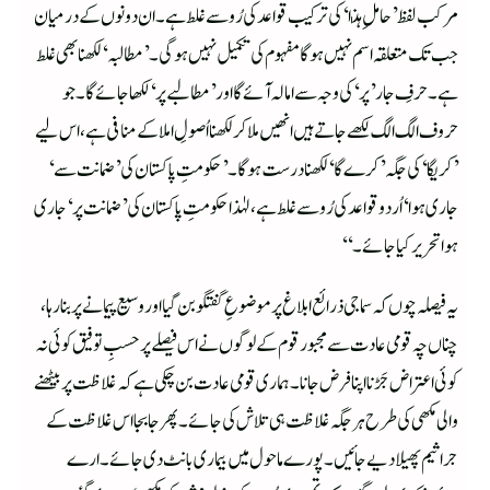
مرکب لفظ ’حاملِ ہٰذا‘ کی ترکیب قواعد کی رُو سے غلط ہے۔ ان دونوں کے درمیان
جب تک متعلقہ اسم نہیں ہوگا مفہوم کی تکمیل نہیں ہوگی۔ ’مطالبہ‘ لکھنا بھی غلط
ہے۔ حرفِ جار ’پر‘ کی وجہ سے امالہ آئے گا اور ’مطالبے پر‘ لکھا جائے گا۔ جو
حروف الگ الگ لکھے جاتے ہیں انھیں ملا کر لکھنا اُصولِ املا کے منافی ہے، اس لیے
’کریگا‘کی جگہ ’کرے گا‘لکھنا درست ہوگا۔ ’حکومتِ پاکستان کی ’ضمانت سے‘
جاری ہوا‘ اُردو قواعد کی رُو سے غلط ہے، لہٰذاحکومتِ پاکستان کی ’ضمانت پر‘ جاری
ہوا تحریر کیا جائے۔‘‘
یہ فیصلہ چوں کہ سماجی ذرائع ابلاغ پر موضوعِ گفتگو بن گیا اور وسیع پیمانے پر بنا رہا،
چناں چہ قومی عادت سے مجبور قوم کے لوگوں نے اس فیصلے پر حسبِ توفیق کوئی نہ
کوئی اعتراض جَڑنا اپنا فرض جانا۔ ہماری قومی عادت بن چکی ہے کہ غلاظت پر بیٹھنے
والی مکھی کی طرح ہر جگہ غلاظت ہی تلاش کی جائے۔ پھرجا بجا اس غلاظت کے
جراثیم پھیلا دیے جائیں۔ پورے ماحول میں بیماری بانٹ دی جائے۔ ارے