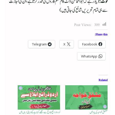
نوٹ:
(یاد رہے کہ ابو المحاسن ڈاٹ کام قلم کاروں کی قدر کرتا ہے، ان کی اجازت
سے ہی تمام تحریریں شائع کی جاتی ہیں)
Post Views:
309
Share this:
Telegram
X
Facebook
WhatsApp
Related
مشفق خواجہ کی یاد میں
اُردو ذرائع ابلاغ سے، مجھے کہنا ہے کچھ اپنی زباں میں