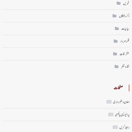
خبریں
ذکر رفتگاں
سیاسیات
فکر امروز
متفرقات
نقد ونظر
صفحات
اعلان دستبرداری
پرائیویسی پالیسی
رابطہ کریں