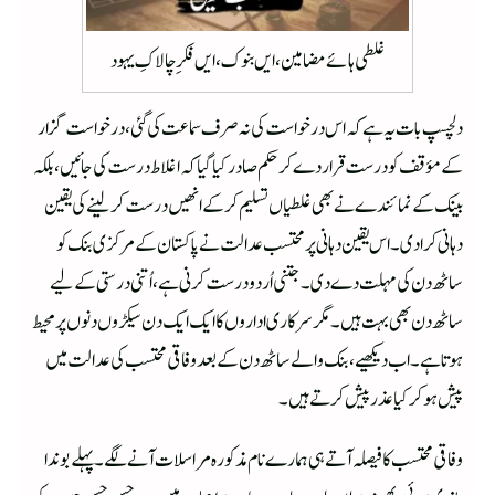
غلطی ہائے مضامین، ایں بنوک، ایں فکرِ چالاکِ یہود
دلچسپ بات یہ ہے کہ اس درخواست کی نہ صرف سماعت کی گئی، درخواست گزار
کے مؤقف کو درست قرار دے کر حکم صادر کیا گیاکہ اغلاط درست کی جائیں، بلکہ
بینک کے نمائندے نے بھی غلطیاں تسلیم کرکے انھیں درست کرلینے کی یقین
دہانی کرادی۔ اس یقین دہانی پر محتسب عدالت نے پاکستان کے مرکزی بنک کو
ساٹھ دن کی مہلت دے دی۔ جتنی اُردو درست کرنی ہے، اُتنی درستی کے لیے
ساٹھ دن بھی بہت ہیں۔ مگر سرکاری اداروں کا ایک ایک دن سیکڑوں دنوں پر محیط
ہوتا ہے۔ اب دیکھیے، بنک والے ساٹھ دن کے بعد وفاقی محتسب کی عدالت میں
پیش ہوکر کیا عذر پیش کرتے ہیں۔
وفاقی محتسب کا فیصلہ آتے ہی ہمارے نام مذکورہ مراسلات آنے لگے۔ پہلے بوندا