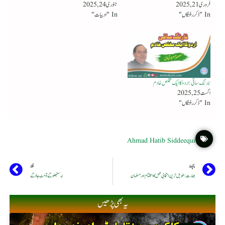
فروری 21, 2025
جنوری 24, 2025
In "ذکر رفتگاں"
In "ادبیات"
نارنگ ساقی : اردو کا ایک مخلص خادم
اگست 25, 2025
In "ذکر رفتگاں"
Ahmad Hatib Siddeequi
پچھلا
اگلا
بھارت: طویل ترین انتخابی عمل کا اختتام اور مسلمان
نہ سنبھلو گے تو مٹ جاؤ گے
یہ بھی پڑھیں