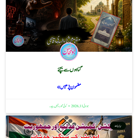
گناہوں سے بچئے
مضمون پڑھیں »
جولائی 11, 2026
کوئی تبصرہ نہیں ہے۔
سیاسیات