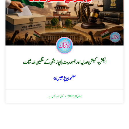
الیکشن، کمیشن عدلیہ اور جمہوریت | اپوزیشن کے سنگین خدشات
مضمون پڑھیں »
جولائی 8, 2026
کوئی تبصرہ نہیں ہے۔