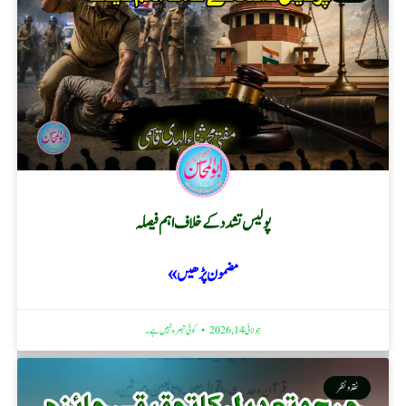
پولیس تشدد کے خلاف اہم فیصلہ
مضمون پڑھیں »
جولائی 14, 2026
کوئی تبصرہ نہیں ہے۔
نقد ونظر