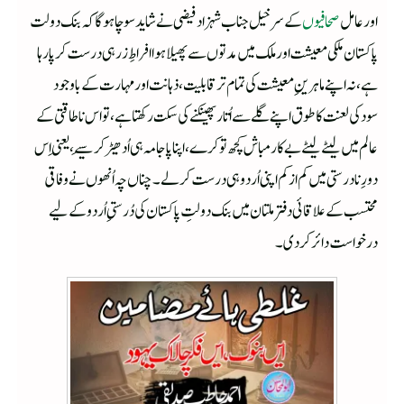
اور عامل
صحافیوں
کے سرخیل جناب شہزاد فیضی نے شاید سوچا ہوگا کہ بنک دولت
پاکستان ملکی معیشت اور ملک میں مدتوں سے پھیلا ہوا افراطِ زر ہی درست کر پا رہا
ہے، نہ اپنے ماہرینِ معیشت کی تمام تر قابلیت، ذہانت اور مہارت کے باوجود
سودکی لعنت کا طوق اپنے گلے سے اُتار پھینکنے کی سکت رکھتا ہے، تو اس ناطاقتی کے
عالم میں لیٹے لیٹے بے کار مباش کچھ تو کرے، اپنا پاجامہ ہی اُدھیڑ کر سِیے، یعنی اِس
دورِ نادرستی میں کم از کم اپنی اُردو ہی درست کرلے۔ چناں چہ اُنھوں نے وفاقی
محتسب کے علاقائی دفتر ملتان میں بنک دولتِ پاکستان کی دُرستیِ اُردو کے لیے
درخواست دائر کردی۔