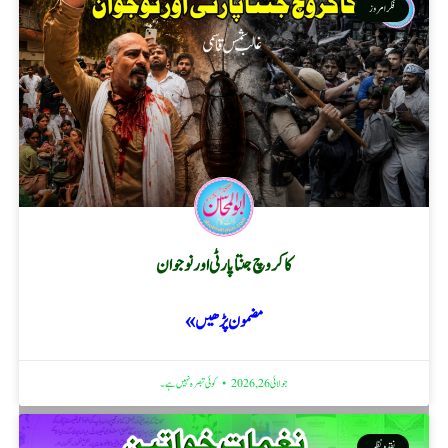
فکر امروز
کاکروچ جنتا پارٹی اور نوجوان
مضمون پڑھیں »
جولائی 26, 2026
کوئی تبصرہ نہیں ہے۔
نقد ونظر