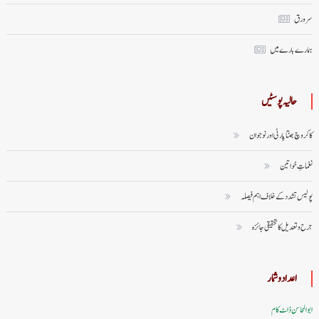
سر ورق
ہمارے بارے میں
حالیہ پوسٹیں
کاکروچ جنتا پارٹی اور نوجوان
نغماتِ خواتین
پولیس تشدد کے خلاف اہم فیصلہ
جرح و تعدیل کا تحقیقی جائزہ
اعداد وشمار
ابوالمحاسن ڈاٹ کام