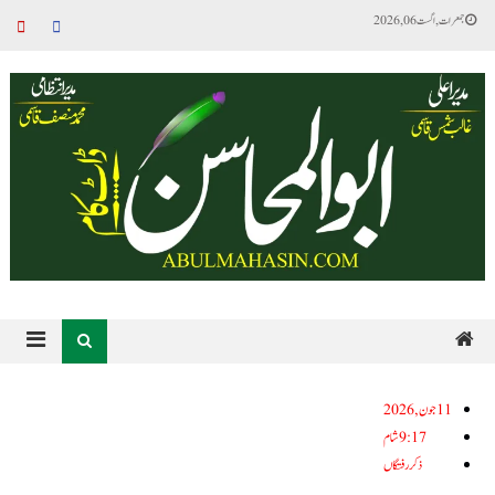
جمعرات, اگست 06, 2026
11جون, 2026
9:17 شام
ذکر رفتگاں