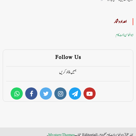
اعداد وشمار
ابوالمحاسن ڈاٹ کام
Follow Us
ہمیں فالو کریں
جملہ حقوق ابوالمحاسن ڈاٹ کام محفوظ ہیں
|
Editorial منجانب
MysteryThemes
۔