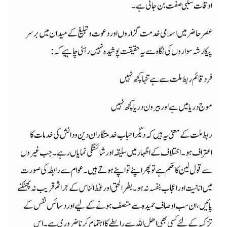
اوقات سلبی صفت بن جاتی ہے ۔
عصر حاضر میں اسلامی خدمت گزاروں اور دعوت و تبلیغ کے میدان میں بر سر
پیکار شہ سواروں کی نگاہ سے یہ حقیقت پوشیدہ نہیں رہنی چاہیے کہ :
فرد قائم ربط ملت سے ہے تنہا کچھ نہیں
موج دریا میں ہے اوربیرون دریا کچھ نہیں
ربط ملت کے معنی یہ ہیں کہ دیگر احباب خدمتگاران دین و دانش کی خدمات کا
اعتراف ہو۔ اختلاف کے اظہار میں سلیقہ اور شائستگی نمایاں رہے ۔ جب غیروں
سے قول لین کا حکم ہےتو پھر اپنے تو اپنے ہوتے ہیں ۔ عوام سے رابطہ کی صورت
میں انانیت اور اعجاب بنفسہ نہ ہو ۔ بطر الحق اور غمط الناس کے جراثم قریب نہ پھٹکنے
پائیں، ان سب اوصاف حمیدہ سے متصف ہونے کے لیے اور دسائس نفس کے
تزکیہ کے لئے کسی بھی اھل اللہ سے رابطے کا اہتمام کرنا ضروری ہے ۔ اس