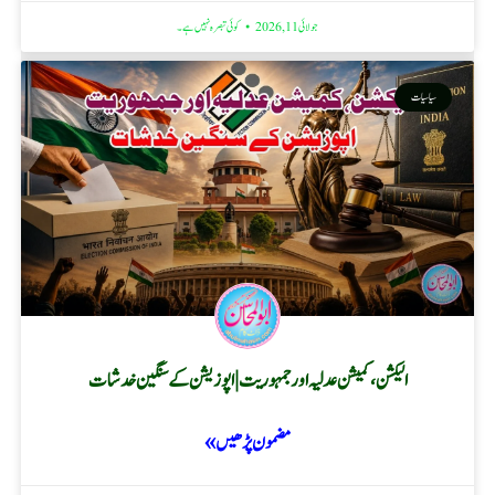
جولائی 11, 2026
کوئی تبصرہ نہیں ہے۔
سیاسیات
الیکشن، کمیشن عدلیہ اور جمہوریت | اپوزیشن کے سنگین خدشات
مضمون پڑھیں »