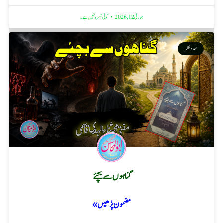
جولائی 12, 2026
کوئی تبصرہ نہیں ہے۔
نقد ونظر
گناہوں سے بچئے
مضمون پڑھیں »