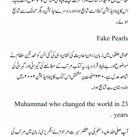
تھا جس میں توحید ،رسالت اور آخرت جیسے بنیادی مسائل کو موضوع بحث بنایا ۔
اس کا پہلا ایڈیشن کناڈا سے شایع ہوا ، اور دوسرے ایڈیشن دیگر ممالک سے شایع
ہوئے ۔
Fake Pearls
عوامی حلقوں میں زبان زد ان احادیث کی نشان دہی کی گئی جن کو محدثین عظام نے
موضوع اور بے بنیاد قرار دیا ۔ یہ کتاب مرتب کے مطالعے کی گیرائی اور گہرائی کی
شاھد عدل ہے، ۲۳۰صفحات پر مشتمل اس کتاب کا پہلا ایڈیشن ۲۰۰۲ء میں
ہندوستان سے شایع ہوا ۔
Muhammad who changed the world in 23
years .
آپ صلی اللہ علیہ وسلم کی یہ مختصر سیرت مرحوم نے انگریزی زبان میں مرتب کی