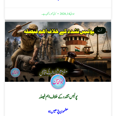
جولائی 14, 2026
کوئی تبصرہ نہیں ہے۔
خبریں
پولیس تشدد کے خلاف اہم فیصلہ
مضمون پڑھیں »