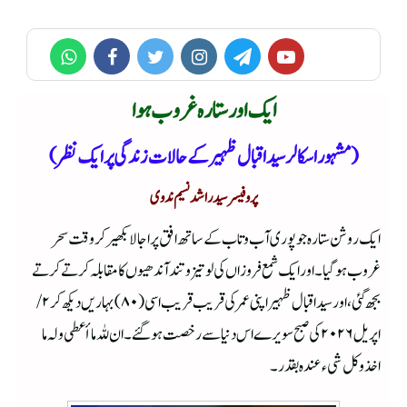
ایک اور ستارہ غروب ہوا
(مشہور اسکالر سید اقبال ظہیر کے حالات زندگی پر ایک نظر)
پروفیسر سید راشد نسیم ندوی
ایک روشن ستارہ جو پوری آب وتاب کے ساتھ افق پر اجالا بکھیر کر وقت سحر
غروب ہو گیا ۔ اور ایک شمع فروزاں کی لو تیز و تند آندھیوں کا مقابلہ کرتے کرتے
بجھ گئی، اور سید اقبال ظہیر اپنی عمر کی قریب قریب اسی (۸۰) بہاریں دیکھ کر۲/
اپریل ۲۰۲۶ کی صبح سویرے اس دنیا سے رخصت ہوگئے ۔ ان للہ ما أعطی ولہ ما
اخذ و کل شیء عندہ بقدر ۔