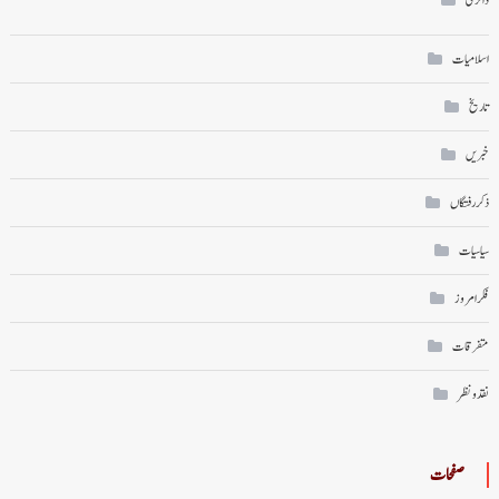
ڈائری
اسلامیات
تاریخ
خبریں
ذکر رفتگاں
سیاسیات
فکر امروز
متفرقات
نقد ونظر
صفحات