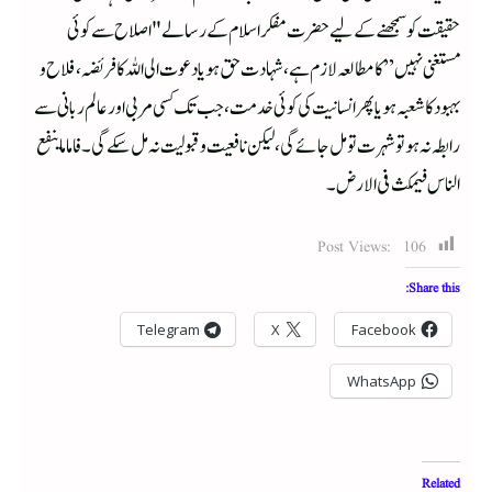
حقیقت کو سمجھنے کے لیے حضرت مفکر اسلام کے رسالے "اصلاح سے کوئی
مستغنی نہیں ” کا مطالعہ لازم ہے،شہادت حق ہو یا دعوت الی اللہ کا فریضہ ، فلاح و
بہبود کا شعبہ ہو یا پھر انسانیت کی کوئی خدمت، جب تک کسی مربی اور عالم ربانی سے
رابطہ نہ ہو تو شہرت تو مل جائے گی،لیکن نافعیت و قبولیت نہ مل سکے گی۔فاما ما ینفع
الناس فیمکث فی الارض ۔
Post Views:
106
Share this:
Telegram
X
Facebook
WhatsApp
Related