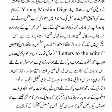
ملازمت کے دوران ہی نوجوانوں کے لیے انگریزی میں ایک رسالہ کی اشاعت
شروع کی جس نے بعد ازاں Young Muslim Digest کے نام
سے شہرہ آفاق مقبولیت حاصل کی ۔ ۱۹۷۸ میں سعودی عرب منتقل ہونے کے
باوجود آپ اس ماہنامہ مجلہ کی ادارت سنبھالتے رہے ، جس میں آپ کے برادران
خرد جناب سید بلال ظہیر اور جناب سید نہال ظہیر دست و بازو بنے رہے ۔اس
میگزین میں ایک گوشہ ہوا کرتا تھا جو متعدد صفحات پر مشتمل ہوتا تھا ۔ اس کا عنوان
” Letters to the editor” رکھا گیا تھا ۔ مامو ں مرحوم بحیثیت مدیر
ان بے شمار خطوط کے جواب دیا کرتے تھے جو ساری دنیا سے موصول ہوتے تھے
۔ ان جوابات کے مطالعے سے ان کی اعلی علمی لیاقت ، وسیع مطالعہ ، اخاذ ذہن اور
انگریزی پر دسترس کا بخوبی اندازہ ہوتا ہے ۔ چونکہ بڑی تحلیل و تجزیہ اور خود
اعتمادی کے ساتھ جواب دیا کرتے تھے اس لیے بسا اوقات یہ خود اعتمادی مثبت
اسلوب کے حدود پار کر جاتی ۔اسی میگزین میں وہ ایک دوسرا کالم بھی لکھتے رہے جو
بعد میں ایک مکمل تفسیر کا سیٹ بن گیا ۔ جس پر مستقل گفتگو آگے آرہی ہے ۔