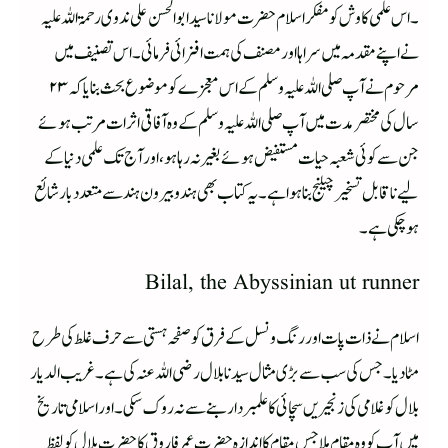
۔اس علمی کاوش کو مفکر اسلام حضرت مولانا سید ابو الحسن علی ندوی رحمۃ اللہ علیہ
نے اپنے مقدمہ میں سراہا اور مصنف کی ہمت افزائی فرمائی ۔ اس تصنیف میں
مرحوم نے آپ صلی اللہ علیہ وسلم کے اس معجزے کو موضوع بحث بنایا کہ۲۳
سال کی مختصر مدت میں آپ صلی اللہ علیہ وسلم کے وہ آفاقی اثرات مرتب ہوئے
جن سے کوئی شعبہ حیات مستفیض ہوئے بغیر نہ رہا ہو،اور آج تک علمی دنیا کے
لیے ناقابل تسخیر چیلنج بنا ہوا ہے ۔ یہ کتاب بھی ہند و بیرون ہند سے متعدد بار شائع
ہوچکی ہے ۔
Bilal, the Abyssinian ut runner
اسلام نے ذات پات اور رنگ ونسل کے فرق کو صفحہ ہستی سے حرف غلط کی طرح
مٹا دیا ۔ جس کی سب سے بڑی مثال سیدنا بلال رضی اللہ عنہ کی ہے۔ غریب الدیار
بلال کو غلامی کی زنجیریں سچائی کا علمبردار بنے سے نہ روک سکی ۔ اور اسلامی تاریخ
میں آپ کو وہ مقام ملا جس مقام کا اندازہ حضرت عمر فاروق کا حضرت بلال کو لفظ