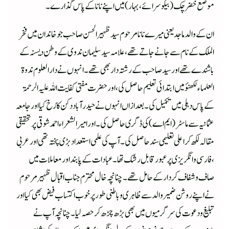
موضع خضر چک (بیگوسرائے، بہار)میں اپنے نانا کے پاس گذارے۔
ان کے والد ماجد یعنی میرے نانا مرحوم سید ظہیر الحسن صاحب جو خاندان میں فخر
الملک کے نام سے جانے جاتے تھے،علامہ سید سلیمان ندوی کے وطن دیسنہ کے
باشندے تھے اور سید صاحب کے رشتہ دار بھی تھے ۔ انہوں نے دار العلوم ندوۃ
العلماء لکھنؤ میں ابتدائی تعلیم حاصل کی ،اور حضرت مفتی کفایت اللہ علیہ الرحمۃ
کے پاس دہلی میں تکمیل کی ۔ بعد ازاں انہوں نے حیدرآباد دکن کا رُخ کیا اور جامعہ
عثمانیہ سے ماسٹر(ایم اے) کی ڈگری حاصل کی ۔اور امیر الشعراء احمد شوقی پر تحقیقی
مقالہ لکھ کر اعلی تعلیمی سند حاصل کی ۔آپ کی علمی استعداد بڑی پختہ تھی اور عربی
،فارسی و انگریزی پر عبور قابل رشک تھا ۔ عبادات کے پابند اور معاملات میں
صاف وشفاف کردار کے حامل تھے ۔ چنانچہ خال محترم جناب اقبال ظہیر مرحوم
نے اپنے روشن ضمیر والد سے ظاہری وباطنی طور پر خوب اکتساب فیض بھی کیا اور
تبلیغ و دعوت کی سرگرمیوں میں بھی بڑھ چڑھ کر حصہ لیا ۔چنانچہ آپ نے