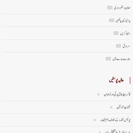
اعلان دستبرداری
پرائیویسی پالیسی
رابطہ کریں
سر ورق
ہمارے بارے میں
حالیہ پوسٹیں
کاکروچ جنتا پارٹی اور نوجوان
نغماتِ خواتین
پولیس تشدد کے خلاف اہم فیصلہ
جرح و تعدیل کا تحقیقی جائزہ