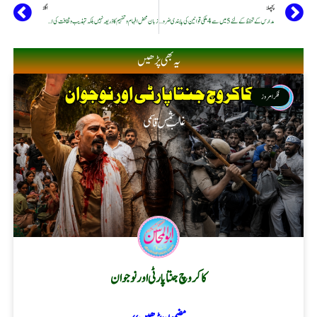
پچھلا
اگلا
مدارس کے تحفظ کے لئے 5 میں سے 4 ملکی قوانین کی پابندی ضروری
زبان محض افہام و تفہیم کا ذریعہ نہیں بلکہ تہذیب و ثقافت کی امین ہوتی ہے
یہ بھی پڑھیں
فکر امروز
کاکروچ جنتا پارٹی اور نوجوان