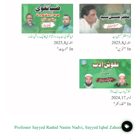
آہ! مظفرحسین سید
ضیا تقوی : جدید اردو شاعری کا ایک روشن ستارہ
جنوری 8, 2025
جنوری 8, 2025
In "خبریں"
In "ادبیات"
نقوش ادب : ایک تاثر
نومبر 17, 2024
In "نقد ونظر"
Professor Sayyed Rashid Nasim Nadvi
,
Sayyed Iqbal Zaheer