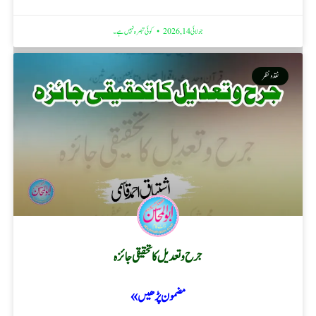
جولائی 14, 2026
کوئی تبصرہ نہیں ہے۔
نقد ونظر
جرح و تعدیل کا تحقیقی جائزہ
مضمون پڑھیں »