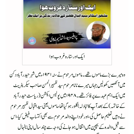
ایک اور ستارہ غروب ہوا
وہ میرے بڑے ماموں تھے۔مامو ںمرحوم نے سنہ ۱۹۴۱ ء میں شہر حیدرآباد دکن
میں آنکھیں کھولیں جہاں میرے نانا مرحوم سید ظہیر الحسن صاحب سیکریٹریٹ
میں ایک اہم عہدے پر فائز تھے ۔۱۹۴۸ میں پولیس ایکشن(ریاست حیدرآباد
کے خاتمہ) کے بعد آپ کا تبادلہ بنگلور ہو گیاتھا ، مامو ں یعنی سید اقبال ظہیر مرحوم
نے وہیں تعلیم حاصل کی،اور خود اپنے والد مرحوم سے بھی اکتساب فیض کیا ،اس
سے قبل والدہ کے بچپن میں انتقال ہوجانے کی وجہ سے چند سال اپنی نانہال