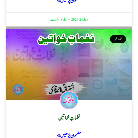
مضمون پڑھیں »
جولائی 26, 2026
کوئی تبصرہ نہیں ہے۔
نقد ونظر
نغماتِ خواتین
مضمون پڑھیں »