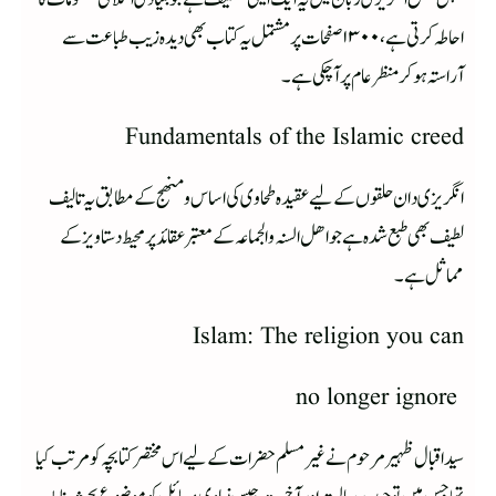
احاطہ کرتی ہے ، ۱۳۰۰صفحات پر مشتمل یہ کتاب بھی دیدہ زیب طباعت سے
آراستہ ہو کر منظر عام پر آچکی ہے ۔
Fundamentals of the Islamic creed
انگریزی دان حلقوں کے لیے عقیدہ طحاوی کی اساس ومنھج کے مطابق یہ تالیف
لطیف بھی طبع شدہ ہےجو اھل السنہ والجماعہ کے معتبر عقائد پر محیط دستاویز کے
مماثل ہے ۔
Islam: The religion you can
no longer ignore
سید اقبال ظہیر مرحوم نے غیر مسلم حضرات کے لیے اس مختصر کتابچہ کو مرتب کیا