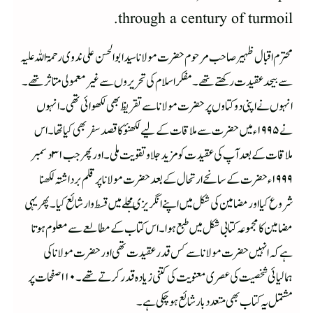
through a century of turmoil.
محترم اقبال ظہیر صاحب مرحوم حضرت مولانا سید ابو الحسن علی ندوی رحمۃ اللہ علیہ
سے بیحد عقیدت رکھتے تھے ۔ مفکر اسلام کی تحریروں سے غیر معمولی متاثر تھے ۔
انہوں نے اپنی دو کتاوں پر حضرت مولانا سے تقریظ بھی لکھوائی تھی ۔انہوں
نے ۱۹۹۵ء میں حضرت سے ملاقات کے لیے لکھنؤ کا قصد سفر بھی کیا تھا ۔ اس
ملاقات کے بعد آپ کی عقیدت کو مزید جلا وتقویت ملی۔ اور پھر جب ۳۱ دسمبر
۱۹۹۹ء حضرت کے سانحے ارتحال کے بعد حضرت مولانا پر قلم برداشتہ لکھنا
شروع کیا اور مضامین کی شکل میں اپنے انگریزی مجلے میں قسط وار شائع کیا ۔پھر یہی
مضامین کا مجموعہ کتابی شکل میں طبع ہوا ۔ اس کتاب کے مطالعے سے معلوم ہوتا
ہے کہ انہیں حضرت مولانا سے کس قدر عقیدت تھی اور حضرت مولانا کی
ہمالیائی شخصیت کی عصری معنویت کی کتنی زیادہ قدر کرتے تھے ۔۱۱۰ صفحات پر
مشتمل یہ کتاب بھی متعدد بار شائع ہوچکی ہے ۔