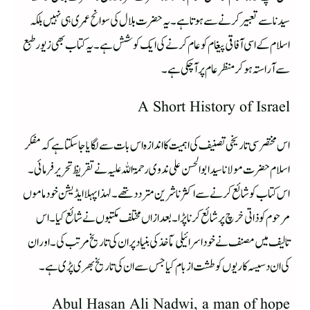
سیدنا سے تعبیر کرنے سے ہوتا ہے ۔یہ حضرت بلال کی سوانح عمری ہی نہیں بلکہ
اسلام کے اسی آفاقی پیغام کو عام کرنے کی ایک کوشش ہے ۔ یہ کتاب بھی زیور طبع
سے آراستہ ہو کر منظر عام پر آچکی ہے ۔
A Short History of Israel
اس مختصر سی تاریخی تصنیف کی اہمیت کا اندازہ اس بات سے لگایا جا سکتا ہے کہ مفکر
اسلام حضرت مولانا سید ابو الحسن علی ندوی رحمۃ اللہ علیہ نے تقریظ تحریر فرمائی ۔
اس کتاب کو شائع کرنے سے اکثر ناشرین متردد تھے۔ لہذا پہلا ایڈیشن خود مامو ں
مرحوم کو ذاتی خرچ پر شائع کرنا پڑا ۔ بعد ازاں مختلف مکتبوں نے شائع کیا ۔ اس
تالیف میں مصنف نے خود اسرائیلی مآخذ کی بنیاد پر ان کی تاریخ مرتب کی ۔ اور ان
کی ان دسیسہ کاریوں کو طشت از بام کیا جس سے ان کی تاریخ بھری پڑی ہے ۔
Abul Hasan Ali Nadwi, a man of hope