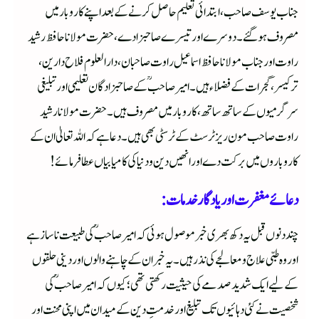
جناب یوسف صاحب، ابتدائی تعلیم حاصل کرنے کے بعد اپنے کاروبار میں
مصروف ہو گئے۔ دوسرے اور تیسرے صاحبزادے، حضرت مولانا حافظ رشید
راوت اور جناب مولانا حافظ اسماعیل راوت صاحبان، دار العلوم فلاح دارین،
ترکیسر، گجرات کے فضلاء ہیں۔ امیر صاحبؒ کے صاحبزادگان تعلیمی اور تبلیغی
سرگرمیوں کے ساتھ ساتھ، کاروبار میں مصروف ہیں۔ حضرت مولانا رشید
راوت صاحب مون ریز ٹرسٹ کے ٹرسٹی بھی ہیں۔ دعا ہے کہ اللہ تعالیٰ ان کے
کاروباروں میں برکت دے اور انھیں دین و دنیا کی کامیابیاں عطا فرمائے!
دعائے مغفرت اور یادگار خدمات:
چند دنوں قبل یہ دکھ بھری خبر موصول ہوئی کہ امیر صاحبؒ کی طبیعت ناساز ہے
اور وہ طبی علاج و معالجے کی نذر ہیں۔ یہ خبر ان کے چاہنے والوں اور دینی حلقوں
کے لیے ایک شدید صدمے کی حیثیت رکھتی تھی؛ کیوں کہ امیر صاحبؒ کی
شخصیت نے کئی دہائیوں تک تبلیغ اور خدمتِ دین کے میدان میں اپنی محنت اور