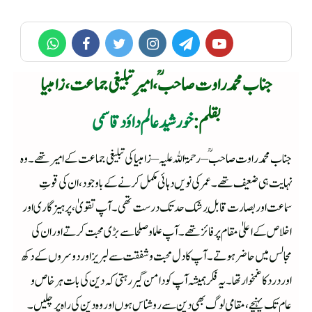
جناب محمد راوت صاحبؒ ، امیرِ تبلیغی جماعت، زامبیا
بقلم:
خورشید عالم داؤد قاسمی
جناب محمد راوت صاحبؒ –رحمۃ اللہ علیہ– زامبیا کی تبلیغی جماعت کے امیر تھے۔ وہ
نہایت ہی ضعیف تھے۔ عمر کی نویں دہائی مکمل کرنے کے باوجود، ان کی قوتِ
سماعت اور بصارت قابلِ رشک حد تک درست تھی۔ آپ تقویٰ، پرہیزگاری اور
اخلاص کے اعلیٰ مقام پر فائز تھے۔ آپ علما و صلحا سے بڑی محبت کرتے اور ان کی
مجالس میں حاضر ہوتے۔ آپ کا دل محبت و شفقت سے لبریز اور دوسروں کے دکھ
اوردرد کا غمخوار تھا۔ یہ فکر ہمیشہ آپ کو دامن گیر رہتی کہ دین کی بات ہر خاص و
عام تک پہنچے، مقامی لوگ بھی دین سے روشناس ہوں اور وہ دین کی راہ پر چلیں۔