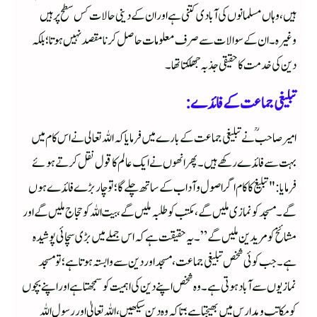
ہیں، وہاں مسلمانوں کی آبادی کتنی ہے اور ان کے دینی حالات کس سطح پر ہیں
وغیرہ۔ ان کے سوالات سے صرف معلومات حاصل کرنا مقصد نہیں ہوتا؛ بلکہ
دین کی خدمت کا حقیقی جذبہ جھلکتا تھا۔
تبلیغی جماعت کے فائدے:
امیر صاحبؒ نے تبلیغی جماعت کے بارے میں فرمایا کہ اللہ تعالی نے اس کام میں
بہت سے فائدے رکھے ہیں۔ پھر انھوں نے ایک عالم کا قول نقل کرتے ہوئے
فرمایا: "تبلیغ کا کام اگر اصول و آداب کے ساتھ چلے گا؛ تو چار بڑے فائدے ہوں
گے۔ مسجد کو نمازی ملیں گے، مکتب کو طلبہ ملیں گے، بیت اللہ کو حجاج ملیں گے اور
مشائخ کو مریدین ملیں گے”۔ یہ حقیقت ہے کہ اس جملے میں بڑی سچائی پوشیدہ
ہے۔ جب کوئی شخص تبلیغی جماعت، مسجد اور دین سے وابستہ ہوتا ہے؛ تو مسجد
نمازیوں سے آباد ہوتی ہے۔ وہ شخص اپنے دین کی اہمیت کو سمجھتا ہے اور اپنے بچوں
کو مکاتب و مدارس میں بھیجتا ہے؛ تاکہ وہ دین سیکھیں، اللہ تعالیٰ اور رسول اللہ