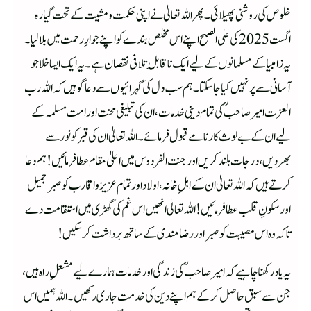
خلوص کی روشنی پھیلائی۔ پھر اللہ تعالیٰ نے اپنی حکمت و مشیت کے تحت گیارہ
اگست 2025 کی علی الصبح اپنے اس مخلص بندے کو اپنے جوارِ رحمت میں بلا لیا۔
یہ زامبیا کے مسلمانوں کے لیے ایک ناقابلِ تلافی نقصان ہے۔ یہ ایک ایسا خلا جو
آسانی سے پر نہیں کیا جا سکتا۔ ہم سب دل کی گہرائیوں سے دعا گو ہیں کہ اللہ رب
العزت امیر صاحبؒ کی تمام دینی خدمات، ان کی تبلیغی محنت اور امت مسلمہ کے
لیے ان کے بے لوث کارنامے قبول فرمائے۔ اللہ تعالیٰ ان کی قبر کو نور سے
بھردیں، درجات بلند کریں اور جنت الفردوس میں اعلیٰ مقام عطا فرمائیں! ہم دعا
کرتے ہیں کہ اللہ تعالیٰ ان کے اہلِ خانہ، اولاد اور تمام عزیز و اقارب کو صبر جمیل
اور سکونِ قلب عطا فرمائیں! اللہ تعالیٰ انھیں اس غم کی گھڑی میں استقامت دے
تاکہ وہ اس مصیبت کو صبر اور رضا مندی کے ساتھ برداشت کر سکیں!
یہ یاد رکھنا چاہیے کہ امیر صاحبؒ کی زندگی اور خدمات ہمارے لیے مشعلِ راہ ہیں،
جن سے سبق حاصل کر کے ہم اپنے دین کی خدمت جاری رکھیں۔ اللہ ہمیں اس