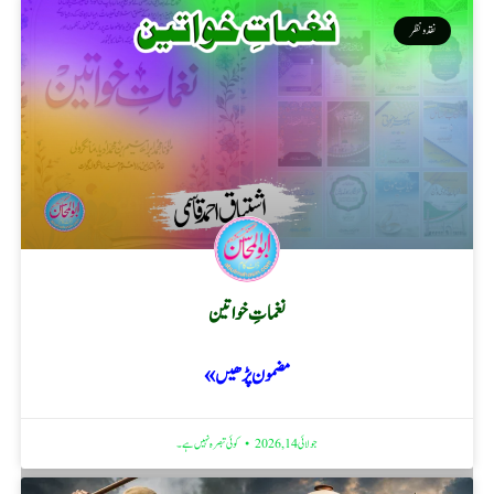
نقد ونظر
نغماتِ خواتین
مضمون پڑھیں »
جولائی 14, 2026
کوئی تبصرہ نہیں ہے۔