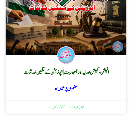
الیکشن، کمیشن عدلیہ اور جمہوریت | اپوزیشن کے سنگین خدشات
مضمون پڑھیں »
جولائی 8, 2026
کوئی تبصرہ نہیں ہے۔