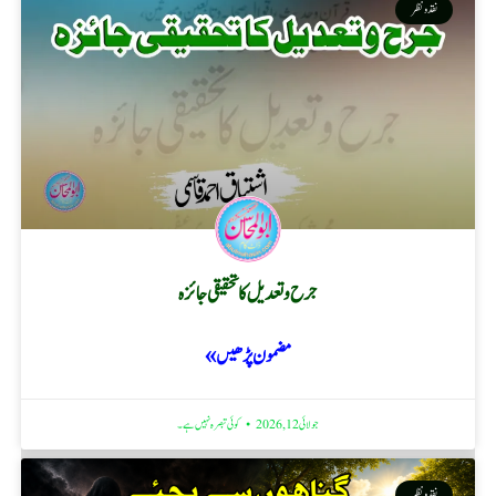
نقد ونظر
جرح و تعدیل کا تحقیقی جائزہ
مضمون پڑھیں »
جولائی 12, 2026
کوئی تبصرہ نہیں ہے۔
نقد ونظر