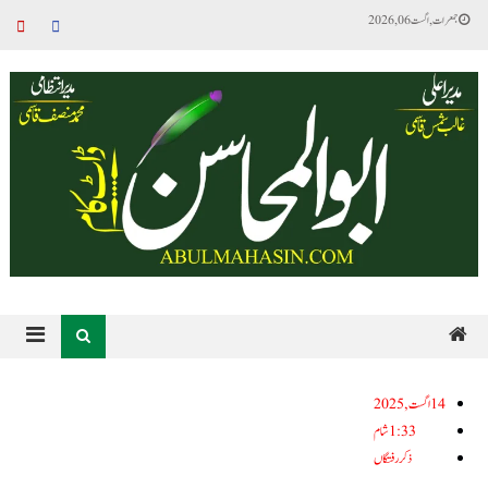
جمعرات, اگست 06, 2026
14اگست, 2025
1:33 شام
ذکر رفتگاں