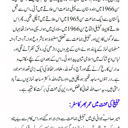
سن 1966 میں ہندوستان سے پہلی جماعت اس علاقے میں آئی۔ اس سے قبل
پاکستان سے ایک جماعت سن 1965 میں اس علاقے میں آچکی تھی۔ پھر اس
علاقے کا پہلا تبلیغی اجتماع سن 1966 میں، ملاوی میں ہوا۔یہی وہ موڑ تھا جہاں
سے لوگوں کا دین اور تبلیغی جماعت سے تعلق مضبوط ہونا شروع ہوا۔ آہستہ آہستہ
مسلمان نماز کے پابند ہوئے، ان کے چہروں پر داڑھی کی رونق نظر آنے لگی اور
لباس و پوشاک میں اسلامی شان پیدا ہوئی۔ اس کے بعد ان کے بچے مکاتب و
مدارس کا رخ کرنے لگے اور آج، الحمدللہ، علما اور حفاظ کی ایک بڑی تعداد موجود
ہے۔ درجنوں مساجد تعمیر ہوچکی ہیں، اور ما شاء اللہ، اکثر مساجد نمازیوں سے آباد
رہتی ہیں۔ یہ سب اللہ تعالیٰ کا فضل اور دین کی محنت کی برکت کا نتیجہ ہے۔
تبلیغ کی محنت میں عمر بھر کا سفر:
امیر صاحبؒ جوانی ہی میں تبلیغی جماعت سے وابستہ ہوگئے اور اس کام سے بے پناہ