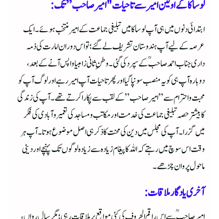
لوساکا کے اولین امیر سے تاحیات "امیر صاحب” تک:
ابتدائی دنوں میں ہی آپ لوساکا میں تبلیغی جماعت کے امیر منتخب ہوئے۔ ایک
عرصہ کے لیے آپ ہندوستان تشریف لے گئے؛ تو اس دوران امارت کی ذمہ
داری جناب احمد صاحبؒ کے سپرد کی گئی۔ وطنِ ثانی زامبیا واپس آنے کے بعد،
دوبارہ آپ ہی کو یہ منصب سونپا گیا اور پھر تاحیات آپ امیر رہے اور لوگ آپ کو
محبت و احترام سے”امیر صاحب” کے لقب سے پکارا کرتے تھے۔ آپ کی زندگی
کا بیشتر حصہ تبلیغی جماعت کی خدمت اور مکاتب و مساجد کی تعمیر وآبادی کی فکر
میں گزرا۔ آپ کی مجلس میں دین کی محنت کا ذکر ہی اصل موضوع ہوتا۔ آپ ہر
وقت اس سوچ میں رہتے کہ اللہ کا پیغام زیادہ سے زیادہ لوگوں تک پہنچے اور دینی
ماحول پروان چڑھے۔
آخری یادگار ملاقات:
امیر صاحبؒ سے اس راقم الحروف کی کئی مواقع پر ملاقات رہی؛ مگر سالِ رواں،