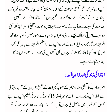
محبت کرتے تھے۔ آپ نے اپنی زندگی کا بڑا حصہ اسی کام کے لیے وقف کر دیا۔
آپ اس عمر میں بھی تبلیغی جماعت کے اعمال، مثلا: گشت،بیان، مشورہ وغیرہ میں
پابندی سے شرکت کرتے۔ پنجگانہ نماز تکبیر اولی کے ساتھ ادا کرتے۔ تبلیغی
جماعت کی نسبت سے آپ نے نہ صرف زامبیا میں دعوت و تبلیغ کا سفر کیا؛ بلکہ کئی
دوسرے افریقی ممالک جیسے ملاوی، تنزانیہ، زمبابوے، موزمبیق، کینیا، ساؤتھ
افریقہ اور گانا کا دورہ کیا۔ اس کے علاوہ آپ نے براعظم افریقہ سے باہر نکل کر،
امریکہ اور کینیڈا تک کا سفر کیا، جہاں بھی گئے دین کی محنت اور دعوتِ الی اللہ کا
پیغام پہنچاتے رہے۔
ابتدائی زندگی اور زامبیا آمد:
امیر صاحبؒ کا تعلق ہندوستان کے صوبہ گجرات کے ضلع بھروچ کے قصبہ جیتالی
سے تھا۔ آپ کی ولادت سات نومبر 1934 کو ہوئی۔ ابتدائی تعلیم آپ نے اپنے
گاؤں کے مکتب میں حاصل کی، جہاں آپ کے استاد جناب حافظ احمد صاحبؒ تھے۔