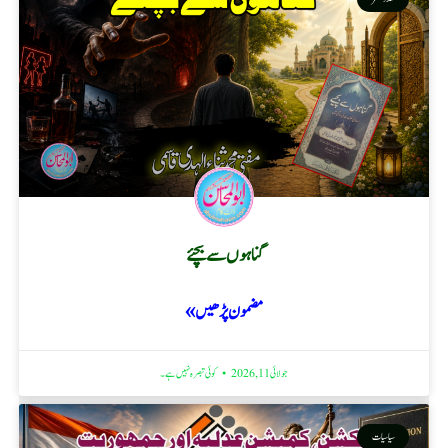
گناہوں سے بچئے
مضمون پڑھیں »
جولائی 11, 2026
کوئی تبصرہ نہیں ہے۔
سیاسیات