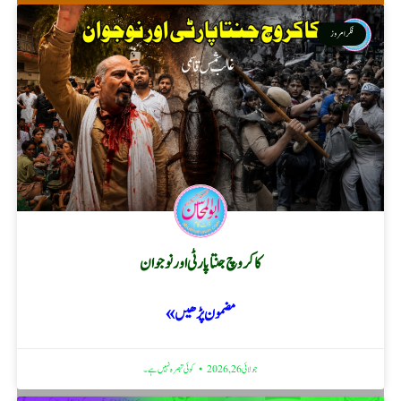
فکر امروز
کاکروچ جنتا پارٹی اور نوجوان
مضمون پڑھیں »
جولائی 26, 2026
کوئی تبصرہ نہیں ہے۔