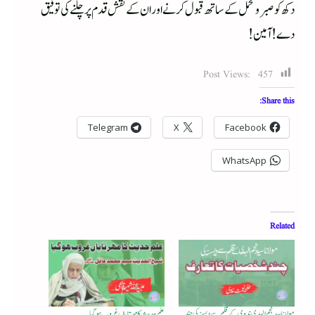
دکھ کو صبر و تحمل کے ساتھ قبول کرنے اور ان کے نقش قدم پر چلنے کی توفیق
دے! آمین!
Post Views:
457
Share this:
Telegram
X
Facebook
WhatsApp
Related
مولانا سید نجم الہدی ندوی کے قلم سے دیسنہ کی چند
علم حدیث کا مہر تاباں غروب ہوگیا