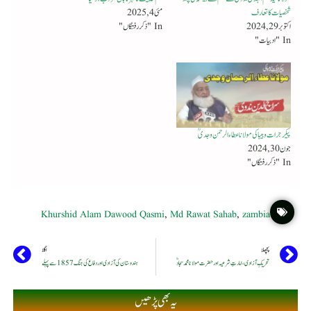
شخصیات کا تعارف
مئی 4, 2025
اکتوبر 29, 2024
In "ذکر رفتگاں"
In "ادبیات"
پیکرجرات و بیباکی مولانا عطاء الرحمن وجدیؒ
جون 30, 2024
In "ذکر رفتگاں"
Khurshid Alam Dawood Qasmi
,
Md Rawat Sahab
,
zambia
پچھلا
اگلا
تحریکِ آزادی، امارتِ شرعیہ اور حضرت مولانا محمد سجادؒ
ہندوستان کی آزادی اور دفاع کی جنگ 1857 سے پہلے
یہ بھی پڑھیں