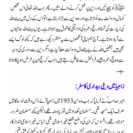
ﷺ کو پہچانیں اور دین پر عمل کرنے والے بنیں۔ پھر جب اللہ تعالیٰ اس شخص
کو مال و دولت سے نوازتا ہے اور وہ دین سے جڑا رہتا ہے؛ تو اس کے دل میں بیت اللہ
کی زیارت کی تمنا اور حج و عمرہ کی ادائیگی کا شوق پیدا ہوتا ہے۔ یوں بیت اللہ حاجیوں
سے آباد ہوتا ہے۔ آج ہم اپنی آنکھوں سے یہ منظر دیکھ رہے ہیں کہ کچھ لوگ ایسے
بھی ہیں جنھیں اللہ نے بے پناہ مال و دولت عطا کیا ہے؛ مگر دین سے دوری کی وجہ
سے وہ حج و عمرہ جیسے فرائض سے غافل رہتے ہیں؛ جب کہ حج ان پر فرض ہوچکا ہوتا
ہے۔
زامبیا میں دینی بیداری کا سفر:
امیر صاحبؒ نے فرمایا کہ جب وہ سن 1953 میں زامبیا آئے، اُس وقت لوساکا میں
صرف ایک مسجد تھی۔ مسلمان تعداد میں تو زیادہ نہ تھے؛ لیکن کچھ مسلمان ضرور
موجود تھے۔ افسوس کہ ان کی وضع قطع غیر اسلامی تھی: لباس غیر اسلامی انداز کا،
چہروں پر داڑھی کا نام و نشان نہیں اور نماز کی پابندی بھی کم ہی دیکھنے کو ملتی تھی۔