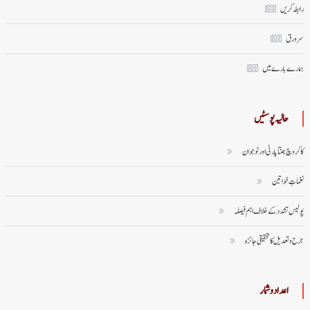
رابطہ کریں
سر ورق
ہمارے بارے میں
حالیہ پوسٹیں
کاکروچ جنتا پارٹی اور نوجوان
نغماتِ خواتین
پولیس تشدد کے خلاف اہم فیصلہ
جرح و تعدیل کا تحقیقی جائزہ
اعداد وشمار