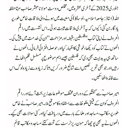
جنوری 2025 کے آخری عشرہ میں، مخلص دوست مولانا مبشر صاحب مہتا حفظہ
اللہ(استاذ: جامعہ اسلامیہ، لوساکا) کی معیت میں ہونے والی ملاقات خاص طور پر
یادگار بن گئی؛ کیوں کہ یہ آخری ملاقات ثابت ہوئی۔ اس نشست میں راقم
الحروف نے اپنی کتاب "فلسطین: قبضہ اور مزاحمت” ان کی خدمت میں پیش کی۔
انھوں نے کتاب کو دیکھا، خوشی کا اظہار کیا اور حوصلہ افزائی فرمائی۔ انھوں نے
ساتھ ہی یہ ہدایت بھی دی کہ فلسطین جیسے اہم موضوع پر مسلسل قلم اٹھاتے
رہیں اور جو بھی تحریر لکھیں اسے شائع ضرور کریں؛ تاکہ زیادہ سے زیادہ لوگ اس
سے فائدہ اٹھا سکیں۔
امیر صاحبؒ سے گفتگو کے دوران مختلف موضوعات زیرِ بحث آئے اور راقم
الحروف کو ان کے قیمتی ملفوظات سے استفادہ کا موقع ملا۔ امیر صاحبؒ نے خاص
طور پر مکاتب، مساجد اور علما کے بارے میں دریافت کیا اور کئی سوالات بھی کیے۔
انھوں نے یہ بھی پوچھا کہ مون ریز ٹرسٹ کے تحت کتنے مساجد و مکاتب قائم