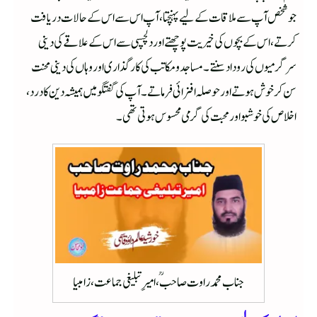
جو شخص آپ سے ملاقات کے لیے پہنچتا، آپ اس سے اس کے حالات دریافت
کرتے، اس کے بچوں کی خیریت پوچھتے اور دلچسپی سے اس کے علاقے کی دینی
سرگرمیوں کی روداد سنتے۔ مساجد و مکاتب کی کارگذاری اور وہاں کی دینی محنت
سن کر خوش ہوتے اور حوصلہ افزائی فرماتے۔ آپ کی گفتگو میں ہمیشہ دین کا درد،
اخلاص کی خوشبو اور محبت کی گرمی محسوس ہوتی تھی۔
جناب محمد راوت صاحبؒ ، امیرِ تبلیغی جماعت، زامبیا