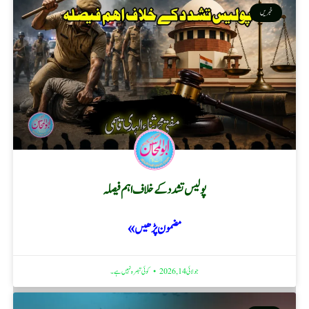
خبریں
پولیس تشدد کے خلاف اہم فیصلہ
مضمون پڑھیں »
جولائی 14, 2026
کوئی تبصرہ نہیں ہے۔