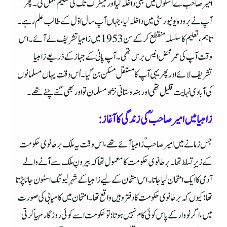
امیر صاحب نے اسکول میں بھی داخلہ لیا اور میٹرک تک کی تعلیم مکمل کی۔ پھر
آپ نے برودہ یونیورسٹی میں داخلہ لیا، جہاں آپ سال اوّل کے طالب علم رہے۔
تاہم، تعلیم کا سلسلہ منقطع کر کے سن 1953 میں زامبیا تشریف لے آئے۔ اس
وقت آپ کی عمر محض انیس برس تھی۔ آپ پانی کے جہاز کے ذریعے زامبیا
تشریف لائے اور پھر یہی آپ کا مستقل مسکن بن گیا۔ اُس وقت یہاں مسلمانوں
کی آبادی نہایت قلیل تھی اور ہندوستانی نژاد مسلمان تو اور بھی گنے چنے تھے۔
زامبیا میں امیر صاحبؒ کی زندگی کاآغاز:
جس زمانے میں امیر صاحبؒ زامبیاآئے تھے، اس وقت یہ ملک برطانوی حکومت
کے زیرِ تسلط تھا۔ برطانوی حکومت کا معمول تھا کہ بیرونِ ملک سے آنے والے
آدمی کا ایک امتحان لیا جاتا۔ اس امتحان کے لیے زامبیا کے شہر لیونگ اسٹون جانا پڑتا
تھا؛ کیوں کہ برطانوی حکومت کا دفتر وہیں واقع تھا۔ امتحان میں کامیابی کی صورت
میں، اگر نووار کے پاس کوئی کام نہیں ہوتا؛ تو حکومت اسے کوئی روزگار مہیا کرتی