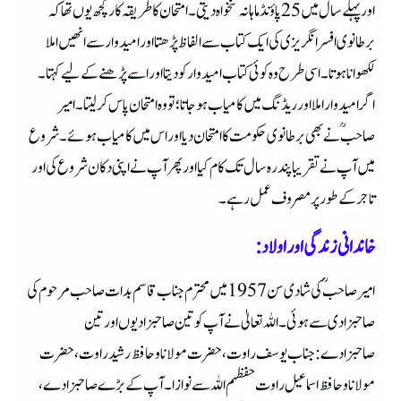
اور پہلے سال میں 25 پاؤنڈ ماہانہ تنخواہ دیتی۔امتحان کا طریقہ کار کچھ یوں تھا کہ
برطانوی افسر انگریزی کی ایک کتاب سے الفاظ پڑھتا اور امیدوار سے انھیں املا
لکھوانا ہوتا۔ اسی طرح وہ کوئی کتاب امیدوار کو دیتا اور اسے پڑھنے کے لیے کہتا۔
اگر امیدوار املا اور ریڈنگ میں کامیاب ہوجاتا؛ تو وہ امتحان پاس کر لیتا۔ امیر
صاحبؒ نے بھی برطانوی حکومت کا امتحان دیا اور اس میں کامیاب ہوئے۔ شروع
میں آپ نے تقریبا پندرہ سال تک کام کیا اور پھر آپ نے اپنی دکان شروع کی اور
تاجر کے طور پر مصروف عمل رہے۔
خاندانی زندگی اور اولاد:
امیر صاحبؒ کی شادی سن 1957 میں محترم جناب قاسم بدات صاحب مرحوم کی
صاحبزادی سے ہوئی۔ اللہ تعالیٰ نے آپ کو تین صاحبزادیوں اور تین
صاحبزادے: جناب یوسف راوت، حضرت مولانا و حافظ رشید راوت، حضرت
مولانا و حافظ اسماعیل راوت حفظہم اللہ سے نوازا۔آپ کے بڑے صاحبزادے،