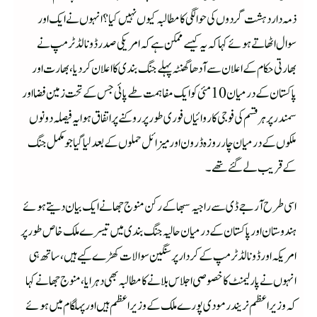
ذمہ دار دہشت گردوں کی حوالگی کا مطالبہ کیوں نہیں کیا؟ انہوں نے ایک اور
سوال اٹھاتے ہوئے کہا کہ یہ کیسے ممکن ہے کہ امریکی صدر ڈونالڈ ٹرمپ نے
بھارتی حکام کے اعلان سے آدھا گھنٹہ پہلے جنگ بندی کا اعلان کر دیا،بھارت اور
پاکستان کے درمیان 10 مئی کو ایک مفاہمت طے پائی جس کے تحت زمین فضا اور
سمندر پر ہر قسم کی فوجی کاروائیاں فوری طور پر روکنے پر اتفاق ہوا یہ فیصلہ دونوں
ملکوں کے درمیان چار روزہ ڈرون اور میزائل حملوں کے بعد لیا گیا جو مکمل جنگ
کے قریب لے گئے تھے۔
اسی طرح آر جے ڈی سے راجیہ سبھا کے رکن منوج جھانے ایک بیان دیتے ہوئے
ہندوستان اور پاکستان کے درمیان حالیہ جنگ بندی میں تیسرے ملک خاص طور پر
امریکہ اور ڈونالڈ ٹرمپ کے کردار پر سنگین سوالات کھڑے کیے ہیں، ساتھ ہی
انہوں نے پارلیمنٹ کا خصوصی اجلاس بلانے کا مطالبہ بھی دہرایا،منوج جھا نے کہا
کہ وزیراعظم نریندر مودی پورے ملک کے وزیراعظم ہیں اور پہلگام میں ہوئے