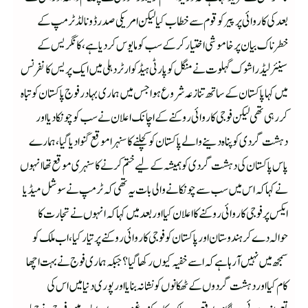
بعد کی کاروائی پر پیر کو قوم سے خطاب کیا لیکن امریکی صدر ڈونالڈ ٹرمپ کے
خطرناک بیان پر خاموشی اختیار کر کے سب کو مایوس کر دیا ہے، کانگریس کے
سینئر لیڈر اشوک گہلوت نے منگل کو پارٹی ہیڈ کوارٹر دہلی میں ایک پریس کانفرنس
میں کہا پاکستان کے ساتھ تنازعہ شروع ہوا جس میں ہماری بہادر فوج پاکستان کو تباہ
کر رہی تھی لیکن فوجی کاروائی روکنے کے اچانک اعلان نے سب کو چونکا دیا اور
دہشت گردی کو پناہ دینے والے پاکستان کو کچلنے کا سنہرا موقع گنوا دیا گیا،ہمارے
پاس پاکستان کی دہشت گردی کو ہمیشہ کے لیے ختم کرنے کا سنہری موقع تھا انہوں
نے کہا کہ اس میں سب سے چونکانے والی بات یہ تھی کہ ٹرمپ نے سوشل میڈیا
ایکس پر فوجی کاروائی روکنے کا اعلان کیا اور بعد میں کہا کہ انہوں نے تجارت کا
حوالہ دے کر ہندوستان اور پاکستان کو فوجی کاروائی روکنے پر تیار کیا، اب ملک کو
سمجھ میں نہیں آرہا ہے کہ اسے خفیہ کیوں رکھا گیا ؟جبکہ ہماری فوج نے بہت اچھا
کام کیا اور دہشت گردوں کے ٹھکانوں کو نشانہ بنایا اور پوری دنیا میں اس کی