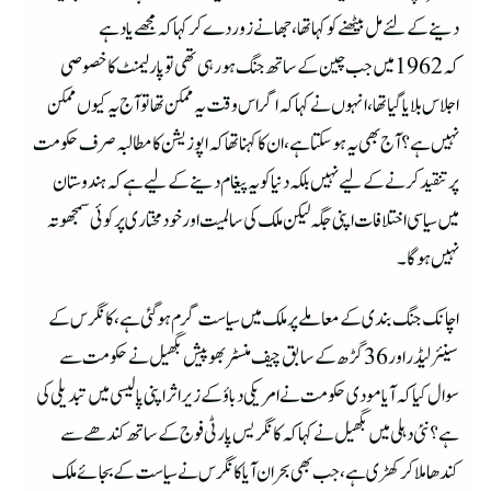
دینے کے لئے مل بیٹھنے کو کہا تھا،جھا نے زور دے کر کہا کہ مجھے یاد ہے
کہ 1962میں جب چین کے ساتھ جنگ ہو رہی تھی تو پارلیمنٹ کا خصوصی
اجلاس بلایا گیا تھا، انہوں نے کہا کہ اگر اس وقت یہ ممکن تھا تو آج یہ کیوں ممکن
نہیں ہے؟آج بھی یہ ہو سکتا ہے،ان کا کہنا تھا کہ اپوزیشن کا مطالبہ صرف حکومت
پر تنقید کرنے کے لیے نہیں بلکہ دنیا کو یہ پیغام دینے کے لیے ہے کہ ہندوستان
میں سیاسی اختلافات اپنی جگہ لیکن ملک کی سالمیت اور خود مختاری پر کوئی سمجھوتہ
نہیں ہوگا ۔
اچانک جنگ بندی کے معاملے پر ملک میں سیاست گرم ہو گئی ہے، کانگرس کے
سینئر لیڈر اور 36 گڑھ کے سابق چیف منسٹر بھوپیش بگھیل نے حکومت سے
سوال کیا کہ آیا مودی حکومت نے امریکی دباؤ کے زیر اثر اپنی پالیسی میں تبدیلی کی
ہے ؟نئی دہلی میں بگھیل نے کہا کہ کانگریس پارٹی فوج کے ساتھ کندھے سے
کندھا ملا کر کھڑی ہے، جب بھی بحران آیا کانگرس نے سیاست کے بجائے ملک