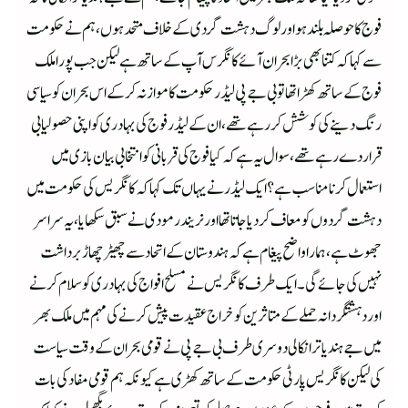
فوج کا حوصلہ بلند ہو اور لوگ دہشت گردی کے خلاف متحد ہوں، ہم نے حکومت
سے کہا کہ کتنا بھی بڑا بحران آئے کانگرس آپ کے ساتھ ہے لیکن جب پورا ملک
فوج کے ساتھ کھڑا تھا تو بی جے پی لیڈر حکومت کا موازنہ کر کے اس بحران کو سیاسی
رنگ دینے کی کوشش کر رہے تھے،ان کے لیڈر فوج کی بہادری کو اپنی حصولیابی
قرار دے رہے تھے،سوال یہ ہے کہ کیا فوج کی قربانی کو انتخابی بیان بازی میں
استعمال کرنا مناسب ہے؟ ایک لیڈر نے یہاں تک کہا کہ کانگریس کی حکومت میں
دہشت گردوں کو معاف کردیا جاتا تھا اور نریندر مودی نے سبق سکھایا، یہ سراسر
جھوٹ ہے،ہمارا واضح پیغام ہے کہ ہندوستان کے اتحاد سے چھیڑ چھاڑ برداشت
نہیں کی جائے گی۔ ایک طرف کانگریس نے مسلح افواج کی بہادری کو سلام کرنے
اور دہشتگردانہ حملے کے متاثرین کو خراج عقیدت پیش کرنے کی مہم میں ملک بھر
میں جے ہند یاترا نکالی دوسری طرف بی جے پی نے قومی بحران کے وقت سیاست
کی لیکن کانگریس پارٹی حکومت کے ساتھ کھڑی ہے کیونکہ ہم قومی مفاد کی بات