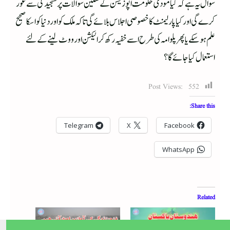
سوال یہ ہے کہ کیا مودی حکومت اپوزیشن کے سنگین سوالات پر سنجیدگی سے غور
کرے گی اور کیا پارلیمنٹ کا خصوصی اجلاس بلائے گی تاکہ ملک کو اور دنیا کو اسکا صحیح
علم ہوسکے یاپھر پلوامہ کی طرح اسے خفیہ رکھ کر الیکشن اور ووٹ لینے کے لئے
استعمال کیا جائے گا؟
Post Views:
552
Share this:
Telegram
X
Facebook
WhatsApp
Related