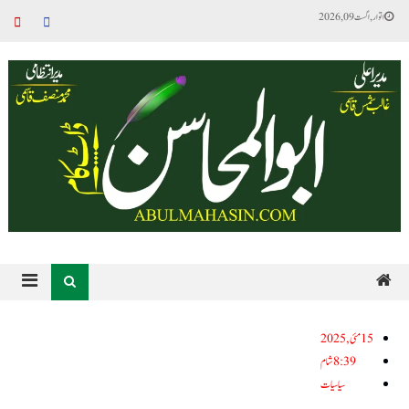
اتوار, اگست 09, 2026
15مئی, 2025
8:39 شام
سیاسیات