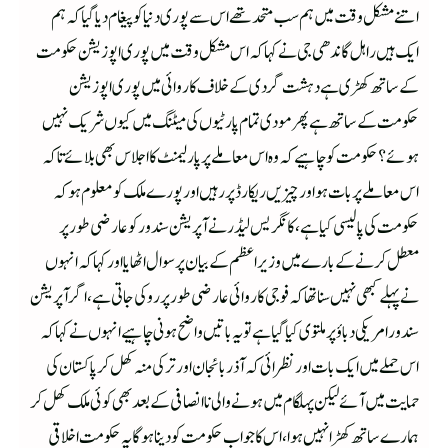
اتنے مشکل وقت میں ہم سب متحد تھے اس سے پوری دنیا کو پیغام دیا گیا کہ ہم
ایک ہیں راہل گاندھی جی نے کہا کہ اس مشکل وقت میں پوری اپوزیشن حکومت
کے ساتھ کھڑی ہے دہشت گردی کے خلاف کاروائی میں پوری اپوزیشن
حکومت کے ساتھ ہے پھر مودی تمام پارٹیوں کی میٹنگ میں کیوں شریک نہیں
ہوئے؟ حکومت کو چاہیے کہ وہ اس معاملے پر پارلیمنٹ کا اجلاس بھی بلائے تاکہ
اس معاملے پر بات ہو اور چیزیں ریکارڈ پر رہیں اور پورے ملک کو معلوم ہو کہ
حکومت کی پالیسی کیا ہے، کانگریس لیڈر نے آپریشن سندور کو عارضی طور پر
معطل کرنے کے بارے میں وزیراعظم کے بیان پر سوال اٹھایا اور کہا کہ انہوں
نے پہلے کبھی نہیں سنا تھا کہ فوجی کاروائی عارضی طور پر روکی جاتی ہے، اگر آپریشن
سندور امریکی دباؤ پر ملتوی کیا گیا ہے تو یہ باتیں واضح ہونی چاہیے انہوں نے کہا کہ
اس حملے میں ایک بات اور نظر ائی کہ آذربائجان اور ترکی منہ کھل کر پاکستان کی
حمایت میں آئے لیکن پہلگام میں ہونے والی ناانصافی کے بعد بھی کوئی ملک کھل کر
ہمارے ساتھ کھڑا نہیں ہوا،اس کا جواب حکومت کو دینا ہوگا یہ حکومت اخلاقی