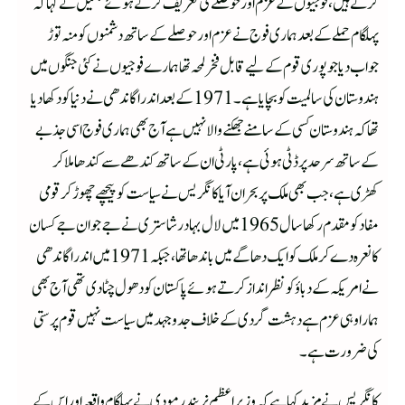
کرتے ہیں، فوجیوں کے عزم اور حوصلے کی تعریف کرتے ہوئے بگھیل نے کہا کہ
پہلگام حملے کے بعد ہماری فوج نے عزم اور حوصلے کے ساتھ دشمنوں کو منہ توڑ
جواب دیا جو پوری قوم کے لیے قابل فخر لمحہ تھا ہمارے فوجیوں نے کئی جنگوں میں
ہندوستان کی سالمیت کو بچایا ہے۔ 1971 کے بعد اندرا گاندھی نے دنیا کو دکھا دیا
تھا کہ ہندوستان کسی کے سامنے جھکنے والا نہیں ہے آج بھی ہماری فوج اسی جذبے
کے ساتھ سرحد پر ڈٹی ہوئی ہے،پارٹی ان کے ساتھ کندھے سے کندھا ملا کر
کھڑی ہے،جب بھی ملک پر بحران آیا کانگریس نے سیاست کو پیچھے چھوڑ کر قومی
مفاد کو مقدم رکھا سال 1965 میں لال بہادر شاستری نے جے جوان جے کسان
کا نعرہ دے کر ملک کو ایک دھاگے میں باندھا تھا،جبکہ 1971 میں اندرا گاندھی
نے امریکہ کے دباؤ کو نظر انداز کرتے ہوئے پاکستان کو دھول چٹا دی تھی آج بھی
ہمارا وہی عزم ہے دہشت گردی کے خلاف جدوجہد میں سیاست نہیں قوم پرستی
کی ضرورت ہے۔
کانگریس نے مزید کہا ہے کہ وزیراعظم نریندر مودی نے پہلگام واقعہ اور اس کے