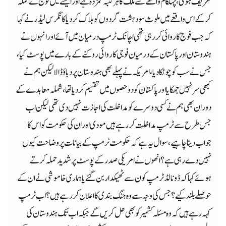
تعریف ہوئی، پہلگام واقعے سے ملک کا ہر کنبہ غمزدہ ہے اور ایسے میں فوج نے حملہ
کر کے اس واقعے میں ملوث سو دہشت گردوں کو ہلاک کر دیا کانگرس لیڈر نے کہا
کہ جب فوج کاروائی کر رہی تھی اچانک ٹرمپ درمیان میں آئے اور انہوں نے
ہندوستان اور پاکستان کے درمیان فوجی کاروائی روکنے کے بارے میں پوسٹ کیا،
جس نے سب کو چونکا دیا،امریکہ نے پہلے بھی ہندوستان پر دباؤ ڈالا لیکن ہم نے
کبھی سر نہیں جھکایا اور پاکستان کو دو حصوں میں تقسیم کر دیا تھا، شملہ معاہدے کے
دوران بھی ہم نے کسی دوسرے کو مداخلت کی اجازت نہیں دی تھی لیکن اب
جس طرح سے ٹرمپ مداخلت کر رہے ہیں مودی اور ان کی حکومت کو اس کا
جواب دینا چاہیے،سوال یہ ہے کہ حکومت ٹرمپ کے بیانات پر وضاحت کیوں
نہیں دے رہی ہے؟ انھوں نے امریکی صدر کے پوسٹ پر شدید حملہ کرتے
ہوئے کہا کہ ڈونالڈ ٹرمپ کون سے ٹھیکدار بن گئے یا ہماری خاموشی نے ان کے
حوصلے بلند کیے؟ جس کی وجہ سے وہ جنگ بندی کا اعلان کر رہے ہیں؟ اب ٹرمپ
کہہ رہے ہیں کہ وہ مسئلہ کشمیر کو بھی حل کریں گے جبکہ اب تک ہندوستان کی