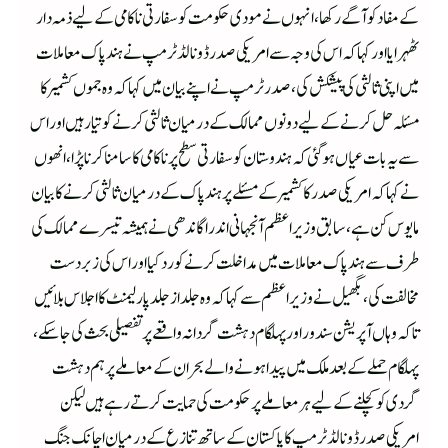
کے مفاد کو آگے رکھا،انہوں نے مودی حکومت کو سفارتی ناکامی کے لیے ذمہ دار
ٹھہرایا اور کہا کہ اس کی وجہ سے امریکی صدر ڈونالڈ ٹرمپ نے ہند پاک معاملات
میں اپنی ثالثی کی پیشکش کی،صدر ٹرمپ نے اپنے بیان میں کہا کہ وہ جموں کشمیر کا
مسئلہ حل کرنے کے لیے دونوں ممالک کے درمیان ثالثی کرنے کو تیار ہیں اور اس
سے یہ بات عیاں ہو گئی کہ ہندوستان کو سفارتی سطح پر ناکامی کا سامنا کرنا پڑا،انھوں
نے کہا کہ امریکی صدر کا کشمیر کے مسئلے پر ہند پاک کے درمیان ثالثی کرنے کا بیان
مایوس کن ہے،سابق وزیراعظم آنجہانی اندرا گاندھی نے ہمیشہ تیسرے ممالک کی
طرف سے ہند پاک معاملات میں مداخلت کرنے کو رد کیا اور اس کی زبردست
مخالفت کی، بگھیل نے وزیراعظم سے کہا کہ وہ جلد از جلد پارلیمنٹ کا اجلاس بلائیں
تاکہ وہاں آپریشن سندور اور پہلگام دہشت گردانہ واقعے پر تفصیلی بحث کی جا سکے،
پہلگام حملے کے بعد ملک میں پیدا ہونے والے بحران کے معاملے پر ہم دہشت
گردی کو کچلنے کے لیے ہر معاملے پر حکومت کی حمایت کرتے رہے ہیں لیکن
امریکی صدر ڈونالڈ ٹرمپ کا پاکستان کے ساتھ تنازع کے درمیان اچانک جنگ