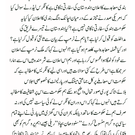
بندی معاہدے کا اعلان ہندوستان کی سفارتی ناکامی ہے کانگرس لیڈر نے سوال کیا
کہ امریکی صدر نے تنازعہ کے درمیان اچانک جنگ بندی کا اعلان کیا کیا یہ
حکومت ہند کی سفارتی ناکامی نہیں ہے؟ کیا ہندوستان نے تیسرے فریق کی
مداخلت کو قبول کر لیا ہے؟ یا ہم نے ٹرمپ کے بیان سے ثالثی کو قبول کر لیا ہے؟
اور کیا شملہ معاہدہ اب کلعدم ہو گیا ہے؟ انہوں نے کہا کہ ملک ٹرمپ کے اعلان
سے خود کو ٹھگا ہوا محسوس کر رہا ہے اور ہم اس اعلان سے شرمندہ ہیں اس سے ہمارا
سر جھکا ہے اس طرح کے کئی سوالات ہیں اور اسی لیے کانگریس کا مطالبہ ہے کہ
حکومت اس معاملے پر کل جماعتی میٹنگ اور پارلیمنٹ کا خصوصی اجلاس
بلائے،تاکہ پوری صورتحال واضح ہو سکے ہم حکومت سے اس پر شفافیت کا مطالبہ
کرتے ہیں انہوں نے کہا کہ اس دوران کانگرس نے کوئی سیاست نہیں کی اور نہ
صرف ہم نے حکومت کا ساتھ دیا بلکہ بحران کی اس گھڑی میں پارٹی نے اپنے تمام
سیاسی پروگرام منسوخ کر دئے” سنودھان بچاؤ” ریلی جیسے اہم پروگرام کو بھی
ملتوی کر دیا گیا تھا کہ ملک بھر میں اتحاد کا پیغام جائے،ہم نے جئے ہند یاترا نکالی تاکہ