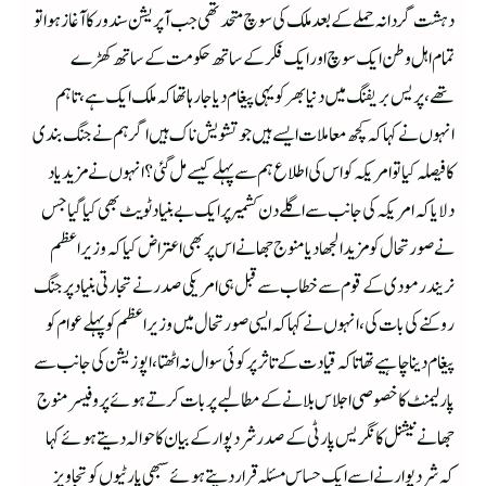
دہشت گردانہ حملے کے بعد ملک کی سوچ متحد تھی جب آپریشن سندور کا آغاز ہوا تو
تمام اہل وطن ایک سوچ اورایک فکر کے ساتھ حکومت کے ساتھ کھڑے
تھے،پریس بریفنگ میں دنیا بھر کو یہی پیغام دیا جا رہا تھا کہ ملک ایک ہے،تاہم
انہوں نے کہا کہ کچھ معاملات ایسے ہیں جو تشویش ناک ہیں اگر ہم نے جنگ بندی
کا فیصلہ کیا تو امریکہ کو اس کی اطلاع ہم سے پہلے کیسے مل گئی؟ انہوں نے مزید یاد
دلایا کہ امریکہ کی جانب سے اگلے دن کشمیر پر ایک بے بنیاد ٹویٹ بھی کیا گیا جس
نے صورتحال کو مزید الجھا دیا منوج جھانے اس پر بھی اعتراض کیا کہ وزیراعظم
نریندر مودی کے قوم سے خطاب سے قبل ہی امریکی صدر نے تجارتی بنیاد پر جنگ
روکنے کی بات کی،انہوں نے کہا کہ ایسی صورتحال میں وزیراعظم کو پہلے عوام کو
پیغام دینا چاہیے تھا تاکہ قیادت کے تاثر پر کوئی سوال نہ اٹھتا،اپوزیشن کی جانب سے
پارلیمنٹ کا خصوصی اجلاس بلانے کے مطالبے پر بات کرتے ہوئے پروفیسر منوج
جھا نے نیشنل کانگریس پارٹی کے صدر شرد پوار کے بیان کا حوالہ دیتے ہوئے کہا
کہ شرد پوار نے اسے ایک حساس مسئلہ قرار دیتے ہوئے سبھی پارٹیوں کو تجاویز