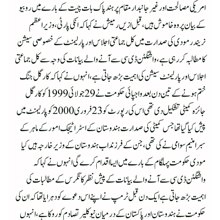
امریکی مصالحت اور غیر جانبدار مقام پر ہند پاک بات چیت کے بارے میں روبیو
کے بیان پر وہ خاموش ہیں،قبل ازیں رمیش نے کہا کہ انکی پارٹی، وزیراعظم
نریندر مودی کی صدارت میں کل جماعتی اجلاس اور پارلیمنٹ کے خصوصی سیشن
کا مطالبہ کر رہی ہے، واشنگٹن ڈی سی سے آنے والے بیانات کی وجہ سے کل جماعتی
اجلاس اور پارلیمنٹ سیشن کی اہمیت بڑھ جاتی ہے، انہوں نے کہا کہ کارگل جنگ
ختم ہونے کے تین دن بعد واجپائی حکومت نے 29 جولائی 1999 کو کارگل
جائزہ کمیٹی تشکیل دی تھی اس کی رپورٹ کو 23 فروری 2000 کو پارلیمنٹ میں
پیش کیا گیا تھا جس کمیٹی کی صدارت ہندوستان کے اسٹرا ٹیجک امور کے ماہر کے
سبرا منیم سوامی نے کی تھی،جن کے فرزند اب ہندوستان کے وزیر خارجہ ہیں کیا
مودی حکومت پہلگام کے بارے میں ایسا اقدام کرے گی انہوں نے کہا کہ
واشنگٹن ڈی سی سے آنے والے بیانات کے پیش نظر کانگرس کے مطالبات کی
اہمیت بڑھ جاتی ہے ایک دن قبل ٹرمپ نے اپنے اس دعوے کو دہرایا تھا کہ ان کی
حکومت نے ہندوستان اور پاکستان کے درمیان نیو کلیر تصادم کو روکا ہے، انہوں