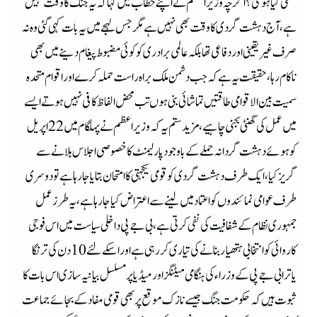
عملی کیا ہوگی؟ اگرچہ وزیراعظم نے اپنے خطاب میں کہا کہ یہ جنگ کا وقت نہیں
ہے،آج دہشت گردی کا وقت بھی نہیں ہے مگر جس لہجے میں یہ بات کہی گئی وہ نہ
صرف غیر یقینی اور دفاعی تھا بلکہ عالمی برادری کو کوئی مضبوط پیغام دینے میں بھی
ناکام رہا،حقیقت یہ ہے کہ جب دشمن ملک براہ راست حملہ کرے اور اقوام متحدہ
سمیت بین الاقوامی طاقتیں تماشائی بنی ہوں تب محض الفاظ کافی نہیں ہوتے ایسے
میں عمل کی گھنٹی بجنی چاہیے،مزید ستم یہ کہ وزیراعظم نے پہلگام میں 22 اپریل
کو ہوئے دہشت گردانہ حملے کے باوجود پارلیمنٹ کا خصوصی اجلاس بلانے سے
گریز کیا،ایک طرف دہشت گردی کو قومی یکجہتی کا امتحان بتایا جا رہا ہے تو دوسری
طرف عوامی نمائندوں کو اعتماد میں لینے سے اعتراض کیا جا رہا ہے،یہ طرز عمل
جمہوری نظام کے شفافیت کی نفی کرتی ہے،بی جے پی داخلی سیاست میں اس فوجی
کاروائی کو انتخابی ہتھیار بنانے کی تیاری کررہی ہے اوراسکےلئے 10 دن کی ترنگا
یاترا بی جے پی کے وزراء کی ہنگامی میٹنگز اور میڈیا پر مسلسل بیانیہ سازی اس بات کا
ثبوت ہیں کہ حکومت جنگ جیسے نازک موقع پر بھی قومی مفاد کے بجائے جماعت