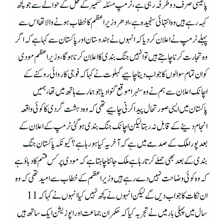
پالیسی صرف دو طرفہ رہی ہے، ٹرمپ مسئلہ کشمیر کے حل کے حوالے سے جو کچھ
کہہ رہے ہیں وہ انتہائی سنجیدہ ہے،ادھر وزیراعظم کا خطاب ہونے والا تھا اس سے
پہلے ٹرمپ نے اعلان کر دیا کہ انہوں نے ہندوستان اور پاکستان سے کہا ہے کہ اگر
وہ تجارت کرنا چاہتے ہیں تو انہیں جنگ بندی کا اعلان کرنا ہوگا،وزیراعظم مودی
کو ان تمام سوالوں کا جواب دینا چاہیے گہلوت نے کہا کہ فوجی کاروائی روکنے کے
اچانک اعلان سے ہم نے وہ سنہرا موقع گنوا دیا جو ہمارے ہاتھ میں تھا، ہمیں
پاکستان میں ایسی صورتحال پیدا کرنی چاہیے تھی کہ وہ دہشت گردی کا کوئی واقعہ
انجام دینے کے قابل نہ رہتا لیکن اچانک جنگ بندی ہو گئی ٹرمپ کے اعلان کے
بعد پورا ملک کے صدمے میں ہے کہ آخر یہ کیا ہو رہا ہے؟ کیونکہ پاکستان جنگ
بندی کے بعد بھی حملے کرتا رہا ہے ملک جاننا چاہتا ہے کہ مودی پر کس قسم کا دباؤ ہے
کہ وہ کوئی وضاحت نہیں دے رہے ہیں وزیراعظم کے خطاب سے امید تھی کہ وہ
ان نکات کا جواب دیں گے لیکن انہوں نے کچھ نہیں کیا انہوں نے کہا کہ 11
سال میں پہلی بار میں نے تجربہ کیا کہ حکمران جماعت اور اپوزیشن ایک ساتھ ہیں