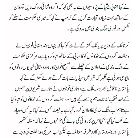
نے کہا جنوبی ایشیا کے پڑوسیوں سے یہ بھی کہا کہ اگر وہ لڑائی روک دیں تو وہ ان
کے ساتھ بہت زیادہ تجارت کریں گے ٹرمپ نے کہا کہ میری حکومت نے ہفتے کو
مکمل اور فوری جنگ بندی میں مدد کی ہے۔
کرناٹک کے وزیر پریانک کھڑگے نے پیر کو کہا کہ جہاں ہندوستانی فوجیوں نے
دہشت گردوں کے ٹھکانوں کو کامیابی کے ساتھ تباہ کر دیا ہے، مرکزی حکومت
کے جنگ بندی کے اعلان کے فیصلے سے مسلح افواج اور ہندوستانی شہریوں دونوں کو
مایوسی ہوئی ہے گلبرگہ شہر میں میڈیا سے بات کرتے ہوئے کھڑگے نے کہا
پاکستان ناقابل بھروسہ ملک ہے،ہماری فوجیوں نے ہمارے شہریوں پر حملوں
کے بعد منتخب نشانات ہم پر حملے کیے ہیں اور دہشت گردوں کے ٹھکانوں کو تباہ کیا
ہےتاہم اب جنگ بندی کا اعلان کر دیا گیا ہے یہ فیصلہ کس نے کیا ؟یہ کس معیار
کے تحت کیا گیا؟ کیا اس پر کاروائی کی جائے گی ؟ انہوں نے کہا کہ مسئلہ کشمیر
پاکستان اور ہندوستان کا دو طرفہ معاملہ ہے لیکن اب امریکی مداخلت کی وجہ سے