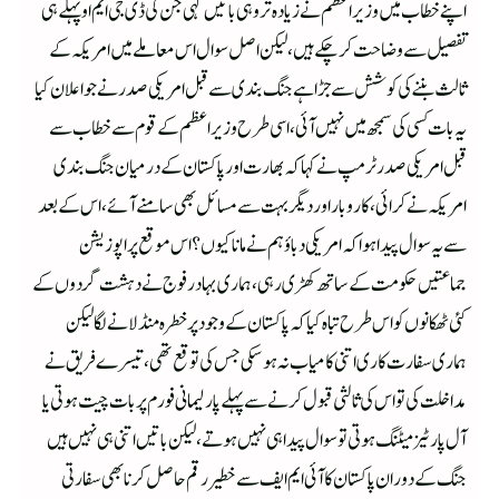
اپنے خطاب میں وزیراعظم نے زیادہ تر وہی باتیں کہی جن کی ڈی جی ایم او پہلے ہی
تفصیل سے وضاحت کر چکے ہیں،لیکن اصل سوال اس معاملے میں امریکہ کے
ثالث بننے کی کوشش سے جڑا ہے جنگ بندی سے قبل امریکی صدر نے جو اعلان کیا
یہ بات کسی کی سمجھ میں نہیں آئی،اسی طرح وزیراعظم کے قوم سے خطاب سے
قبل امریکی صدر ٹرمپ نے کہا کہ بھارت اور پاکستان کے درمیان جنگ بندی
امریکہ نے کرائی، کاروبار اور دیگر بہت سے مسائل بھی سامنے آئے،اس کے بعد
سے یہ سوال پیدا ہوا کہ امریکی دباؤ ہم نے مانا کیوں؟ اس موقع پر اپوزیشن
جماعتیں حکومت کے ساتھ کھڑی رہی،ہماری بہادر فوج نے دہشت گردوں کے
کئی ٹھکانوں کو اس طرح تباہ کیا کہ پاکستان کے وجود پر خطرہ منڈلانے لگا لیکن
ہماری سفارت کاری اتنی کامیاب نہ ہو سکی جس کی توقع تھی،تیسرے فریق نے
مداخلت کی تو اس کی ثالثی قبول کرنے سے پہلے پارلیمانی فورم پر بات چیت ہوتی یا
آل پارٹیز میٹنگ ہوتی تو سوال پیدا ہی نہیں ہوتے،لیکن باتیں اتنی ہی نہیں ہیں
جنگ کے دوران پاکستان کا آئی ایم ایف سے خطیر رقم حاصل کرنا بھی سفارتی