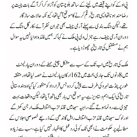
پی او کے کو اپنے قبضے میں لینے کے ساتھ بلوچستان کو آزاد کرا کر آگے بات چیت پر
رضامند ہونا تھا ایسی تاریخ رقم کرنے کا موقع آگیا تھا، کیونکہ حالات سازگار
تھے،لیکن جنگ بندی سے پہلے آرمی چیف بھی حیران نظر آئے، کارگل جنگ کے
دوران آرمی چیف رہے جنرل وی پی ملک نے کہا کہ ہمیں فائدہ ہوا یا نہیں یہ سوال
ہم نے مستقبل کی تاریخ پر چھوڑ دیا ہے۔
ملک کی تاریخ میں اب تک کے سب سے مشکل چینی حملے کے دوران پارلیمنٹ
میں 8 دنوں تک جاری بحث میں 162 ارکان پارلیمنٹ نے حصہ لیا تھا اور متفقہ
طور پر پنڈت نہرو کی طرف سے پیش کردہ جس قرارداد کو منظور کیا گیا وہ ہندوستانی
تاریخ کی ایک اہم دستاویز ہے،یہ موقع اس بار بھی ہاتھ آیاتھا، لیکن واقعات بہت
تیزی سے رونما ہوتے گئے،راجیہ سبھا میں قائد حزب اختلاف ملک ارجن کھڑگے
اور لوک سبھا میں قائد حزب اختلاف راہل گاندھی کے ذریعے خصوصی اجلاس کے
مطالبے پر حکومت نے ابھی تک کوئی رد عمل کا اظہار نہیں کیا ہے،سب سے زیادہ