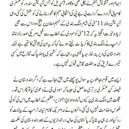
ابہام اور تشویش جنم لے چکی تھی،6اور 7 اپریل کو جس آپریشن سندور کو عسکری
کامیابی قرار دے کر اسے بی جے پی کی انتخابی مہم کا محور بنانے کی کوشش کی گئی وہی
آپریشن ہفتہ 11 مئی کی شام جنگ بندی کے مبہم اعلان پر منتج ہوا،اس سے بھی
زیادہ حیرت انگیز یہ کہ 12 مئی کو مودی کے خطاب سے قبل امریکی صدر ڈونالڈ
ٹرمپ نے جنگ بندی کا کریڈٹ لیتے ہوئے کہا کہ یہ ان کی ثالثی کا نتیجہ ہے جبکہ
ہندوستان کی دیرینہ خارجہ پالیسی یہ رہی ہے کہ کشمیری یا ہند پاک تنازع میں کسی
تیسرے فریق کی مداخلت قابل قبول نہیں ہے۔
ایسے میں قوم بجا طور پر یہ سوال پوچھنے میں حق بجانب ہے کہ اگر ہندوستان نے
فیصلہ کن عسکری برتری حاصل کی جیسا کہ مودی جی نے دعوی کیا تو پھر اس قدر
عجلت میں جنگ بندی پر کیوں آمادہ ہونا پڑا ؟ وزیراعظم کے خطاب میں اس کی کوئی
ٹھوس وضاحت نہیں دی گئی،انہوں نے نہ امریکہ کا نام لیا نہ ٹرمپ کے بیانات کو
رد کیا اور نہ ہی یہ بتایا کہ پاکستان کی حالیہ در اندازیوں کے بعد ہندوستان کی حکمت