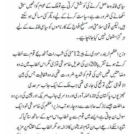
سیاسی فائدہ حاصل کرنے کی کوشش کرتی ہے تو ملک کے عوام کو انھیں سبق
سکھانے کی ضرورت ہے،سیاست کرنے کے لیے دیگر کئی مسائل ہو سکتے
ہیں،لیکن قومی سلامتی اور مسلح افواج کے کارناموں کو سیاسی فائدے کے لیے
ہرگز استعمال نہیں کیا جانا چاہیے۔
وزیراعظم نریندر مودی نے پیر 12 مئی کی شب رات آٹھ بجے قوم سے خطاب
کرتے ہوئے تقریبا 20 دن کی طویل خاموشی توڑی مگر اس خطاب میں نہ وہ
وضاحتیں تھیں جن کی قوم کو شدید ضرورت تھی نہ وہ شفافیت جس کی بین
الاقوامی سطح پر توقع کی جا رہی تھی جب ملک کے ایک جانب سرحدی
جھڑپوں،پاکستان کی تازہ حملہ آوری اور دوسری جانب امریکہ اور چین کی درپردہ
مداخلت جیسے نازک حالات سے دوچار ہو تب وزیراعظم کی خاموشی خود ایک
سوال بن جاتی ہے،ایسے میں قوم سے یہ خطاب اس امید کے ساتھ سنا گیا کہ
شایداسکے ذریعے اب ان تمام اندیشوں کا ازالہ ہو مگر خطاب کے اختتام پر مزید