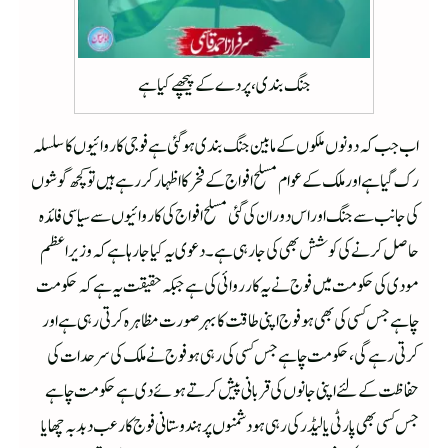
جنگ بندی ، پردے کے پیچھے کیا ہے
اب جب کہ دونوں ملکوں کے مابین جنگ بندی ہو گئی ہے فوجی کاروائیوں کا سلسلہ
رک گیا ہے اور ملک کے عوام مسلح افواج کے فخر کا اظہار کررہے ہیں تو کچھ گوشوں
کی جانب سے جنگ اور اس دوران کی گئی مسلح افواج کی کاروائیوں سے سیاسی فائدہ
حاصل کرنے کی کوشش بھی کی جا رہی ہے۔ دعوی یہ کیا جا رہا ہے کہ وزیراعظم
مودی کی حکومت میں فوج نے یہ کارروائی کی ہے جبکہ حقیقت یہ ہے کہ حکومت
چاہے جس کسی کی بھی ہو فوج اپنی طاقت کا بہر صورت مظاہرہ کرتی رہی ہے اور
کرتی رہے گی،حکومت چاہے جس کسی کی رہی ہو فوج نے ملک کی سرحدات کی
حفاظت کے لئےاپنی جانوں کی قربانی پیش کرتے ہوئے دی ہے حکومت چاہے
جس کسی بھی پارٹی یا لیڈر کی رہی ہو دشمنوں پر ہندوستانی فوج کا رعب دبدبہ چھایا