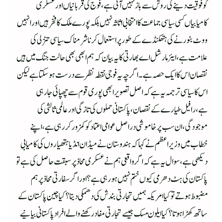
کو فوقیت دینے کی روش سے باز نہیں آئی ہے،فوج کی قربانیاں اور عسکری
کامیابیاں کسی سیاسی جماعت کا انتخابی اثاثہ نہیں بلکہ پورے ملک کا فخر ہیں اور انہیں
ووٹ بٹورنے کی ہتھکنڈے کے طور پر استعمال کرنا شرمناک سیاسی تنزلی کی
علامت ہے، ایئر مارشل اے بھارتی کا یہ بیان کہ ہم ابھی بھی حالت جنگ میں ہیں
نقصان اس کا ایک حصہ ہے۔اگرچہ یہ فوجی نقطہ نظر سے درست ہو سکتا ہے لیکن
اس کا سیاسی ترجمہ یہ ہے کہ اصل تصویر ابھی پوری قوم سے چھپائی جا رہی
ہے،رافیل طیارے کے نقصان، پاکستانی حملوں کی تازگی اور عالمی ثالثی کی
موجودگی،ان سب پر خاموشی دراصل عوامی اعتماد کو کمزور کررہی ہے،اپنے
خطاب میں وزیراعظم نے کہا کہ ہندوستان نے میڈ ان انڈیا ہتھیاروں کی کامیابی
دیکھی ہے،سوال یہ ہے کہ اگر واقعی ہم نے عسکری محاذ پر سبقت حاصل کی ہے تو
پاکستان کی ہٹ دھرمی کیوں ختم نہیں ہو رہی ہے؟اور اگر سفارتی محاذ پر ہم
مضبوط ہوتے تو کیا امریکہ ہمیں تجارتی بندش کی دھمکی دیتا؟ کیا چین پاکستان کے
ساتھ کھڑا ہوتا؟ کیا ایلون مسک جیسے تجارتی مفاد رکھنے والے افراد پاکستانی بیانیے