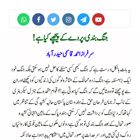
جنگ بندی ، پردے کے پیچھے کیا ہے!
سرفراز احمد قاسمی حیدرآباد
یہ بات بالکل درست ہے کہ جنگ کبھی کسی مسئلے کا حل نہیں ہوسکتی بلکہ جنگ خود
ایک بڑا مسئلہ ہے،جنگ زدہ ممالک کے متاثرہ لوگوں کی زندگیوں کو دیکھئے اور ان
سے پوچھئے تو وہ بتائیں گے کہ جنگ کیا ہوتی ہے؟ اقوام متحدہ کے جنرل سیکریٹری
کے نائب ترجمان فرحان حق نے ہندوستان پاکستان حالیہ کشیدگی کے تناظر میں
کہا تھا کہ دنیا جنگ کو برداشت نہیں کرسکتی،ہندو پاک کے مابین انتہائی کشیدہ
صورتحال کے بعد جنگ بندی تو ہو گئی ہے دونوں ملکوں کے مابین فوجی کاروائیاں
روک دی گئی ہیں اور سرحدات پر صورتحال میں استحکام پیدا ہوا ہے حالانکہ