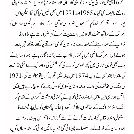
کے 16 چینل اور کئی یوٹیوبرز کو بھی کاروائی کا سامنا کرنا پڑا،دریائے سندھ کا پانی
روکنے کا فیصلہ کیا گیا جو 1965 اور 1971 میں بھی نہیں کیا گیا تھا،لیکن اس
پورے واقعے کے اختتام کے بعد یہ ضروری ہو گیا ہے کہ ہمارے پالیسی سازوں کو
امریکہ کے ساتھ سخت الفاظ میں بات چیت کرنے کی ضرورت ہے،ڈونالڈ
ٹرمپ کے صدر بننے کے بعد سے ہندوستان کو کئی موقعے پر کھٹے،میٹھے تجربات
ہوئے ہیں،امریکہ ماضی میں پاکستان کا سب سے بڑا مددگار رہا ہے،ہندوستان نے
جب بھی فوجی تیاری میں کچھ ٹھوس کرنے کی کوشش کی تو امریکہ نے اسکی مخالفت
کی،اندرا گاندھی نے جب 1974 میں پہلا ایٹمی تجربہ کرایا تو مخالفت کی،1971
کی جنگ کی مخالفت کی،اب وہ ہندوستان کو اپنی کالونی بنانے کا سوچ رہے ہیں ایسی
باتیں ہورہی ہیں،اس بار ہندوستانی فوج نے پاکستانی دہشت گردی کے نظام کو
اسٹک ایئر سٹرائک کے ساتھ ایسا ہلا کر رکھ دیا تھا کہ پاکستان کو اپنی پارلیمنٹ کا
استعمال ہندوستان کو غلط ثابت کرنے کے لئے کرنا پڑا،تا ہم اس پلیٹ فارم سے
ہندوستان کے خلاف غلط معلومات پھیلائی گئی پھر یہ باتیں ہوئی کہ ہندوستان کو پی