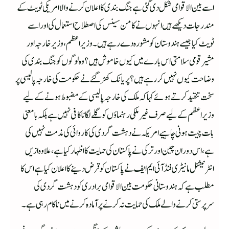
اسے بین الاقوامی شکل دی گئی ہے جنگ بندی کا اعلان کرنے والا امریکی ٹویٹ کے
مندرجات دیکھے ہیں انہوں نے کامن سینس کی اصطلاح استعمال کی اور اسے
ٹویٹ کیا جیسے ہندوستان کو مشورہ دے رہے ہیں۔ وزیراعظم، وزیر خارجہ اور
مشیر قومی سلامتی اس بارے میں کیوں خاموش ہیں؟ وہ لوگوں کو جنگ بندی کی
وضاحت کیوں نہیں کر رہے ہیں؟ پریانک کھڑ گئے نے حکومت کی خارجہ پالیسی پر
سخت تنقید کرتے ہوئے کہا کہ ملک کی خارجہ پالیسی کے مضبوط ہونے کے لیے
وزیراعظم کے لیے صرف غیر ملکی رہنماؤں کو گلے لگانا کافی نہیں ہےبلکہ بامعنی
بات چیت ہونی چاہیے امریکہ نے دہشت گردی کی کاروائی کی مذمت نہیں کی
ہے،اس دوران چین اور ترکی نے پاکستان کی حمایت کا اظہار کیا ہے، علاوہ ازیں
انٹرنیشنل مانیٹری فنڈ آئی ایم ایف نے پاکستان کو قرض دینے کا اعلان کیا ہے اس کا
مطلب ہے کہ ہندوستانی حکومت بین الاقوامی برادری کو دہشت گردی کی
سرپرستی کرنے والے ملک کی حمایت نہ کرنے پر آمادہ کرنے میں ناکام رہی ہے ۔