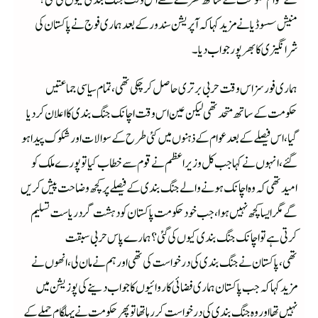
کے عوام حکومت کے ساتھ کھڑے تھے اس وقت جنگ بندی کیوں کی گئی؟
منیش سسوڈیا نے مزید کہا کہ آپریشن سندور کے بعد ہماری فوج نے پاکستان کی
شرانگیزی کا بھرپور جواب دیا ۔
ہماری فورسز اس وقت حربی برتری حاصل کر چکی تھی،تمام سیاسی جماعتیں
حکومت کے ساتھ متحد تھی لیکن عین اس وقت اچانک جنگ بندی کا اعلان کر دیا
گیا،اس فیصلے کے بعد عوام کے ذہنوں میں کئی طرح کے سوالات اور شکوک پیدا ہو
گئے،انہوں نے کہا جب کل وزیراعظم نے قوم سے خطاب کیا تو پورے ملک کو
امید تھی کہ وہ اچانک ہونے والے جنگ بندی کے فیصلے پر کچھ وضاحت پیش کریں
گے مگر ایسا کچھ نہیں ہوا،جب خود حکومت پاکستان کو دہشت گرد ریاست تسلیم
کرتی ہے تو اچانک جنگ بندی کیوں کی گئی؟ ہمارے پاس حربی سبقت
تھی،پاکستان نے جنگ بندی کی درخواست کی تھی اور ہم نے مان لی،انھوں نے
مزید کہا کہ جب پاکستان ہماری فضائی کاروائیوں کا جواب دینے کی پوزیشن میں
نہیں تھا اور وہ جنگ بندی کی درخواست کر رہا تھا تو پھر حکومت نے پہلگام حملے کے