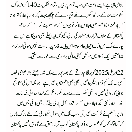
ناکامی ہی ہے،ایسے وقت میں جب تمام پارٹیاں،تمام نظریات 140 کروڑ لوگ
حکومت ہند کے ساتھ کھڑے تھے تو پردے کے پیچھے بہت کچھ ہورہا تھا، بہتر ہوتا
کہ پارلیمنٹ کا خصوصی اجلاس بلا کر فوجیوں کے حوصلے بلند کرنے کے ساتھ
پاکستان کے خلاف قرارداد منظور کی جاتی،کیونکہ ایسا پہلے بھی ہو چکا ہے اس سے
پورے ملک میں ایک اچھا پیغام جاتا،اس پلیٹ فارم پر سیاست نہیں ہوتی اور تمام
جماعتیں ایک آواز میں جو بھی کہتی عالمی برادری اسے غور سے سنتی۔
22 اپریل 2025 کو پہلگام واقعے کے بعد پورے ملک میں پھیلنے والا عوامی غصہ
کسی حد تک کم تو ہوا لیکن انہیں ابھی بھی اطمینان نہیں ہے، کیونکہ اس کی متوقع
جوابی کاروائی نہیں ہو سکی حکومت نے بہت غور و فکر کے بعد ابتدائی اقدامات
اٹھائے اور کئی دیگر اجلاسوں کے ساتھ دو آل پارٹی میٹنگ بھی بلائی جس میں
وزیراعظم نے شرکت نہیں کی،جب ملک میں سول سکیورٹی کے لئے مارک ڈرل
کیا گیا تو لوگوں کو محسوس ہوا کہ پاکستان کو اب قرارا سبق ملے گا،یہی نہیں پاکستان