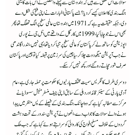
سوالات اس تعلق سے ہیں کہ ہندوستان سے پہلے واشنگٹن نے اس بات کا یعنی
جنگ بندی کا اعلان کیسے کر دیا؟ جسے پاکستانی اخبارات نے اپنی فتح کی شکل دے
دی، جبکہ حقیقت یہ ہے کہ 1971 میں ہندوستان عالمی سطح پر الگ تھلگ تھا پھر
بھی اس نے جو چاہا کیا، 1999میں کارگل کے واقعے میں اٹل جی نے پوری
اپوزیشن کو ساتھ لے کر پاکستان کو عالمی سطح پر تنہا کر دیا تھا یہی نہیں،اندرا گاندھی
نے جب آپریشن میگھ دوت چلا کر سیاچین کی سرزمین پر قبضہ کیا تو چین اور پاکستان
صرف شور مچاتے رہ گئے اور کچھ نہیں کرسکے۔
دوسری طرف کانگریس سمیت مختلف پارٹیوں کا حکومت پر حملہ جاری ہے،عام
آدمی پارٹی کے سینئر قائد اور دہلی کے سابق ڈپٹی چیف منسٹر منیش سسوڈیا نے
مرکز سے مطالبہ کیا ہے کہ وہ اچانک جنگ بندی کے فیصلے کے پس منظر میں پیدا
ہونے والے سوالات کا جواب دے،انھوں نے آپریشن سندور کے تحت دہشت
گردوں کے خلاف مسلح افواج کی کاروائی کو سراہتے ہوئے کہا ہےکہ جب ملک