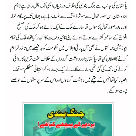
پاکستان کی جانب سے جنگ بندی کی خلاف ورزیاں ابھی تک چل رہی ہے تاہم
ہندوستان اس صورتحال سے موثر ڈھنگ سے نمٹ رہا ہے،جہاں تک پہلگام حملہ
اور ما بعد صورتحال کا سوال تھا سارے ملک نے ایک رائے ہو کر ملک کی مسلح
افواج کے ساتھ کھڑے ہوتے ہوئے اپنی تائید و حمایت کا اظہار کیا تھا،ملک کی تمام
اپوزیشن جماعتوں نے بھی آل پارٹی اجلاس میں حکومت کو ہر فیصلے میں تائید فراہم
کرنے کا اعلان کیا تھا،پاکستان اور دہشت گردوں کے خلاف سخت ترین کاروائی
کرنے کی مانگ کی گئی تھی سارے ملک نے ایک جٹ ہو کر انتہائی مستحکم موقف
اختیار کیا تھا جس کے نتیجے میں دہشت گردوں اور اس کے سرپرستوں کے حوصلے
پست ہو گئے۔