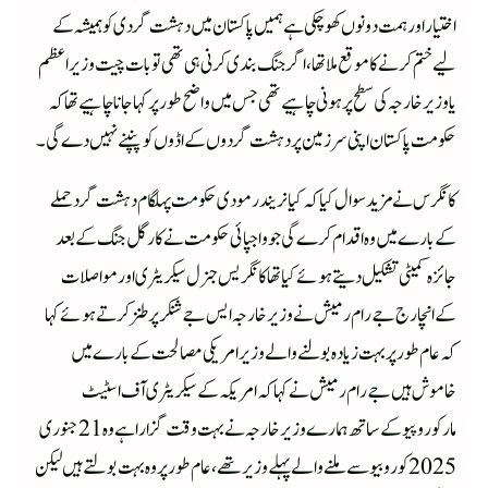
اختیار اور ہمت دونوں کھو چکی ہے ہمیں پاکستان میں دہشت گردی کو ہمیشہ کے
لیے ختم کرنے کا موقع ملا تھا، اگر جنگ بندی کرنی ہی تھی تو بات چیت وزیراعظم
یا وزیر خارجہ کی سطح پر ہونی چاہیے تھی جس میں واضح طور پر کہا جانا چاہیے تھا کہ
حکومت پاکستان اپنی سرزمین پر دہشت گردوں کے اڈوں کو پنپنے نہیں دے گی ۔
کانگرس نے مزید سوال کیا کہ کیا نریندر مودی حکومت پہلگام دہشت گرد حملے
کے بارے میں وہ اقدام کرے گی جو واجپائی حکومت نے کارگل جنگ کے بعد
جائزہ کمیٹی تشکیل دیتے ہوئے کیا تھا کانگریس جنرل سیکریٹری اورمواصلات
کےانچارج جےرام رمیش نے وزیر خارجہ ایس جے شنکر پر طنز کرتے ہوئے کہا
کہ عام طور پر بہت زیادہ بولنے والے وزیر امریکی مصالحت کے بارے میں
خاموش ہیں جےرام رمیش نے کہا کہ امریکہ کے سیکریٹری آف اسٹیٹ
مارکوروپیو کے ساتھ ہمارے وزیر خارجہ نے بہت وقت گزارا ہے وہ 21 جنوری
2025 کو روبیو سے ملنے والے پہلے وزیر تھے، عام طور پر وہ بہت بولتے ہیں لیکن