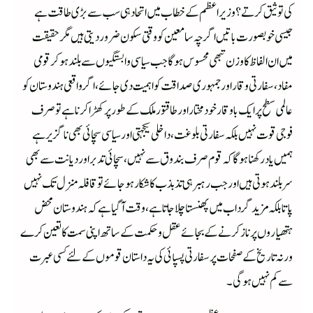
کی توثیق کرتے؟ وزیراعظم کے خطاب میں اتحاد ہی سب سے بڑی طاقت ہے
جیسی خوبصورت باتیں اگرچہ سامعین کو وقتی سکون ضرور دیتی ہیں مگر حقیقت
میں ان الفاظ کا وزن تبھی محسوس ہوگا جب سیاسی وابستگیوں سے بلند ہو کر قومی
مفاد،سفارتی وقار اور جمہوری صداقت کو اہمیت دی جائے،اگر واقعی ہندوستان کو
عالمی سطح پر ایک باوقار خود مختار اور طاقتور ملک کے طور پر کھڑا کرنا ہے تو صرف
فوجی قوت نہیں بلکہ سفارتی بلوغت،داخلی یکجہتی اور سیاسی سچائی بھی ناگزیر ہے
ہمیں یاد رکھنا ہوگا کہ قوم صرف بندوق سے نہیں،سچائی تدبر اور دیانت سے بھی
سربلند ہوتی ہیں اور جب رہبر ہی تذبذب کا شکار ہو جائے تو قافلہ منزل تک نہیں
پاتا بلکہ مزیدگرداب میں پھنستا چلا جاتا ہے،وقت آگیا ہے کہ ہندوستان محض
ہتھیاروں پر ناز کرنے کے بجائے عقل و حکمت کے ساتھ اپنی سمت کا تعین کرے
ورنہ تاریخ کے صفحات پر سفارتی پسپائی کی یہ داستان قوموں کے لئے کسی عبرت
سے کم نہیں ہوگی۔