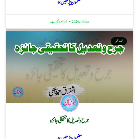
مضمون پڑھیں »
جولائی 14, 2026
کوئی تبصرہ نہیں ہے۔
نقد ونظر
جرح و تعدیل کا تحقیقی جائزہ
مضمون پڑھیں »