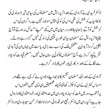
ڈاکٹر فریدی نے آزادی کے بعد اترپردیش میں مسلمانوں کی سیاسی شیرازہ بندی کی
جو کامیاب کوشش کی تھی، اس کی کوئی مثال موجود نہیں ہے۔اگر ان کی اس
کوشش کو آگے بڑھایا جاتا اور درمیان میں میں کچھ ” اپنے ” حائل نہ ہوتے تو آج
یقینا اترپردیش کے مسلمان سیاسی طورپر یتیمی کی زندگی نہیں گزار رہے ہوتے۔
پچیس کروڑ آبادی پر مشتمل ملک کی سب سے بڑی ریاست میں جہاں ان کی آبادی
تقریباً چارکروڑ ہے، آج مسلمانوں کا کوئی پرسان حال نہیں۔مسلم قیادت کو دیوار
سے لگانے کے بعد سرکاری یورشوں کا بازار گرم ہے۔
آزادی کے بعدجبکہ مسلمان تقسیم کا بوجھ اپنے وجود پر لے کر جی رہے تھے اور
احساس کمتری نے ان کو جکڑ رکھا تھا توچند شخصیتیں ہی ایسی تھیں جنھوں اس
پرآشوب دور میں ملت کو سہارا دیااور ان میں خدا اعتمادی اور خوداعتمادی کا لازوال
جذبہ پیدا کیا۔ان میں ڈاکٹر رفیع احمد قدوائی، مولانا حفظ الرحمن سیوہاروی اور ڈاکٹر