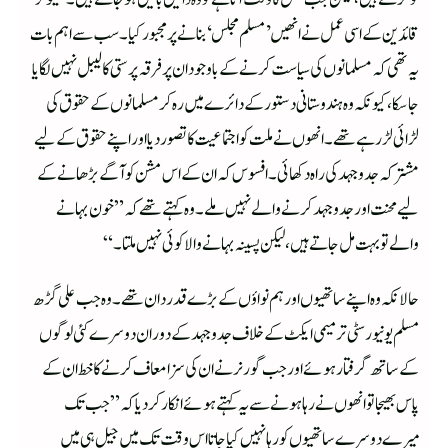
قائدین کے اسی عمل نے انھیں ’مسلم مجلس‘ بنا نے پر مجبور کیا۔ سب سے اہم بات
یہ تھی کہ مسلمانوں کی سیاست کرنے کے باوجود ان پر فرقہ پرستی کا لیبل نہیں لگایا
جاسکا، کیونکہ وہ ہندوستانی دستور کے دائرے میں رہ کر مسلمانوں کے حقوق کی
لڑائی لڑرہے تھے۔انھوں نے ملت کو اجتماعیت کا تصور دیا اور اپنے حقوق کے لیے
مشترکہ جدوجہد کی راہ دکھائی۔ افسوس کہ ان کے اس مشن کو آگے بڑھانے کے
لیے محنت اور جدوجہد کرنے والے نہیں ملے۔ وہ کہتے تھے کہ ”خون بہانے
والے تو بہت مل جاتے ہیں، لیکن پسینہ بہانے والا کوئی نہیں ملتا۔“
حالانکہ وہ اپنے ساتھیوں اور ہم نواؤں کے بڑے قدردان تھے۔وہ جب علی گڑھ
مسلم یونیورسٹی ترمیمی ایکٹ کے خلاف جدوجہد کے دوران دوسرے کئی لوگوں
کے ساتھ گرفتار ہوئے اور جب گورنر نے ان کی سزا معاف کرنے کا خط ان کے
پاس بھیجا تو انھوں نے رہا ہونے سے یہ کہتے ہوئے انکار کردیا کہ ”جب تک
میرے دوسرے ساتھیوں کو رہا نہیں کیا جاتا اس وقت تک میں جیل ہی میں