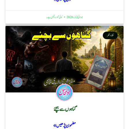
جولائی 12, 2026
کوئی تبصرہ نہیں ہے۔
نقد ونظر
گناہوں سے بچئے
مضمون پڑھیں »