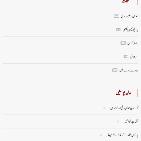
صفحات
اعلان دستبرداری
پرائیویسی پالیسی
رابطہ کریں
سر ورق
ہمارے بارے میں
حالیہ پوسٹیں
کاکروچ جنتا پارٹی اور نوجوان
نغماتِ خواتین
پولیس تشدد کے خلاف اہم فیصلہ