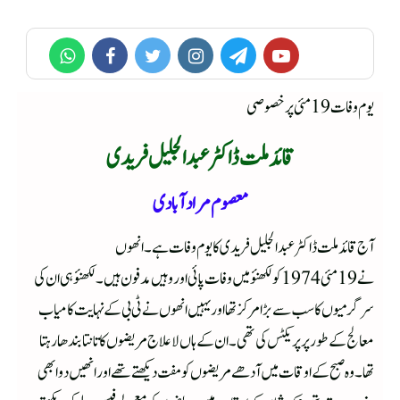
یوم وفات 19 مئی پر خصوصی
قائد ملت ڈاکٹر عبدالجلیل فریدی
معصوم مرادآبادی
آج قائد ملت ڈاکٹر عبدالجلیل فریدی کا یوم وفات ہے۔ انھوں
نے 19مئی1974کو لکھنؤ میں وفات پائی اور وہیں مدفون ہیں۔لکھنؤ ہی ان کی
سرگرمیوں کا سب سے بڑا مرکزتھا اور یہیں انھوں نے ٹی بی کے نہایت کامیاب
معالج کے طور پر پریکٹس کی تھی۔ ان کے ہاں لاعلاج مریضوں کا تانتا بندھا رہتا
تھا۔وہ صبح کے اوقات میں آدھے مریضوں کو مفت دیکھتے تھے اور انھیں دوا بھی