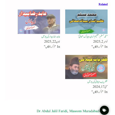
Related
’محمد مسلم : عظیم انسان، بیباک صحافی‘
عابد رضا بیدار کی یاد میں
نومبر 2, 2025
جون 22, 2025
In "ذکر رفتگاں"
In "ذکر رفتگاں"
ظفریاب جیلانی کی یادمیں
مئی 17, 2024
In "ذکر رفتگاں"
Dr Abdul Jalil Faridi
,
Masoom Muradabadi