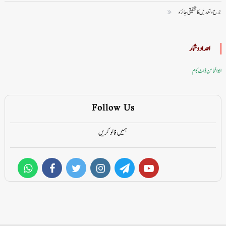
جرح و تعدیل کا تحقیقی جائزہ
اعداد وشمار
ابوالمحاسن ڈاٹ کام
Follow Us
ہمیں فالو کریں