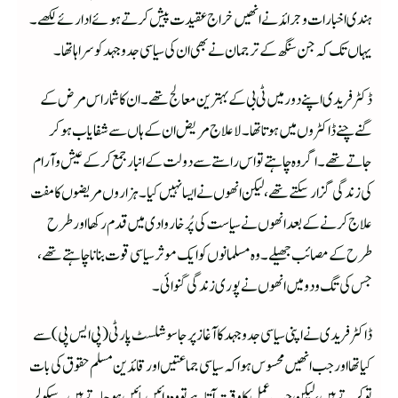
ہندی اخبارات وجرائد نے انھیں خراج عقیدت پیش کرتے ہوئے ادارئے لکھے۔
یہاں تک کہ جن سنگھ کے ترجمان نے بھی ان کی سیاسی جدوجہد کو سراہا تھا۔
ڈکٹرفریدی اپنے دور میں ٹی بی کے بہترین معالج تھے۔ان کا شمار اس مرض کے
گنے چنے ڈاکٹروں میں ہوتا تھا۔لاعلاج مریض ان کے ہاں سے شفایاب ہوکر
جاتے تھے۔ اگر وہ چاہتے تو اس راستے سے دولت کے انبار جمع کرکے عیش وآرام
کی زندگی گزارسکتے تھے، لیکن انھوں نے ایسا نہیں کیا۔ ہزاروں مریضوں کا مفت
علاج کرنے کے بعد انھوں نے سیاست کی پُرخار وادی میں قدم رکھا اور طرح
طرح کے مصائب جھیلے۔ وہ مسلمانوں کو ایک موثر سیاسی قوت بنانا چاہتے تھے،
جس کی تگ ودو میں انھوں نے پوری زندگی گنوائی۔
ڈاکٹرفریدی نے اپنی سیاسی جدوجہد کا آغاز پرجا سوشلسٹ پارٹی (پی ایس پی)سے
کیا تھا اور جب انھیں محسوس ہوا کہ سیاسی جماعتیں اور قائدین مسلم حقوق کی بات
تو کرتے ہیں، لیکن جب عمل کا وقت آتا ہے تو وہ دائیں بائیں ہوجاتے ہیں۔ سیکولر