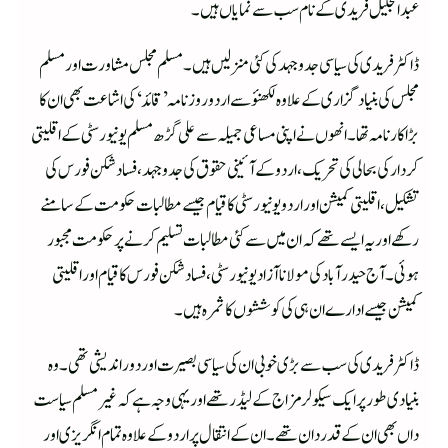
عبدالجلیل فریدی کے نام سب سے نمایاں ہیں۔
ڈاکٹر فریدی کی سیاسی جدوجہد کی کئی منزلیں ہیں۔مسلم مجلس مشاورت اور مسلم
مجلس کی بنیادگزاری کے علاوہ لکھنؤ سے اردو روزنامہ ’قائد‘ کی اشاعت بھی ان کا
بڑا کارنامہ تھا۔ انھوں نے اپنی مساعی جمیلہ سے علی گڑھ مسلم یونیورسٹی کے اقلیتی
کردار کی بحالی کی تحریک،اردو کے آئینی حقوق کی جدوجہد، فساد شکن فورس کی
تشکیل، اقلیتی کمیشن اور اردو یونیورسٹی کا قیام جیسے مطالبات حکومت کے سامنے
رکھے اور یہ ایسے تھے کہ ان میں سے کئی مطالبات تسلیم کرنے پر حکومت مجبور
ہوئی۔آج حیدرآباد کی مولانا آزاد یونیورسٹی، فساد شکن فورس کا قیام اور اقلیتی
کمیشن جیسے ادارے ان ہی کی کوششوں کا ثمرہ ہیں۔
ڈاکٹر فریدی کی سب سے بڑی خوبی ان کی سیاسی بصیرت اور دوراندیشی تھی۔ وہ
بنیادی طورپر ایک سیکولر مزاج کے لیڈر تھے اور یہی وجہ ہے کہ غیرمسلم سیاست
داں بھی ان کے قدردان تھے۔ان کے انتقال پراردو کے علاوہ تمام انگریزی اور