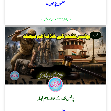
مضمون پڑھیں »
جولائی 14, 2026
کوئی تبصرہ نہیں ہے۔
خبریں
پولیس تشدد کے خلاف اہم فیصلہ