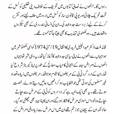
رہوں گا۔‘ انھوں نے نصابی کتابوں میں تحریف کے خلاف دینی تعلیمی کونسل کے
تحت تحریک چلائی اور یو پی قانون ساز کونسل میں اردو میں حلف لینے اور تقریر
کرنے کے لیے زبردست جدوجہد کی۔ ان کی انسانی ہمدردی کے بھی سیکڑوں
واقعات ہیں۔وہ لکھنوی تہذیب کا بھی جیتا جاگتا نمونہ تھے۔
قائد ملت ڈاکٹر عبدالجلیل فریدی کا انتقال19/مئی1974کو اسی لکھنؤ شہر میں
ہوا جہاں سے انھوں نے اپنی سیاسی جدوجہد کا آغاز کیا تھا۔ یہ وہی شہر تھا جہاں
انھوں نے امراض سینہ کے انتہائی کامیاب معالج کے طورپر اپنا کیریئر شروع کیا
تھا۔ ان کے ارد گرد ٹی بی کے مریضوں کا ہجوم ہوتا تھا ۔مریضوں میں زیادہ تعداد
غیر مسلموں کی ہوتی تھی جو شفایاب ہوکرانھیں دعائیں دیتے ہوئے رخصت
ہوتے تھے۔ یہ بھی ایک المیہ ہے کہ دوسروں کو ٹی بی کے مرض سے بچاتے
بچاتے وہ خوداس موذی مرض کا شکار ہوگئے اور ان کا پنا سینہ بھی چھلنی ہوگیا۔
حالانکہ ان کے سینے پر جو زخم تھے ان میں اس مرض سے زیادہ ملی امراض کے