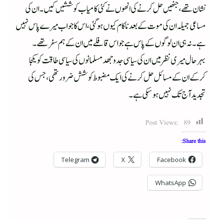
نشان تھے، جنھیں حل کرنے کی انھوں نے کئی کامیاب کوششیں کیں۔ ان کی
مساعی جمیلہ ان کی موت کے بعد ناکام کیوں ہوگئی، اس کا جواب میرے پاس نہیں
ہے۔ نہ ہی ان لوگوں کے پاس ہے جو اس قافلے میں ان کے ہم سفر تھے۔
بہرحال میری نظر میں ان کی سیاسی جدوجھد مسلمانوں کی سیاسی طاقت کویکجا
کرکے ان کے مسائل حل کرنے کی ایک مضبوط کوشش ضرور تھی، جس کی
تجدید آج تک نہیں ہوسکی ہے ۔
Post Views:
89
Share this:
Telegram
X
Facebook
WhatsApp