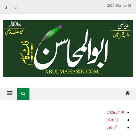
پیر, اگست 10, 2026
19مئی, 2026
9:12 شام
ذکر رفتگاں