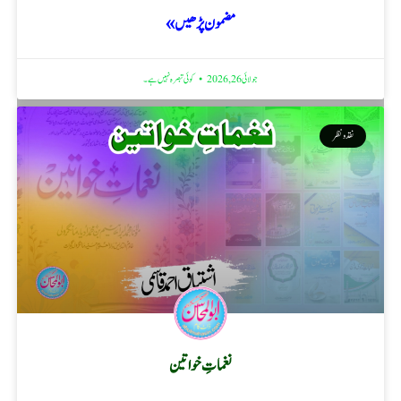
مضمون پڑھیں »
جولائی 26, 2026
کوئی تبصرہ نہیں ہے۔
نقد ونظر
نغماتِ خواتین