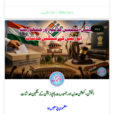
جولائی 11, 2026
کوئی تبصرہ نہیں ہے۔
سیاسیات
الیکشن، کمیشن عدلیہ اور جمہوریت | اپوزیشن کے سنگین خدشات
مضمون پڑھیں »