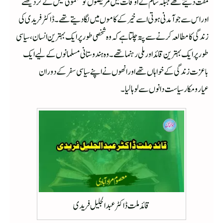
مفت دیتے تھے جبکہ شام کے اوقات میں مریضوں کومعمولی فیس لے کر دیکھتے
اور اس سے جو آمدنی ہوتی اسے خیر کے کاموں میں لگا دیتے تھے۔ڈاکٹر فریدی کی
زندگی کا مطالعہ کرنے سے پتہ چلتا ہے کہ وہ شخصی طورپر ایک بہترین انسان، سیاسی
طور پر ایک بہترین قائد اور ملی رہنما تھے۔ وہ ہندوستانی مسلمانوں کے لیے ایک
باعزت زندگی کے خواہاں تھے اور انھوں نے اپنے سیاسی سفر کے دوران
عیارومکار سیاست دانوں سے لوہا لیا۔
قائد ملت ڈاکٹر عبدالجلیل فریدی