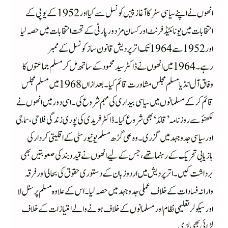
انھوں نے اپنے سیاسی سفر کا آغاز پیس کونسل سے کیا اور 1952 کے یوپی کے
انتخابات میں یونائٹیڈ فرنٹ اور کسان مزدور پارٹی کے تحت انتخابات میں حصہ لیا
اور 1952سے 1964 تک اترپردیش قانون ساز کونسل کے ممبر
رہے۔ 1964میں انھوں نے ڈاکٹر سید محمود کے ساتھ مل کر مسلم جماعتوں کا
وفاق آل انڈیا مسلم مجلس مشاورت قائم کیا۔بعدازاں 1968میں مسلم مجلس
قائم کرکے مسلمانوں میں سیاسی بیداری کی مہم شروع کی۔ اسی دور میں انھوں نے
لکھنؤ سے روزنامہ ’قائد‘ بھی شروع کیا۔ ڈاکٹر فریدی کی پوری زندگی فلاحی، سماجی
اور سیاسی جدوجہد میں گزری۔ وہ علی گڑھ مسلم یونیورسٹی کے اقلیتی کردار کی
بازیابی تحریک کے رہنما تھے، جس کے لیے انھوں نے قید وبند کی صعوبتیں بھی
برداشت کیں۔ اترپردیش میں اردو زبان کے دستوری حقوق کی بحالی اور فرقہ
وارانہ فسادات کے خلاف عملی جدوجہد میں حصہ لیا۔ اس کے علاوہ مسلم پرسنل لا
اور سیکولر تعلیمی نظام اور مسلمانوں کے خلاف ہونے والے امتیازات کے خلاف
لڑائی بھی لڑی۔