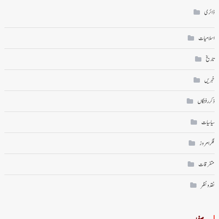
ڈائری
اسلامیات
تاریخ
خبریں
ذکر رفتگاں
سیاسیات
فکر امروز
متفرقات
نقد ونظر