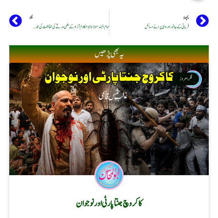
پچھلا
اگلا
قربانی کے جانور اور وہی پرانے مسائل
امام الہند مولانا ابوالکلام آزاد کے علمی ورثے کی حفاظت کی تاریخی کوشش
یہ بھی پڑھیں
فکر امروز
کاکروچ جنتا پارٹی اور نوجوان