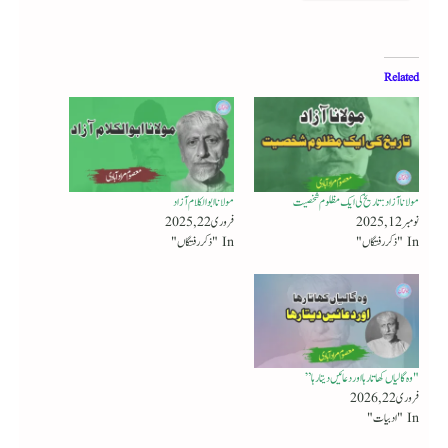
Related
مولانا آزاد : تاریخ کی ایک مظلوم شخصیت
مولانا ابوالکلام آزاد
نومبر 12, 2025
فروری 22, 2025
In "ذکر رفتگاں"
In "ذکر رفتگاں"
"وہ گالیاں کھاتارہا اوردعائیں دیتارہا”
فروری 22, 2026
In "ادبیات"