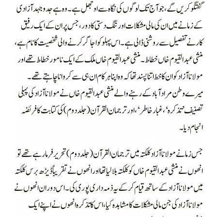
گفتگو کریں گے، جوآج تک لوگوں کی نگا ہ سے اوجھل ہے۔ وہ ہے جدوجہد آزادی
کے زمانے میں ان کی مالی مشکلات اور تنگ دستی کا دور ، جس پر ان کے ایک رفیق
کار نے تفصیل سے روشنی ڈالی ہے۔ اس پہلو کو اجاگر کرنے والی شخصیت کا نام ہے،
منشی عبدالقیوم خاں خطاط۔ منشی عبدالقیوم خاں ملک کے ایک نامور خطاط تھے اور
مولانا آزاد کو ان کا خط اتنا پسند تھا کہ وہ اپنا ہرکام ان ہی سے کروانا چاہتے تھے۔
میرے وطن مرادآباد کے رہنے والے منشی عبدالقیوم خاں نے مولانا آزاد کی پہلی
تصنیف’تذکرہ‘، غبارخاطر‘، اور ترجمان القرآن (جلددوم) کی کتابت کا فریضہ
انجام دیا۔
جس زمانے مولانا آزاد کلکتہ میں ترجمان القرآن (جلددوم) تحریر فرمارہے تھے تو
انھوں نے منشی عبدالقیوم خاں کو کلکتہ بلالیا تھا اور انھوں نے تقریباً ڈیڑھ برس کلکتہ
میں مولانا آزاد کے ساتھ قیام کرکے یہ ذمہ داری پوری کی۔اس دوران انھوں نے
مولانا آزادکی جن مالی مشکلات کا مشاہدہ کیا، اس کا تذکرہ انھوں نے اپنے ایک