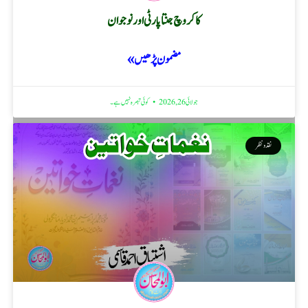
کاکروچ جنتا پارٹی اور نوجوان
مضمون پڑھیں »
جولائی 26, 2026
کوئی تبصرہ نہیں ہے۔
نقد ونظر