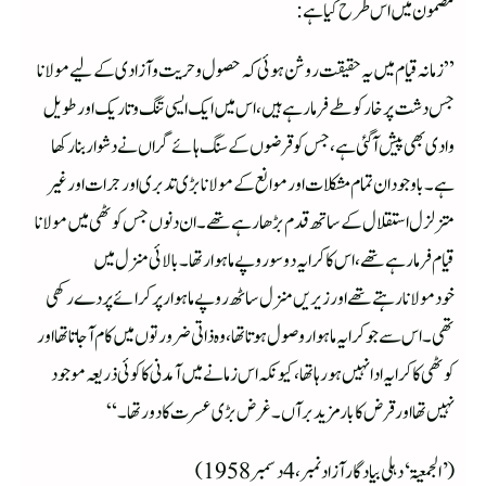
مضمون میں اس طرح کیا ہے:
”زمانہ قیام میں یہ حقیقت روشن ہوئی کہ حصول وحریت وآزادی کے لیے مولانا
جس دشت پرخار کو طے فرمارہے ہیں، اس میں ایک ایسی تنگ وتاریک اور طویل
وادی بھی پیش آگئی ہے، جس کو قرضوں کے سنگ ہائے گراں نے دشوار بنارکھا
ہے۔ باوجود ان تمام مشکلات اور موانع کے مولانا بڑی تدبری اور جرات اور غیر
متزلزل استقلال کے ساتھ قدم بڑھارہے تھے۔ان دنوں جس کوٹھی میں مولانا
قیام فرمارہے تھے، اس کا کرایہ دوسو روپے ماہوار تھا۔ بالائی منزل میں
خودمولانارہتے تھے اور زیریں منزل ساٹھ روپے ماہوار پر کرائے پر دے رکھی
تھی۔ اس سے جو کرایہ ماہوار وصول ہوتا تھا، وہ ذاتی ضرورتوں میں کام آجاتا تھااور
کوٹھی کا کرایہ ادا نہیں ہورہا تھا، کیونکہ اس زمانے میں آمدنی کا کوئی ذریعہ موجود
نہیں تھااور قرض کا بار مزید برآں۔ غرض بڑی عسرت کا دور تھا۔“
(’الجمعیۃ‘ دہلی بیادگار آزادنمبر،4دسمبر 1958)