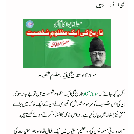
بھی ڈٹے ہوئے ہیں۔
مولانا آزاد : تاریخ کی ایک مظلوم شخصیت
اگر یہ کہا جائے کہ
مولانا آزاد
تاریخ کی ایک مظلوم شخصیت ہیں تو بے جا نہ ہوگا۔
ان کی اس مظلومیت کو مرحوم شورش کاشمیری نے ان کے ایک خاکہ میں بڑے
معنی خیز الفاظ میں بیان کیا ہے۔ وہ اس خاکہ کا اختتام کرتے ہوئے لکھتے ہیں:
”ہندوستانی مسلمانوں کی دوعظیم ہستیوں میں ایک اقبال تھا، جو بصر عقیدت کی