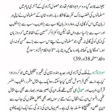
بھینٹ چڑھ گیا، دوسرا ابوالکلام تھا، جو حصول آزادی کے آخری ایام میں
مسلمانوں کی غضب ناک نفرت کا شکار رہا۔ ہندوستان کے مسلمانوں نے اپنی ہر
زبان میں اس کو گالی دی۔ وہ اردو زبان کا سب سے بڑا ادیب، سب سے بڑا خطیب
اور سب سے بڑاسیاست داں تھا، لیکن ڈاکٹر ذاکر حسین کے الفاظ میں ’اردو زبان
کی ایسی کوئی گالی نہ تھی، جو مسلمانوں نے اپنے اس سب سے بڑے محسن کو نہ دی
ہو۔‘ وہ گالیاں کھاتا رہا اور دعائیں دیتا رہا۔“ (ابوالکلام آزاد:سوانح
وافکار‘صفحہ 38اور39)
مولانا آزاد
نے ملک کی آزادی اور جدید ہندوستان کی تعمیر وتشکیل میں جو کردار ادا
کیا ہے، اسے کبھی فراموش نہیں کیا جا سکتا۔ وہ ایک بے مثال مقرر، خطیب، مفسر
قرآن، ادیب اور
صحافی
ہی نہیں تھے بلکہ ان کی بصیرت اور بصارت بھی بے مثال
تھی۔ افسوس ان کے انتقال کے اتنے برسوں بعد بھی بعض حلقوں کی جانب سے
ان پر طعن وتشنیع کا سلسلہ جاری ہے۔ ہم یہاں ان کی زندگی کے ایک ایسے پہلو پر