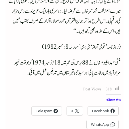
مولانا کے پاس روپیہ نہیں تھاکہ اس کو زیور طبع سے آراستہ فرمائیں۔ پہلی بار ابا نے
میرے ہم زلف محمد عمر خاں سے قرضہ لیا۔ دوسری بار ایک عزیزہ سے دس ہزار
کی رقم لی۔ اس طرح وہ’ترجمان القرآن‘اور مولانا آزاد کے صرف کاتب نہیں
ہیں، اس کے علاوہ بھی کچھ ہیں۔“
(روزنامہ’قومی آواز‘نئی دہلی’ مورخہ8 دسمبر 1982)
منشی عبدالقیوم خاں نے 88برس کی عمر میں 18/نومبر1974کو بوقت تہجد
مرادآباد میں وفات پائی اور عیدگاہ قبرستان میں تدفین عمل میں آئی۔
Post Views:
318
Share this:
Telegram
X
Facebook
WhatsApp