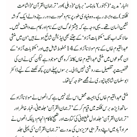
اخبار ’مدینہ‘ (بجنور) ’ماہنامہ ’برہان‘(دہلی) اور ’ترجمان القرآن‘ (اشاعت
کلکتہ) سے وابستہ رہے۔وہ بنیادی طور پر نام و نمود سے دور رہنے والے ایک گوشہ
نشین انسان تھے۔ یہی وجہ ہے کہ بیشتر لوگ ان کے نام اور کام سے واقف نہیں ۔
حالانکہ اب تک ’مکتوبات آزاد‘ کے جتنے بھی ایڈیشن شائع ہوئے ہیں‘ان میں منشی
عبدالقیوم خاں کے نام مولانا آزاد کے 14خطوط شامل ہیں اور ’مکتوبات آزاد‘کے
ان مجموعوں میں منشی عبدالقیوم خاں کا تذکرہ بھی موجود ہے لیکن کسی نے ان کی
شخصیت پر تفصیل سے روشنی نہیں ڈالی۔ برسوں پہلے ان پر کچھ لکھنے کے لیے ڈاکٹر
ابوسلمان شاہجہانپوری نے مجھے متوجہ کیا تھا۔
منشی عبدالقیوم خاں کی اہمیت محض اس لئے نہیں ہے کہ انھوں نے مو لا نا آزاد کے
ساتھ ڈیڑھ برس کلکتہ میں قیام کرکے’ترجمان القرآن‘ جلد ثانی، غبار خاطراور
’ترجمان القرآن‘ جلد اول طبع ثانی کی کتابت اور تصحیح کا کام انجام دیا بلکہ انھوں نے
مرادآباد میں اپنے دو قریبی عزیزوں کی مدد سے’ترجمان القرآن‘ کی پہلی جلد