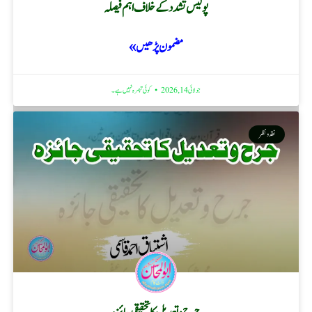
پولیس تشدد کے خلاف اہم فیصلہ
مضمون پڑھیں »
جولائی 14, 2026
کوئی تبصرہ نہیں ہے۔
نقد ونظر