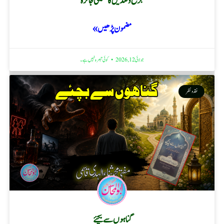
جرح و تعدیل کا تحقیقی جائزہ
مضمون پڑھیں »
جولائی 12, 2026
کوئی تبصرہ نہیں ہے۔
نقد ونظر
گناہوں سے بچئے