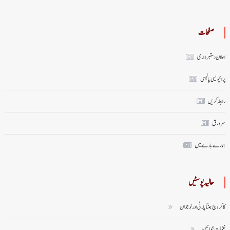
صفحات
اعلان دستبرداری
پرائیویسی پالیسی
رابطہ کریں
سر ورق
ہمارے بارے میں
حالیہ پوسٹیں
کاکروچ جنتا پارٹی اور نوجوان
نغماتِ خواتین