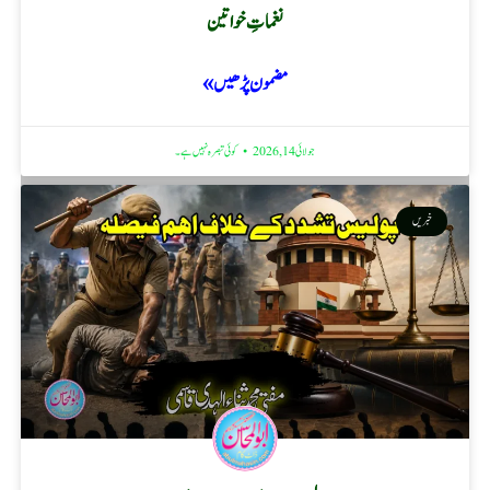
نغماتِ خواتین
مضمون پڑھیں »
جولائی 14, 2026
کوئی تبصرہ نہیں ہے۔
خبریں