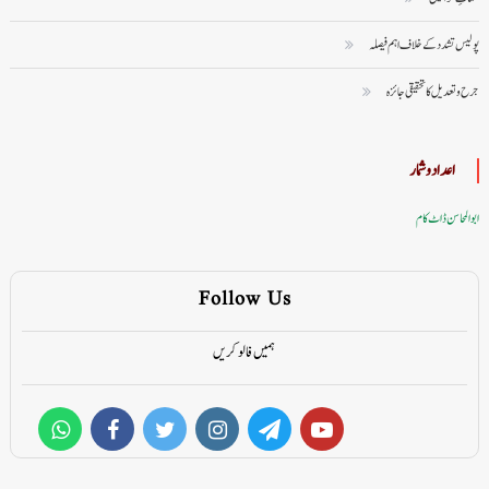
پولیس تشدد کے خلاف اہم فیصلہ
جرح و تعدیل کا تحقیقی جائزہ
اعداد وشمار
ابوالمحاسن ڈاٹ کام
Follow Us
ہمیں فالو کریں