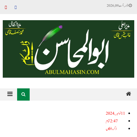
اتوار, اگست 09, 2026
11نومبر, 2024
2:47 شام
ذکر رفتگاں