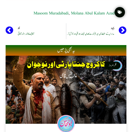
Masoom Muradabadi
,
Molana Abul Kalam Azad
پچھلا
اگلا
مدارس کے سلسلے میں سپریم کورٹ کا حالیہ فیصلہ تاریخی اور خوش آئند
آفاقیت کا نور : انور آفاقی
یہ بھی پڑھیں
فکر امروز