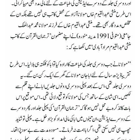
اوردوسری جلد کے دوسرے ایڈیشن کی طباعت کے لئے مالی مدد بھی مہیا کرائی۔
اس طرح منشی عبدالقیوم خاں مولانا آزاد کے محض کاتب ہی نہیں تھے بلکہ ان کے
مخلص و مددگاربھی تھے۔ منشی عبدالقیوم خاں کے فرزند مولانا محمد عبدالملک
جامعی (متوفی1991مدینہ منورہ) نے اپنے مضمون ’ترجمان القرآن کے کاتب
منشی عبدالقیوم مرادآبادی‘ میں لکھا ہے کہ:
”مولانا نے جب دوسری جلد کی طباعت کا ارادہ کیاتو ابا کو کلکتہ ہی بلالیا۔ اس طرح
تقر یبا ڈیڑھ سال کے لئے ابا جان مولانا کے گھر کے ایک رکن بن گئے۔ یہ
دوسری جلد تھی، اس کے بعد پہلی، دوسری دونوں جلدیں ابا نے اپنے قلم سے
لکھیں۔ اسی شان کے ساتھ جس کی مولانا کو توقع دلائی تھی۔ اس موقع پر اس
بات کا تذکرہ بے محل نہیں ہوگا کہ’ترجمان القرآن‘ کی پہلی جلداور پھر دوسرے
کے دوسرے ایڈیشن، ان تینوں میں ابا کی مالی امداد کو بڑا دخل ہے۔ پہلی تو شاید
چھپ ہی نہیں سکتی تھی، اگر ابا ہمت نہ فرماتے۔ مسودہ مدت سے بے سود پڑا تھا۔