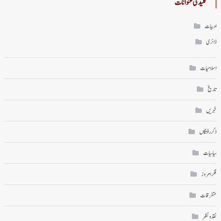
کلیدی عنوانات
ادبیات
ڈائری
اسلامیات
تاریخ
خبریں
ذکر رفتگاں
سیاسیات
فکر امروز
متفرقات
نقد ونظر