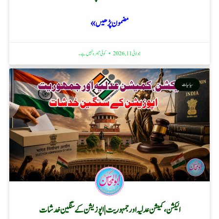
مضمون پڑھیں »
جولائی 11, 2026
کوئی تبصرہ نہیں ہے۔
سیاسیات
الیکشن، کمیشن عدلیہ اور جمہوریت | اپوزیشن کے سنگین خدشات