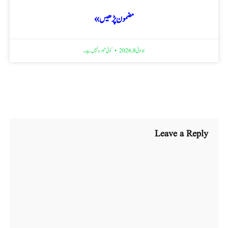
مضمون پڑھیں »
جولائی 8, 2026
کوئی تبصرہ نہیں ہے۔
Leave a Reply