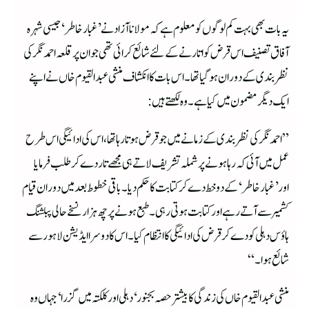
یہ بات بھی بہت کم لوگوں کو معلوم ہے کہ مولانا آزاد نے ’غبارخاطر‘ جیسی شہرہ
آفاق تصنیف اس قرض کو اتارنے کے لئے شائع کرائی تھی جو ان پرقلعہ احمد نگر کی
نظر بندی کے دوران ہوگیا تھا۔اس بات کا انکشاف منشی عبدالقیوم خاں نے اپنے
ایک دیگر مضمون میں کیا ہے۔وہ لکھتے ہیں:
”احمدنگر کی نظربندی کے زمانے میں جو قرض ہوتا رہا تھا، اس کی ادائیگی اس طرح
عمل میں آئی کہ رہا ہونے پر شملہ تشریف لاتے ہی مجھے تار دے کر طلب فرمایا
اور’غبار خاطر‘کے دو خط دے کرکتابت کا حکم دیا۔باقی خطوط بعد میں دوران قیام
کشمیر سے آتے رہے اور کتابت ہوتی رہی۔طبع ہونے پر چھ ہزار نسخے حالی پبلشنگ
ہاؤس دہلی کو دے کرقرض کی ادائیگی کا انتظام کیا۔ اس کا دوسرا ایڈیشن لاہور سے
شائع ہوا۔“
منشی عبدالقیوم خاں کی زندگی کا بیشتر حصہ بجنور‘دہلی اور کلکتہ میں گزرا‘ جہاں وہ