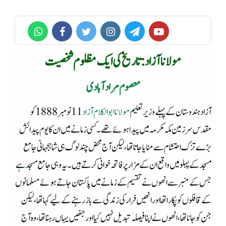
مولانا آزاد : تاریخ کی ایک مظلوم شخصیت
معصوم مرادآبادی
آزاد ہندوستان کے پہلے وزیرتعلیم
مولانا ابوالکلام آزاد
11 نومبر 1888 کو
مقدس سرزمین مکہ مکرمہ میں پیدا ہوئے تھے۔ کسی زمانے میں ان کا یوم پیدائش
بڑے تزک احتشام سے منایا جاتا تھا، لیکن آج محض چند لوگ ہی شاہجہانی جامع
مسجد کے پہلو میں واقع ان کے مزار پر فاتحہ خوانی کرتے ہیں۔ یہ وہی جامع مسجد ہے
جس کے منبر سے انھوں نے تقسیم کے زمانے میں پاکستان جاتے ہوئے مسلمانوں
کے قافلوں کو پکارا تھا اور انھیں فرار کی زندگی سے باز رہنے کے لیے کہا تھا، لیکن
جن کو جانا تھا، انھوں نے اپنا فیصلہ تبدیل نہیں کیا اور جنھیں یہاں رہنا تھا، وہ آج