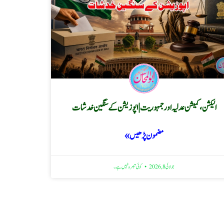
الیکشن، کمیشن عدلیہ اور جمہوریت | اپوزیشن کے سنگین خدشات
مضمون پڑھیں »
جولائی 8, 2026
کوئی تبصرہ نہیں ہے۔