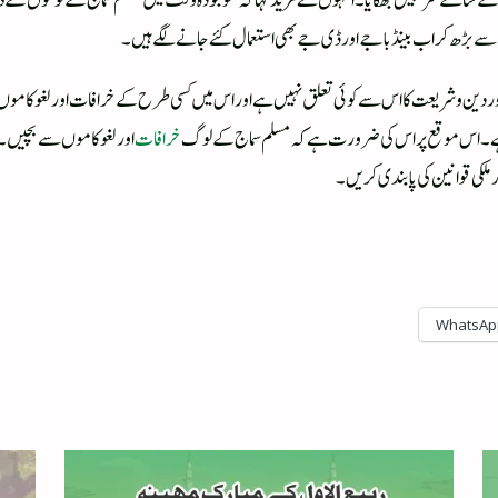
ل کے سامنے سر نہیں جھکایا۔ انہوں نے مزید کہا کہ موجودہ وقت میں مسلم سماج کے لوگوں کے
سے بڑھ کر اب بینڈ باجے اور ڈی جے بھی استعمال کئے جانے لگے ہیں۔
ر دین وشریعت کا اس سے کوئی تعلق نہیں ہے اور اس میں کسی طرح کے خرافات اور لغو کاموں ک
یتا ہے۔اس موقع پر اس کی ضرورت ہے کہ مسلم سماج کے لوگ
خرافات
اور لغوکاموں سے بچیں۔ ن
ملکی قوانین کی پابندی کریں۔
WhatsAp