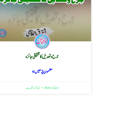
جرح و تعدیل کا تحقیقی جائزہ
مضمون پڑھیں »
جولائی 12, 2026
کوئی تبصرہ نہیں ہے۔