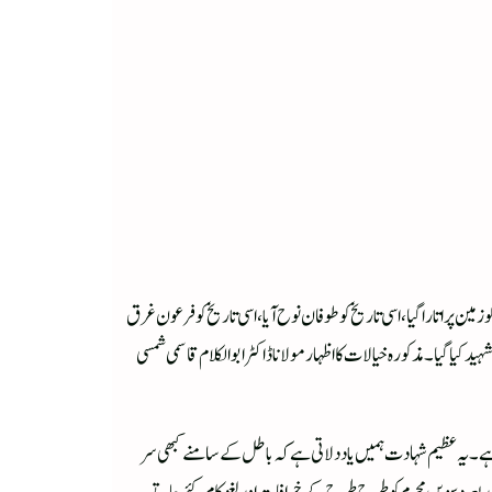
 پر اتارا گیا، اسی تاریخ کو طوفان نوح آیا، اسی تاریخ کو فرعون غرق
 کیا گیا۔ مذکورہ خیالات کا اظہار مولانا ڈاکٹر ابوالکلام قاسمی شمسی
 ہے۔ یہ عظیم شہادت ہمیں یاد دلاتی ہے کہ باطل کے سامنے کبھی سر