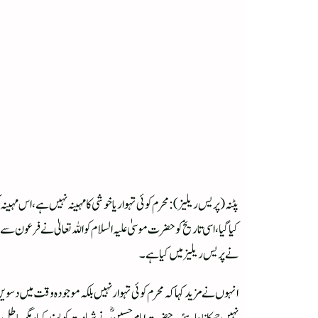
پٹنہ(پریس ریلیز): محرم کوئی تہواریا خوشی کا مہینہ نہیں ہے، اس مہینہ 
کیا گیا،اسی تاریخ کو حضرت موسیٰ علیہ السلام کو اللہ تعالیٰ نے فرعون سے
نے پریس ریلیز میں کیا ہے۔
انہوں نے مزید کہا کہ محرم کوئی تہوار نہیں بلکہ موجودہ وقت میں دسو