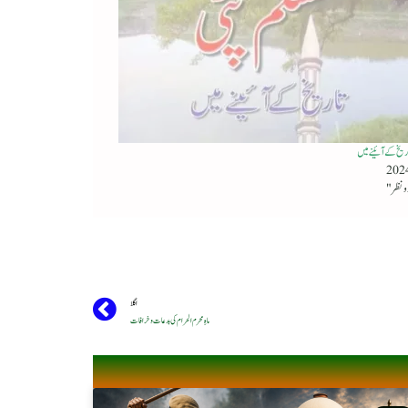
اریخ کے آئینے میں
اگلا
ماہِ محرم الحرام کی بدعات و خرافات