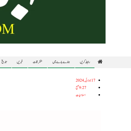
رابطہ کریں
ہمارے بارے میں
متفرقات
خبریں
تاریخ
17جولائی, 2024
9:27 صبح
اسلامیات