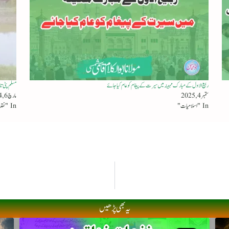
ربیع الاول کے مبارک مہینہ میں سیرت کے پیغام کو عام کیا جائے
مسلم پٹی ت
ستمبر 4, 2025
مارچ 6, 2024
In "اسلامیات"
In "نقد ونظر"
یہ بھی پڑھیں