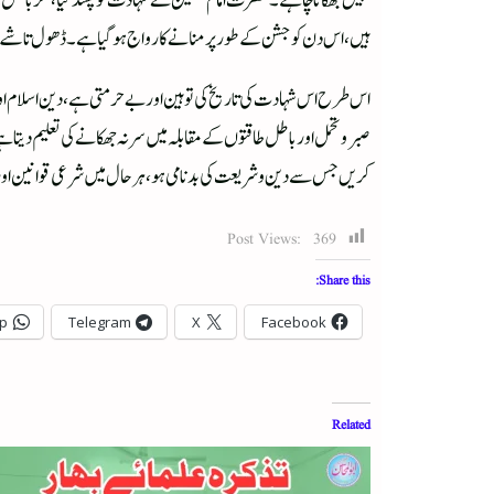
نہیں جھکانا چاہئے۔ حضرت امام حسینؓ نے شہادت کو پسند کیا، مگر باط
ہیں، اس دن کو جشن کے طور پر منانے کا رواج ہوگیا ہے۔ ڈھول تاشے 
اس طرح اس شہادت کی تاریخ کی توہین اور بے حرمتی ہے، دین اسلام او
صبر وتحمل اور باطل طاقتوں کے مقابلہ میں سر نہ جھکانےکی تعلیم د
کریں جس سے دین وشریعت کی بدنامی ہو، ہر حال میں شرعی قوانین اور 
Post Views:
369
Share this:
p
Telegram
X
Facebook
Related