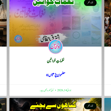
نقد ونظر
نغماتِ خواتین
مضمون پڑھیں »
جولائی 14, 2026
کوئی تبصرہ نہیں ہے۔
نقد ونظر