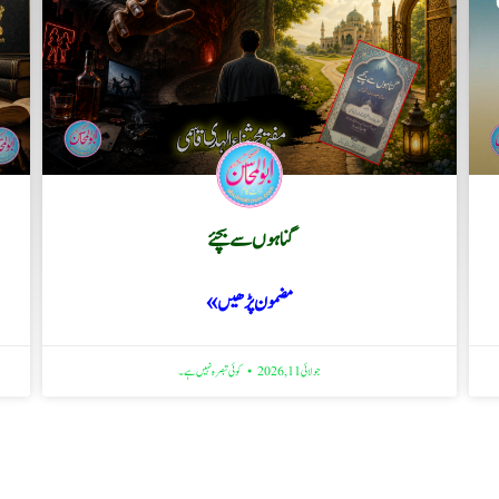
گناہوں سے بچئے
مضمون پڑھیں »
جولائی 11, 2026
کوئی تبصرہ نہیں ہے۔