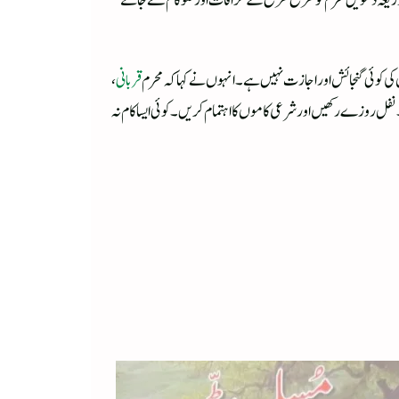
 ذریعہ دسویں محرم کوطرح طرح کے خرافات اور لغو کام کئے جاتے
ی کوئی گنجائش اور اجازت نہیں ہے۔ انہوں نے کہا کہ محرم
قربانی
،
فل روزے رکھیں اور شرعی کاموں کا اہتمام کریں۔ کوئی ایسا کام نہ