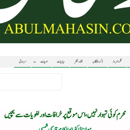
فکر امروز
ذکر رفتگاں
نقد ونظر
سیاسیات
ادبیات
سرورق
محرم کوئی تہوار نہیں، اس موقع پر خرافات اور لغویات سے بچیں
مولانا ڈاکٹر ابوالکلام قاسمی شمسی