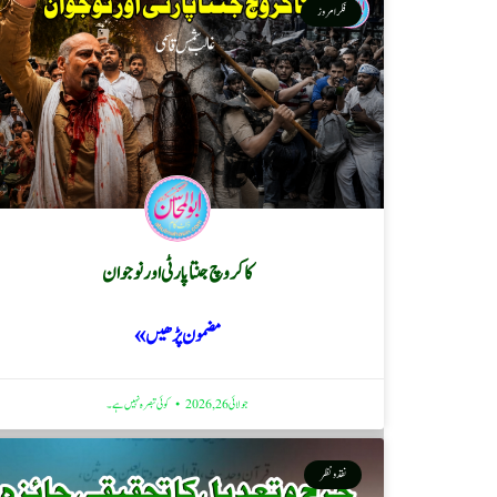
فکر امروز
کاکروچ جنتا پارٹی اور نوجوان
مضمون پڑھیں »
جولائی 26, 2026
کوئی تبصرہ نہیں ہے۔
نقد ونظر