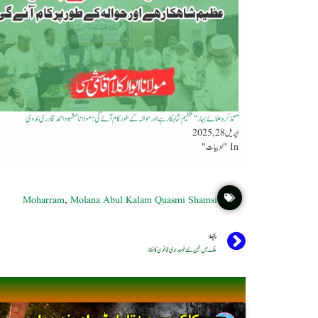
’’ تذکرہ علمائے بہار‘‘ عظیم شاہکارہےاور حوالہ کے طور کام آئے گی : مولانا مشہود احمد قادری ندوی
اپریل 28, 2025
In "ادبیات"
Moharram
,
Molana Abul Kalam Quasmi Shamsi
پچھلا
ملک میں تین نئے فوجداری قانون کا نفاذ