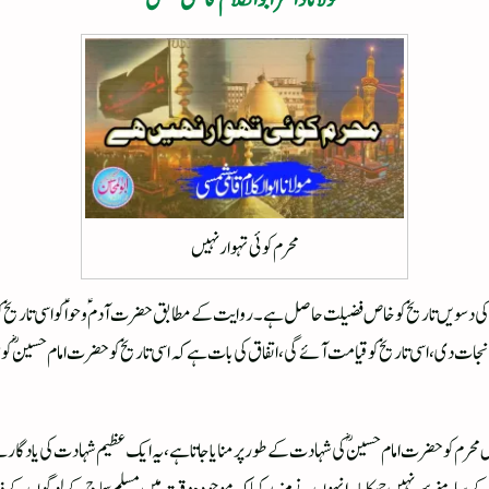
محرم کوئی تہوار نہیں
کی دسویں تاریخ کو خاص فضیلت حاصل ہے۔ روایت کے مطابق حضرت آدمؑ وحواؑ کو اسی تاریخ کو زمین
 نجات دی، اسی تاریخ کو قیامت آئے گی، اتفاق کی بات ہے کہ اسی تاریخ کو حضرت امام حسینؓ کو شہید
یں محرم کو حضرت امام حسینؓ کی شہادت کے طور پر منایا جاتا ہے،یہ ایک عظیم شہادت کی یادگار